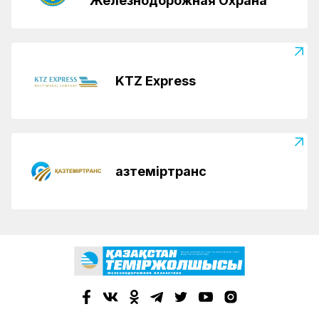
Железнодорожная Охрана
KTZ Express
Қазтеміртранс