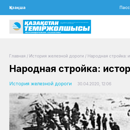
Қазақша
Пасс
Главная
/
История железной дороги
/
Народная стройка: 
Народная стройка: исто
История железной дороги
30.04.2020, 12:06