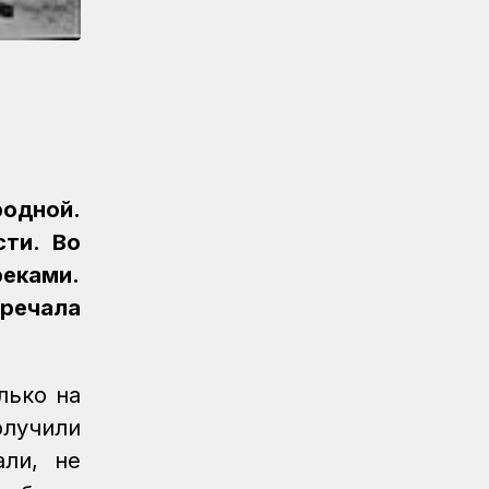
«Безопасный переезд» на 53
железнодорожных переездах
Новости
05.08.2026
Казахстан увеличил экспорт зерна и
муки почти на 13%
Новости
05.08.2026
Транспортные полицейские провели
одной.
рейд на вокзале Астана-1
ти. Во
Новости
05.08.2026
реками.
Итоги работы в сфере регулируемых
речала
услуг за первое полугодие подвели
в КТЖ
Регионы
05.08.2026
лько на
День работников
олучили
железнодорожного транспорта
отметили в Костанайском регионе
али, не