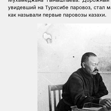
Мухамеджана Тынышпаева. Дорожный м
увидевший на Турксибе паровоз, стал
как называли первые паровозы казахи.