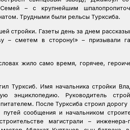
а-Семей – с крупнейшим шпалопропито
атом. Трудными были рельсы Турксиба.
шей стройки. Газеты день за днем рассказы
ву – сметем в сторону!» – призывали г
словах жило само время, горячее, героич
ил Турксиб. Имя начальника стройки Вл
ю энциклопедию. Руководитель строй
питателем. После Турксиба строил дорогу
 путей сообщения и начальником строит
строительстве магистрали – инженера-п