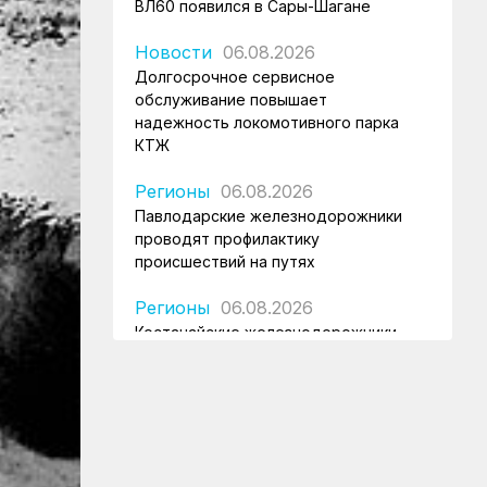
ВЛ60 появился в Сары-Шагане
Новости
06.08.2026
Долгосрочное сервисное
обслуживание повышает
надежность локомотивного парка
КТЖ
Регионы
06.08.2026
Павлодарские железнодорожники
проводят профилактику
происшествий на путях
Регионы
06.08.2026
Костанайские железнодорожники
продолжают акцию «Безопасный
переезд»
Новости
05.08.2026
Железнодорожники провели
профилактическую акцию