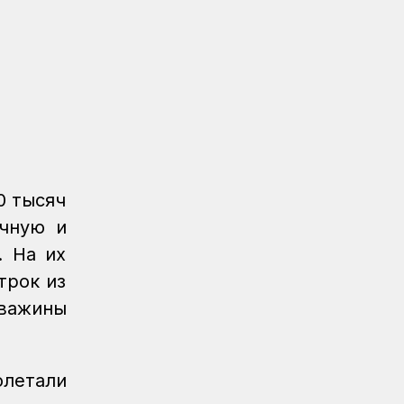
0 тысяч
учную и
. На их
трок из
важины
летали