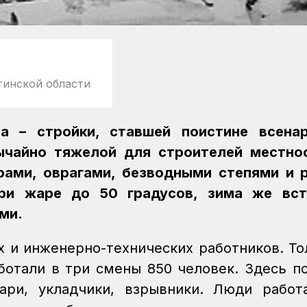
тинской области
а – стройки, ставшей поистине всенар
ычайно тяжелой для строителей местнос
рами, оврагами, безводными степями и 
ри жаре до 50 градусов, зима же вст
ми.
х и инженерно-технических работников. То
ботали в три смены 850 человек. Здесь п
бари, укладчики, взрывники. Люди работ