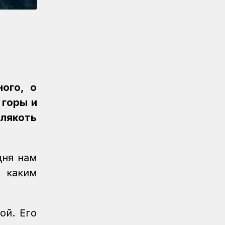
Новости
07.08.2026
Санитарные помещения обновляют
на вокзале «Нурлы жол»
Новости
07.08.2026
Для ж/д перевозок одежды, обуви и
бытовой техники начали
ного, о
использовать навигационные пломбы
в ЕАЭС
 горы и
слякоть
Регионы
07.08.2026
Железнодорожники спасли тонущую
в Алаколе девушку
дня нам
Новости
07.08.2026
 каким
Реконструкция вокзала Астана-1
ведется по графику
Новости
07.08.2026
ой. Его
Железнодорожники напомнили 150