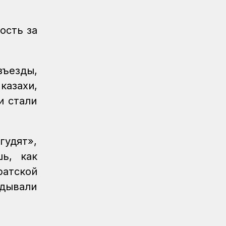
Казахстан увеличил экспорт зерна и
муки почти на 13%
ость за
зъезды,
азахи,
и стали
удят»,
ь, как
ратской
адывали