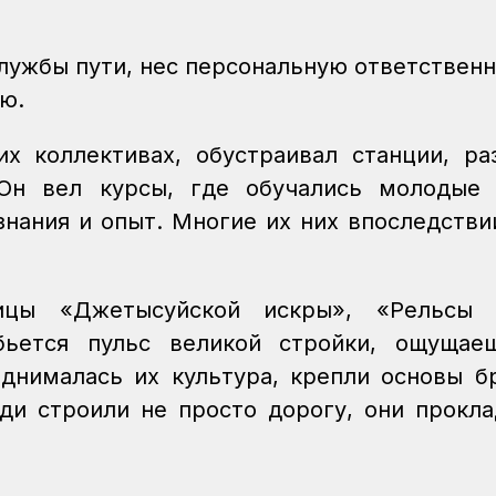
лужбы пути, нес персональную ответственн
ию.
х коллективах, обустраивал станции, ра
Он вел курсы, где обучались молодые к
нания и опыт. Многие их них впоследстви
ицы «Джетысуйской искры», «Рельсы г
ьется пульс великой стройки, ощущаеш
однималась их культура, крепли основы б
и строили не просто дорогу, они прокл