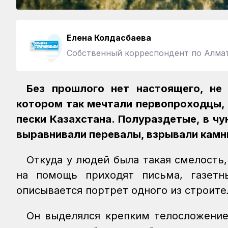
Елена Колдасбаева
Собственный корреспондент по Алма
Без прошлого нет настоящего, не 
котором так мечтали первопроходцы, 
пески Казахстана. Полураздетые, в чун
выравнивали перевалы, взрывали камн
Откуда у людей была такая смелость
на помощь приходят письма, газетн
описывается портрет одного из строите
Он выделялся крепким телосложением