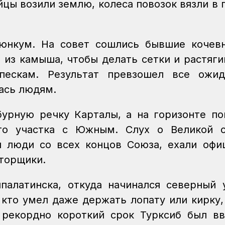
цы возили землю, колеса повозок вязли в п
уюнкум. На совет сошлись бывшие кочев
 из камыша, чтобы делать сетки и растяги
пескам. Результат превзошел все ожид
ась людям.
урную речку Карталы, а на горизонте по
го участка с Южным. Слух о Великой с
и люди со всех концов Союза, ехали офи
нторщики.
алатинска, откуда начинался северный 
 кто умел даже держать лопату или кирку,
в рекордно короткий срок Турксиб был в