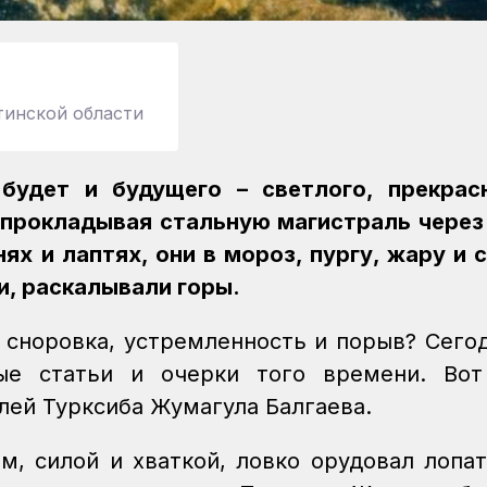
тинской области
будет и будущего – светлого, прекрас
прокладывая стальную магистраль через
ях и лаптях, они в мороз, пургу, жару и 
и, раскалывали горы.
, сноровка, устремленность и порыв? Сего
ые статьи и очерки того времени. Вот
лей Турксиба Жумагула Балгаева.
, силой и хваткой, ловко орудовал лопат