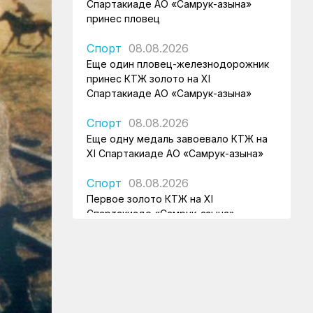
Спартакиаде АО «Самрук-Қазына»
принес пловец
Спорт
08.08.2026
Еще один пловец-железнодорожник
принес КТЖ золото на XI
Спартакиаде АО «Самрук-Қазына»
Спорт
08.08.2026
Еще одну медаль завоевало КТЖ на
XI Спартакиаде АО «Самрук-Қазына»
Спорт
08.08.2026
Первое золото КТЖ на XI
Спартакиаде «Самрук-Қазына»
завоевали пловцы
Регионы
07.08.2026
После модернизации открыт ж/д
вокзал Аркалыка и назначен новый
пассажирский поезд