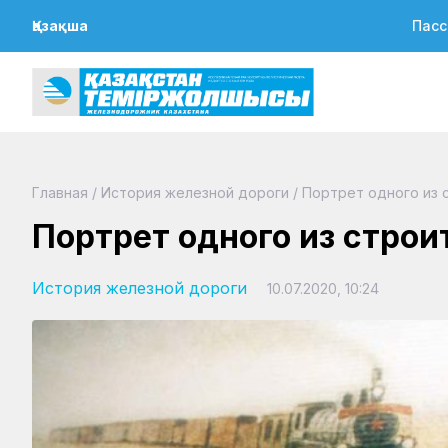
Қазақша
Пасс
Главная
/
История железной дороги
/
Портрет одного из 
Портрет одного из строи
История железной дороги
10.07.2020, 10:24