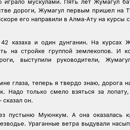
о играло мускулами. Пять лет Жумагул ба
ьстве дороги, Жумагул первым пришел на Т
скоре его направили в Алма-Ату на курсы 
 42 казаха и один дунганин. На курсах 
ть на стройке группой землекопов. И к
роги, выступили руководители, Жумагу
мне глаза, теперь я твердо знаю, дорога н
к. Надо только смело взяться за лопату,
– сказал он.
ез пустыню Муюнкум. А она оказалась 
езводье. Ураганные ветра выдували насып