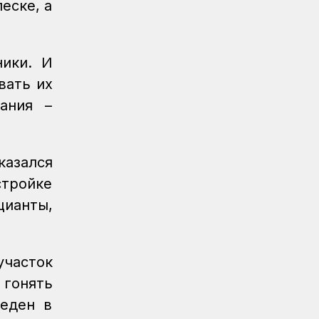
еске, а
обслуживание повышает
надежность локомотивного парка
КТЖ
ники. И
Регионы
06.08.2026
вать их
Павлодарские железнодорожники
проводят профилактику
ания –
происшествий на путях
Регионы
06.08.2026
казался
Костанайские железнодорожники
продолжают акцию «Безопасный
тройке
переезд»
цианты,
Новости
05.08.2026
Железнодорожники провели
профилактическую акцию
участок
«Безопасный переезд» на 53
 гонять
железнодорожных переездах
веден в
Новости
05.08.2026