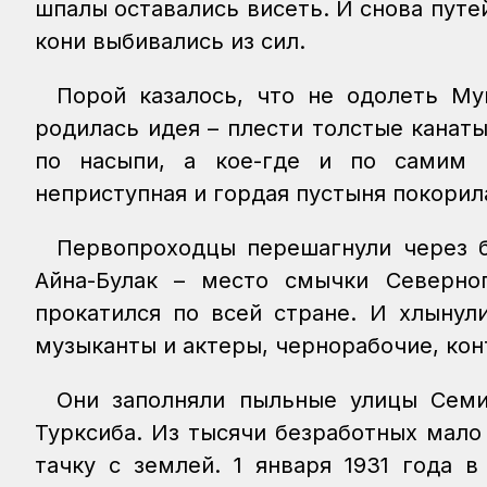
шпалы оставались висеть. И снова путей
кони выбивались из сил.
Порой казалось, что не одолеть М
родилась идея – плести толстые канаты
по насыпи, а кое-где и по самим 
неприступная и гордая пустыня покорил
Первопроходцы перешагнули через б
Айна-Булак – место смычки Северно
прокатился по всей стране. И хлынул
музыканты и актеры, чернорабочие, ко
Они заполняли пыльные улицы Семип
Турксиба. Из тысячи безработных мало
тачку с землей. 1 января 1931 года 