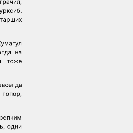
трачил,
детям правила безопасности в
поездах и вблизи путей
урксиб.
старших
Новости
07.08.2026
Порт Курык обработал почти 885
тысяч тонн грузов за полгода
Жумагул
Новости
/
Архив
07.08.2026
огда на
Газета Қазақстан теміржолшысы, №62
от 07 августа 2026 года
л тоже
Новости
06.08.2026
Вопросы противодействия
авсегда
коррупции обсудили в КТЖ
 топор,
Регионы
06.08.2026
Памятник легендарного электровоза
ВЛ60 появился в Сары-Шагане
крепким
Новости
06.08.2026
ь, одни
Долгосрочное сервисное