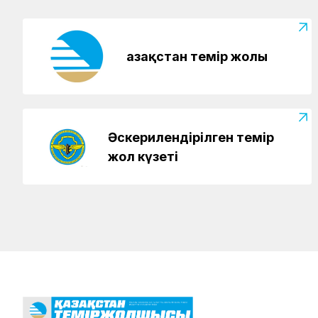
Қазақстан темір жолы
Әскерилендірілген темір
жол күзеті