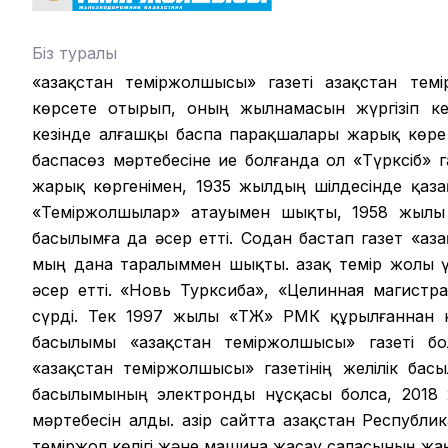
Біз туралы
«Қазақстан теміржолшысы» газеті Қазақстан те
көрсете отырып, оның жылнамасын жүргізіп кел
кезінде алғашқы баспа парақшалары жарық көре
баспасөз мәртебесіне ие болғанда ол «Түрксіб» г
жарық көргенімен, 1935 жылдың шілдесінде қазақ
«Теміржолшылар» атауымен шықты, 1958 жылы б
басылымға да әсер етті. Содан бастап газет «Қа
мың дана таралыммен шықты. Қазақ темір жолы ү
әсер етті. «Новь Турксиба», «Целинная магистр
сүрді. Тек 1997 жылы «ҚТЖ» РМК құрылғаннан
басылымы «Қазақстан теміржолшысы» газеті бо
«Қазақстан теміржолшысы» газетінің желілік ба
басылымының электронды нұсқасы болса, 2018 ж
мәртебесін алды. Қазір сайтта Қазақстан Республ
теміржол көлігі және машина жасау саласының ж