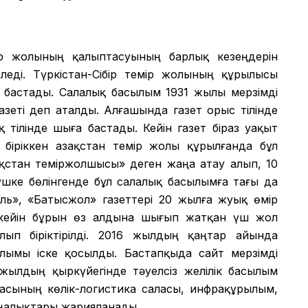
мір жолының қалыптасуының барлық кезеңдерін
еді. Түркістан-Сібір темір жолының құрылысы
 бастады. Салалық басылым 1931 жылы мерзімді
азеті деп аталды. Алғашында газет орыс тілінде
 тілінде шыға бастады. Кейін газет біраз уақыт
іріккен Қазақстан темір жолы құрылғанда бұл
зақстан теміржолшысы» деген жаңа атау алып, 10
шке бөлінгенде бұл салалық басылымға тағы да
аль», «Батысжол» газеттері 20 жылға жуық өмір
 кейін бұрын өз алдына шығып жатқан үш жол
лып біріктірілді. 2016 жылдың қаңтар айында
сылымы іске қосылды. Бастапқыда сайт мерзімді
ылдың қыркүйегінде тәуелсіз желілік басылым
икасының көлік-логистика саласы, инфрақұрылым,
аңалықтары жарияланады.