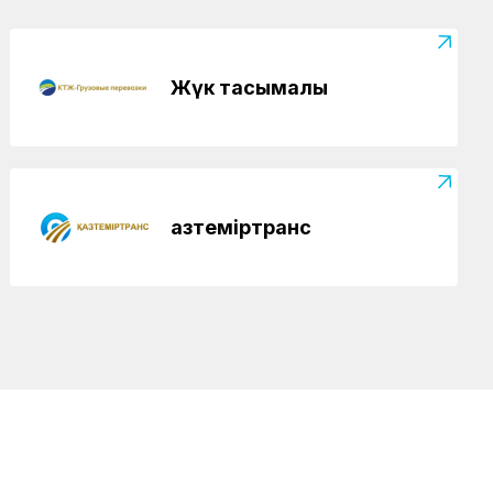
Жүк тасымалы
Қазтеміртранс