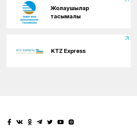
Жолаушылар
тасымалы
KTZ Express