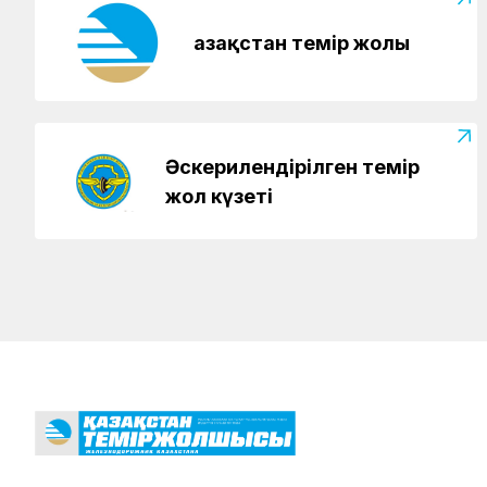
Қазақстан темір жолы
Әскерилендірілген темір
жол күзеті