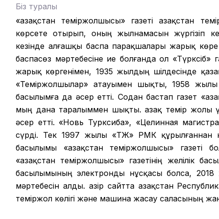
Біз туралы
«Қазақстан теміржолшысы» газеті Қазақстан те
көрсете отырып, оның жылнамасын жүргізіп кел
кезінде алғашқы баспа парақшалары жарық көре
баспасөз мәртебесіне ие болғанда ол «Түрксіб» г
жарық көргенімен, 1935 жылдың шілдесінде қазақ
«Теміржолшылар» атауымен шықты, 1958 жылы б
басылымға да әсер етті. Содан бастап газет «Қа
мың дана таралыммен шықты. Қазақ темір жолы ү
әсер етті. «Новь Турксиба», «Целинная магистр
сүрді. Тек 1997 жылы «ҚТЖ» РМК құрылғаннан
басылымы «Қазақстан теміржолшысы» газеті бо
«Қазақстан теміржолшысы» газетінің желілік ба
басылымының электронды нұсқасы болса, 2018 ж
мәртебесін алды. Қазір сайтта Қазақстан Республ
теміржол көлігі және машина жасау саласының ж