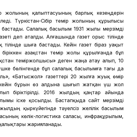
мір жолының қалыптасуының барлық кезеңдерін
еді. Түркістан-Сібір темір жолының құрылысы
 бастады. Салалық басылым 1931 жылы мерзімді
азеті деп аталды. Алғашында газет орыс тілінде
 тілінде шыға бастады. Кейін газет біраз уақыт
іріккен Қазақстан темір жолы құрылғанда бұл
зақстан теміржолшысы» деген жаңа атау алып, 10
шке бөлінгенде бұл салалық басылымға тағы да
аль», «Батысжол» газеттері 20 жылға жуық өмір
 кейін бұрын өз алдына шығып жатқан үш жол
лып біріктірілді. 2016 жылдың қаңтар айында
сылымы іске қосылды. Бастапқыда сайт мерзімді
ылдың қыркүйегінде тәуелсіз желілік басылым
икасының көлік-логистика саласы, инфрақұрылым,
аңалықтары жарияланады.