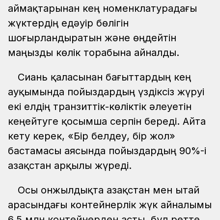
аймақтарынан кең номенклатурадағы
жүктердің едәуір бөлігін
шоғырландыратын және өңдейтін
маңызды көлік торабына айналды.
Сиань қаласынан бағыттардың кең
ауқымында пойыздардың үздіксіз жүруі
екі елдің транзиттік-көліктік әлеуетін
кеңейтуге қосымша серпін береді. Айта
кету керек, «Бір белдеу, бір жол»
бастамасы аясында пойыздардың 90%-і
Қазақстан арқылы жүреді.
Осы онжылдықта Қазақстан мен Қытай
арасындағы контейнерлік жүк айналымы
6,5 млн.контейнерден асты, бұл ретте