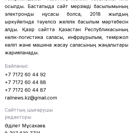
қосылды. Бастапқыда сайт мерзімді басылымының
электронды нұсқасы болса, 2018 жылдың
қыркүйегінде тәуелсіз желілік басылым мәртебесін
алды. Қазір сайтта Қазақстан Республикасының
көлік-логистика саласы, инфрақұрылым, теміржол
көлігі және машина жасау саласының жаңалықтары
жарияланады.
Байланыс
+7 7172 60 44 92
+7 7172 60 44 88
+7 7172 60 44 87
railnews.kz@gmail.com
Сайттың шығарушы
редакторы
Әділет Мұсахаев