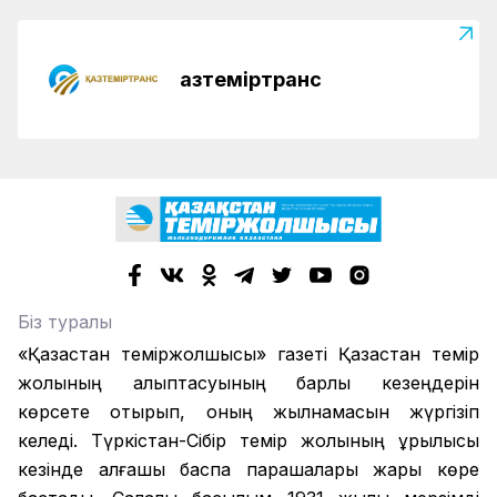
Қазтеміртранс
Біз туралы
«Қазақстан теміржолшысы» газеті Қазақстан темір
жолының қалыптасуының барлық кезеңдерін
көрсете отырып, оның жылнамасын жүргізіп
келеді. Түркістан-Сібір темір жолының құрылысы
кезінде алғашқы баспа парақшалары жарық көре