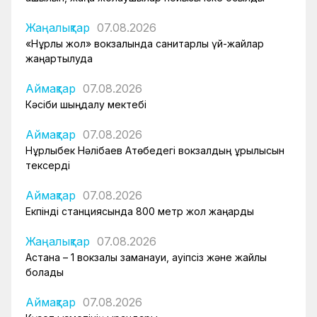
Жаңалықтар
07.08.2026
«Нұрлы жол» вокзалында санитарлық үй-жайлар
жаңартылуда
Аймақтар
07.08.2026
Кәсіби шыңдалу мектебі
Аймақтар
07.08.2026
Нұрлыбек Нәлібаев Ақтөбедегі вокзалдың құрылысын
тексерді
Аймақтар
07.08.2026
Екпінді станциясында 800 метр жол жаңарды
Жаңалықтар
07.08.2026
Астана – 1 вокзалы заманауи, қауіпсіз және жайлы
болады
Аймақтар
07.08.2026