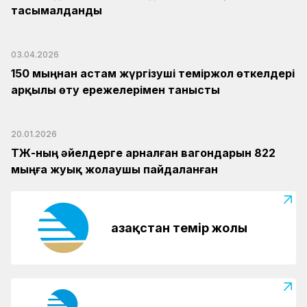
тасымалданды
03.04.2026
150 мыңнан астам жүргізуші теміржол өткелдері
арқылы өту ережелерімен танысты
20.01.2026
ҚТЖ-ның әйелдерге арналған вагондарын 822
мыңға жуық жолаушы пайдаланған
Қазақстан темір жолы