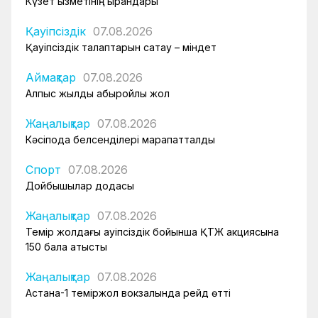
Күзет қызметінің қырандары
Қауіпсіздік
07.08.2026
Қауіпсіздік талаптарын сақтау – міндет
Аймақтар
07.08.2026
Алпыс жылдық абыройлы жол
Жаңалықтар
07.08.2026
Кәсіподақ белсенділері марапатталды
Спорт
07.08.2026
Дойбышылар додасы
Жаңалықтар
07.08.2026
Темір жолдағы қауіпсіздік бойынша ҚТЖ акциясына
150 бала қатысты
Жаңалықтар
07.08.2026
Астана-1 теміржол вокзалында рейд өтті