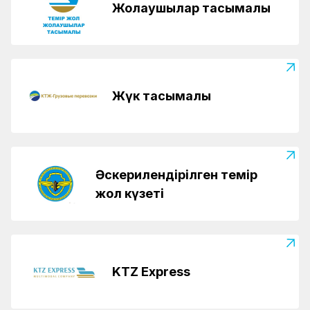
Жолаушылар тасымалы
Жүк тасымалы
Әскерилендірілген темір
жол күзеті
KTZ Express