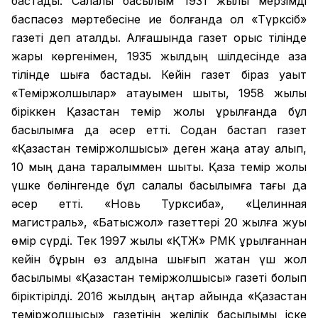
бастады. Салалық басылым 1931 жылы мерзімді
баспасөз мәртебесіне ие болғанда ол «Түрксіб»
газеті деп аталды. Алғашында газет орыс тілінде
жарық көргенімен, 1935 жылдың шілдесінде қазақ
тілінде шыға бастады. Кейін газет біраз уақыт
«Теміржолшылар» атауымен шықты, 1958 жылы
біріккен Қазақстан темір жолы құрылғанда бұл
басылымға да әсер етті. Содан бастап газет
«Қазақстан теміржолшысы» деген жаңа атау алып,
10 мың дана таралыммен шықты. Қазақ темір жолы
үшке бөлінгенде бұл салалық басылымға тағы да
әсер етті. «Новь Турксиба», «Целинная
магистраль», «Батысжол» газеттері 20 жылға жуық
өмір сүрді. Тек 1997 жылы «ҚТЖ» РМК құрылғаннан
кейін бұрын өз алдына шығып жатқан үш жол
басылымы «Қазақстан теміржолшысы» газеті болып
біріктірілді. 2016 жылдың қаңтар айында «Қазақстан
теміржолшысы» газетінің желілік басылымы іске