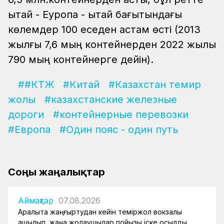
Қытай - Еуропа - Қытай бағытындағы
көлемдер 100 еседен астам өсті (2013
жылғы 7,6 мың контейнерден 2022 жылы
790 мың контейнерге дейін).
##КТЖ
#Китай
#Казахстан темир
жолы
#казахстанские железные
дороги
#контейнерные перевозки
#Европа
#Один пояс - один путь
Соңғы жаңалықтар
Аймақтар
07.08.2026
Арқалықта жаңғыртудан кейін теміржол вокзалы
ашылып, жаңа жолаушылар пойызы іске қосылды