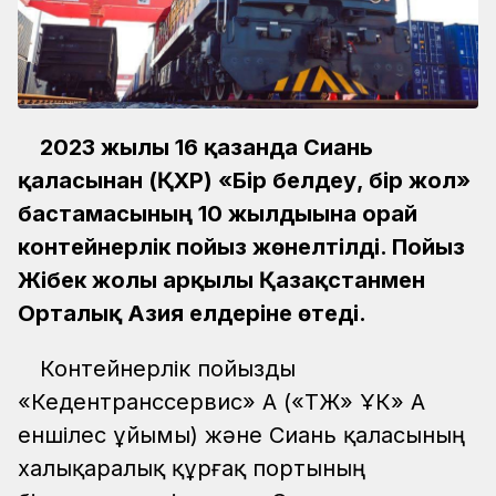
2023 жылғы 16 қазанда Сиань
қаласынан (ҚХР) «Бір белдеу, бір жол»
бастамасының 10 жылдығына орай
контейнерлік пойыз жөнелтілді. Пойыз
Жібек жолы арқылы Қазақстанмен
Орталық Азия елдеріне өтеді.
Контейнерлік пойызды
«Кедентранссервис» АҚ («ҚТЖ» ҰК» АҚ
еншілес ұйымы) және Сиань қаласының
халықаралық құрғақ портының