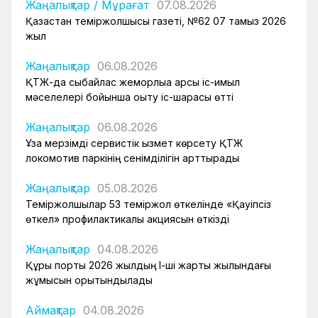
Жаңалықтар
/
Мұрағат
07.08.2026
Қазақстан теміржолшысы газеті, №62 07 тамыз 2026
жыл
Жаңалықтар
06.08.2026
ҚТЖ-да сыбайлас жемқорлыққа қарсы іс-қимыл
мәселелері бойынша оқыту іс-шарасы өтті
Жаңалықтар
06.08.2026
Ұзақ мерзімді сервистік қызмет көрсету ҚТЖ
локомотив паркінің сенімділігін арттырады
Жаңалықтар
05.08.2026
Теміржолшылар 53 теміржол өткелінде «Қауіпсіз
өткел» профилактикалық акциясын өткізді
Жаңалықтар
04.08.2026
Құрық порты 2026 жылдың І-ші жарты жылындағы
жұмысын қорытындылады
Аймақтар
04.08.2026