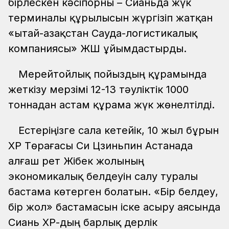
бірлескен кәсіпорны – Сианьда жүк
терминалы құрылысын жүргізіп жатқан
«Қытай-Қазақстан Сауда-логистикалық
компаниясы» ЖШҚ ұйымдастырды.
Мерейтойлық пойыздың құрамында
жеткізу мерзімі 12-13 тәуліктік 1000
тоннадан астам құрама жүк жөнелтілді.
Естеріңізге сала кетейік, 10 жыл бұрын
ҚХР Төрағасы Си Цзиньпин Астанада
алғаш рет Жібек жолының
экономикалық белдеуін салу туралы
бастама көтерген болатын. «Бір белдеу,
бір жол» бастамасын іске асыру аясында
Сиань ҚХР-дың барлық дерлік