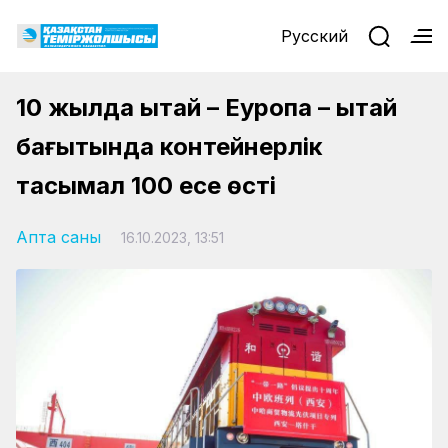
Русский
10 жылда Қытай – Еуропа – Қытай
бағытында контейнерлік
тасымал 100 есе өсті
Апта саны
16.10.2023, 13:51