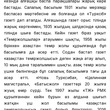
кезінде алғашқы баспа парақшалары жарық көре
бастады. Салалық басылым 1931 жылы мерзімді
баспасөз мәртебесіне ие болғанда ол «Түрксіб»
газеті деп аталды. Алғашында газет орыс тілінде
жарық көргенімен, 1935 жылдың шілдесінде қазақ
тілінде шыға бастады. Кейін газет біраз уақыт
«Теміржолшылар» атауымен шықты, 1958 жылы
біріккен Қазақстан темір жолы құрылғанда бұл
басылымға да әсер етті. Содан бастап газет
«Қазақстан теміржолшысы» деген жаңа атау алып,
10 мың дана таралыммен шықты. Қазақ темір жолы
үшке бөлінгенде бұл салалық басылымға тағы да
әсер етті. «Новь Турксиба», «Целинная
магистраль», «Батысжол» газеттері 20 жылға
жуық өмір сүрді. Тек 1997 жылы «ҚТЖ» РМК
құрылғаннан кейін бұрын өз алдына шығып
жатқан үш жол басылымы «Қазақстан
теміржолшысы» газеті болып біріктірілді. 2016