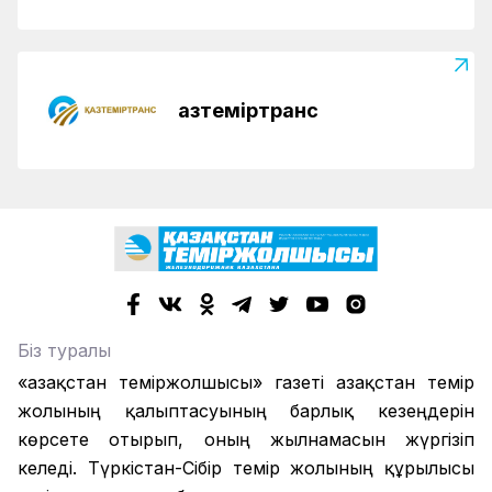
Қазтеміртранс
Біз туралы
«Қазақстан теміржолшысы» газеті Қазақстан темір
жолының қалыптасуының барлық кезеңдерін
көрсете отырып, оның жылнамасын жүргізіп
келеді. Түркістан-Сібір темір жолының құрылысы