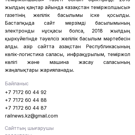
жылдың қаңтар айында «Қазақстан теміржолшысы»
газетінің желілік басылымы іске қосылды.
Бастапқыда сайт мерзімді басылымының
электронды нұсқасы болса, 2018 жылдың
қыркүйегінде тәуелсіз желілік басылым мәртебесін
алды. Қазір сайтта Қазақстан Республикасының
көлік-логистика саласы, инфрақұрылым, теміржол
көлігі және машина жасау саласының
жаңалықтары жарияланады.
Байланыс
+7 7172 60 44 92
+7 7172 60 44 88
+7 7172 60 44 87
railnews.kz@gmail.com
Сайттың шығарушы