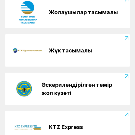
Жолаушылар тасымалы
Жүк тасымалы
Әскерилендірілген темір
жол күзеті
KTZ Express