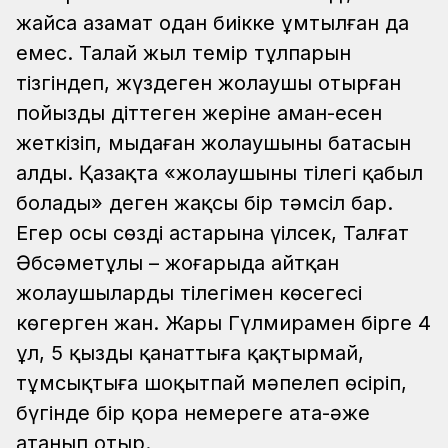
жайсаң азамат одан биікке ұмтылған да
емес. Талай жыл темір тұлпарын
тізгіндеп, жүздеген жолаушы отырған
пойызды діттеген жеріне аман-есен
жеткізіп, мыңдаған жолаушының батасын
алды. Қазақта «жолаушының тілегі қабыл
болады» деген жақсы бір тәмсіл бар.
Егер осы сөздің астарына үңілсек, Талғат
Әбсәметұлы – жоғарыда айтқан
жолаушылардың тілегімен көсегесі
көгерген жан. Жары Гүлмирамен бірге 4
ұл, 5 қызды қанаттыға қақтырмай,
тұмсықтыға шоқытпай мәпелеп өсіріп,
бүгінде бір қора немереге ата-әже
атанып отыр.