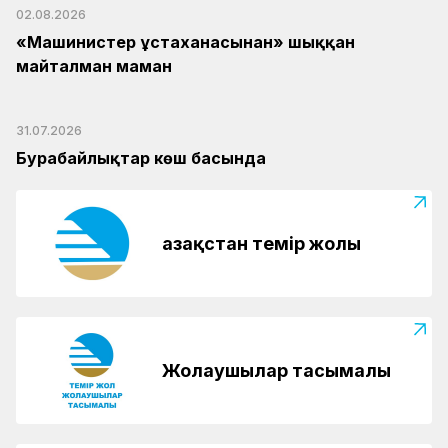
02.08.2026
«Машинистер ұстаханасынан» шыққан
майталман маман
31.07.2026
Бурабайлықтар көш басында
Қазақстан темір жолы
Жолаушылар тасымалы