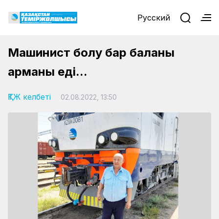
Русский
Машинист болу бар баланың
арманы еді...
ҚТЖ келбеті
02.08.2022, 13:50