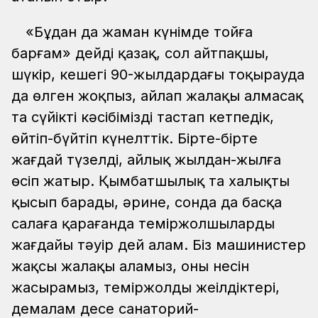
«Бұдан да жаман күнімде тойға
барғам» дейді қазақ, сол айтпақшы,
шүкір, кешегі 90-жылдардағы тоқырауда
да өлген жоқпыз, айлап жалақы алмасақ
та сүйікті кәсібімізді тастап кетпедік,
өйтіп-бүйтіп күнелттік. Бірте-бірте
жағдай түзелді, айлық жылдан-жылға
өсіп жатыр. Қымбатшылық та халықты
қысып барады, әрине, сонда да басқа
салаға қарағанда теміржолшылардың
жағдайы тәуір дей алам. Біз машинистер
жақсы жалақы аламыз, оның несін
жасырамыз, теміржолдың жеңілдіктері,
демалам десең санаторий-