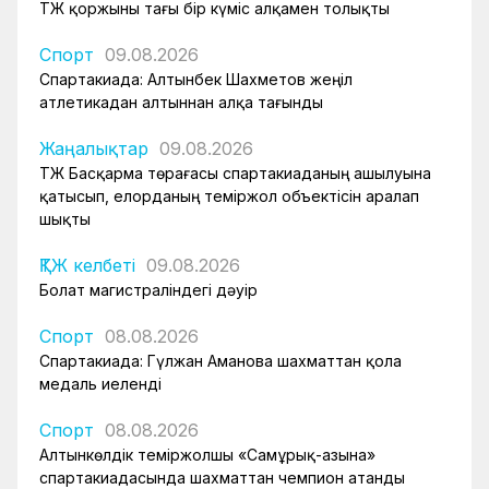
ҚТЖ қоржыны тағы бір күміс алқамен толықты
Спорт
09.08.2026
Спартакиада: Алтынбек Шахметов жеңіл
атлетикадан алтыннан алқа тағынды
Жаңалықтар
09.08.2026
ҚТЖ Басқарма төрағасы спартакиаданың ашылуына
қатысып, елорданың теміржол объектісін аралап
шықты
ҚТЖ келбеті
09.08.2026
Болат магистраліндегі дәуір
Спорт
08.08.2026
Спартакиада: Гүлжан Аманова шахматтан қола
медаль иеленді
Спорт
08.08.2026
Алтынкөлдік теміржолшы «Самұрық-Қазына»
спартакиадасында шахматтан чемпион атанды