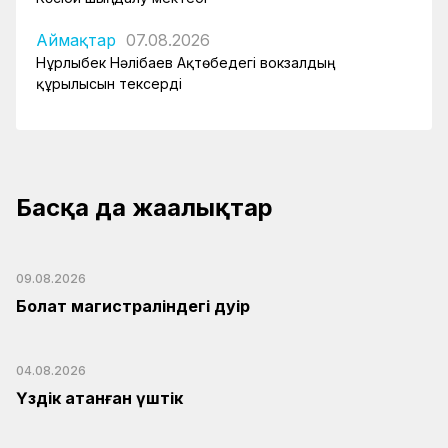
Аймақтар
07.08.2026
Нұрлыбек Нәлібаев Ақтөбедегі вокзалдың
құрылысын тексерді
Басқа да жаңалықтар
09.08.2026
Болат магистраліндегі дәуір
04.08.2026
Үздік атанған үштік