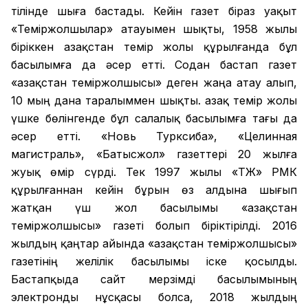
тілінде шыға бастады. Кейін газет біраз уақыт
«Теміржолшылар» атауымен шықты, 1958 жылы
біріккен Қазақстан темір жолы құрылғанда бұл
басылымға да әсер етті. Содан бастап газет
«Қазақстан теміржолшысы» деген жаңа атау алып,
10 мың дана таралыммен шықты. Қазақ темір жолы
үшке бөлінгенде бұл салалық басылымға тағы да
әсер етті. «Новь Турксиба», «Целинная
магистраль», «Батысжол» газеттері 20 жылға
жуық өмір сүрді. Тек 1997 жылы «ҚТЖ» РМК
құрылғаннан кейін бұрын өз алдына шығып
жатқан үш жол басылымы «Қазақстан
теміржолшысы» газеті болып біріктірілді. 2016
жылдың қаңтар айында «Қазақстан теміржолшысы»
газетінің желілік басылымы іске қосылды.
Бастапқыда сайт мерзімді басылымының
электронды нұсқасы болса, 2018 жылдың