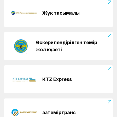
Жүк тасымалы
Әскерилендірілген темір
жол күзеті
KTZ Express
Қазтеміртранс