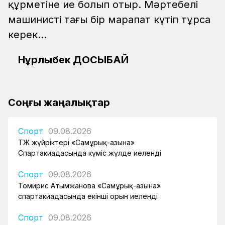
құрметіне ие болып отыр. Мәртебелі
машинисті тағы бір марапат күтіп тұрса
керек...
Нұрлыбек ДОСЫБАЙ
Соңғы жаңалықтар
Спорт
09.08.2026
ҚТЖ жүйріктері «Самұрық-Қазына»
Спартакиадасында күміс жүлде иеленді
Спорт
09.08.2026
Томирис Атымжанова «Самұрық-Қазына»
спартакиадасында екінші орын иеленді
Спорт
09.08.2026