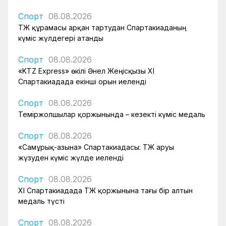
Спорт
08.08.2026
ҚТЖ құрамасы арқан тартудан Спартакиаданың
күміс жүлдегері атанды
Спорт
08.08.2026
«KTZ Express» өкілі Әнел Жеңісқызы XI
Спартакиадада екінші орын иеленді
Спорт
08.08.2026
Теміржолшылар қоржынында – кезекті күміс медаль
Спорт
08.08.2026
«Самұрық-Қазына» Спартакиадасы: ҚТЖ аруы
жүзуден күміс жүлде иеленді
Спорт
08.08.2026
XI Спартакиадада ҚТЖ қоржынына тағы бір алтын
медаль түсті
Спорт
08.08.2026