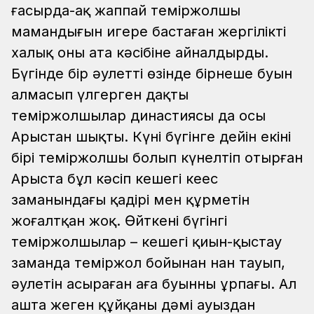
ғасырда-ақ жаппай теміржолшы
мамандығын игере бастаған жергілікті
халық оны ата кәсібіне айналдырды.
Бүгінде бір әулеттің өзінде бірнеше буын
алмасып үлгерген даңқты
теміржолшылар династиясы да осы
Арыстан шықты. Күні бүгінге дейін екінің
бірі теміржолшы болып күнелтіп отырған
Арыста бұл кәсіп кешегі кеңес
заманындағы қадірі мен құрметін
жоғалтқан жоқ. Өйткені бүгінгі
теміржолшылар – кешегі қиын-қыстау
заманда теміржол бойынан нан тауып,
әулетін асыраған аға буынның ұрпағы. Ал
ашта жеген құйқаның дәмі ауыздан