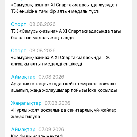
«Самұрық-Қазына» XI Спартакиадасында жүзуден
ҚТЖ еншісіне тағы бір алтын медаль түсті
Спорт
08.08.2026
ҚТЖ «Самұрық-Қазына» АҚ XI Спартакиадасында тағы
бір алтын медаль жеңіп алды
Спорт
08.08.2026
«Самұрық-Қазына» АҚ XI Спартакиадасында ҚТЖ
алғашқы алтын медалді еншіледі
Аймақтар
07.08.2026
Арқалықта жаңғыртудан кейін теміржол вокзалы
ашылып, жаңа жолаушылар пойызы іске қосылды
Жаңалықтар
07.08.2026
«Нұрлы жол» вокзалында санитарлық үй-жайлар
жаңартылуда
Аймақтар
07.08.2026
Кәсіби шыңдалу мектебі