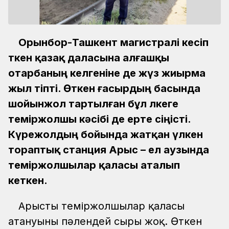
Орынбор-Ташкент магистралі кесіп
өткен қазақ даласына алғашқы
отарбаның келгеніне де жүз жиырма
жыл өтіпті. Өткен ғасырдың басында
шойынжол тартылған бұл өлкеге
теміржолшы кәсібі де ерте сіңісті.
Күрежолдың бойында жатқан үлкен
тораптық станция Арыс – ел аузында
теміржолшылар қаласы аталып
кеткен.
Арыстың теміржолшылар қаласы
атануының пәлендей сыры жоқ. Өткен