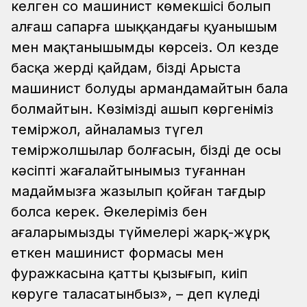
келген соң машинист көмекшісі болып
алғаш сапарға шыққандағы қуанышым
мен мақтанышымды көрсеңіз. Ол кезде
басқа жерді қайдам, біздің Арыста
машинист болуды армандамайтын бала
болмайтын. Көзімізді ашып көргеніміз
теміржол, айналамыз түгел
теміржолшылар болғасын, біздің де осы
кәсіпті жағалайтынымыз туғаннан
маңдаймызға жазылып қойған тағдыр
болса керек. Әкелеріміз бен
ағаларымыздың түймелері жарқ-жұрқ
еткен машинист формасы мен
фуражкасына қатты қызығып, киіп
көруге таласатынбыз», – деп күледі