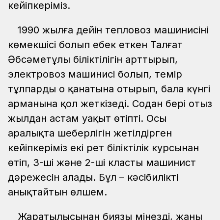
кейіпкеріміз.
1990 жылға дейін тепловоз машинисінің
көмекшісі болып еңбек еткен Талғат
Әбсәметұлы біліктілігін арттырып,
электровоз машинисі болып, темір
тұлпардың оң қанатына отырып, бала күнгі
арманына қол жеткізеді. Содан бері отыз
жылдан астам уақыт өтіпті. Осы
аралықта шеберлігін жетілдірген
кейіпкеріміз екі рет біліктілік курсынан
өтіп, 3-ші және 2-ші класты машинист
дәрежесін алады. Бұл – кәсібилікті
анықтайтын өлшем.
Жаратылысынан биязы мінезді, жаны