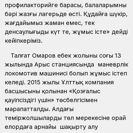
профилакторийге барасың, балаларымның
бәрі жазғы лагерьде өсті. Құдайға шүкір,
жағдайымыз жаман емес, тек
денсаулығыңды күт те, жұмыс істе» дейді
кейіпкеріміз.
Талғат Омаров еңбек жолының соңғы 13
жылында Арыс станциясында маневрлік
локомотив машинисі болып жұмыс істеп
келеді. 2015 жылы Ұлттық компания
басшысының қолынан «Қозғалыс
қауіпсіздігі үшін» төсбелгісімен
марапатталды. Алдағы
теміржолшылардың төл мерекесіне орай
елордаға арнайы шақырту алу