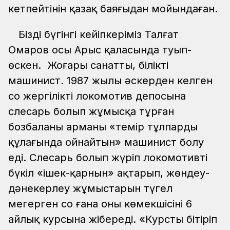
кетпейтінін қазақ баяғыдан мойындаған.
Біздің бүгінгі кейіпкеріміз Талғат
Омаров осы Арыс қаласында туып-
өскен. Жоғары санатты, білікті
машинист. 1987 жылы әскерден келген
соң жергілікті локомотив депосына
слесарь болып жұмысқа тұрған
бозбаланың арманы «темір тұлпардың
құлағында ойнайтын» машинист болу
еді. Слесарь болып жүріп локомотивтің
бүкіл «ішек-қарнын» ақтарып, жөндеу-
дәнекерлеу жұмыстарын түгел
меңгерген соң ғана оны көмекшісінің 6
айлық курсына жібереді. «Курсты бітіріп