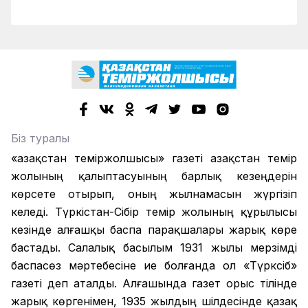
Біз туралы
«Қазақстан теміржолшысы» газеті Қазақстан темір
жолының қалыптасуының барлық кезеңдерін
көрсете отырып, оның жылнамасын жүргізіп
келеді. Түркістан-Сібір темір жолының құрылысы
кезінде алғашқы баспа парақшалары жарық көре
бастады. Салалық басылым 1931 жылы мерзімді
баспасөз мәртебесіне ие болғанда ол «Түрксіб»
газеті деп аталды. Алғашында газет орыс тілінде
жарық көргенімен, 1935 жылдың шілдесінде қазақ