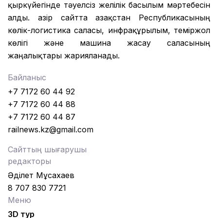
қыркүйегінде тәуелсіз желілік басылым мәртебесін
алды. Қазір сайтта Қазақстан Республикасының
көлік-логистика саласы, инфрақұрылым, теміржол
көлігі және машина жасау саласының
жаңалықтары жарияланады.
Байланыс
+7 7172 60 44 92
+7 7172 60 44 88
+7 7172 60 44 87
railnews.kz@gmail.com
Сайттың шығарушы
редакторы
Әділет Мұсахаев
8 707 830 7721
Меню
3D тур