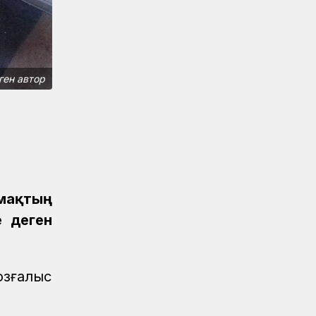
Спорт
08.08.2026
ҚТЖ «Самұрық-Қазына» АҚ XI
Спартакиадасында тағы бір алтын
медаль жеңіп алды
ген автор
Спорт
08.08.2026
«Самұрық-Қазына» АҚ XI
Спартакиадасында ҚТЖ алғашқы
алтын медалді еншіледі
Аймақтар
07.08.2026
Арқалықта жаңғыртудан кейін
теміржол вокзалы ашылып, жаңа
ймақтың
жолаушылар пойызы іске қосылды
е деген
Жаңалықтар
07.08.2026
«Нұрлы жол» вокзалында санитарлық
үй-жайлар жаңартылуда
озғалыс
Аймақтар
07.08.2026
Кәсіби шыңдалу мектебі