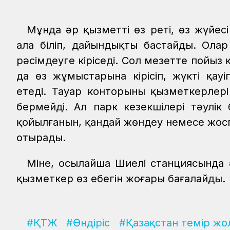
Мұнда әр қызметтің өз реті, өз жүйес
ала біліп, дайындықты бастайды. Ола
рәсімдеуге кіріседі. Сол мезетте пой
да өз жұмыстарына кірісіп, жүктің қау
етеді. Тауар конторының қызметкерлері
бермейді. Ал парк кезекшілері тәулі
қойылғанын, қандай жөндеу немесе жос
отырады.
Міне, осылайша Шиелі станциясында 
қызметкер өз еңбегін жоғары бағалайды
#ҚТЖ
#Өндіріс
#Қазақстан темір жо