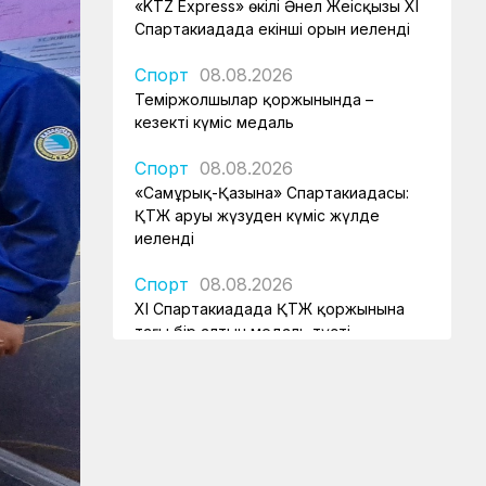
«KTZ Express» өкілі Әнел Жеңісқызы XI
Спартакиадада екінші орын иеленді
Спорт
08.08.2026
Теміржолшылар қоржынында –
кезекті күміс медаль
Спорт
08.08.2026
«Самұрық-Қазына» Спартакиадасы:
ҚТЖ аруы жүзуден күміс жүлде
иеленді
Спорт
08.08.2026
XI Спартакиадада ҚТЖ қоржынына
тағы бір алтын медаль түсті
Спорт
08.08.2026
«Самұрық-Қазына» XI
Спартакиадасында жүзуден ҚТЖ
еншісіне тағы бір алтын медаль түсті