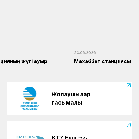
23.06.2026
нцияның жүгі ауыр
Махаббат станциясы
Жолаушылар
тасымалы
KTZ Express