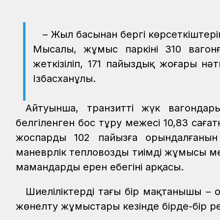
– Жыл басынан бергі көрсеткіштері
Мысалы, жұмыс паркінің 310 вагонғ
жеткізіліп, 171 пайыздық жоғары нә
Ізбасханұлы.
Айтуынша, транзитті жүк вагондары
белгіленген бос тұру межесі 10,83 сағат
жоспардың 102 пайызға орындалғанын
маневрлік тепловоздың тиімді жұмысы ме
мамандардың ерен еңбегінің арқасы.
Шиеліліктердің тағы бір мақтанышы – 
жөнелту жұмыстары кезінде бірде-бір ре