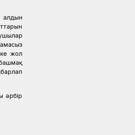
Алпыс жылдық абыройлы жол
ы алдын
Жаңалықтар
07.08.2026
Кәсіподақ белсенділері
аттарын
марапатталды
рушылар
Спорт
07.08.2026
тамасыз
Дойбышылар додасы
кке жол
 башмақ
Жаңалықтар
07.08.2026
Темір жолдағы қауіпсіздік бойынша
абарлап
ҚТЖ акциясына 150 бала қатысты
ы әрбір