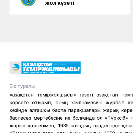
жол күзеті
Біз туралы
«Қазақстан теміржолшысы» газеті Қазақстан те
көрсете отырып, оның жылнамасын жүргізіп кел
кезінде алғашқы баспа парақшалары жарық көре
баспасөз мәртебесіне ие болғанда ол «Түрксіб» г
жарық көргенімен, 1935 жылдың шілдесінде қазақ