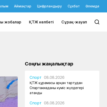
ылым
Аймақтар
Цифрландыру
Сұхбат
Әлемде
йы жобалар
ҚТЖ келбеті
Сұрақ-жауап
Соңғы жаңалықтар
Спорт
08.08.2026
ҚТЖ құрамасы арқан тартудан
Спартакиаданың күміс жүлдегері
атанды
Спорт
08.08.2026