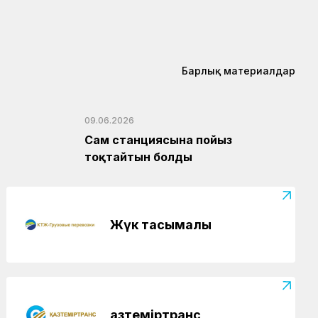
Барлық материалдар
09.06.2026
Сам станциясына пойыз
тоқтайтын болды
Жүк тасымалы
Қазтеміртранс