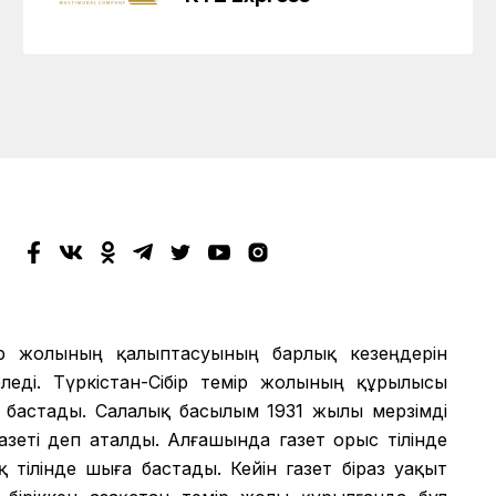
мір жолының қалыптасуының барлық кезеңдерін
еді. Түркістан-Сібір темір жолының құрылысы
 бастады. Салалық басылым 1931 жылы мерзімді
азеті деп аталды. Алғашында газет орыс тілінде
 тілінде шыға бастады. Кейін газет біраз уақыт