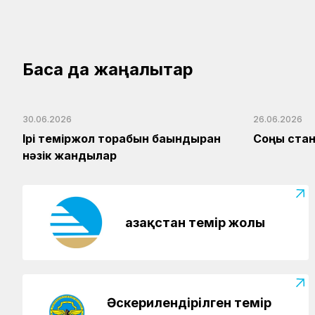
Басқа да жаңалықтар
30.06.2026
26.06.2026
Ірі теміржол торабын бағындырған
Соңғы ста
нәзік жандылар
Қазақстан темір жолы
Әскерилендірілген темір