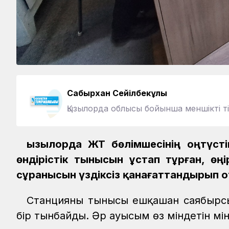
Сабырхан Сейілбекұлы
Қызылорда облысы бойынша меншікті ті
Қызылорда ЖТ бөлімшесінің оңтүст
өндірістік тынысын ұстап тұрған, өң
сұранысын үздіксіз қанағаттандырып 
Станцияның тынысы ешқашан саябырсығ
бір тынбайды. Әр ауысым өз міндетін мі