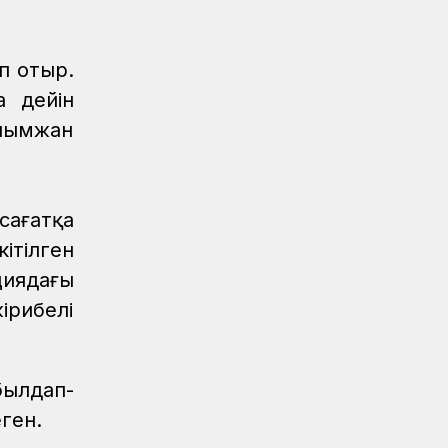
Аймақтар
07.08.2026
Нұрлыбек Нәлібаев Ақтөбедегі
п отыр.
вокзалдың құрылысын тексерді
а дейін
Аймақтар
07.08.2026
алымжан
Екпінді станциясында 800 метр жол
жаңарды
Жаңалықтар
07.08.2026
сағатқа
Астана – 1 вокзалы заманауи, қауіпсіз
және жайлы болады
ітілген
циядағы
Аймақтар
07.08.2026
ірибелі
Күзет қызметінің қырандары
Қауіпсіздік
07.08.2026
Қауіпсіздік талаптарын сақтау –
былдап-
міндет
еген.
Аймақтар
07.08.2026