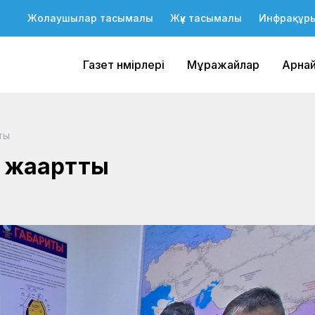
Жолаушылар тасымалы
Жүк тасымалы
Инфрақұр
Газет нөмірлері
Мұражайлар
Арна
ты
 жаңартты