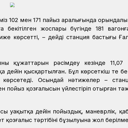
міз 102 мен 171 пайыз аралығында орындалы
а бекітілген жоспары бүгінде 181 вагонғ
тиже көрсетті, – дейді станция бастығы Ғ
ның құжаттарын рәсімдеу кезінде 11,07 
қа дейін қысқартылған. Бұл көрсеткіш те бек
 көрсетеді. Осындай нәтижелер – стан
н пойыз қозғалысын үйлестіріп отырған тәж
осы уақытқа дейін пойыздық, маневрлік, қа
т қозғалыс тәртібінің бұзылуына жол берілм