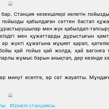
і бар. Станция кезекшілері келетін пойызд
р пойызды қабылдаған сәттен бастап құж
ыз құрастырушылар мен жүк қабылдап-тапсы
іпсіздігі мен құжаттардың дұрыстығын қам
 әр жүктің құжатына мұқият қарап, қателі
к бойы қай пойыз қай жолда, қай вагонға
парлы жұмыс барын анықтап, дер кезінде х
әр минут есепте, әр сәт жауапты. Мұндағ
.
лы
#Шиелі станциясы