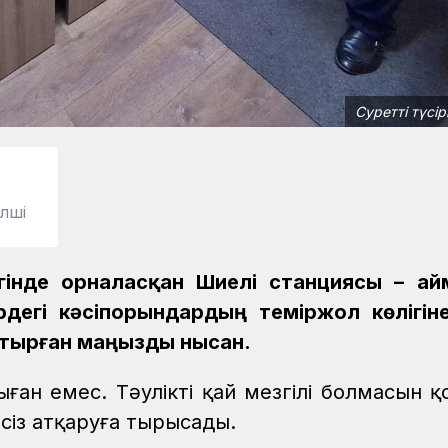
Суретті түсір
лші
ігінде орналасқан Шиелі станциясы – а
ірдегі кәсіпорындардың теміржол көлігін
отырған маңызды нысан.
ан емес. Тәуліктің қай мезгілі болмасын қ
нсіз атқаруға тырысады.