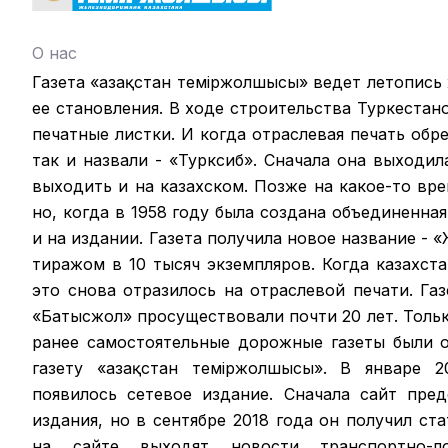
О нас
Газета «Қазақстан теміржолшысы» ведет летопись
ее становления. В ходе строительства Туркестан
печатные листки. И когда отраслевая печать обрел
так и назвали - «Турксиб». Сначала она выходил
выходить и на казахском. Позже на какое-то вр
но, когда в 1958 году была создана объединенная
и на издании. Газета получила новое название -
тиражом в 10 тысяч экземпляров. Когда казахст
это снова отразилось на отраслевой печати. Га
«Батысжол» просуществовали почти 20 лет. Только
ранее самостоятельные дорожные газеты были 
газету «Қазақстан темiржолшысы». В январе 2
появилось сетевое издание. Сначала сайт пре
издания, но в сентябре 2018 года он получил ст
на сайте выходят новости транспортно-ло