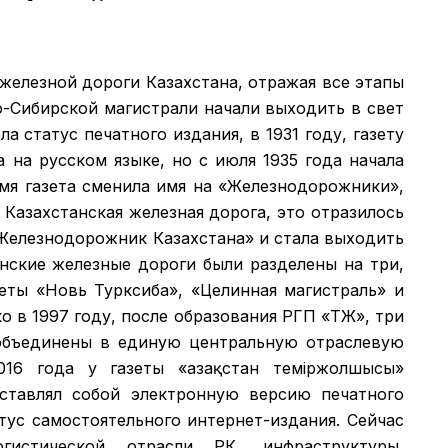
 железной дороги Казахстана, отражая все этапы
о-Сибирской магистрали начали выходить в свет
а статус печатного издания, в 1931 году, газету
а на русском языке, но с июля 1935 года начала
емя газета сменила имя на «Железнодорожники»,
 Казахстанская железная дорога, это отразилось
 «Железнодорожник Казахстана» и стала выходить
анские железные дороги были разделены на три,
зеты «Новь Турксиба», «Целинная магистраль» и
 в 1997 году, после образования РГП «ҚТЖ», три
объединены в единую центральную отраслевую
016 года у газеты «Қазақстан теміржолшысы»
дставлял собой электронную версию печатного
атус самостоятельного интернет-издания. Сейчас
гистической отрасли РК, инфраструктуры,