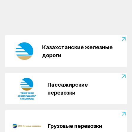
молодым железнодорожникам Казахстана
молодежно-образовательном форуме
фонда «Самрук-Казына»
Казахстанские железные
дороги
Пассажирские
перевозки
Грузовые перевозки