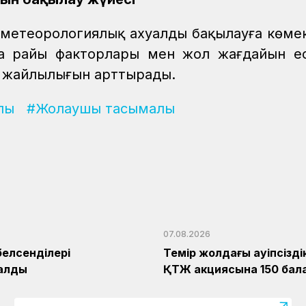
етеорологиялық ахуалды бақылауға көмек
уа райы факторлары мен жол жағдайын е
мен жайлылығын арттырады.
лы
#Жолаушы тасымалы
07.08.2026
белсенділері
Темір жолдағы қауіпсізд
алды
ҚТЖ акциясына 150 бала