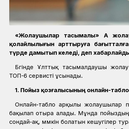
«Жолаушылар тасымалы» АҚ жолау
қолайлылығын арттыруға бағытталға
түрде дамытып келеді, деп хабарлайд
Бүгінде Ұлттық тасымалдаушы жолау
ТОП-6 сервисті ұсынады.
1. Пойыз қозғалысының онлайн-таблосы
Онлайн-табло арқылы жолаушылар п
бақылап отыра алады. Мұнда пойыздың к
сондай-ақ, мүмкін болатын кешугілер ту