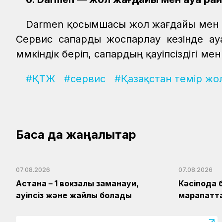
Darmen қосымшасы жол жағдайы мен м
Сервис сапарды жоспарлау кезінде а
мүмкіндік беріп, сапардың қауіпсіздігі 
#ҚТЖ
#сервис
#Қазақстан темір жо
Басқа да жаңалықтар
07.08.2026
07.08.2026
Астана – 1 вокзалы заманауи,
Кәсіподақ 
қауіпсіз және жайлы болады
марапатт