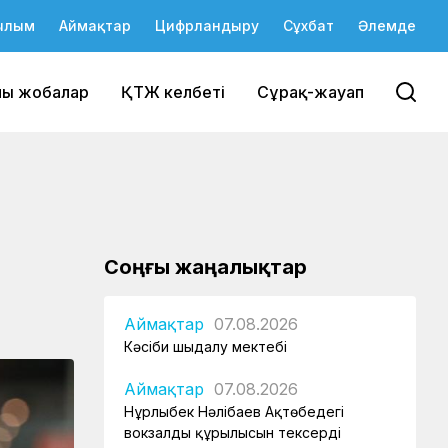
ылым
Аймақтар
Цифрландыру
Сұхбат
Әлемде
йы жобалар
ҚТЖ келбеті
Сұрақ-жауап
Соңғы жаңалықтар
Аймақтар
07.08.2026
Кәсіби шыңдалу мектебі
Аймақтар
07.08.2026
Нұрлыбек Нәлібаев Ақтөбедегі
вокзалдың құрылысын тексерді