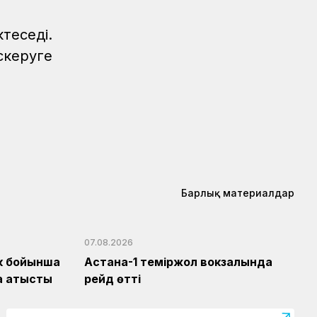
теседі.
скеруге
Барлық материалдар
07.08.2026
ік бойынша
Астана-1 теміржол вокзалында
 қатысты
рейд өтті