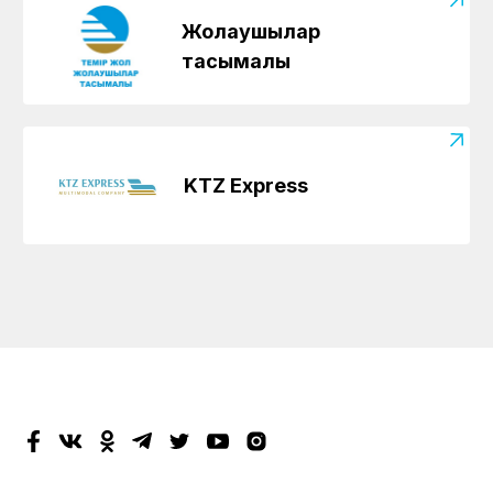
Жолаушылар
тасымалы
KTZ Express