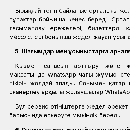
Бірыңғай тегін байланыс орталығы ж
сұрақтар бойынша кеңес береді. Орта
тасымалдау ережелері, билеттерді 
мәселелері бойынша жедел жауап ұсын
5. Шағымдар мен ұсыныстарға арналғ
Қызмет сапасын арттыру және жо
мақсатында WhatsApp-чаты жұмыс іст
пікірін жолдай алады. Сонымен қатар
сканерлеу арқылы жолаушылар WhatsApp-
Бұл сервис өтініштерге жедел әрекет 
барысында ескеруге мүмкіндік береді.
6. Darmen — жол жағдайы мен ауа ра