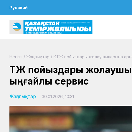
Русский
Негізгі
/
Жаңалықтар
/
ҚТЖ пойыздары жолаушыларына арнал
ҚТЖ пойыздары жолаушы
ыңғайлы сервис
Жаңалықтар
30.01.2026, 10:31