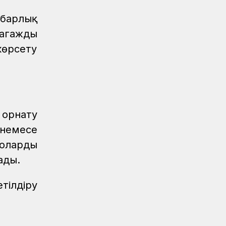
Ғасырлық тарихы бар вокзалдар
 барлық
жаңарды
багажды
Қауіпсіздік
04.08.2026
өрсету
Қауіпсіздік сызығынан аттама...
Қауіпсіздік
04.08.2026
Жүргізушілерге жадынама таратты
орнату
 немесе
 оларды
ады.
тілдіру