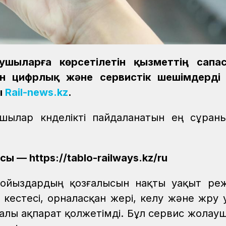
шыларға көрсетілетін қызметтің сапа
н цифрлық және сервистік шешімдерді 
ы
Rail-news.kz
.
шылар күнделікті пайдаланатын ең сұран
 — https://tablo-railways.kz/ru
ойыздардың қозғалысын нақты уақыт ре
естесі, орналасқан жері, келу және жүру 
ралы ақпарат қолжетімді. Бұл сервис жолау