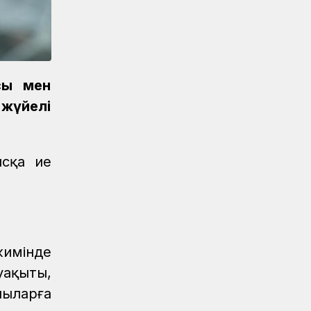
марапатталды
Спорт
07.08.2026
Дойбышылар додасы
Жаңалықтар
07.08.2026
сы мен
Темір жолдағы қауіпсіздік бойынша
жүйелі
ҚТЖ акциясына 150 бала қатысты
Жаңалықтар
07.08.2026
Астана-1 теміржол вокзалында рейд
ысқа ие
өтті
Жаңалықтар
/
07.08.2026
Мұрағат
Қазақстан теміржолшысы газеті,
№62 07 тамыз 2026 жыл
жимінде
уақыты,
Жаңалықтар
06.08.2026
шыларға
ҚТЖ-да сыбайлас жемқорлыққа
қарсы іс-қимыл мәселелері бойынша