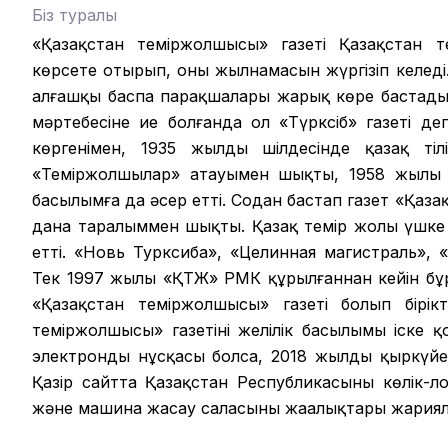
Біз туралы
«Қазақстан теміржолшысы» газеті Қазақстан те
көрсете отырып, оның жылнамасын жүргізіп келеді.
алғашқы баспа парақшалары жарық көре бастады.
мәртебесіне ие болғанда ол «Түрксіб» газеті д
көргенімен, 1935 жылдың шілдесінде қазақ ті
«Теміржолшылар» атауымен шықты, 1958 жылы б
басылымға да әсер етті. Содан бастап газет «Қаза
дана таралыммен шықты. Қазақ темір жолы үшке 
етті. «Новь Турксиба», «Целинная магистраль», 
Тек 1997 жылы «ҚТЖ» РМК құрылғаннан кейін б
«Қазақстан теміржолшысы» газеті болып бірікт
теміржолшысы» газетінің желілік басылымы іске 
электронды нұсқасы болса, 2018 жылдың қыркүйег
Қазір сайтта Қазақстан Республикасының көлік-л
және машина жасау саласының жаңалықтары жария