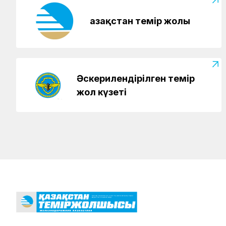
Қазақстан темір жолы
Әскерилендірілген темір
жол күзеті