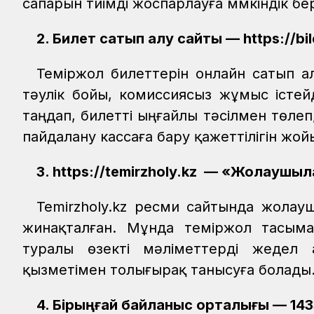
сапарын тиімді жоспарлауға мүмкіндік бер
2. Билет сатып алу сайты — https://bil
Теміржол билеттерін онлайн сатып а
тәулік бойы, комиссиясыз жұмыс істе
таңдап, билетті ыңғайлы тәсілмен төле
пайдалану кассаға бару қажеттілігін жой
3. https://temirzholy.kz — «Жолаушы
Temirzholy.kz ресми сайтында жолауш
жинақталған. Мұнда теміржол тасыма
туралы өзекті мәліметтерді жедел
қызметімен толығырақ танысуға болады
4. Бірыңғай байланыс орталығы — 143