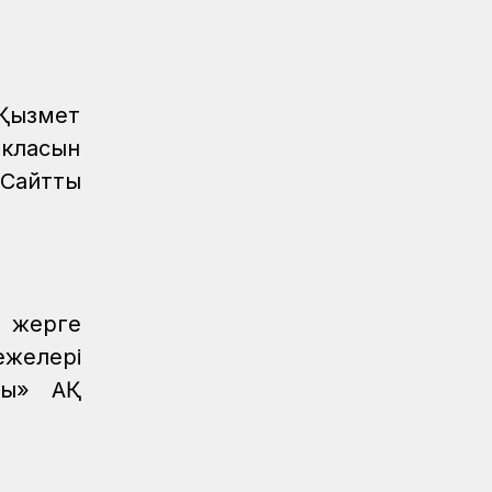
оқыту іс-шарасы өтті
Жаңалықтар
06.08.2026
Ұзақ мерзімді сервистік қызмет
 Қызмет
көрсету ҚТЖ локомотив паркінің
сенімділігін арттырады
 класын
 Сайтты
Жаңалықтар
05.08.2026
Теміржолшылар 53 теміржол
өткелінде «Қауіпсіз өткел»
профилактикалық акциясын өткізді
Жаңалықтар
04.08.2026
р жерге
Құрық порты 2026 жылдың І-ші жарты
жылындағы жұмысын
ежелері
қорытындылады
лы» АҚ
Аймақтар
04.08.2026
Боранды бекеттің бас қақпасы
Аймақтар
04.08.2026