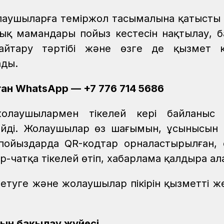
олаушыларға теміржол тасымалына қатысты
лық мамандары пойыз кестесін нақтылау, 
қайтару тәртібі және өзге де қызмет к
ады.
ан WhatsApp — +7 776 714 5686
лаушылармен тікелей кері байланыс 
ейді. Жолаушылар өз шағымын, ұсынысын
 пойыздарда QR-кодтар орналастырылған,
чатқа тікелей өтіп, хабарлама қалдыра ал
етуге және жолаушылар пікірін қызметті же
йын бақылау жүйесі