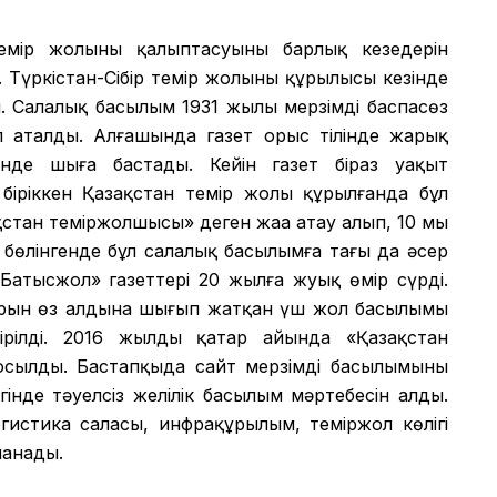
мір жолының қалыптасуының барлық кезеңдерін
 Түркістан-Сібір темір жолының құрылысы кезінде
 Салалық басылым 1931 жылы мерзімді баспасөз
еп аталды. Алғашында газет орыс тілінде жарық
лінде шыға бастады. Кейін газет біраз уақыт
іріккен Қазақстан темір жолы құрылғанда бұл
қстан теміржолшысы» деген жаңа атау алып, 10 мың
бөлінгенде бұл салалық басылымға тағы да әсер
«Батысжол» газеттері 20 жылға жуық өмір сүрді.
ұрын өз алдына шығып жатқан үш жол басылымы
ірілді. 2016 жылдың қаңтар айында «Қазақстан
қосылды. Бастапқыда сайт мерзімді басылымының
інде тәуелсіз желілік басылым мәртебесін алды.
огистика саласы, инфрақұрылым, теміржол көлігі
ланады.