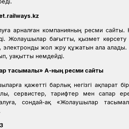
еді.
et.railways.kz
луға арналған компанияның ресми сайты.
йді. Жолаушылар бағытты, қызмет көрсету
п, электронды жол жүру құжатын ала алады.
ып, уақытты үнемдейді.
лар тасымалы» АҚ-ның ресми сайты
ыларға қажетті барлық негізгі ақпарат бі
лы, сервистер, тарифтер мен сапар ер
 алуға, сондай-ақ «Жолаушылар тасыма
.
3