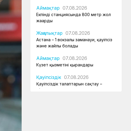
Аймақтар
07.08.2026
Екпінді станциясында 800 метр жол
жаңарды
Жаңалықтар
07.08.2026
Астана – 1 вокзалы заманауи, қауіпсіз
және жайлы болады
Аймақтар
07.08.2026
Күзет қызметінің қырандары
Қауіпсіздік
07.08.2026
Қауіпсіздік талаптарын сақтау –
міндет
Аймақтар
07.08.2026
Алпыс жылдық абыройлы жол
Жаңалықтар
07.08.2026
Кәсіподақ белсенділері