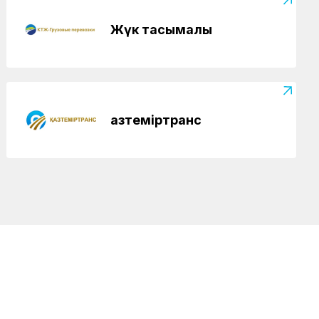
Жүк тасымалы
Қазтеміртранс