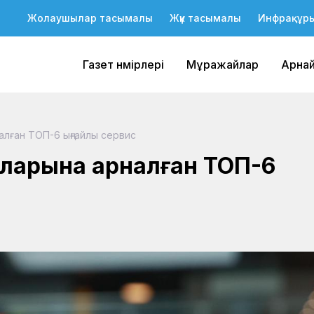
Жолаушылар тасымалы
Жүк тасымалы
Инфрақұр
Газет нөмірлері
Мұражайлар
Арна
ған ТОП-6 ыңғайлы сервис
ларына арналған ТОП-6