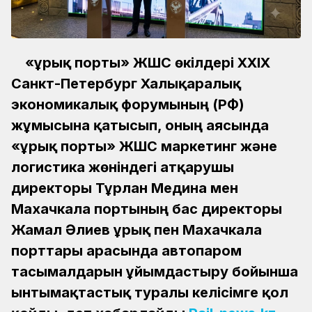
«Құрық порты» ЖШС өкілдері XXIX
Санкт-Петербург Халықаралық
экономикалық форумының (РФ)
жұмысына қатысып, оның аясында
«Құрық порты» ЖШС маркетинг және
логистика жөніндегі атқарушы
директоры Тұрлан Медина мен
Махачкала портының бас директоры
Жамал Әлиев Құрық пен Махачкала
порттары арасында автопаром
тасымалдарын ұйымдастыру бойынша
ынтымақтастық туралы келісімге қол