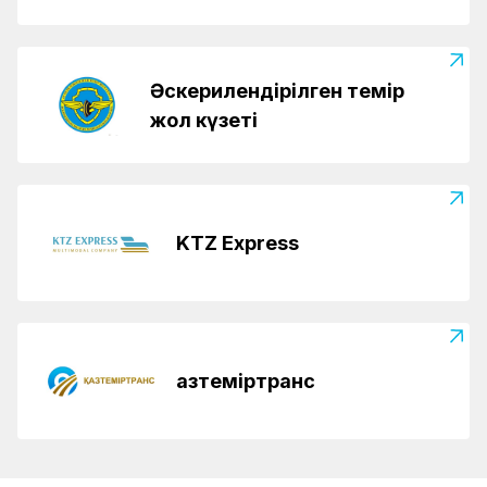
Әскерилендірілген темір
жол күзеті
KTZ Express
Қазтеміртранс