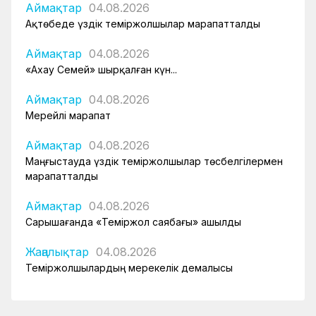
Аймақтар
04.08.2026
Ақтөбеде үздік теміржолшылар марапатталды
Аймақтар
04.08.2026
«Ахау Семей» шырқалған күн...
Аймақтар
04.08.2026
Мерейлі марапат
Аймақтар
04.08.2026
Маңғыстауда үздік теміржолшылар төсбелгілермен
марапатталды
Аймақтар
04.08.2026
Сарышағанда «Теміржол саябағы» ашылды
Жаңалықтар
04.08.2026
Теміржолшылардың мерекелік демалысы