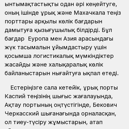
ынтымақтастықты одан әрі кеңейтуге,
оның ішінде Құрық және Махачкала теңіз
порттары арқылы көлік бағдарын
дамытуға қызығушылық білдірді. Бұл
бағдар Еуропа мен Азия арасындағы
жүк тасымалын ұйымдастыру үшін
қосымша логистикалық мүмкіндіктер
жасайды және халықаралық көлік
байланыстарын нығайтуға ықпал етеді.
Естеріңізге сала кетейік, Құрық порты
Каспий теңізінің шығыс жағалауында,
Ақтау портының оңтүстігінде, Бекович
Черкасский шығанағында орналасқан,
ол тиеу-түсіру жұмыстарын, атап