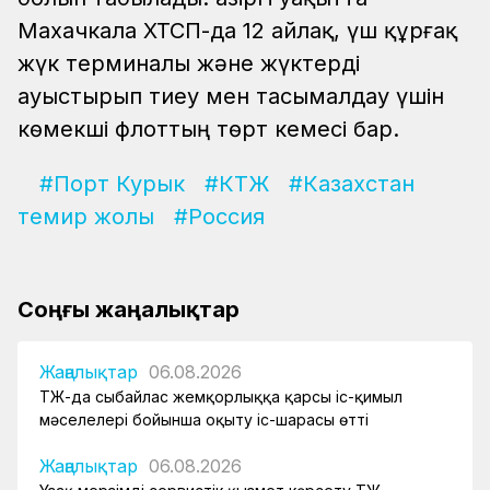
Махачкала ХТСП-да 12 айлақ, үш құрғақ
жүк терминалы және жүктерді
ауыстырып тиеу мен тасымалдау үшін
көмекші флоттың төрт кемесі бар.
#Порт Курык
#КТЖ
#Казахстан
темир жолы
#Россия
Соңғы жаңалықтар
Жаңалықтар
06.08.2026
ҚТЖ-да сыбайлас жемқорлыққа қарсы іс-қимыл
мәселелері бойынша оқыту іс-шарасы өтті
Жаңалықтар
06.08.2026