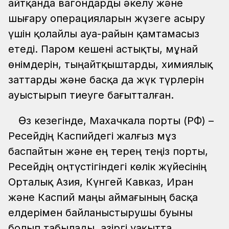
айтқанда вагондарды әкелу және
шығару операцияларын жүзеге асыру
үшін қолайлы ауа-райын қамтамасыз
етеді. Паром кешені астықты, мұнай
өнімдерін, тыңайтқыштарды, химиялық
заттарды және басқа да жүк түрлерін
ауыстырып тиеуге бағытталған.
Өз кезегінде, Махачкала порты (РФ) –
Ресейдің Каспийдегі жалғыз мұз
баспайтын және ең терең теңіз порты,
Ресейдің оңтүстігіндегі көлік жүйесінің
Орталық Азия, Күнгей Кавказ, Иран
және Каспий маңы аймағының басқа
елдерімен байланыстырушы буыны
болып табылады. Қазіргі уақытта