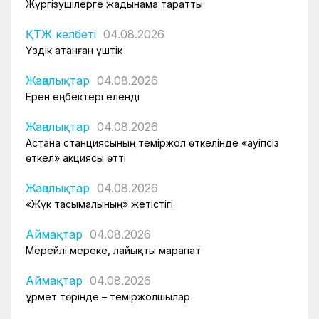
Жүргізушілерге жадынама таратты
ҚТЖ келбеті
04.08.2026
Үздік атанған үштік
Жаңалықтар
04.08.2026
Ерен еңбектері еленді
Жаңалықтар
04.08.2026
Астана станциясының теміржол өткелінде «Қауіпсіз
өткел» акциясы өтті
Жаңалықтар
04.08.2026
«Жүк тасымалының» жетістігі
Аймақтар
04.08.2026
Мерейлі мереке, лайықты марапат
Аймақтар
04.08.2026
Құрмет төрінде – теміржолшылар