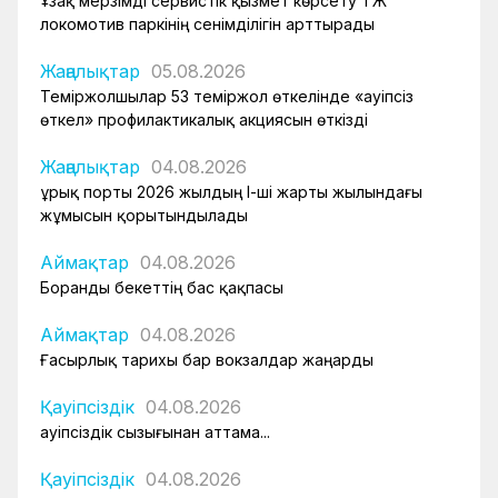
Ұзақ мерзімді сервистік қызмет көрсету ҚТЖ
локомотив паркінің сенімділігін арттырады
Жаңалықтар
05.08.2026
Теміржолшылар 53 теміржол өткелінде «Қауіпсіз
өткел» профилактикалық акциясын өткізді
Жаңалықтар
04.08.2026
Құрық порты 2026 жылдың І-ші жарты жылындағы
жұмысын қорытындылады
Аймақтар
04.08.2026
Боранды бекеттің бас қақпасы
Аймақтар
04.08.2026
Ғасырлық тарихы бар вокзалдар жаңарды
Қауіпсіздік
04.08.2026
Қауіпсіздік сызығынан аттама...
Қауіпсіздік
04.08.2026