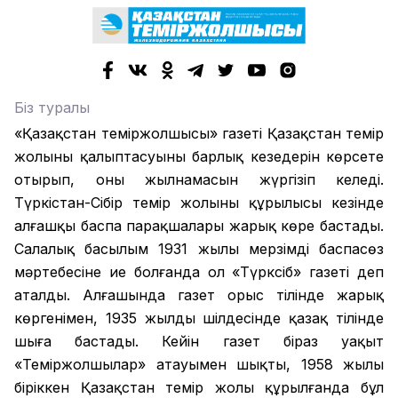
Біз туралы
«Қазақстан теміржолшысы» газеті Қазақстан темір
жолының қалыптасуының барлық кезеңдерін көрсете
отырып, оның жылнамасын жүргізіп келеді.
Түркістан-Сібір темір жолының құрылысы кезінде
алғашқы баспа парақшалары жарық көре бастады.
Салалық басылым 1931 жылы мерзімді баспасөз
мәртебесіне ие болғанда ол «Түрксіб» газеті деп
аталды. Алғашында газет орыс тілінде жарық
көргенімен, 1935 жылдың шілдесінде қазақ тілінде
шыға бастады. Кейін газет біраз уақыт
«Теміржолшылар» атауымен шықты, 1958 жылы
біріккен Қазақстан темір жолы құрылғанда бұл