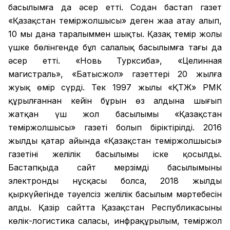
басылымға да әсер етті. Содан бастап газет
«Қазақстан теміржолшысы» деген жаңа атау алып,
10 мың дана таралыммен шықты. Қазақ темір жолы
үшке бөлінгенде бұл салалық басылымға тағы да
әсер етті. «Новь Турксиба», «Целинная
магистраль», «Батысжол» газеттері 20 жылға
жуық өмір сүрді. Тек 1997 жылы «ҚТЖ» РМК
құрылғаннан кейін бұрын өз алдына шығып
жатқан үш жол басылымы «Қазақстан
теміржолшысы» газеті болып біріктірілді. 2016
жылдың қаңтар айында «Қазақстан теміржолшысы»
газетінің желілік басылымы іске қосылды.
Бастапқыда сайт мерзімді басылымының
электронды нұсқасы болса, 2018 жылдың
қыркүйегінде тәуелсіз желілік басылым мәртебесін
алды. Қазір сайтта Қазақстан Республикасының
көлік-логистика саласы, инфрақұрылым, теміржол