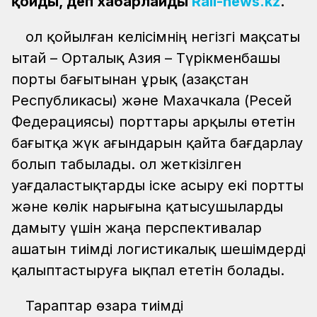
қойды, деп хабарлайды
Rail-news.kz
.
Қол қойылған келісімнің негізгі мақсаты
Қытай – Орталық Азия – Түрікменбашы
порты бағытынан Құрық (Қазақстан
Республикасы) және Махачкала (Ресей
Федерациясы) порттары арқылы өтетін
бағытқа жүк ағындарын қайта бағдарлау
болып табылады. Қол жеткізілген
уағдаластықтарды іске асыру екі портты
және көлік нарығына қатысушыларды
дамыту үшін жаңа перспективалар
ашатын тиімді логистикалық шешімдерді
қалыптастыруға ықпал ететін болады.
Тараптар өзара тиімді