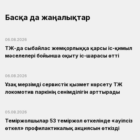
Басқа да жаңалықтар
06.08.2026
ҚТЖ-да сыбайлас жемқорлыққа қарсы іс-қимыл
мәселелері бойынша оқыту іс-шарасы өтті
06.08.2026
Ұзақ мерзімді сервистік қызмет көрсету ҚТЖ
локомотив паркінің сенімділігін арттырады
05.08.2026
Теміржолшылар 53 теміржол өткелінде «Қауіпсіз
өткел» профилактикалық акциясын өткізді