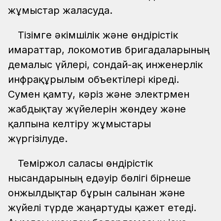
жұмыстар жалғасуда.
Тізімге әкімшілік және өндірістік
ғимараттар, локомотив бригадаларының
демалыс үйлері, сондай-ақ инженерлік
инфрақұрылым объектілері кіреді.
Сумен қамту, кәріз және электрмен
жабдықтау жүйелерін жөндеу және
қалпына келтіру жұмыстары
жүргізілуде.
Теміржол саласы өндірістік
нысандарының едәуір бөлігі бірнеше
онжылдықтар бұрын салынған және
жүйелі түрде жаңартуды қажет етеді.