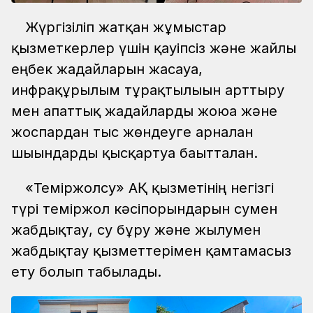
Жүргізіліп жатқан жұмыстар
қызметкерлер үшін қауіпсіз және жайлы
еңбек жағдайларын жасауға,
инфрақұрылым тұрақтылығын арттыру
мен апаттық жағдайларды жоюға және
жоспардан тыс жөндеуге арналған
шығындарды қысқартуға бағытталған.
«Теміржолсу» АҚ қызметінің негізгі
түрі теміржол кәсіпорындарын сумен
жабдықтау, су бұру және жылумен
жабдықтау қызметтерімен қамтамасыз
ету болып табылады.