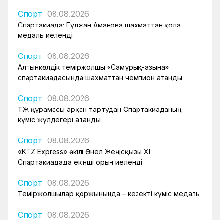
Спорт
08.08.2026
Спартакиада: Гүлжан Аманова шахматтан қола
медаль иеленді
Спорт
08.08.2026
Алтынкөлдік теміржолшы «Самұрық-Қазына»
спартакиадасында шахматтан чемпион атанды
Спорт
08.08.2026
ҚТЖ құрамасы арқан тартудан Спартакиаданың
күміс жүлдегері атанды
Спорт
08.08.2026
«KTZ Express» өкілі Әнел Жеңісқызы XI
Спартакиадада екінші орын иеленді
Спорт
08.08.2026
Теміржолшылар қоржынында – кезекті күміс медаль
Спорт
08.08.2026