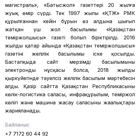
магистраль», «Батысжол» газеттері 20 жылға
жуық өмір сүрді. Тек 1997 жылы «ҚТЖ» РМК
құрылғаннан кейін бұрын өз алдына шығып
жатқан үш жол басылымы «Қазақстан
теміржолшысы» газеті болып біріктірілді. 2016
жылдың қаңтар айында «Қазақстан теміржолшысы»
газетінің желілік басылымы іске қосылды.
Бастапқыда сайт мерзімді басылымының
электронды нұсқасы болса, 2018 жылдың
қыркүйегінде тәуелсіз желілік басылым мәртебесін
алды. Қазір сайтта Қазақстан Республикасының
көлік-логистика саласы, инфрақұрылым, теміржол
көлігі және машина жасау саласының жаңалықтары
жарияланады.
Байланыс
+7 7172 60 44 92