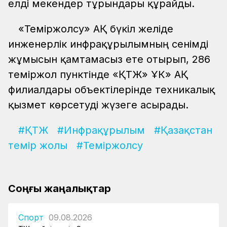
елді мекендер тұрғындары құрайды.
«Теміржолсу» АҚ бүкіл желіде
инженерлік инфрақұрылымның сенімді
жұмысын қамтамасыз ете отырып, 286
теміржол пунктінде «ҚТЖ» ҰК» АҚ
филиалдары объектілерінде техникалық
қызмет көрсетуді жүзеге асырады.
#ҚТЖ
#Инфрақұрылым
#Қазақстан
темір жолы
#Теміржолсу
Соңғы жаңалықтар
Спорт
09.08.2026