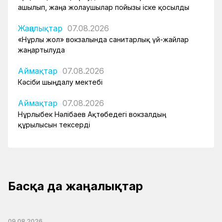
ашылып, жаңа жолаушылар пойызы іске қосылды
Жаңалықтар
07.08.2026
«Нұрлы жол» вокзалында санитарлық үй-жайлар
жаңартылуда
Аймақтар
07.08.2026
Кәсіби шыңдалу мектебі
Аймақтар
07.08.2026
Нұрлыбек Нәлібаев Ақтөбедегі вокзалдың
құрылысын тексерді
Басқа да жаңалықтар
09.08.2026