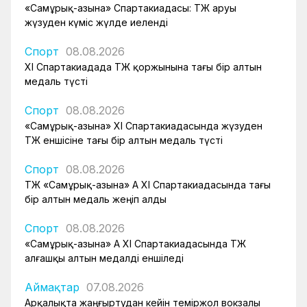
«Самұрық-Қазына» Спартакиадасы: ҚТЖ аруы
жүзуден күміс жүлде иеленді
Спорт
08.08.2026
XI Спартакиадада ҚТЖ қоржынына тағы бір алтын
медаль түсті
Спорт
08.08.2026
«Самұрық-Қазына» XI Спартакиадасында жүзуден
ҚТЖ еншісіне тағы бір алтын медаль түсті
Спорт
08.08.2026
ҚТЖ «Самұрық-Қазына» АҚ XI Спартакиадасында тағы
бір алтын медаль жеңіп алды
Спорт
08.08.2026
«Самұрық-Қазына» АҚ XI Спартакиадасында ҚТЖ
алғашқы алтын медалді еншіледі
Аймақтар
07.08.2026
Арқалықта жаңғыртудан кейін теміржол вокзалы