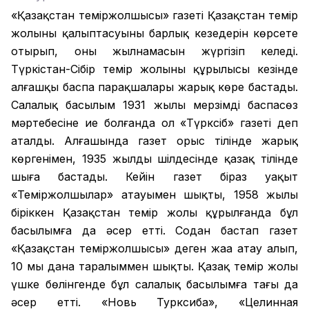
«Қазақстан теміржолшысы» газеті Қазақстан темір
жолының қалыптасуының барлық кезеңдерін көрсете
отырып, оның жылнамасын жүргізіп келеді.
Түркістан-Сібір темір жолының құрылысы кезінде
алғашқы баспа парақшалары жарық көре бастады.
Салалық басылым 1931 жылы мерзімді баспасөз
мәртебесіне ие болғанда ол «Түрксіб» газеті деп
аталды. Алғашында газет орыс тілінде жарық
көргенімен, 1935 жылдың шілдесінде қазақ тілінде
шыға бастады. Кейін газет біраз уақыт
«Теміржолшылар» атауымен шықты, 1958 жылы
біріккен Қазақстан темір жолы құрылғанда бұл
басылымға да әсер етті. Содан бастап газет
«Қазақстан теміржолшысы» деген жаңа атау алып,
10 мың дана таралыммен шықты. Қазақ темір жолы
үшке бөлінгенде бұл салалық басылымға тағы да
әсер етті. «Новь Турксиба», «Целинная