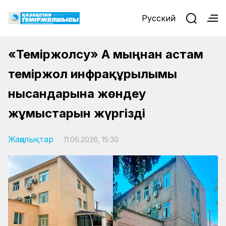
Русский
«Теміржолсу» АҚ мыңнан астам
теміржол инфрақұрылымы
нысандарына жөндеу
жұмыстарын жүргізді
Жаңалықтар
11.06.2026, 15:30