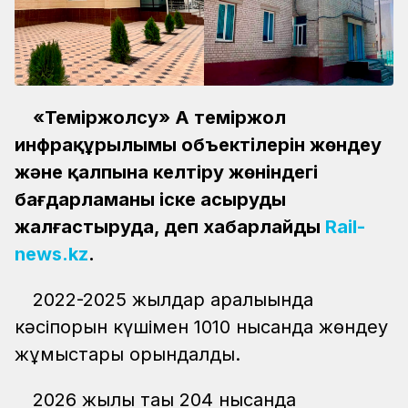
«Теміржолсу» АҚ теміржол
инфрақұрылымы объектілерін жөндеу
және қалпына келтіру жөніндегі
бағдарламаны іске асыруды
жалғастыруда, деп хабарлайды
Rail-
news.kz
.
2022-2025 жылдар аралығында
кәсіпорын күшімен 1010 нысанда жөндеу
жұмыстары орындалды.
2026 жылы тағы 204 нысанда