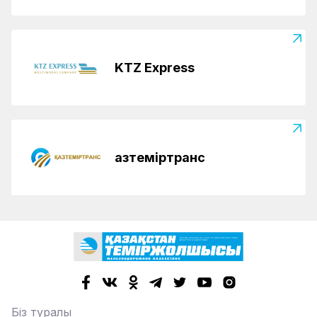
KTZ Express
Қазтеміртранс
Біз туралы