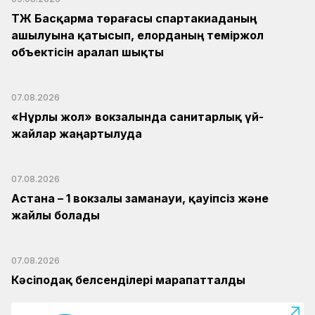
ҚТЖ Басқарма төрағасы спартакиаданың
ашылуына қатысып, елорданың теміржол
объектісін аралап шықты
07.08.2026
«Нұрлы жол» вокзалында санитарлық үй-
жайлар жаңартылуда
07.08.2026
Астана – 1 вокзалы заманауи, қауіпсіз және
жайлы болады
07.08.2026
Кәсіподақ белсенділері марапатталды