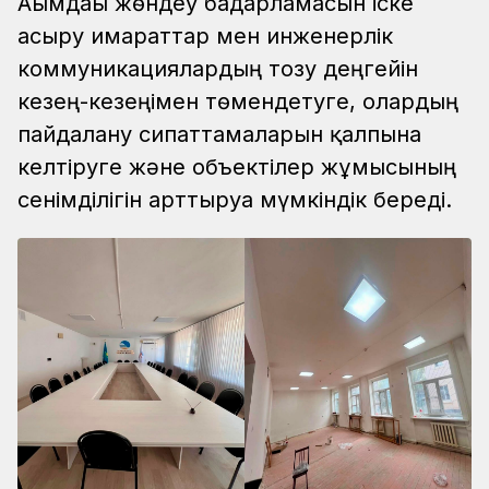
Ағымдағы жөндеу бағдарламасын іске
асыру ғимараттар мен инженерлік
коммуникациялардың тозу деңгейін
кезең-кезеңімен төмендетуге, олардың
пайдалану сипаттамаларын қалпына
келтіруге және объектілер жұмысының
сенімділігін арттыруға мүмкіндік береді.