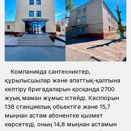
Компанияда сантехниктер,
құрылысшылар және апаттық-қалпына
келтіру бригадаларын қосқанда 2700
жуық маман жұмыс істейді. Кәсіпорын
138 станциялық объектіге және 15,7
мыңнан астам абонентке қызмет
көрсетеді, оның 14,8 мыңнан астамын