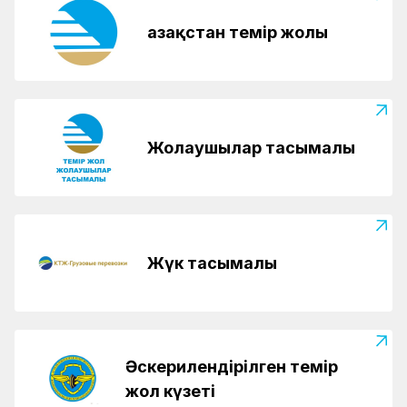
Қазақстан темір жолы
Жолаушылар тасымалы
Жүк тасымалы
Әскерилендірілген темір
жол күзеті