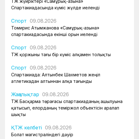
ҚТЖ жүйріктері «Самұрық-Қазына»
Спартакиадасында күміс жүлде иеленді
Спорт
09.08.2026
Томирис Атымжанова «Самұрық-Қазына»
спартакиадасында екінші орын иеленді
Спорт
09.08.2026
ҚТЖ қоржыны тағы бір күміс алқамен толықты
Спорт
09.08.2026
Спартакиада: Алтынбек Шахметов жеңіл
атлетикадан алтыннан алқа тағынды
Жаңалықтар
09.08.2026
ҚТЖ Басқарма төрағасы спартакиаданың ашылуына
қатысып, елорданың теміржол объектісін аралап
шықты
ҚТЖ келбеті
09.08.2026
Болат магистраліндегі дәуір