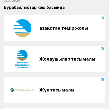
31.07.2026
Бурабайлықтар көш басында
Қазақстан темір жолы
Жолаушылар тасымалы
Жүк тасымалы