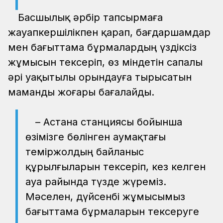
Басшылық әрбір тапсырмаға
жауапкершілікпен қарап, бағдаршамдар
мен бағыттама бұрмалардың үздіксіз
жұмысын тексеріп, өз міндетін сапалы
әрі уақытылы орындауға тырысатын
маманды жоғары бағалайды.
– Астана станциясы бойынша
өзімізге бөлінген аумақтағы
теміржолдың байланыс
құрылғыларын тексеріп, кез келген
ауа райында түзде жүреміз.
Мәселен, дүйсенбі жұмысымыз
бағыттама бұрмаларын тексеруге