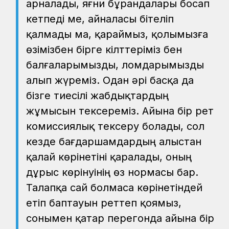
арналады, яғни бұрандалары босап
кетпеді ме, айналасы бітеліп
қалмады ма, қараймыз, қолымызға
өзімізбен бірге кілттеріміз бен
балғаларымызды, ломдарымызды
алып жүреміз. Одан әрі басқа да
бізге тиесілі жабдықтардың
жұмысын тексереміз. Айына бір рет
комиссиялық тексеру болады, сол
кезде бағдаршамдардың алыстан
қалай көрінетіні қаралады, оның
дұрыс көрінуінің өз нормасы бар.
Талапқа сай болмаса көрінетіндей
етіп баптауын реттеп қоямыз,
сонымен қатар перегонда айына бір