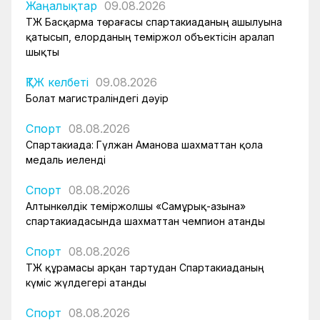
Жаңалықтар
09.08.2026
ҚТЖ Басқарма төрағасы спартакиаданың ашылуына
қатысып, елорданың теміржол объектісін аралап
шықты
ҚТЖ келбеті
09.08.2026
Болат магистраліндегі дәуір
Спорт
08.08.2026
Спартакиада: Гүлжан Аманова шахматтан қола
медаль иеленді
Спорт
08.08.2026
Алтынкөлдік теміржолшы «Самұрық-Қазына»
спартакиадасында шахматтан чемпион атанды
Спорт
08.08.2026
ҚТЖ құрамасы арқан тартудан Спартакиаданың
күміс жүлдегері атанды
Спорт
08.08.2026