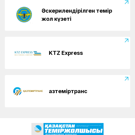
Әскерилендірілген темір
жол күзеті
KTZ Express
Қазтеміртранс