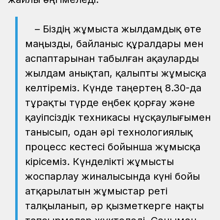
– Біздің жұмыста жылдамдық өте
маңызды, байланыс құралдары мен
аспаптарынан табылған ақауларды
жылдам анықтап, қалыпты жұмысқа
келтіреміз. Күнде таңертең 8.30-да
тұрақты түрде еңбек қорғау және
қауіпсіздік техникасы нұсқаулығымен
танысып, одан әрі технологиялық
процесс кестесі бойынша жұмысқа
кірісеміз. Күнделікті жұмысты
жоспарлау жиналысында күні бойы
атқарылатын жұмыстар реті
талқыланып, әр қызметкерге нақты