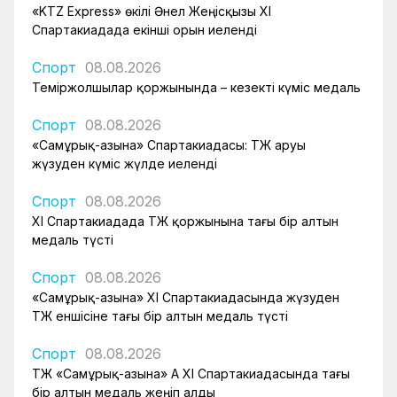
«KTZ Express» өкілі Әнел Жеңісқызы XI
Спартакиадада екінші орын иеленді
Спорт
08.08.2026
Теміржолшылар қоржынында – кезекті күміс медаль
Спорт
08.08.2026
«Самұрық-Қазына» Спартакиадасы: ҚТЖ аруы
жүзуден күміс жүлде иеленді
Спорт
08.08.2026
XI Спартакиадада ҚТЖ қоржынына тағы бір алтын
медаль түсті
Спорт
08.08.2026
«Самұрық-Қазына» XI Спартакиадасында жүзуден
ҚТЖ еншісіне тағы бір алтын медаль түсті
Спорт
08.08.2026
ҚТЖ «Самұрық-Қазына» АҚ XI Спартакиадасында тағы
бір алтын медаль жеңіп алды