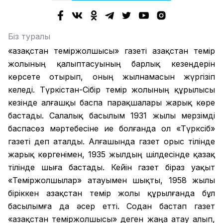
Біз туралы
«Қазақстан теміржолшысы» газеті Қазақстан темір
жолының қалыптасуының барлық кезеңдерін
көрсете отырып, оның жылнамасын жүргізіп
келеді. Түркістан-Сібір темір жолының құрылысы
кезінде алғашқы баспа парақшалары жарық көре
бастады. Салалық басылым 1931 жылы мерзімді
баспасөз мәртебесіне ие болғанда ол «Түрксіб»
газеті деп аталды. Алғашында газет орыс тілінде
жарық көргенімен, 1935 жылдың шілдесінде қазақ
тілінде шыға бастады. Кейін газет біраз уақыт
«Теміржолшылар» атауымен шықты, 1958 жылы
біріккен Қазақстан темір жолы құрылғанда бұл
басылымға да әсер етті. Содан бастап газет
«Қазақстан теміржолшысы» деген жаңа атау алып,