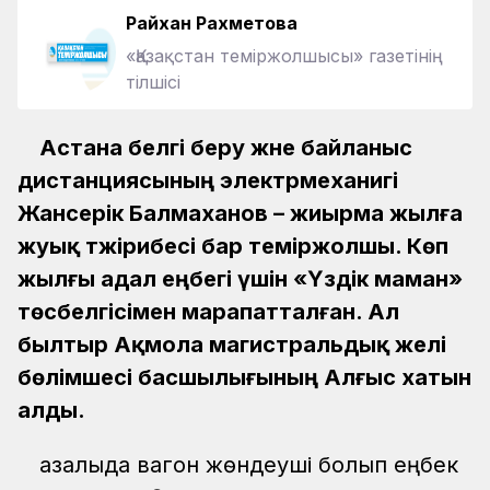
Райхан Рахметова
«Қазақстан теміржолшысы» газетінің
тілшісі
Астана белгі беру және байланыс
дистанциясының электрмеханигі
Жансерік Балмаханов – жиырма жылға
жуық тәжірибесі бар теміржолшы. Көп
жылғы адал еңбегі үшін «Үздік маман»
төсбелгісімен марапатталған. Ал
былтыр Ақмола магистральдық желі
бөлімшесі басшылығының Алғыс хатын
алды.
Қазалыда вагон жөндеуші болып еңбек