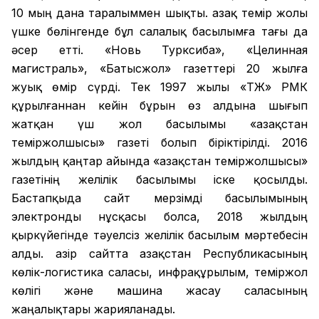
10 мың дана таралыммен шықты. Қазақ темір жолы
үшке бөлінгенде бұл салалық басылымға тағы да
әсер етті. «Новь Турксиба», «Целинная
магистраль», «Батысжол» газеттері 20 жылға
жуық өмір сүрді. Тек 1997 жылы «ҚТЖ» РМК
құрылғаннан кейін бұрын өз алдына шығып
жатқан үш жол басылымы «Қазақстан
теміржолшысы» газеті болып біріктірілді. 2016
жылдың қаңтар айында «Қазақстан теміржолшысы»
газетінің желілік басылымы іске қосылды.
Бастапқыда сайт мерзімді басылымының
электронды нұсқасы болса, 2018 жылдың
қыркүйегінде тәуелсіз желілік басылым мәртебесін
алды. Қазір сайтта Қазақстан Республикасының
көлік-логистика саласы, инфрақұрылым, теміржол
көлігі және машина жасау саласының
жаңалықтары жарияланады.