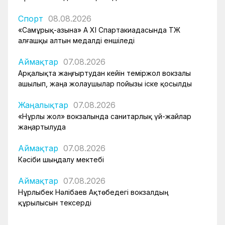
Спорт
08.08.2026
«Самұрық-Қазына» АҚ XI Спартакиадасында ҚТЖ
алғашқы алтын медалді еншіледі
Аймақтар
07.08.2026
Арқалықта жаңғыртудан кейін теміржол вокзалы
ашылып, жаңа жолаушылар пойызы іске қосылды
Жаңалықтар
07.08.2026
«Нұрлы жол» вокзалында санитарлық үй-жайлар
жаңартылуда
Аймақтар
07.08.2026
Кәсіби шыңдалу мектебі
Аймақтар
07.08.2026
Нұрлыбек Нәлібаев Ақтөбедегі вокзалдың
құрылысын тексерді