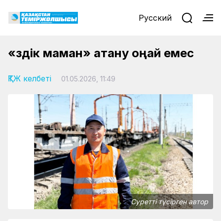
Русский
«Үздік маман» атану оңай емес
ҚТЖ келбеті
01.05.2026, 11:49
Суретті түсірген автор