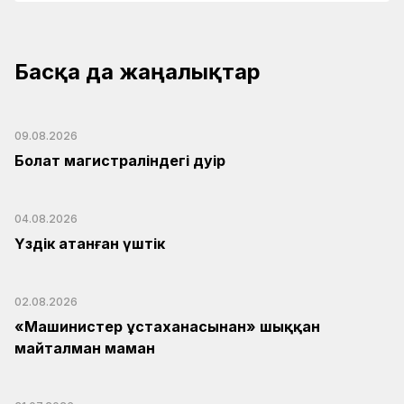
Басқа да жаңалықтар
09.08.2026
Болат магистраліндегі дәуір
04.08.2026
Үздік атанған үштік
02.08.2026
«Машинистер ұстаханасынан» шыққан
майталман маман