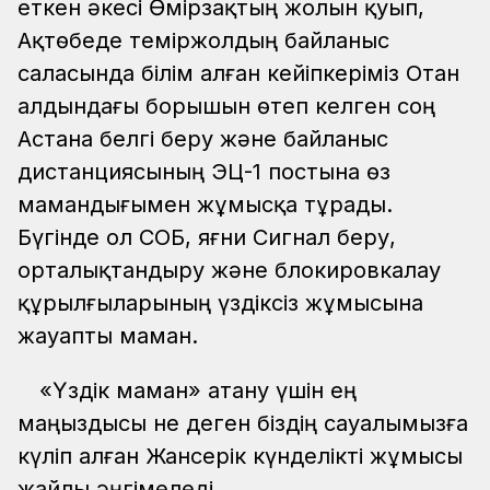
еткен әкесі Өмірзақтың жолын қуып,
Ақтөбеде теміржолдың байланыс
саласында білім алған кейіпкеріміз Отан
алдындағы борышын өтеп келген соң
Астана белгі беру және байланыс
дистанциясының ЭЦ-1 постына өз
мамандығымен жұмысқа тұрады.
Бүгінде ол СОБ, яғни Сигнал беру,
орталықтандыру және блокировкалау
құрылғыларының үздіксіз жұмысына
жауапты маман.
«Үздік маман» атану үшін ең
маңыздысы не деген біздің сауалымызға
күліп алған Жансерік күнделікті жұмысы
жайлы әңгімеледі.