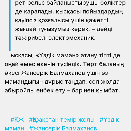
рет рельс байланыстырушы бөліктер
де қаралады, қысқасы пойыздардың
қауіпсіз қозғалысы үшін қажетті
жағдай туғызумыз керек, – дейді
тәжірибелі электрмеханик.
Қысқасы, «Үздік маман» атану тіпті де
оңай емес екенін түсіндік. Төрт баланың
әкесі Жансерік Балмаханов үшін өз
мамандығын дұрыс таңдап, сол жолда
абыройлы еңбек ету – бәрінен қымбат.
#ҚТЖ
#Қазақстан темір жолы
#Үздік
маман
#Жансерік Балмаханов