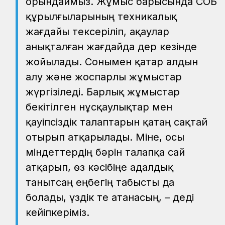
орындаймыз. Жұмыс барысында СОБ
құрылғыларының техникалық
жағдайы тексеріліп, ақаулар
анықталған жағдайда дер кезінде
жойылады. Сонымен қатар алдын
алу және жоспарлы жұмыстар
жүргізіледі. Барлық жұмыстар
бекітілген нұсқаулықтар мен
қауіпсіздік талаптарын қатаң сақтай
отырып атқарылады. Міне, осы
міндеттердің бәрін талапқа сай
атқарып, өз кәсібіңе адалдық
танытсаң еңбегің табысты да
болады, үздік те атанасың, – деді
кейіпкеріміз.