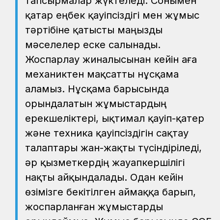
тапсырмалар жүктеледі. Сонымен
қатар еңбек қауіпсіздігі мен жұмыс
тәртібіне қатысты маңызды
мәселелер еске салынады.
Жоспарлау жиналысынан кейін аға
механиктен мақсатты нұсқама
аламыз. Нұсқама барысында
орындалатын жұмыстардың
ерекшеліктері, ықтимал қауіп-қатер
және техника қауіпсіздігін сақтау
талаптары жан-жақты түсіндіріледі,
әр қызметкердің жауапкершілігі
нақты айқындалады. Одан кейін
өзімізге бекітілген аймаққа барып,
жоспарланған жұмыстарды