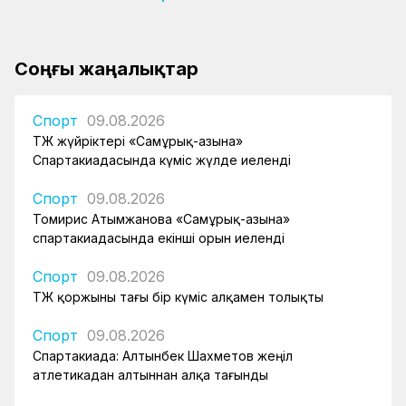
Соңғы жаңалықтар
Спорт
09.08.2026
ҚТЖ жүйріктері «Самұрық-Қазына»
Спартакиадасында күміс жүлде иеленді
Спорт
09.08.2026
Томирис Атымжанова «Самұрық-Қазына»
спартакиадасында екінші орын иеленді
Спорт
09.08.2026
ҚТЖ қоржыны тағы бір күміс алқамен толықты
Спорт
09.08.2026
Спартакиада: Алтынбек Шахметов жеңіл
атлетикадан алтыннан алқа тағынды