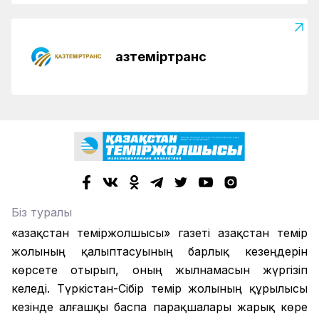
Қазтеміртранс
Біз туралы
«Қазақстан теміржолшысы» газеті Қазақстан темір
жолының қалыптасуының барлық кезеңдерін
көрсете отырып, оның жылнамасын жүргізіп
келеді. Түркістан-Сібір темір жолының құрылысы
кезінде алғашқы баспа парақшалары жарық көре