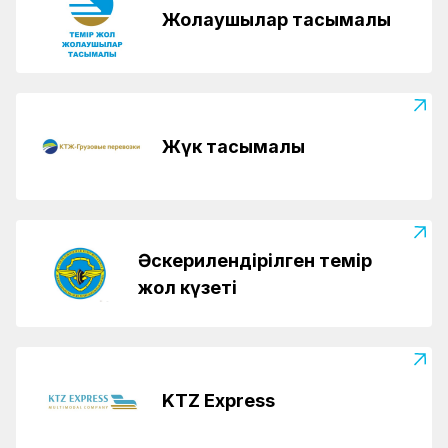
Жолаушылар тасымалы
Жүк тасымалы
Әскерилендірілген темір
жол күзеті
KTZ Express