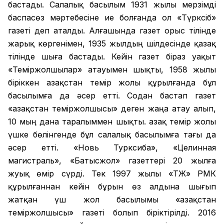
бастады. Салалық басылым 1931 жылы мерзімді
баспасөз мәртебесіне ие болғанда ол «Түрксіб»
газеті деп аталды. Алғашында газет орыс тілінде
жарық көргенімен, 1935 жылдың шілдесінде қазақ
тілінде шыға бастады. Кейін газет біраз уақыт
«Теміржолшылар» атауымен шықты, 1958 жылы
біріккен Қазақстан темір жолы құрылғанда бұл
басылымға да әсер етті. Содан бастап газет
«Қазақстан теміржолшысы» деген жаңа атау алып,
10 мың дана таралыммен шықты. Қазақ темір жолы
үшке бөлінгенде бұл салалық басылымға тағы да
әсер етті. «Новь Турксиба», «Целинная
магистраль», «Батысжол» газеттері 20 жылға
жуық өмір сүрді. Тек 1997 жылы «ҚТЖ» РМК
құрылғаннан кейін бұрын өз алдына шығып
жатқан үш жол басылымы «Қазақстан
теміржолшысы» газеті болып біріктірілді. 2016