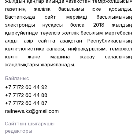
жылдың қаңтар айында «Қазақстан теміржолшысы»
газетінің желілік басылымы іске қосылды.
Бастапқыда сайт мерзімді басылымының
электронды нұсқасы болса, 2018 жылдың
қыркүйегінде тәуелсіз желілік басылым мәртебесін
алды. Қазір сайтта Қазақстан Республикасының
көлік-логистика саласы, инфрақұрылым, теміржол
көлігі және машина жасау саласының
жаңалықтары жарияланады.
Байланыс
+7 7172 60 44 92
+7 7172 60 44 88
+7 7172 60 44 87
railnews.kz@gmail.com
Сайттың шығарушы
редакторы