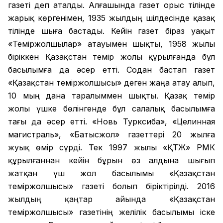
газеті деп аталды. Алғашында газет орыс тілінде
жарық көргенімен, 1935 жылдың шілдесінде қазақ
тілінде шыға бастады. Кейін газет біраз уақыт
«Теміржолшылар» атауымен шықты, 1958 жылы
біріккен Қазақстан темір жолы құрылғанда бұл
басылымға да әсер етті. Содан бастап газет
«Қазақстан теміржолшысы» деген жаңа атау алып,
10 мың дана таралыммен шықты. Қазақ темір
жолы үшке бөлінгенде бұл салалық басылымға
тағы да әсер етті. «Новь Турксиба», «Целинная
магистраль», «Батысжол» газеттері 20 жылға
жуық өмір сүрді. Тек 1997 жылы «ҚТЖ» РМК
құрылғаннан кейін бұрын өз алдына шығып
жатқан үш жол басылымы «Қазақстан
теміржолшысы» газеті болып біріктірілді. 2016
жылдың қаңтар айында «Қазақстан
теміржолшысы» газетінің желілік басылымы іске