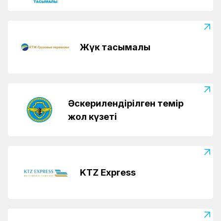
Жүк тасымалы
Әскерилендірілген темір
жол күзеті
KTZ Express