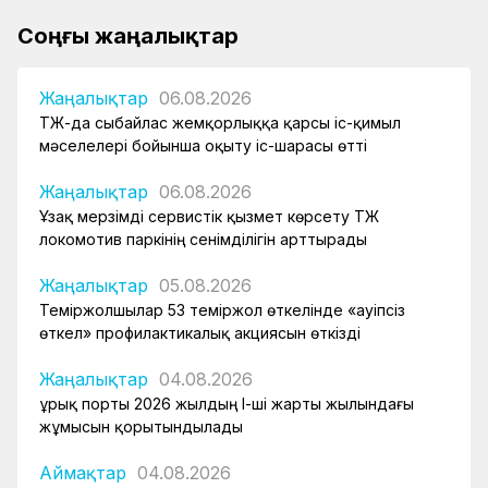
Соңғы жаңалықтар
Жаңалықтар
06.08.2026
ҚТЖ-да сыбайлас жемқорлыққа қарсы іс-қимыл
мәселелері бойынша оқыту іс-шарасы өтті
Жаңалықтар
06.08.2026
Ұзақ мерзімді сервистік қызмет көрсету ҚТЖ
локомотив паркінің сенімділігін арттырады
Жаңалықтар
05.08.2026
Теміржолшылар 53 теміржол өткелінде «Қауіпсіз
өткел» профилактикалық акциясын өткізді
Жаңалықтар
04.08.2026
Құрық порты 2026 жылдың І-ші жарты жылындағы
жұмысын қорытындылады
Аймақтар
04.08.2026