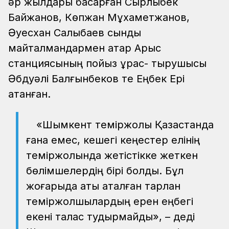
әр жылдары басқарған Сырлыбек
Байжанов, Көпжан Мұхаметжанов,
Әуесхан Салықбаев сынды
майталмандармен қатар Арыс
станциясының пойыз құрас- тырушысы
Әбдуәлі Балғынбеков те Еңбек Ері
атанған.
«Шымкент теміржолы Қазақстанда
ғана емес, кешегі кеңестер елінің
теміржолында жетістікке жеткен
бөлімшелердің бірі болды. Бұл
жоғарыда аты аталған тарлан
теміржолшылардың ерен еңбегі
екені талас тудырмайды», – деді