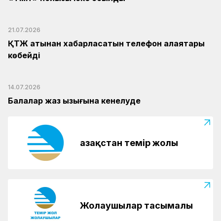
21.07.2026
ҚТЖ атынан хабарласатын телефон алаяқтары
көбейді
14.07.2026
Балалар жаз қызығына кенелуде
Қазақстан темір жолы
Жолаушылар тасымалы