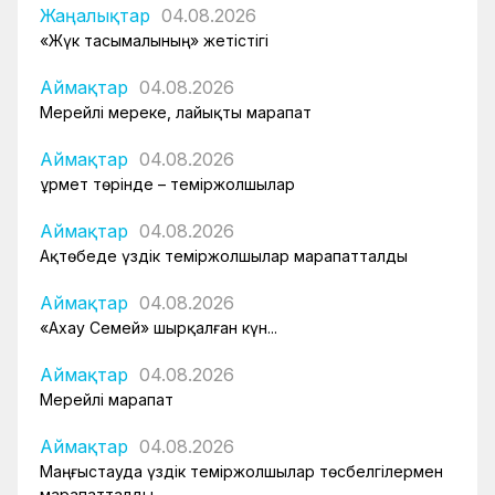
Жаңалықтар
04.08.2026
«Жүк тасымалының» жетістігі
Аймақтар
04.08.2026
Мерейлі мереке, лайықты марапат
Аймақтар
04.08.2026
Құрмет төрінде – теміржолшылар
Аймақтар
04.08.2026
Ақтөбеде үздік теміржолшылар марапатталды
Аймақтар
04.08.2026
«Ахау Семей» шырқалған күн...
Аймақтар
04.08.2026
Мерейлі марапат
Аймақтар
04.08.2026
Маңғыстауда үздік теміржолшылар төсбелгілермен
марапатталды