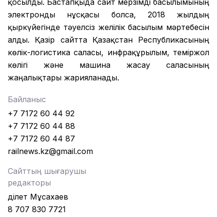
қосылды. Бастапқыда сайт мерзімді басылымының
электронды нұсқасы болса, 2018 жылдың
қыркүйегінде тәуелсіз желілік басылым мәртебесін
алды. Қазір сайтта Қазақстан Республикасының
көлік-логистика саласы, инфрақұрылым, теміржол
көлігі және машина жасау саласының
жаңалықтары жарияланады.
Байланыс
+7 7172 60 44 92
+7 7172 60 44 88
+7 7172 60 44 87
railnews.kz@gmail.com
Сайттың шығарушы
редакторы
Әділет Мұсахаев
8 707 830 7721