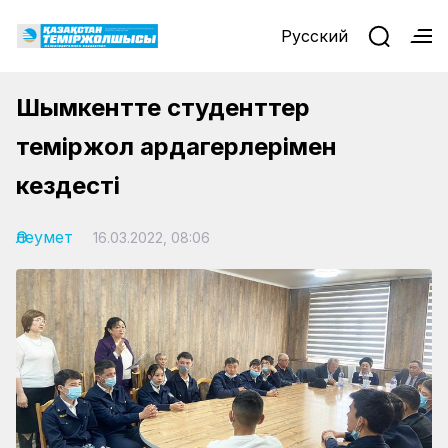
Русский
Шымкентте студенттер
теміржол ардагерлерімен
кездесті
Әлеумет
16.03.2022, 08:06