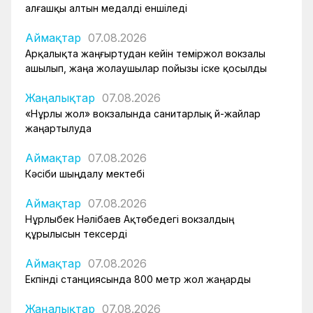
алғашқы алтын медалді еншіледі
Аймақтар
07.08.2026
Арқалықта жаңғыртудан кейін теміржол вокзалы
ашылып, жаңа жолаушылар пойызы іске қосылды
Жаңалықтар
07.08.2026
«Нұрлы жол» вокзалында санитарлық үй-жайлар
жаңартылуда
Аймақтар
07.08.2026
Кәсіби шыңдалу мектебі
Аймақтар
07.08.2026
Нұрлыбек Нәлібаев Ақтөбедегі вокзалдың
құрылысын тексерді
Аймақтар
07.08.2026
Екпінді станциясында 800 метр жол жаңарды
Жаңалықтар
07.08.2026