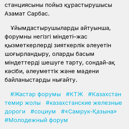
станциясының пойыз құрастырушысы
Азамат Сарбас.
Ұйымдастырушылардың айтуынша,
форумның негізгі міндеті–жас
қызметкерлердің зияткерлік әлеуетін
шоғырландыру, оларды басым
міндеттерді шешуге тарту, сондай-ақ
кәсіби, әлеуметтік және мәдени
байланыстарды нығайту.
#Жастар форумы
#КТЖ
#Казахстан
темир жолы
#казахстанские железные
дороги
#социум
#«Самрук-Қазына»
#Молодежный форум