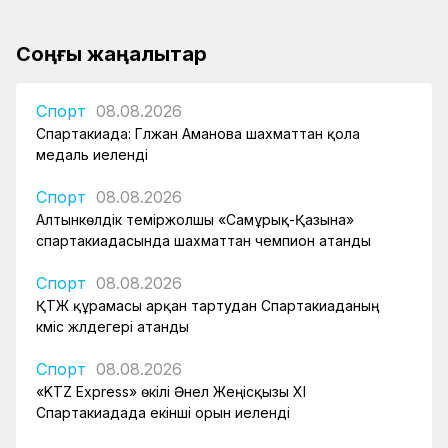
Соңғы жаңалықтар
Спорт
08.08.2026
Спартакиада: Гүлжан Аманова шахматтан қола
медаль иеленді
Спорт
08.08.2026
Алтынкөлдік теміржолшы «Самұрық-Қазына»
спартакиадасында шахматтан чемпион атанды
Спорт
08.08.2026
ҚТЖ құрамасы арқан тартудан Спартакиаданың
күміс жүлдегері атанды
Спорт
08.08.2026
«KTZ Express» өкілі Әнел Жеңісқызы XI
Спартакиадада екінші орын иеленді