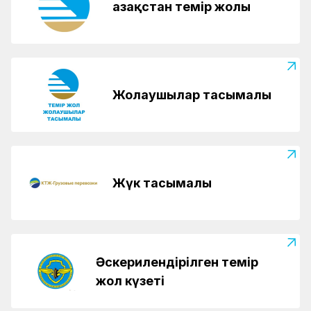
Қазақстан темір жолы
Жолаушылар тасымалы
Жүк тасымалы
Әскерилендірілген темір
жол күзеті