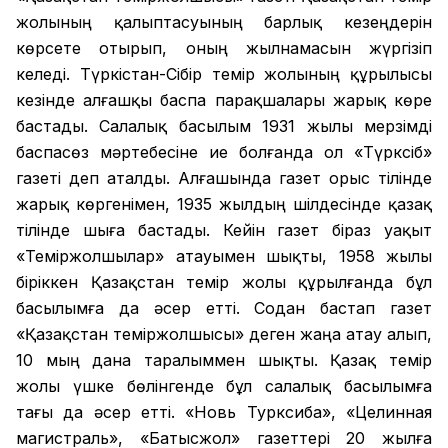
жолының қалыптасуының барлық кезеңдерін
көрсете отырып, оның жылнамасын жүргізіп
келеді. Түркістан-Сібір темір жолының құрылысы
кезінде алғашқы баспа парақшалары жарық көре
бастады. Салалық басылым 1931 жылы мерзімді
баспасөз мәртебесіне ие болғанда ол «Түрксіб»
газеті деп аталды. Алғашында газет орыс тілінде
жарық көргенімен, 1935 жылдың шілдесінде қазақ
тілінде шыға бастады. Кейін газет біраз уақыт
«Теміржолшылар» атауымен шықты, 1958 жылы
біріккен Қазақстан темір жолы құрылғанда бұл
басылымға да әсер етті. Содан бастап газет
«Қазақстан теміржолшысы» деген жаңа атау алып,
10 мың дана таралыммен шықты. Қазақ темір
жолы үшке бөлінгенде бұл салалық басылымға
тағы да әсер етті. «Новь Турксиба», «Целинная
магистраль», «Батысжол» газеттері 20 жылға