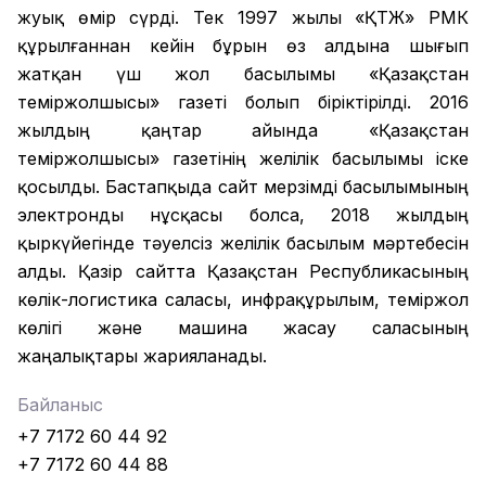
жуық өмір сүрді. Тек 1997 жылы «ҚТЖ» РМК
құрылғаннан кейін бұрын өз алдына шығып
жатқан үш жол басылымы «Қазақстан
теміржолшысы» газеті болып біріктірілді. 2016
жылдың қаңтар айында «Қазақстан
теміржолшысы» газетінің желілік басылымы іске
қосылды. Бастапқыда сайт мерзімді басылымының
электронды нұсқасы болса, 2018 жылдың
қыркүйегінде тәуелсіз желілік басылым мәртебесін
алды. Қазір сайтта Қазақстан Республикасының
көлік-логистика саласы, инфрақұрылым, теміржол
көлігі және машина жасау саласының
жаңалықтары жарияланады.
Байланыс
+7 7172 60 44 92
+7 7172 60 44 88