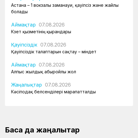
Астана – 1 вокзалы заманауи, қауіпсіз және жайлы
болады
Аймақтар
07.08.2026
Күзет қызметінің қырандары
Қауіпсіздік
07.08.2026
Қауіпсіздік талаптарын сақтау – міндет
Аймақтар
07.08.2026
Алпыс жылдық абыройлы жол
Жаңалықтар
07.08.2026
Кәсіподақ белсенділері марапатталды
Басқа да жаңалықтар