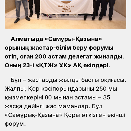
Алматыда «Самұрық-Қазына»
қорының жастар-білім беру форумы
өтіп, оған 200 астам делегат жиналды.
Оның 23-і «ҚТЖ» ҰК» АҚ өкілдері.
Бұл – жастардың жылдың басты оқиғасы.
Жалпы, Қор кәсіпорындарының 250 мың
қызметкерінің 80 мыңнан астамы – 35
жасқа дейінгі жас мамандар. Бұл
«Самұрық-Қазына» Қоры өткізген екінші
форум.