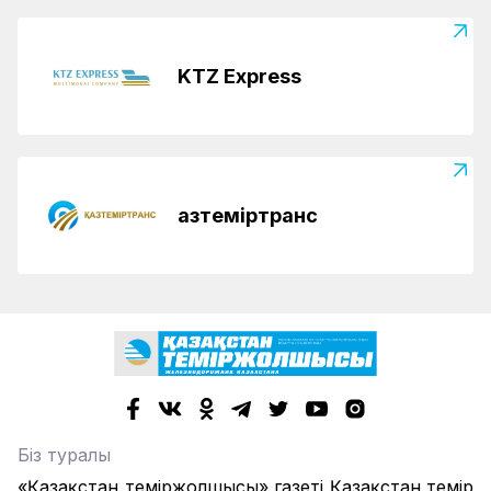
KTZ Express
Қазтеміртранс
Біз туралы
«Қазақстан теміржолшысы» газеті Қазақстан темір