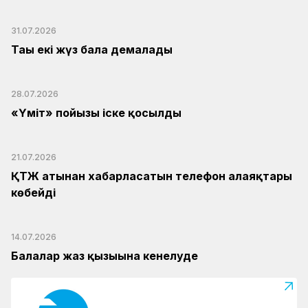
31.07.2026
Тағы екі жүз бала демалады
28.07.2026
«Үміт» пойызы іске қосылды
21.07.2026
ҚТЖ атынан хабарласатын телефон алаяқтары
көбейді
14.07.2026
Балалар жаз қызығына кенелуде