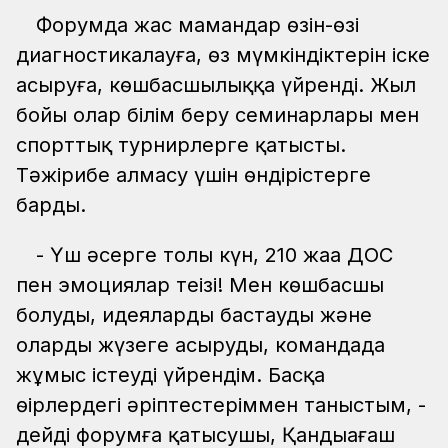
Форумда жас мамандар өзін-өзі
диагностикалауға, өз мүмкіндіктерін іске
асыруға, көшбасшылыққа үйренді. Жыл
бойы олар білім беру семинарлары мен
спорттық турнирлерге қатысты.
Тәжірибе алмасу үшін өндірістерге
барды.
- Үш әсерге толы күн, 210 жаңа ДОС
пен эмоциялар теңізі! Мен көшбасшы
болуды, идеяларды бастауды және
оларды жүзеге асыруды, командада
жұмыс істеуді үйрендім. Басқа
өңірлердегі әріптестеріммен таныстым, -
дейді форумға қатысушы, Қандыағаш