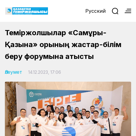
Русский
Теміржолшылар «Самұрық-
Қазына» қорының жастар-білім
беру форумына қатысты
Әлеумет
14.12.2023, 17:06