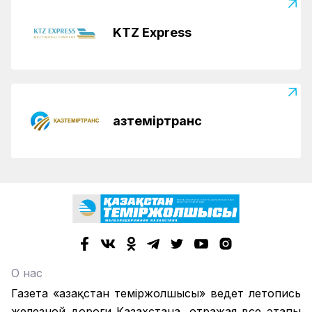
KTZ Express
Қазтеміртранс
О нас
Газета «Қазақстан теміржолшысы» ведет летопись
железной дороги Казахстана, отражая все этапы