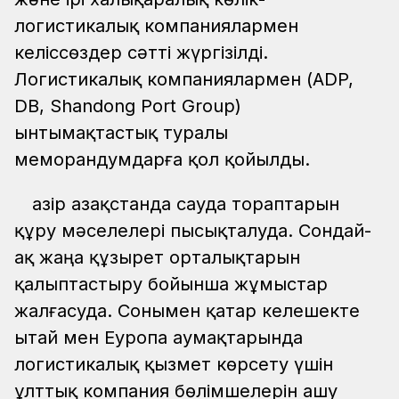
логистикалық компаниялармен
келіссөздер сәтті жүргізілді.
Логистикалық компаниялармен (ADP,
DB, Shandong Port Group)
ынтымақтастық туралы
меморандумдарға қол қойылды.
Қазір Қазақстанда сауда тораптарын
құру мәселелері пысықталуда. Сондай-
ақ жаңа құзырет орталықтарын
қалыптастыру бойынша жұмыстар
жалғасуда. Сонымен қатар келешекте
Қытай мен Еуропа аумақтарында
логистикалық қызмет көрсету үшін
ұлттық компания бөлімшелерін ашу