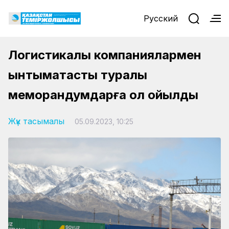
Русский
Логистикалық компаниялармен
ынтымақтастық туралы
меморандумдарға қол қойылды
Жүк тасымалы
05.09.2023, 10:25