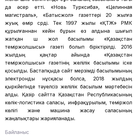
да әсер етті. «Новь Турксиба», «Целинная
магистраль», «Батысжол» газеттері 20 жылға
жуық өмір сүрді. Тек 1997 жылы «ҚТЖ» РМК
құрылғаннан кейін бұрын өз алдына шығып
жатқан үш жол басылымы «Қазақстан
теміржолшысы» газеті болып біріктірілді. 2016
жылдың қаңтар айында «Қазақстан
теміржолшысы» газетінің желілік басылымы іске
қосылды. Бастапқыда сайт мерзімді басылымының
электронды нұсқасы болса, 2018 жылдың
қыркүйегінде тәуелсіз желілік басылым мәртебесін
алды. Қазір сайтта Қазақстан Республикасының
көлік-логистика саласы, инфрақұрылым, теміржол
көлігі және машина жасау саласының
жаңалықтары жарияланады.
Байланыс