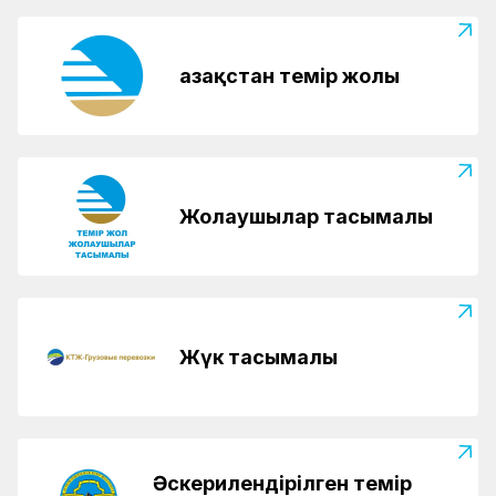
Қазақстан темір жолы
Жолаушылар тасымалы
Жүк тасымалы
Әскерилендірілген темір