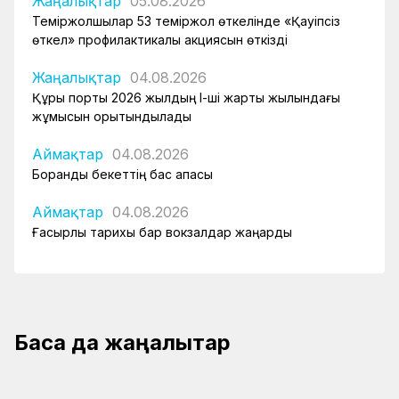
Жаңалықтар
05.08.2026
Теміржолшылар 53 теміржол өткелінде «Қауіпсіз
өткел» профилактикалық акциясын өткізді
Жаңалықтар
04.08.2026
Құрық порты 2026 жылдың І-ші жарты жылындағы
жұмысын қорытындылады
Аймақтар
04.08.2026
Боранды бекеттің бас қақпасы
Аймақтар
04.08.2026
Ғасырлық тарихы бар вокзалдар жаңарды
Басқа да жаңалықтар