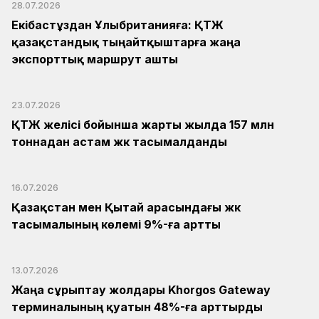
28.07.2026
Екібастұздан Ұлыбританияға: ҚТЖ
қазақстандық тыңайтқыштарға жаңа
экспорттық маршрут ашты
23.07.2026
ҚТЖ желісі бойынша жарты жылда 157 млн
тоннадан астам жүк тасымалданды
16.07.2026
Қазақстан мен Қытай арасындағы жүк
тасымалының көлемі 9%-ға артты
13.07.2026
Жаңа сұрыптау жолдары Khorgos Gateway
терминалының қуатын 48%-ға арттырды