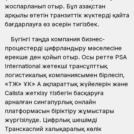
жоспарланып отыр. Бұл Қазақстан
арқылы өтетін транзиттік жүктерді қайта
бағдарлауға өз әсерін тигізбек.
Бүгінгі таңда компания бизнес-
процестерді цифрландыру мәселесіне
ерекше ден қойып отыр. Осы ретте PSA
International жетекші трансұлттық
логистикалық компаниясымен бірлесіп,
«ҚТЖ» ҰК» АҚ ақпараттық жүйелерін және
Calista жеткізу тізбегін басқаруға
арналған сингапурлық онлайн
платформасын біріктіру жұмыстары
жүргізілуде. Цифрлық шешімді
Транскаспий халықаралық көлік