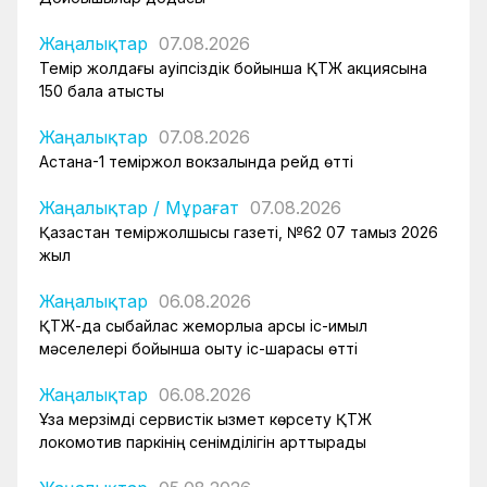
Жаңалықтар
07.08.2026
Темір жолдағы қауіпсіздік бойынша ҚТЖ акциясына
150 бала қатысты
Жаңалықтар
07.08.2026
Астана-1 теміржол вокзалында рейд өтті
Жаңалықтар
/
Мұрағат
07.08.2026
Қазақстан теміржолшысы газеті, №62 07 тамыз 2026
жыл
Жаңалықтар
06.08.2026
ҚТЖ-да сыбайлас жемқорлыққа қарсы іс-қимыл
мәселелері бойынша оқыту іс-шарасы өтті
Жаңалықтар
06.08.2026
Ұзақ мерзімді сервистік қызмет көрсету ҚТЖ
локомотив паркінің сенімділігін арттырады