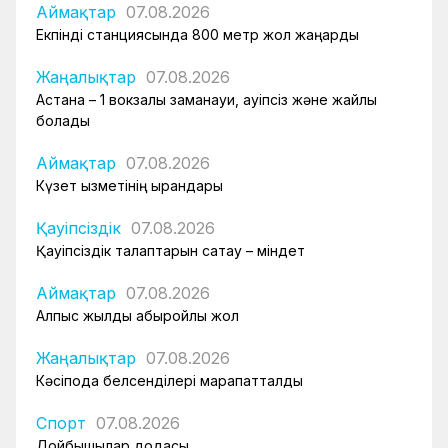
Аймақтар
07.08.2026
Екпінді станциясында 800 метр жол жаңарды
Жаңалықтар
07.08.2026
Астана – 1 вокзалы заманауи, қауіпсіз және жайлы
болады
Аймақтар
07.08.2026
Күзет қызметінің қырандары
Қауіпсіздік
07.08.2026
Қауіпсіздік талаптарын сақтау – міндет
Аймақтар
07.08.2026
Алпыс жылдық абыройлы жол
Жаңалықтар
07.08.2026
Кәсіподақ белсенділері марапатталды
Спорт
07.08.2026
Дойбышылар додасы