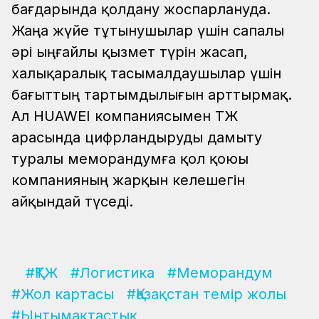
бағдарында қолдану жоспарлануда.
Жаңа жүйе тұтынушылар үшін сапалы
әрі ыңғайлы қызмет түрін жасап,
халықаралық тасымалдаушылар үшін
бағыттың тартымдылығын арттырмақ.
Ал HUAWEI компаниясымен ҚТЖ
арасында цифрландыруды дамыту
туралы меморандумға қол қоюы
компанияның жарқын келешегін
айқындай түседі.
#ҚТЖ
#Логистика
#Меморандум
#Жол картасы
#Қазақстан темір жолы
#Ынтымақтастық