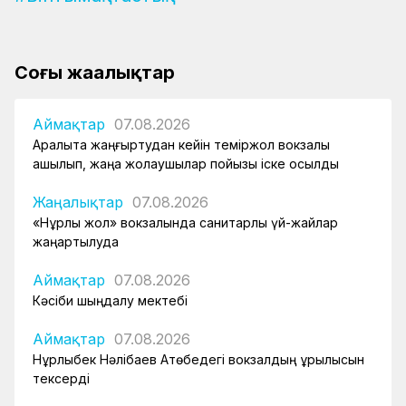
Соңғы жаңалықтар
Аймақтар
07.08.2026
Арқалықта жаңғыртудан кейін теміржол вокзалы
ашылып, жаңа жолаушылар пойызы іске қосылды
Жаңалықтар
07.08.2026
«Нұрлы жол» вокзалында санитарлық үй-жайлар
жаңартылуда
Аймақтар
07.08.2026
Кәсіби шыңдалу мектебі
Аймақтар
07.08.2026
Нұрлыбек Нәлібаев Ақтөбедегі вокзалдың құрылысын
тексерді