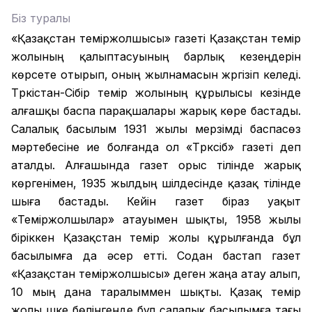
Біз туралы
«Қазақстан теміржолшысы» газеті Қазақстан темір
жолының қалыптасуының барлық кезеңдерін
көрсете отырып, оның жылнамасын жүргізіп келеді.
Түркістан-Сібір темір жолының құрылысы кезінде
алғашқы баспа парақшалары жарық көре бастады.
Салалық басылым 1931 жылы мерзімді баспасөз
мәртебесіне ие болғанда ол «Түрксіб» газеті деп
аталды. Алғашында газет орыс тілінде жарық
көргенімен, 1935 жылдың шілдесінде қазақ тілінде
шыға бастады. Кейін газет біраз уақыт
«Теміржолшылар» атауымен шықты, 1958 жылы
біріккен Қазақстан темір жолы құрылғанда бұл
басылымға да әсер етті. Содан бастап газет
«Қазақстан теміржолшысы» деген жаңа атау алып,
10 мың дана таралыммен шықты. Қазақ темір
жолы үшке бөлінгенде бұл салалық басылымға тағы