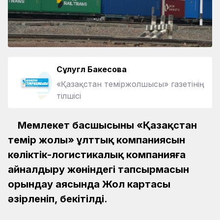
Сұлугүл Бакесова
«Қазақстан теміржолшысы» газетінің
тілшісі
Мемлекет басшысының «Қазақстан
темір жолы» ұлттық компаниясын
көліктік-логистикалық компанияға
айналдыру жөніндегі тапсырмасын
орындау аясында Жол картасы
әзірленіп, бекітілді.