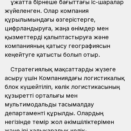
Құжатта бірнеше бағыттағы іс-шаралар
жүйеленген. Олар компания
құрылымындағы өзгерістерге,
цифрландыруға, жаңа өнімдер мен
қызметтерді қалыптастыруға және
компанияның қатысу географиясын
кеңейтуге қатысты болып отыр.
Стратегиялық мақсаттарды жүзеге
асыру үшін Компаниядағы логистикалық
блок күшейтіліп, көлік логистикасының
құзыретті орталығы мен
мультимодальды тасымалдау
департаменті құрылды. Олардың
негізінде темір жол әкімшіліктерімен
және ірі халықаралық көлік-