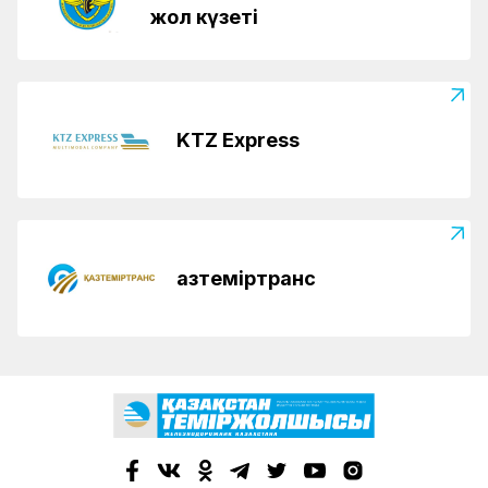
жол күзеті
KTZ Express
Қазтеміртранс