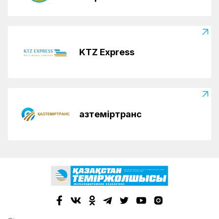
KTZ Express
Қазтеміртранс