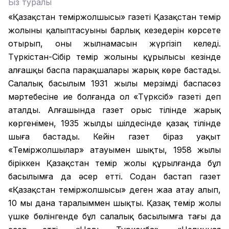
Біз туралы
«Қазақстан теміржолшысы» газеті Қазақстан темір
жолының қалыптасуының барлық кезеңдерін көрсете
отырып, оның жылнамасын жүргізіп келеді.
Түркістан-Сібір темір жолының құрылысы кезінде
алғашқы баспа парақшалары жарық көре бастады.
Салалық басылым 1931 жылы мерзімді баспасөз
мәртебесіне ие болғанда ол «Түрксіб» газеті деп
аталды. Алғашында газет орыс тілінде жарық
көргенімен, 1935 жылдың шілдесінде қазақ тілінде
шыға бастады. Кейін газет біраз уақыт
«Теміржолшылар» атауымен шықты, 1958 жылы
біріккен Қазақстан темір жолы құрылғанда бұл
басылымға да әсер етті. Содан бастап газет
«Қазақстан теміржолшысы» деген жаңа атау алып,
10 мың дана таралыммен шықты. Қазақ темір жолы
үшке бөлінгенде бұл салалық басылымға тағы да