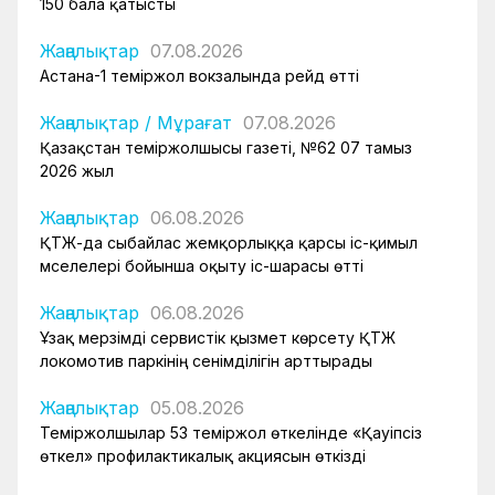
150 бала қатысты
Жаңалықтар
07.08.2026
Астана-1 теміржол вокзалында рейд өтті
Жаңалықтар
/
Мұрағат
07.08.2026
Қазақстан теміржолшысы газеті, №62 07 тамыз
2026 жыл
Жаңалықтар
06.08.2026
ҚТЖ-да сыбайлас жемқорлыққа қарсы іс-қимыл
мәселелері бойынша оқыту іс-шарасы өтті
Жаңалықтар
06.08.2026
Ұзақ мерзімді сервистік қызмет көрсету ҚТЖ
локомотив паркінің сенімділігін арттырады
Жаңалықтар
05.08.2026
Теміржолшылар 53 теміржол өткелінде «Қауіпсіз
өткел» профилактикалық акциясын өткізді