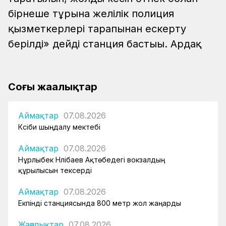
бірнеше тұрғынға желілік полиция
қызметкерлері тарапынан ескерту
берілді» дейді станция бастығы. Ардақ
Соңғы жаңалықтар
Аймақтар
07.08.2026
Кәсіби шыңдалу мектебі
Аймақтар
07.08.2026
Нұрлыбек Нәлібаев Ақтөбедегі вокзалдың
құрылысын тексерді
Аймақтар
07.08.2026
Екпінді станциясында 800 метр жол жаңарды
Жаңалықтар
07.08.2026