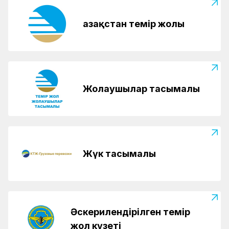
Қазақстан темір жолы
Жолаушылар тасымалы
Жүк тасымалы
Әскерилендірілген темір
жол күзеті