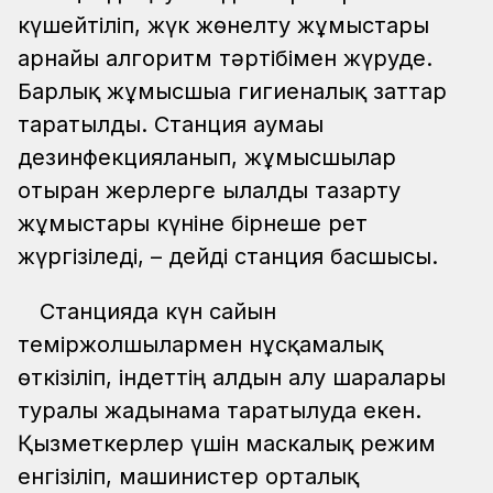
күшейтіліп, жүк жөнелту жұмыстары
арнайы алгоритм тәртібімен жүруде.
Барлық жұмысшыға гигиеналық заттар
таратылды. Станция аумағы
дезинфекцияланып, жұмысшылар
отырған жерлерге ылғалды тазарту
жұмыстары күніне бірнеше рет
жүргізіледі, – дейді станция басшысы.
Станцияда күн сайын
теміржолшылармен нұсқамалық
өткізіліп, індеттің алдын алу шаралары
туралы жадынама таратылуда екен.
Қызметкерлер үшін маскалық режим
енгізіліп, машинистер орталық