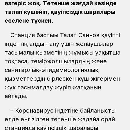
өзгеріс жоқ. Төтенше жағдай кезінде
талап күшейіп, қауіпсіздік шаралары
еселене түскен.
Станция бастығы Талғат Сағинов қауіпті
індеттің алдын алу үшін жолаушылар
тасымалы қызметінің жұмысы уақытша
тоқтаса, теміржолшылардың және
санитарлық-эпидемиологиялық
қызметтердің бірлескен күш-жігерімен
жүк тасымалдау жүріп жатқанын
айтады.
– Коронавирус індетіне байланысты
елде енгізілген төтенше жағдайға орай
станцияда қауіпсіздік шаралары