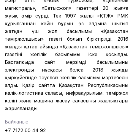
әсер етті. «Новь Турксиба», «Целинная
магистраль», «Батысжол» газеттері 20 жылға
жуық өмір сүрді. Тек 1997 жылы «ҚТЖ» РМК
құрылғаннан кейін бұрын өз алдына шығып
жатқан үш жол басылымы «Қазақстан
теміржолшысы» газеті болып біріктірілді. 2016
жылдың қаңтар айында «Қазақстан теміржолшысы»
газетінің желілік басылымы іске қосылды.
Бастапқыда сайт мерзімді басылымының
электронды нұсқасы болса, 2018 жылдың
қыркүйегінде тәуелсіз желілік басылым мәртебесін
алды. Қазір сайтта Қазақстан Республикасының
көлік-логистика саласы, инфрақұрылым, теміржол
көлігі және машина жасау саласының жаңалықтары
жарияланады.
Байланыс
+7 7172 60 44 92