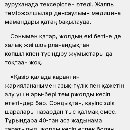
ауруханада тексерістен өтеді. Жалпы
теміржолшылар денсаулығын медицина
мамандары қатаң бақылауда.
Сонымен қатар, жолдың екі бетіне де
халық жиі шоғырланғандықтан
көпшілікпен түсіндіру жұмыстары да
тоқтаған жоқ.
«Қазір қалада карантин
жарияланғанымен азық-түлік пен қажетін
алу үшін ары-бері теміржолды кесіп
өтетіндер бар. Сондықтан, қауіпсіздік
шаралары назардан тыс қалмақ емес.
Тұрғындарға 40-тан аса жадынама
таратылып, жолды кесіп өтпек болған