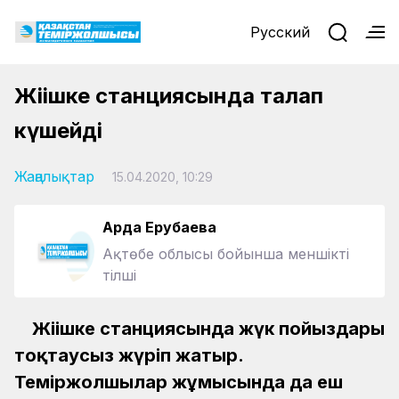
Русский
Жіңішке станциясында талап
күшейді
Жаңалықтар
15.04.2020, 10:29
Ардақ Ерубаева
Ақтөбе облысы бойынша меншікті
тілші
Жіңішке станциясында жүк пойыздары
тоқтаусыз жүріп жатыр.
Теміржолшылар жұмысында да еш