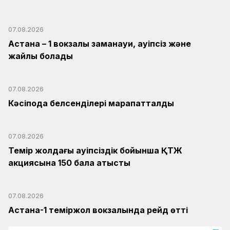
07.08.2026
Астана – 1 вокзалы заманауи, қауіпсіз және
жайлы болады
07.08.2026
Кәсіподақ белсенділері марапатталды
07.08.2026
Темір жолдағы қауіпсіздік бойынша ҚТЖ
акциясына 150 бала қатысты
07.08.2026
Астана-1 теміржол вокзалында рейд өтті