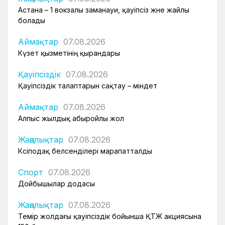
Астана – 1 вокзалы заманауи, қауіпсіз және жайлы
болады
Аймақтар
07.08.2026
Күзет қызметінің қырандары
Қауіпсіздік
07.08.2026
Қауіпсіздік талаптарын сақтау – міндет
Аймақтар
07.08.2026
Алпыс жылдық абыройлы жол
Жаңалықтар
07.08.2026
Кәсіподақ белсенділері марапатталды
Спорт
07.08.2026
Дойбышылар додасы
Жаңалықтар
07.08.2026
Темір жолдағы қауіпсіздік бойынша ҚТЖ акциясына