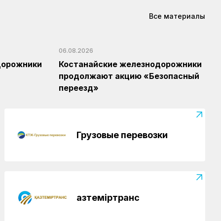
Новости
04.08.2026
Все материалы
Вопросы государственного
транспортного контроля обсудили в
Минтрансе
06.08.2026
дорожники
Костанайские железнодорожники
продолжают акцию «Безопасный
переезд»
Грузовые перевозки
Қазтеміртранс