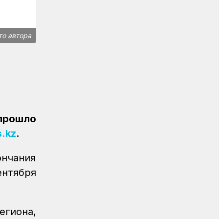
ВЛ60 появился в Сары-Шагане
Новости
06.08.2026
то автора
Долгосрочное сервисное
обслуживание повышает
надежность локомотивного парка
КТЖ
Регионы
06.08.2026
Павлодарские железнодорожники
проводят профилактику
прошло
происшествий на путях
s.kz
.
Регионы
06.08.2026
Костанайские железнодорожники
нчания
продолжают акцию «Безопасный
ентября
переезд»
Новости
05.08.2026
Железнодорожники провели
егиона,
профилактическую акцию