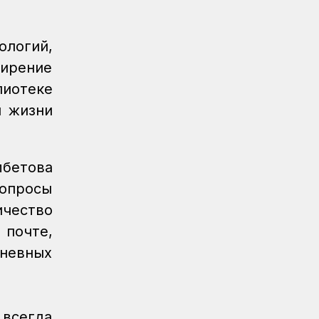
«Безопасный переезд» на 53
железнодорожных переездах
ологий,
Новости
05.08.2026
ширение
Казахстан увеличил экспорт зерна и
муки почти на 13%
иотеке
й жизни
Новости
05.08.2026
Транспортные полицейские провели
рейд на вокзале Астана-1
мбетова
Новости
05.08.2026
опросы
Итоги работы в сфере регулируемых
услуг за первое полугодие подвели
ичество
в КТЖ
почте,
Регионы
05.08.2026
невных
День работников
железнодорожного транспорта
отметили в Костанайском регионе
 всегда