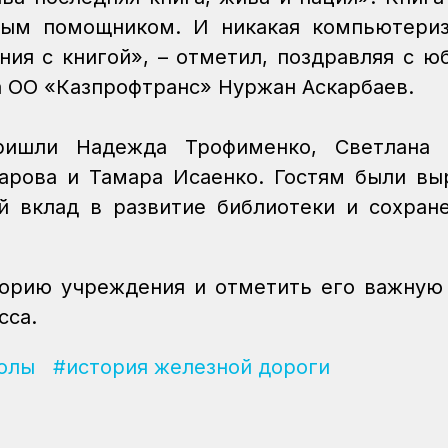
ным помощником. И никакая компьютериз
ия с книгой», – отметил, поздравляя с ю
 ОО «Казпрофтранс» Нуржан Аскарбаев.
ришли Надежда Трофименко, Светлана Г
барова и Тамара Исаенко. Гостям были в
й вклад в развитие библиотеки и сохран
орию учреждения и отметить его важную
сса.
олы
#история железной дороги