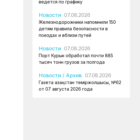
ведется по графику
Новости
07.08.2026
Железнодорожники напомнили 150
детям правила безопасности в
поездах и вблизи путей
Новости
07.08.2026
Порт Курык обработал почти 885
тысяч тонн грузов за полгода
Новости
/
Архив
07.08.2026
Газета Қазақстан теміржолшысы, №62
от 07 августа 2026 года
Новости
06.08.2026
Вопросы противодействия
коррупции обсудили в КТЖ
Регионы
06.08.2026
Памятник легендарного электровоза