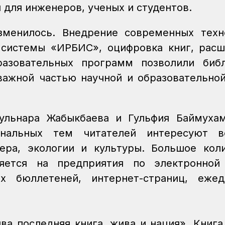
 для инженеров, ученых и студентов.
зменилось. Внедрение современных техн
 системы «ИРБИС», оцифровка книг, рас
разовательных программ позволили библ
 важной частью научной и образовательно
ульнара Жабыкбаева и Гульфия Баймуха
ональных тем читателей интересуют в
ера, экологии и культуры. Большое кол
яется на предприятия по электронной 
х бюллетеней, интернет-страниц, ежед
ва последняя книга, жива и нация». Книга