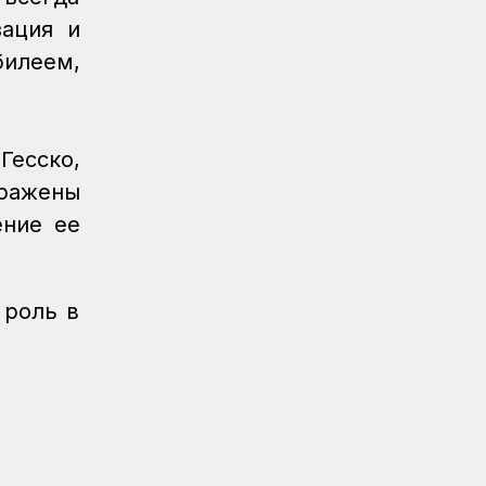
Регионы
04.08.2026
ация и
Около 150 карагандинских
билеем,
железнодорожников отметили
государственными и отраслевыми
наградами
Регионы
04.08.2026
есско,
Чествование лучших работников
ыражены
железнодорожной отрасли прошло в
ение ее
Усть-Каменогорске
Новости
04.08.2026
Акция «Безопасный переезд» прошла
 роль в
на железнодорожном переезде
станции Астана
Инфраструктура
04.08.2026
Рекорд суточной отсыпки земляного
полотна установлен на
строительстве железнодорожной
линии Бахты – Аягоз