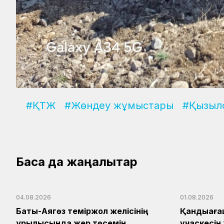
#ҚТЖ
#Жөндеу жұмыстары
#Қызыл
Басқа да жаңалықтар
04.08.2026
01.08.2026
Бақты-Аягөз теміржол желісінің
Қандыаға
құрылысында жер төсемін
учаскесін