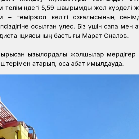
 теліміндегі 5,59 шақырымдық жол күрделі 
м – теміржол көлігі қозғалысының сенімд
дігіне қосылған үлес. Біз үшін сапа мен қау
л дистанциясының бастығы Марат Оңалов.
 тырысқан қызылордалық жолшылар мердігер
терімен атқарып, қоса қабат қимылдауда.