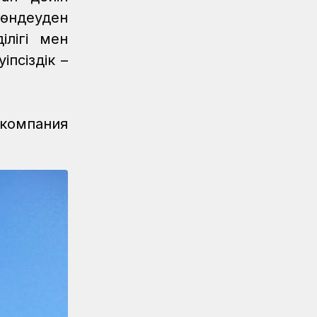
жөндеуден
Аймақтар
04.08.2026
ілігі мен
Боранды бекеттің бас қақпасы
іпсіздік –
Аймақтар
04.08.2026
Ғасырлық тарихы бар вокзалдар
жаңарды
 компания
Қауіпсіздік
04.08.2026
Қауіпсіздік сызығынан аттама...