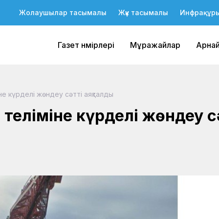
Жолаушылар тасымалы
Жүк тасымалы
Инфрақұр
Газет нөмірлері
Мұражайлар
Арна
не күрделі жөндеу сәтті аяқталды
л теліміне күрделі жөндеу с