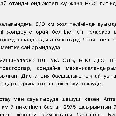
й отандық өндірістегі су жаңа Р-65 типінд
аралығындағы 8,19 км жол телімінде ауқым
і жөндеуге орай белгіленген толаскез м
 төсеу, шпалдарды алмастыру, бағыт пен ең
аментке сай орындауда.
 машиналары: ПЛ, УК, ЭЛБ, ВПО ДГС, 
 тракторлар, сондай-ақ механикаландыр
ылған. Дистанция басшылығының айтуынша
тандарттарына толық сәйкес жүргізілуде.
стау мен сауықтыруда шешуші кезең. Апт
7 км 7-пикетінен бастап 2975 шақырымның 9
күрделі жөндеу жұмыстары басталды. Бұ