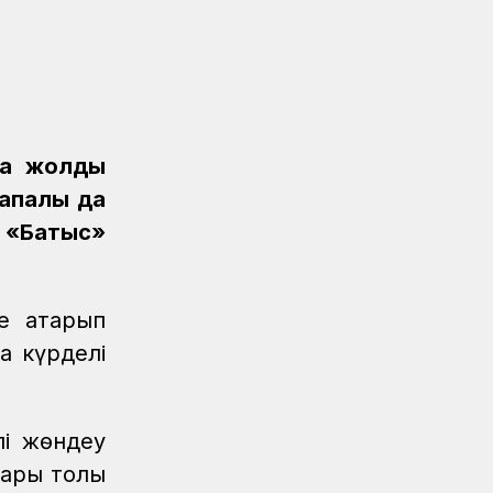
Аймақтар
07.08.2026
Алпыс жылдық абыройлы жол
Жаңалықтар
07.08.2026
Кәсіподақ белсенділері
марапатталды
да жолды
Спорт
07.08.2026
апалы да
Дойбышылар додасы
 «Батыс»
Жаңалықтар
07.08.2026
Темір жолдағы қауіпсіздік бойынша
ҚТЖ акциясына 150 бала қатысты
е атқарып
Жаңалықтар
07.08.2026
а күрделі
Астана-1 теміржол вокзалында
рейд өтті
Жаңалықтар
/
07.08.2026
лі жөндеу
Мұрағат
ары толық
Қазақстан теміржолшысы газеті,