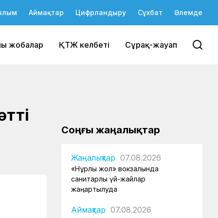
ылым
Аймақтар
Цифрландыру
Сұхбат
Әлемде
йы жобалар
ҚТЖ келбеті
Сұрақ-жауап
әтті
Соңғы жаңалықтар
Жаңалықтар
07.08.2026
«Нұрлы жол» вокзалында
санитарлық үй-жайлар
жаңартылуда
Аймақтар
07.08.2026