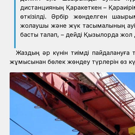
дистанцияның Қаракеткен – Қараиірім
өткізілді. Әрбір жөнделген шақыры
жолаушы және жүк тасымалының қауіпсіз
басты талап, – дейді Қызылорда жо
Жаздың әр күнін тиімді пайдалануға
жұмысынан бөлек жөндеу түрлерін өз күш