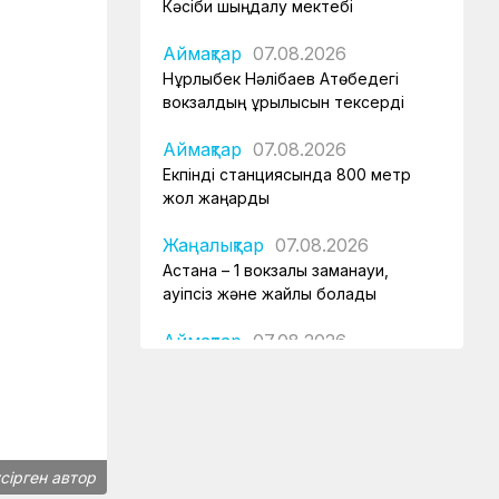
Кәсіби шыңдалу мектебі
Аймақтар
07.08.2026
Нұрлыбек Нәлібаев Ақтөбедегі
вокзалдың құрылысын тексерді
Аймақтар
07.08.2026
Екпінді станциясында 800 метр
жол жаңарды
Жаңалықтар
07.08.2026
Астана – 1 вокзалы заманауи,
қауіпсіз және жайлы болады
Аймақтар
07.08.2026
Күзет қызметінің қырандары
Қауіпсіздік
07.08.2026
Қауіпсіздік талаптарын сақтау –
міндет
үсірген автор