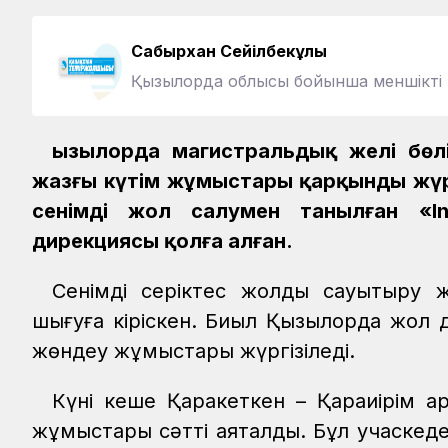
Сабырхан Сейілбекұлы
Қызылорда облысы бойынша меншікті 
Қызылорда магистральдық желі бө
жазғы күтім жұмыстары қарқынды жүр
сенімді жол салумен танылған «Int
дирекциясы қолға алған.
Сенімді серіктес жолды сауықтыру 
шығуға кіріскен. Биыл Қызылорда жол 
жөндеу жұмыстары жүргізіледі.
Күні кеше Қаракеткен – Қараиірім а
жұмыстары сәтті аяқталды. Бұл учаскеде