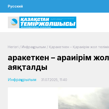
Русский
Негізгі
/
Инфрақұрылым
/
Қаракеткен – Қараиірім жол телімі
Қаракеткен – Қараиірім жо
аяқталды
Инфрақұрылым
31.07.2025, 11:40