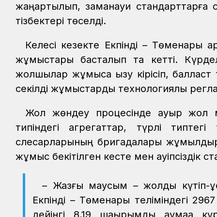
жаңартылып, заманауи стандарттарға са
тізбектері төселді.
Келесі кезекте Екпінді – Төменарық 
жұмыстары басталып та кетті. Күрдел
жолшылар жұмысқа қызу кірісіп, балласт
секілді жұмыстарды технологиялық регл
Жол жөндеу процесінде ауыр жол
типіндегі агрегаттар, түрлі типтегі
слесарларының бригадалары жұмылдыр
жұмыс бекітілген кесте мен қауіпсіздік с
– Жазғы маусым – жолды күтіп-ұ
Екпінді – Төменарық теліміндегі 296
дейінгі 8,19 шақырымдық аумаққа 