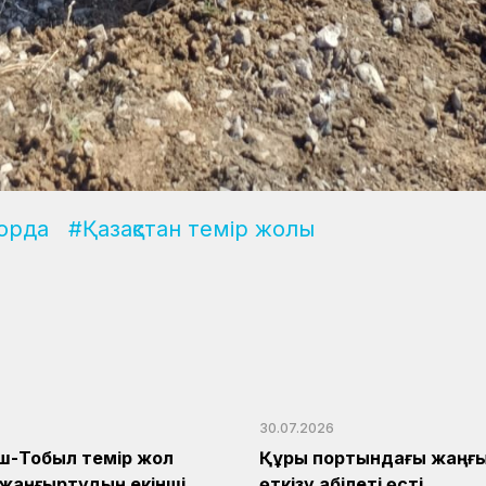
орда
#Қазақстан темір жолы
30.07.2026
ш-Тобыл темір жол
Құрық портындағы жаңғы
 жаңғыртудың екінші
өткізу қабілеті өсті