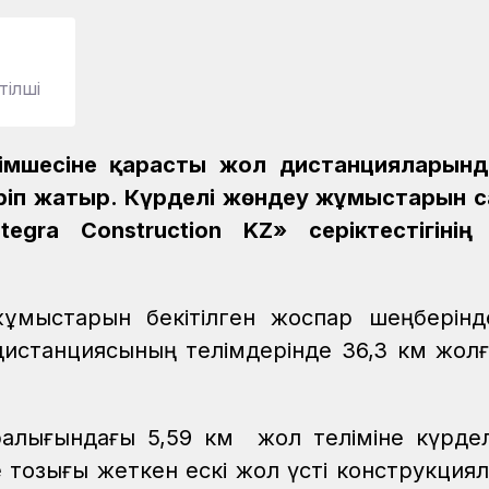
тілші
лімшесіне қарасты жол дистанцияларын
іп жатыр. Күрделі жөндеу жұмыстарын с
egra Construction KZ» серіктестігінің
жұмыстарын бекітілген жоспар шеңберінд
дистанциясының телімдерінде 36,3 км жолғ
ралығындағы 5,59 км жол теліміне күрде
 тозығы жеткен ескі жол үсті конструкциял