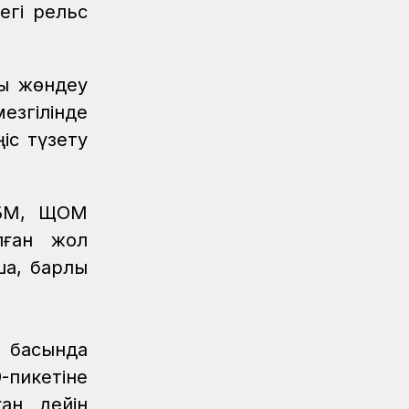
егі рельс
№62 07 тамыз 2026 жыл
Жаңалықтар
06.08.2026
ҚТЖ-да сыбайлас жемқорлыққа қарсы
ды жөндеу
іс-қимыл мәселелері бойынша оқыту
езгілінде
іс-шарасы өтті
іс түзету
Жаңалықтар
06.08.2026
Ұзақ мерзімді сервистік қызмет
көрсету ҚТЖ локомотив паркінің
ПБМ, ЩОМ
сенімділігін арттырады
ылған жол
Жаңалықтар
05.08.2026
, барлық
Теміржолшылар 53 теміржол
өткелінде «Қауіпсіз өткел»
профилактикалық акциясын өткізді
Жаңалықтар
04.08.2026
а басында
Құрық порты 2026 жылдың І-ші
-пикетіне
жарты жылындағы жұмысын
ған дейін
қорытындылады