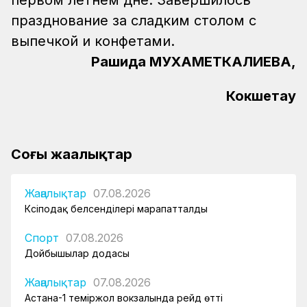
первом летнем дне. Завершилось
празднование за сладким столом с
выпечкой и конфетами.
Рашида МУХАМЕТКАЛИЕВА,
Кокшетау
Соңғы жаңалықтар
Жаңалықтар
07.08.2026
Кәсіподақ белсенділері марапатталды
Спорт
07.08.2026
Дойбышылар додасы
Жаңалықтар
07.08.2026
Астана-1 теміржол вокзалында рейд өтті