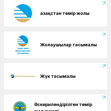
Қазақстан темір жолы
Жолаушылар тасымалы
Жүк тасымалы
Әскерилендірілген темір