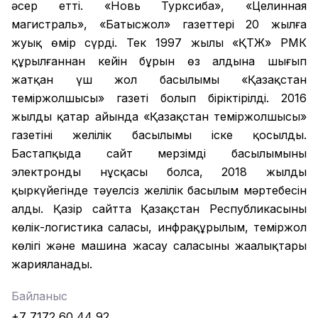
әсер етті. «Новь Турксиба», «Целинная
магистраль», «Батысжол» газеттері 20 жылға
жуық өмір сүрді. Тек 1997 жылы «ҚТЖ» РМК
құрылғаннан кейін бұрын өз алдына шығып
жатқан үш жол басылымы «Қазақстан
теміржолшысы» газеті болып біріктірілді. 2016
жылдың қаңтар айында «Қазақстан теміржолшысы»
газетінің желілік басылымы іске қосылды.
Бастапқыда сайт мерзімді басылымының
электронды нұсқасы болса, 2018 жылдың
қыркүйегінде тәуелсіз желілік басылым мәртебесін
алды. Қазір сайтта Қазақстан Республикасының
көлік-логистика саласы, инфрақұрылым, теміржол
көлігі және машина жасау саласының жаңалықтары
жарияланады.
Байланыс
+7 7172 60 44 92