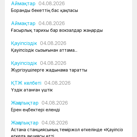
Аймақтар
04.08.2026
Боранды бекеттің бас қақпасы
Аймақтар
04.08.2026
Ғасырлық тарихы бар вокзалдар жаңарды
Қауіпсіздік
04.08.2026
Қауіпсіздік сызығынан аттама...
Қауіпсіздік
04.08.2026
Жүргізушілерге жадынама таратты
ҚТЖ келбеті
04.08.2026
Үздік атанған үштік
Жаңалықтар
04.08.2026
Ерен еңбектері еленді
Жаңалықтар
04.08.2026
Астана станциясының теміржол өткелінде «Қауіпсіз
өткел» акциясы өтті