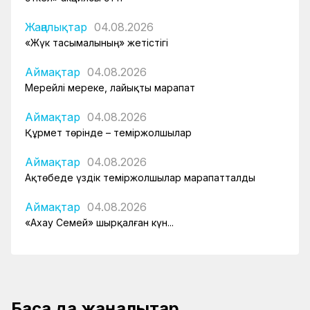
Жаңалықтар
04.08.2026
«Жүк тасымалының» жетістігі
Аймақтар
04.08.2026
Мерейлі мереке, лайықты марапат
Аймақтар
04.08.2026
Құрмет төрінде – теміржолшылар
Аймақтар
04.08.2026
Ақтөбеде үздік теміржолшылар марапатталды
Аймақтар
04.08.2026
«Ахау Семей» шырқалған күн...
Басқа да жаңалықтар