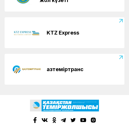
жол күзеті
KTZ Express
Қазтеміртранс