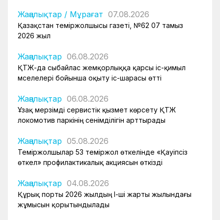
Жаңалықтар
/
Мұрағат
07.08.2026
Қазақстан теміржолшысы газеті, №62 07 тамыз
2026 жыл
Жаңалықтар
06.08.2026
ҚТЖ-да сыбайлас жемқорлыққа қарсы іс-қимыл
мәселелері бойынша оқыту іс-шарасы өтті
Жаңалықтар
06.08.2026
Ұзақ мерзімді сервистік қызмет көрсету ҚТЖ
локомотив паркінің сенімділігін арттырады
Жаңалықтар
05.08.2026
Теміржолшылар 53 теміржол өткелінде «Қауіпсіз
өткел» профилактикалық акциясын өткізді
Жаңалықтар
04.08.2026
Құрық порты 2026 жылдың І-ші жарты жылындағы
жұмысын қорытындылады