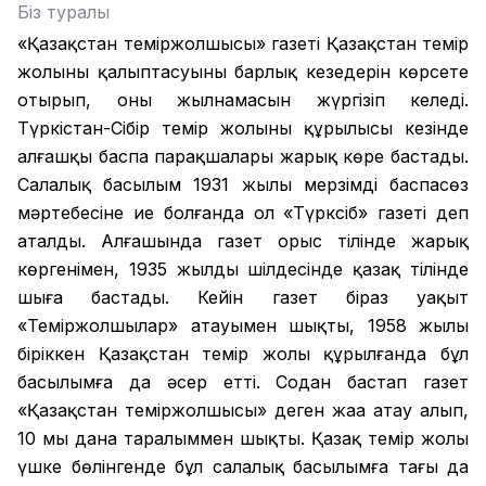
Біз туралы
«Қазақстан теміржолшысы» газеті Қазақстан темір
жолының қалыптасуының барлық кезеңдерін көрсете
отырып, оның жылнамасын жүргізіп келеді.
Түркістан-Сібір темір жолының құрылысы кезінде
алғашқы баспа парақшалары жарық көре бастады.
Салалық басылым 1931 жылы мерзімді баспасөз
мәртебесіне ие болғанда ол «Түрксіб» газеті деп
аталды. Алғашында газет орыс тілінде жарық
көргенімен, 1935 жылдың шілдесінде қазақ тілінде
шыға бастады. Кейін газет біраз уақыт
«Теміржолшылар» атауымен шықты, 1958 жылы
біріккен Қазақстан темір жолы құрылғанда бұл
басылымға да әсер етті. Содан бастап газет
«Қазақстан теміржолшысы» деген жаңа атау алып,
10 мың дана таралыммен шықты. Қазақ темір жолы
үшке бөлінгенде бұл салалық басылымға тағы да