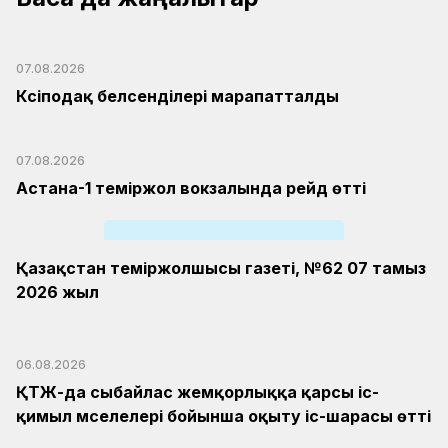
07.08.2026
Кәсіподақ белсенділері марапатталды
07.08.2026
Астана-1 теміржол вокзалында рейд өтті
Қазақстан теміржолшысы газеті, №62 07 тамыз
2026 жыл
06.08.2026
ҚТЖ-да сыбайлас жемқорлыққа қарсы іс-
қимыл мәселелері бойынша оқыту іс-шарасы өтті