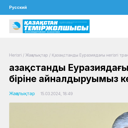
Русский
Негізгі
/
Жаңалықтар
/
Қазақстанды Еуразиядағы негізгі тра
Қазақстанды Еуразиядағы 
біріне айналдыруымыз к
Жаңалықтар
15.03.2024, 18:49