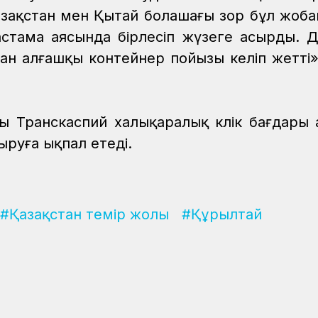
азақстан мен Қытай болашағы зор бұл жоба
астама аясында бірлесіп жүзеге асырды. 
н алғашқы контейнер пойызы келіп жетті»,
ғы Транскаспий халықаралық көлік бағдары
ыруға ықпал етеді.
#Қазақстан темір жолы
#Құрылтай