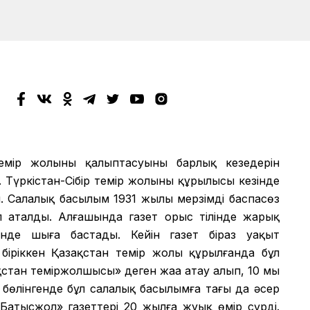
мір жолының қалыптасуының барлық кезеңдерін
 Түркістан-Сібір темір жолының құрылысы кезінде
 Салалық басылым 1931 жылы мерзімді баспасөз
еп аталды. Алғашында газет орыс тілінде жарық
лінде шыға бастады. Кейін газет біраз уақыт
іріккен Қазақстан темір жолы құрылғанда бұл
қстан теміржолшысы» деген жаңа атау алып, 10 мың
бөлінгенде бұл салалық басылымға тағы да әсер
«Батысжол» газеттері 20 жылға жуық өмір сүрді.