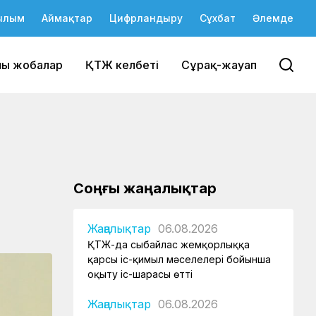
ылым
Аймақтар
Цифрландыру
Сұхбат
Әлемде
йы жобалар
ҚТЖ келбеті
Сұрақ-жауап
Соңғы жаңалықтар
Жаңалықтар
06.08.2026
ҚТЖ-да сыбайлас жемқорлыққа
қарсы іс-қимыл мәселелері бойынша
оқыту іс-шарасы өтті
Жаңалықтар
06.08.2026