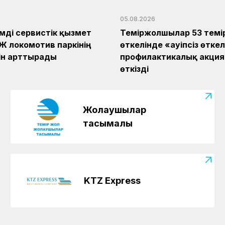
05.08.2026
імді сервистік қызмет
Теміржолшылар 53 темі
ТЖ локомотив паркінің
өткелінде «Қауіпсіз өтке
гін арттырады
профилактикалық акци
өткізді
Жолаушылар
тасымалы
KTZ Express