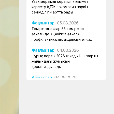
Ұзақ мерзімді сервистік қызмет
көрсету ҚТЖ локомотив паркінің
сенімділігін арттырады
Жаңалықтар
05.08.2026
Теміржолшылар 53 теміржол
өткелінде «Қауіпсіз өткел»
профилактикалық акциясын өткізді
Жаңалықтар
04.08.2026
Құрық порты 2026 жылдың І-ші жарты
жылындағы жұмысын
қорытындылады
Аймақтар
04.08.2026
Боранды бекеттің бас қақпасы
Аймақтар
04.08.2026
Ғасырлық тарихы бар вокзалдар
жаңарды