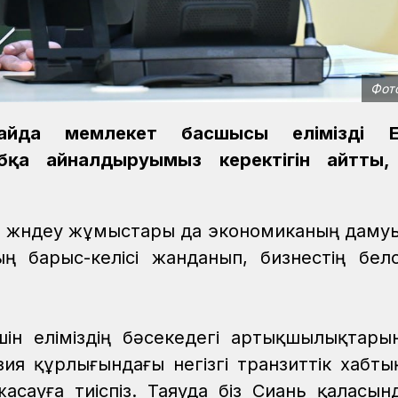
Фот
айда мемлекет басшысы елімізді Е
абқа айналдыруымыз керектігін айтты,
оны жөндеу жұмыстары да экономиканың даму
ың барыс-келісі жанданып, бизнестің белсе
ін еліміздің бәсекедегі артықшылықтары
ия құрлығындағы негізгі транзиттік хабтың
ауға тиіспіз. Таяуда біз Сиань қаласында