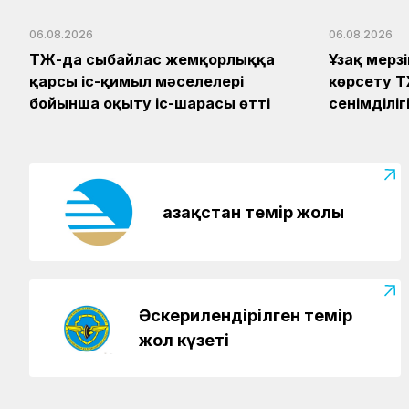
06.08.2026
06.08.2026
ҚТЖ-да сыбайлас жемқорлыққа
Ұзақ мерз
қарсы іс-қимыл мәселелері
көрсету Қ
бойынша оқыту іс-шарасы өтті
сенімділі
Қазақстан темір жолы
Әскерилендірілген темір
жол күзеті