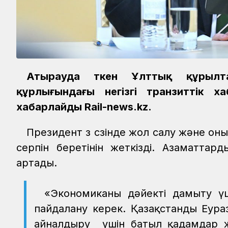
Атырауда өткен Ұлттық құрылт
құрлығындағы негізгі транзиттік х
хабарлайды Rail-news.kz.
Президент өз сөзінде жол салу және 
серпін беретінін жеткізді. Азаматтард
артады.
«Экономиканы дәйекті дамыту үш
пайдалану керек. Қазақстанды Еураз
айналдыру үшін батыл қадамдар жас