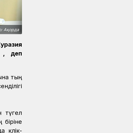
Қауіпсіздік
04.08.2026
Қауіпсіздік сызығынан аттама...
Қауіпсіздік
04.08.2026
Жүргізушілерге жадынама таратты
о: Ақорда
ҚТЖ келбеті
04.08.2026
уразия
Үздік атанған үштік
 , деп
Жаңалықтар
04.08.2026
Ерен еңбектері еленді
ына тың
Жаңалықтар
04.08.2026
нділігі
Астана станциясының теміржол
өткелінде «Қауіпсіз өткел» акциясы
өтті
Жаңалықтар
04.08.2026
н түгел
«Жүк тасымалының» жетістігі
 біріне
 көлік-
Аймақтар
04.08.2026