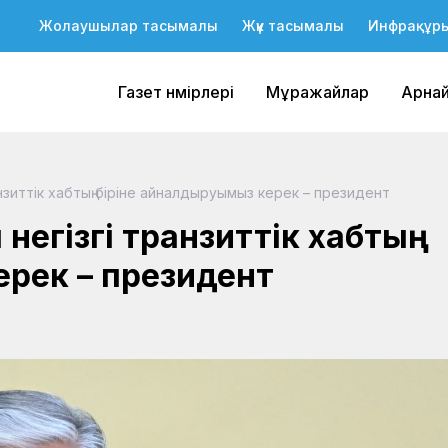
Жолаушылар тасымалы
Жүк тасымалы
Инфрақұр
Газет нөмірлері
Мұражайлар
Арна
нзиттік хабтың біріне айналдыруымыз керек – президент
негізгі транзиттік хабтың
ерек – президент