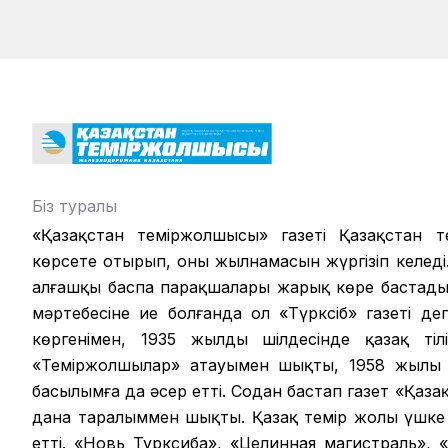
Біз туралы
«Қазақстан теміржолшысы» газеті Қазақстан те
көрсете отырып, оның жылнамасын жүргізіп келеді.
алғашқы баспа парақшалары жарық көре бастады.
мәртебесіне ие болғанда ол «Түрксіб» газеті д
көргенімен, 1935 жылдың шілдесінде қазақ ті
«Теміржолшылар» атауымен шықты, 1958 жылы б
басылымға да әсер етті. Содан бастап газет «Қаза
дана таралыммен шықты. Қазақ темір жолы үшке 
етті. «Новь Турксиба», «Целинная магистраль», 