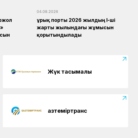
ашылды
04.08.2026
Жаңалықтар
04.08.2026
ржол
Құрық порты 2026 жылдың І-ші
Теміржолшылардың мерекелік
л»
жарты жылындағы жұмысын
демалысы
ясын
қорытындылады
Жүк тасымалы
Қазтеміртранс