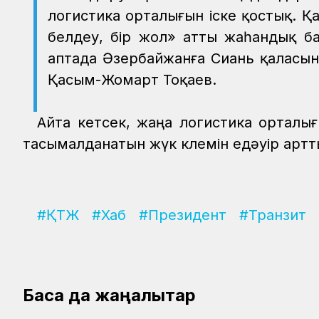
логистика орталығын іске қостық. Қ
белдеу, бір жол» атты жаһандық б
аптада Әзербайжанға Сиань қаласына
Қасым-Жомарт Тоқаев.
Айта кетсек, жаңа логистика орталы
тасымалданатын жүк көлемін едәуір артт
#ҚТЖ
#Хаб
#Президент
#Транзит
Басқа да жаңалықтар