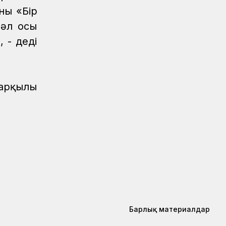
Мерейлі мереке, лайықты марапат
ны «Бір
Дәл осы
Аймақтар
04.08.2026
 - деді
Құрмет төрінде – теміржолшылар
Аймақтар
04.08.2026
Ақтөбеде үздік теміржолшылар
марапатталды
 арқылы
Аймақтар
04.08.2026
«Ахау Семей» шырқалған күн...
Аймақтар
04.08.2026
Мерейлі марапат
Аймақтар
04.08.2026
Маңғыстауда үздік теміржолшылар
төсбелгілермен марапатталды
Барлық материалдар
Аймақтар
04.08.2026
Сарышағанда «Теміржол саябағы»