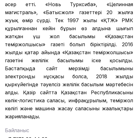
әсер етті. «Новь Турксиба», «Целинная
магистраль», «Батысжол» газеттері 20 жылға
жуық өмір сүрді. Тек 1997 жылы «ҚТЖ» РМК
құрылғаннан кейін бұрын өз алдына шығып
жатқан үш жол басылымы «Қазақстан
теміржолшысы» газеті болып біріктірілді. 2016
жылдың қаңтар айында «Қазақстан теміржолшысы»
газетінің желілік басылымы іске қосылды.
Бастапқыда сайт мерзімді басылымының
электронды нұсқасы болса, 2018 жылдың
қыркүйегінде тәуелсіз желілік басылым мәртебесін
алды. Қазір сайтта Қазақстан Республикасының
көлік-логистика саласы, инфрақұрылым, теміржол
көлігі және машина жасау саласының жаңалықтары
жарияланады.
Байланыс