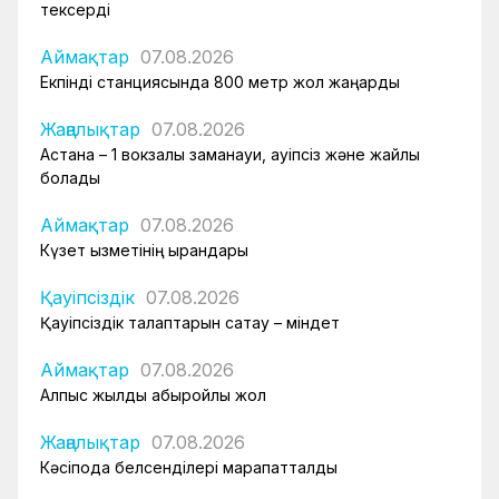
тексерді
Аймақтар
07.08.2026
Екпінді станциясында 800 метр жол жаңарды
Жаңалықтар
07.08.2026
Астана – 1 вокзалы заманауи, қауіпсіз және жайлы
болады
Аймақтар
07.08.2026
Күзет қызметінің қырандары
Қауіпсіздік
07.08.2026
Қауіпсіздік талаптарын сақтау – міндет
Аймақтар
07.08.2026
Алпыс жылдық абыройлы жол
Жаңалықтар
07.08.2026
Кәсіподақ белсенділері марапатталды