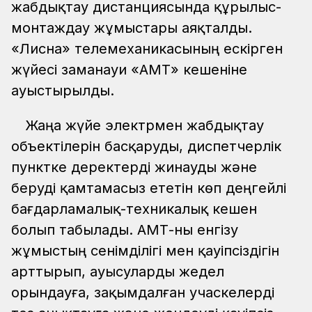
жабдықтау дистанциясында құрылыс-
монтаждау жұмыстары аяқталды.
«Лисна» телемеханикасының ескірген
жүйесі заманауи «АМТ» кешеніне
ауыстырылды.
Жаңа жүйе электрмен жабдықтау
объектілерін басқаруды, диспетчерлік
пунктке деректерді жинауды және
беруді қамтамасыз ететін көп деңгейлі
бағдарламалық-техникалық кешен
болып табылады. АМТ-ны енгізу
жұмыстың сенімділігі мен қауіпсіздігін
арттырып, ауысуларды жедел
орындауға, зақымдалған учаскелерді