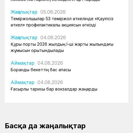
Жаңалықтар
05.08.2026
Теміржолшылар 53 теміржол өткелінде «Қауіпсіз
өткел» профилактикалық акциясын өткізді
Жаңалықтар
04.08.2026
Құрық порты 2026 жылдың І-ші жарты жылындағы
жұмысын қорытындылады
Аймақтар
04.08.2026
Боранды бекеттің бас қақпасы
Аймақтар
04.08.2026
Ғасырлық тарихы бар вокзалдар жаңарды
Басқа да жаңалықтар