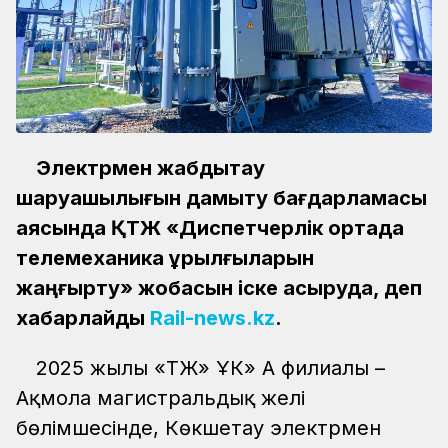
Электрмен жабдықтау
шаруашылығын дамыту бағдарламасы
аясында ҚТЖ «Диспетчерлік ортада
телемеханика құрылғыларын
жаңғырту» жобасын іске асыруда, деп
хабарлайды
Rail-news.kz
.
2025 жылы «ҚТЖ» ҰК» АҚ филиалы –
Ақмола магистральдық желі
бөлімшесінде, Көкшетау электрмен