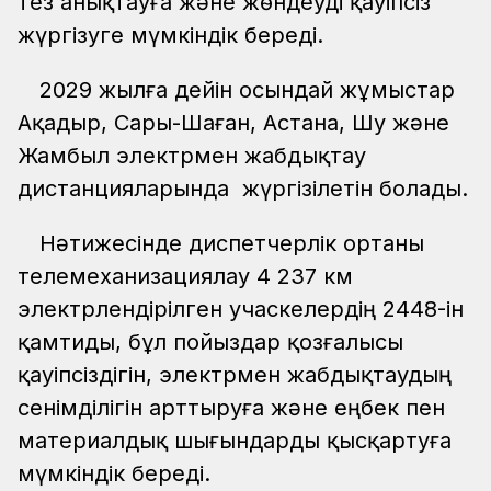
тез анықтауға және жөндеуді қауіпсіз
жүргізуге мүмкіндік береді.
2029 жылға дейін осындай жұмыстар
Ақадыр, Сары-Шаған, Астана, Шу және
Жамбыл электрмен жабдықтау
дистанцияларында жүргізілетін болады.
Нәтижесінде диспетчерлік ортаны
телемеханизациялау 4 237 км
электрлендірілген учаскелердің 2448-ін
қамтиды, бұл пойыздар қозғалысы
қауіпсіздігін, электрмен жабдықтаудың
сенімділігін арттыруға және еңбек пен
материалдық шығындарды қысқартуға
мүмкіндік береді.