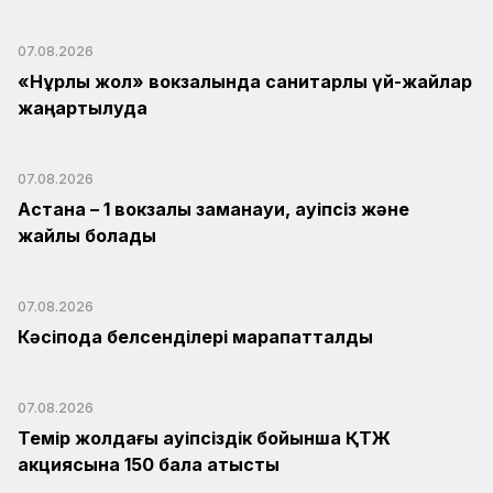
07.08.2026
«Нұрлы жол» вокзалында санитарлық үй-жайлар
жаңартылуда
07.08.2026
Астана – 1 вокзалы заманауи, қауіпсіз және
жайлы болады
07.08.2026
Кәсіподақ белсенділері марапатталды
07.08.2026
Темір жолдағы қауіпсіздік бойынша ҚТЖ
акциясына 150 бала қатысты