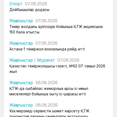
Спорт
07.08.2026
Дойбышылар додасы
Жаңалықтар
07.08.2026
Темір жолдағы қауіпсіздік бойынша ҚТЖ акциясына
150 бала қатысты
Жаңалықтар
07.08.2026
Астана-1 теміржол вокзалында рейд өтті
Жаңалықтар
/
Мұрағат
07.08.2026
Қазақстан теміржолшысы газеті, №62 07 тамыз 2026
жыл
Жаңалықтар
06.08.2026
ҚТЖ-да сыбайлас жемқорлыққа қарсы іс-қимыл
мәселелері бойынша оқыту іс-шарасы өтті
Жаңалықтар
06.08.2026
Ұзақ мерзімді сервистік қызмет көрсету ҚТЖ
локомотив паркінің сенімділігін арттырады