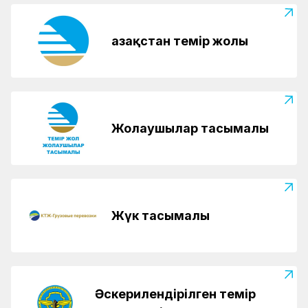
Қазақстан темір жолы
Жолаушылар тасымалы
Жүк тасымалы
Әскерилендірілген темір