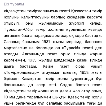
Біз туралы
«Қазақстан теміржолшысы» газеті Қазақстан темір
жолының қалыптасуының барлық кезеңдерін көрсете
отырып, оның жылнамасын жүргізіп келеді.
Түркістан-Сібір темір жолының құрылысы кезінде
алғашқы баспа парақшалары жарық көре бастады.
Салалық басылым 1931 жылы мерзімді баспасөз
мәртебесіне ие болғанда ол «Түрксіб» газеті деп
аталды. Алғашында газет орыс тілінде жарық
көргенімен, 1935 жылдың шілдесінде қазақ тілінде
шыға бастады. Кейін газет біраз уақыт
«Теміржолшылар» атауымен шықты, 1958 жылы
біріккен Қазақстан темір жолы құрылғанда бұл
басылымға да әсер етті. Содан бастап газет
«Қазақстан теміржолшысы» деген жаңа атау алып,
10 мың дана таралыммен шықты. Қазақ темір жолы
үшке бөлінгенде бұл салалық басылымға тағы да