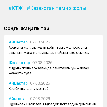
#КТЖ
#Казахстан темир жолы
Соңғы жаңалықтар
Аймақтар
07.08.2026
Арқалықта жаңғыртудан кейін теміржол вокзалы
ашылып, жаңа жолаушылар пойызы іске қосылды
Жаңалықтар
07.08.2026
«Нұрлы жол» вокзалында санитарлық үй-жайлар
жаңартылуда
Аймақтар
07.08.2026
Кәсіби шыңдалу мектебі
Аймақтар
07.08.2026
Нұрлыбек Нәлібаев Ақтөбедегі вокзалдың құрылысын