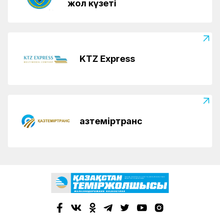
жол күзеті
KTZ Express
Қазтеміртранс