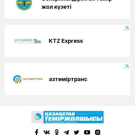
жол күзеті
KTZ Express
Қазтеміртранс