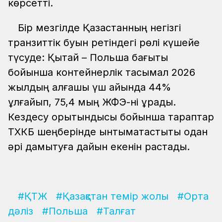
көрсетті.
Бір мезгілде Қазақстанның негізгі
транзиттік буын ретіндегі рөлі күшейе
түсуде: Қытай – Польша бағыты
бойынша контейнерлік тасымал 2026
жылдың алғашқы үш айында 44%
ұлғайып, 75,4 мың ЖФЭ-ні құрады.
Кездесу қорытындысы бойынша тараптар
ТХКБ шеңберінде ынтымақтастықты одан
әрі дамытуға дайын екенін растады.
#ҚТЖ
#Қазақстан темір жолы
#Орта
дәліз
#Польша
#Талғат