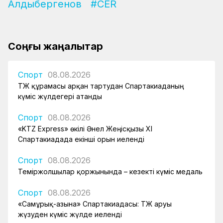
Алдыбергенов
#CER
Соңғы жаңалықтар
Спорт
08.08.2026
ҚТЖ құрамасы арқан тартудан Спартакиаданың
күміс жүлдегері атанды
Спорт
08.08.2026
«KTZ Express» өкілі Әнел Жеңісқызы XI
Спартакиадада екінші орын иеленді
Спорт
08.08.2026
Теміржолшылар қоржынында – кезекті күміс медаль
Спорт
08.08.2026
«Самұрық-Қазына» Спартакиадасы: ҚТЖ аруы
жүзуден күміс жүлде иеленді