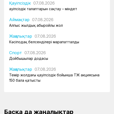
Қауіпсіздік
07.08.2026
Қауіпсіздік талаптарын сақтау – міндет
Аймақтар
07.08.2026
Алпыс жылдық абыройлы жол
Жаңалықтар
07.08.2026
Кәсіподақ белсенділері марапатталды
Спорт
07.08.2026
Дойбышылар додасы
Жаңалықтар
07.08.2026
Темір жолдағы қауіпсіздік бойынша ҚТЖ акциясына
150 бала қатысты
Басқа да жаңалықтар