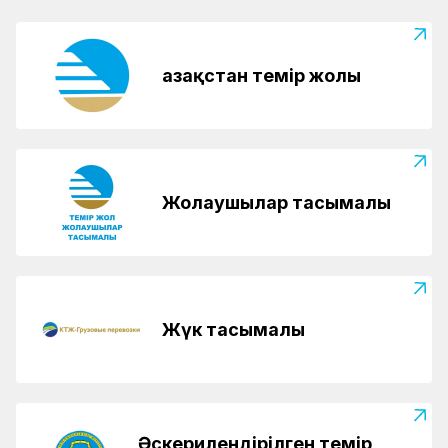
Қазақстан темір жолы
Жолаушылар тасымалы
Жүк тасымалы
Әскерилендірілген темір