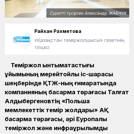
Суретті түсірген Александр ЖАБЧУК
Райхан Рахметова
«Қазақстан теміржолшысы» газетінің
тілшісі
Теміржол ынтымақтастығы
ұйымының мерейтойлық іс-шарасы
шеңберінде ҚТЖ-ның ғимаратында
компанияның басқарма төрағасы Талғат
Алдыбергеновтің «Польша
мемлекеттік темір жолдары» АҚ
басқарма төрағасы, әрі Еуропалық
теміржол және инфрақұрылымдық