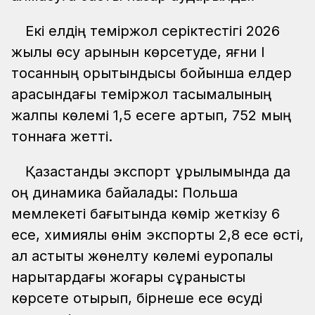
Екі елдің теміржол серіктестігі 2026
жылы өсу қарқынын көрсетуде, яғни I
тоқсанның қорытындысы бойынша елдер
арасындағы теміржол тасымалының
жалпы көлемі 1,5 есеге артып, 752 мың
тоннаға жетті.
Қазақстандық экспорт құрылымында да
оң динамика байқалады: Польша
мемлекеті бағытында көмір жеткізу 6
есе, химиялық өнім экспорты 2,8 есе өсті,
ал астықты жөнелту көлемі еуропалық
нарықтардағы жоғары сұранысты
көрсете отырып, бірнеше есе өсуді