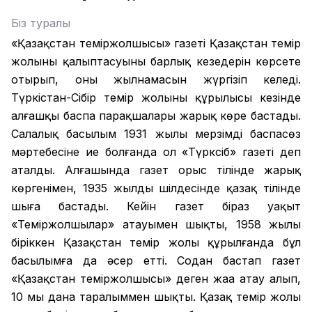
Біз туралы
«Қазақстан теміржолшысы» газеті Қазақстан темір
жолының қалыптасуының барлық кезеңдерін көрсете
отырып, оның жылнамасын жүргізіп келеді.
Түркістан-Сібір темір жолының құрылысы кезінде
алғашқы баспа парақшалары жарық көре бастады.
Салалық басылым 1931 жылы мерзімді баспасөз
мәртебесіне ие болғанда ол «Түрксіб» газеті деп
аталды. Алғашында газет орыс тілінде жарық
көргенімен, 1935 жылдың шілдесінде қазақ тілінде
шыға бастады. Кейін газет біраз уақыт
«Теміржолшылар» атауымен шықты, 1958 жылы
біріккен Қазақстан темір жолы құрылғанда бұл
басылымға да әсер етті. Содан бастап газет
«Қазақстан теміржолшысы» деген жаңа атау алып,
10 мың дана таралыммен шықты. Қазақ темір жолы