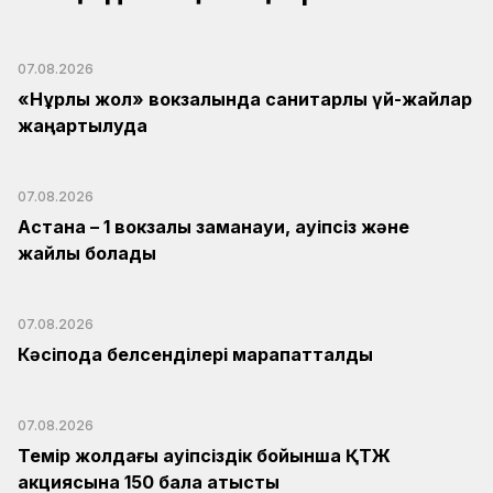
07.08.2026
«Нұрлы жол» вокзалында санитарлық үй-жайлар
жаңартылуда
07.08.2026
Астана – 1 вокзалы заманауи, қауіпсіз және
жайлы болады
07.08.2026
Кәсіподақ белсенділері марапатталды
07.08.2026
Темір жолдағы қауіпсіздік бойынша ҚТЖ
акциясына 150 бала қатысты