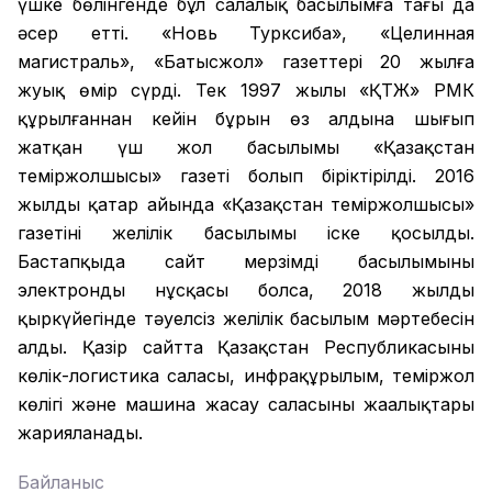
үшке бөлінгенде бұл салалық басылымға тағы да
әсер етті. «Новь Турксиба», «Целинная
магистраль», «Батысжол» газеттері 20 жылға
жуық өмір сүрді. Тек 1997 жылы «ҚТЖ» РМК
құрылғаннан кейін бұрын өз алдына шығып
жатқан үш жол басылымы «Қазақстан
теміржолшысы» газеті болып біріктірілді. 2016
жылдың қаңтар айында «Қазақстан теміржолшысы»
газетінің желілік басылымы іске қосылды.
Бастапқыда сайт мерзімді басылымының
электронды нұсқасы болса, 2018 жылдың
қыркүйегінде тәуелсіз желілік басылым мәртебесін
алды. Қазір сайтта Қазақстан Республикасының
көлік-логистика саласы, инфрақұрылым, теміржол
көлігі және машина жасау саласының жаңалықтары
жарияланады.
Байланыс