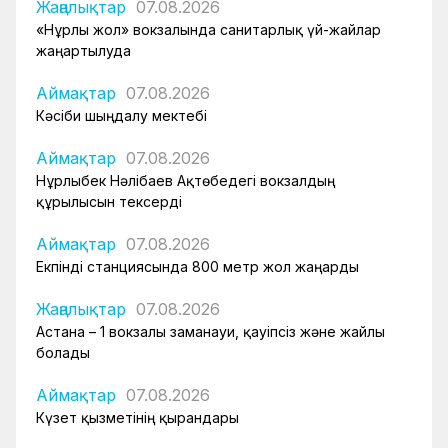
Жаңалықтар
07.08.2026
«Нұрлы жол» вокзалында санитарлық үй-жайлар
жаңартылуда
Аймақтар
07.08.2026
Кәсіби шыңдалу мектебі
Аймақтар
07.08.2026
Нұрлыбек Нәлібаев Ақтөбедегі вокзалдың
құрылысын тексерді
Аймақтар
07.08.2026
Екпінді станциясында 800 метр жол жаңарды
Жаңалықтар
07.08.2026
Астана – 1 вокзалы заманауи, қауіпсіз және жайлы
болады
Аймақтар
07.08.2026
Күзет қызметінің қырандары