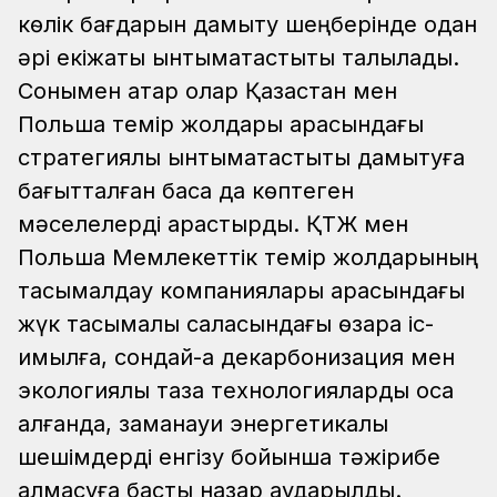
көлік бағдарын дамыту шеңберінде одан
әрі екіжақты ынтымақтастықты талқылады.
Сонымен қатар олар Қазақстан мен
Польша темір жолдары арасындағы
стратегиялық ынтымақтастықты дамытуға
бағытталған басқа да көптеген
мәселелерді қарастырды. ҚТЖ мен
Польша Мемлекеттік темір жолдарының
тасымалдау компаниялары арасындағы
жүк тасымалы саласындағы өзара іс-
қимылға, сондай-ақ декарбонизация мен
экологиялық таза технологияларды қоса
алғанда, заманауи энергетикалық
шешімдерді енгізу бойынша тәжірибе
алмасуға басты назар аударылды.