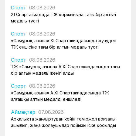
Спорт
08.08.2026
XI Спартакиадада ҚТЖ қоржынына тағы бір алтын
медаль түсті
Спорт
08.08.2026
«Самұрық-Қазына» XI Спартакиадасында жүзуден
ҚТЖ еншісіне тағы бір алтын медаль түсті
Спорт
08.08.2026
ҚТЖ «Самұрық-Қазына» АҚ XI Спартакиадасында тағы
бір алтын медаль жеңіп алды
Спорт
08.08.2026
«Самұрық-Қазына» АҚ XI Спартакиадасында ҚТЖ
алғашқы алтын медалді еншіледі
Аймақтар
07.08.2026
Арқалықта жаңғыртудан кейін теміржол вокзалы
ашылып, жаңа жолаушылар пойызы іске қосылды