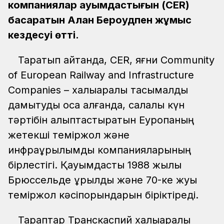
компаниялар қауымдастығын (CER)
басқаратын Алан Бероудпен жұмыс
кездесуі өтті.
Тарқатып айтқанда, CER, яғни Сommunity
of European Railway and Infrastructure
Companies – халықаралық тасымалды
дамытуды қоса алғанда, салалық күн
тәртібін қалыптастыратын Еуропаның
жетекші теміржол және
инфрақұрылымдық компанияларының
бірлестігі. Қауымдастық 1988 жылы
Брюссельде құрылды және 70-ке жуық
теміржол кәсіпорындарын біріктіреді.
Тараптар Транскаспий халықаралық