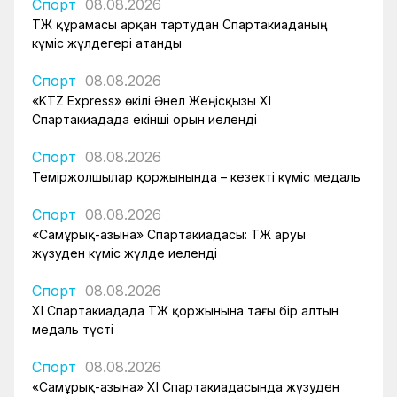
Спорт
08.08.2026
ҚТЖ құрамасы арқан тартудан Спартакиаданың
күміс жүлдегері атанды
Спорт
08.08.2026
«KTZ Express» өкілі Әнел Жеңісқызы XI
Спартакиадада екінші орын иеленді
Спорт
08.08.2026
Теміржолшылар қоржынында – кезекті күміс медаль
Спорт
08.08.2026
«Самұрық-Қазына» Спартакиадасы: ҚТЖ аруы
жүзуден күміс жүлде иеленді
Спорт
08.08.2026
XI Спартакиадада ҚТЖ қоржынына тағы бір алтын
медаль түсті
Спорт
08.08.2026
«Самұрық-Қазына» XI Спартакиадасында жүзуден