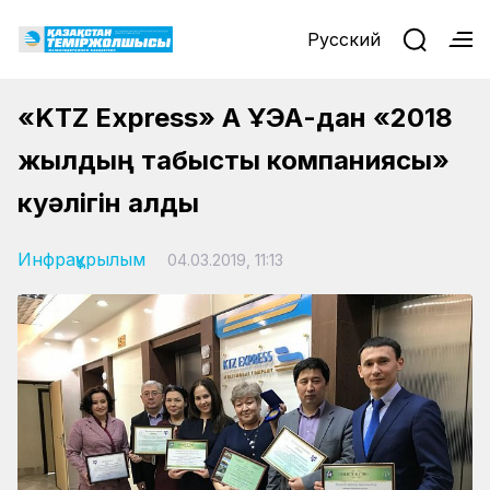
Русский
«KTZ Express» АҚ ҚҰЭА-дан «2018
жылдың табысты компаниясы»
куәлігін алды
Инфрақұрылым
04.03.2019, 11:13