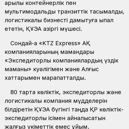
арқылы контейнерлік пен
мультимодальдық транзиттік тасымалды,
логистикалық бизнесті дамытуға ықпал
ететін, ҚҰЭА қазіргі мүшесі.
Сондай-ақ «KTZ Express» АҚ
компанияларының мамандары
«Экспедиторлық компаниялардың үздік
маманы» куәлігімен және Алғыс
хаттарымен марапатталды.
80 тарта көліктік, экспедиторлық және
логистикалық компания мүдделерін
білдіретін ҚҰЭА бүгінгі таңда ҚР көліктік-
экспедиторлық ісімен айналысатын
жалғыз үкіметтік емес ұйым.