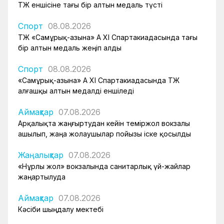
ҚТЖ еншісіне тағы бір алтын медаль түсті
Спорт
08.08.2026
ҚТЖ «Самұрық-Қазына» АҚ XI Спартакиадасында тағы
бір алтын медаль жеңіп алды
Спорт
08.08.2026
«Самұрық-Қазына» АҚ XI Спартакиадасында ҚТЖ
алғашқы алтын медалді еншіледі
Аймақтар
07.08.2026
Арқалықта жаңғыртудан кейін теміржол вокзалы
ашылып, жаңа жолаушылар пойызы іске қосылды
Жаңалықтар
07.08.2026
«Нұрлы жол» вокзалында санитарлық үй-жайлар
жаңартылуда
Аймақтар
07.08.2026
Кәсіби шыңдалу мектебі