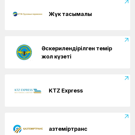
Жүк тасымалы
Әскерилендірілген темір
жол күзеті
KTZ Express
Қазтеміртранс