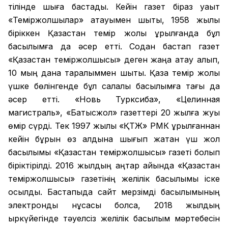
тілінде шыға бастады. Кейін газет біраз уақыт
«Теміржолшылар» атауымен шықты, 1958 жылы
біріккен Қазақстан темір жолы құрылғанда бұл
басылымға да әсер етті. Содан бастап газет
«Қазақстан теміржолшысы» деген жаңа атау алып,
10 мың дана таралыммен шықты. Қазақ темір жолы
үшке бөлінгенде бұл салалық басылымға тағы да
әсер етті. «Новь Турксиба», «Целинная
магистраль», «Батысжол» газеттері 20 жылға жуық
өмір сүрді. Тек 1997 жылы «ҚТЖ» РМК құрылғаннан
кейін бұрын өз алдына шығып жатқан үш жол
басылымы «Қазақстан теміржолшысы» газеті болып
біріктірілді. 2016 жылдың қаңтар айында «Қазақстан
теміржолшысы» газетінің желілік басылымы іске
қосылды. Бастапқыда сайт мерзімді басылымының
электронды нұсқасы болса, 2018 жылдың
қыркүйегінде тәуелсіз желілік басылым мәртебесін