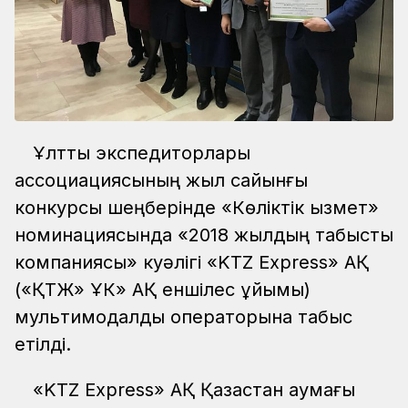
Ұлттық экспедиторлары
ассоциациясының жыл сайынғы
конкурсы шеңберінде «Көліктік қызмет»
номинациясында «2018 жылдың табысты
компаниясы» куәлігі «KTZ Express» АҚ
(«ҚТЖ» ҰК» АҚ еншілес ұйымы)
мультимодалдық операторына табыс
етілді.
«KTZ Express» АҚ Қазақстан аумағы