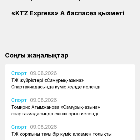
«KTZ Express» АҚ баспасөз қызметі
Соңғы жаңалықтар
Спорт
09.08.2026
ҚТЖ жүйріктері «Самұрық-Қазына»
Спартакиадасында күміс жүлде иеленді
Спорт
09.08.2026
Томирис Атымжанова «Самұрық-Қазына»
спартакиадасында екінші орын иеленді
Спорт
09.08.2026
ҚТЖ қоржыны тағы бір күміс алқамен толықты