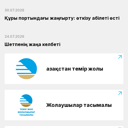
30.07.2026
Құрық портындағы жаңғырту: өткізу қабілеті өсті
24.07.2026
Шетпенің жаңа келбеті
Қазақстан темір жолы
Жолаушылар тасымалы