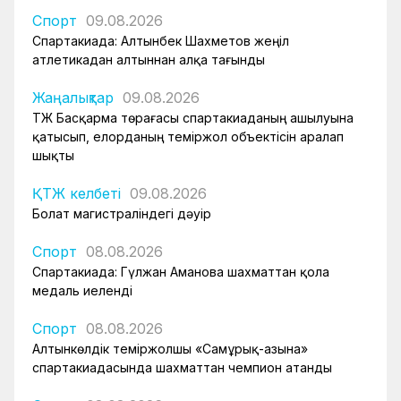
Спорт
09.08.2026
Спартакиада: Алтынбек Шахметов жеңіл
атлетикадан алтыннан алқа тағынды
Жаңалықтар
09.08.2026
ҚТЖ Басқарма төрағасы спартакиаданың ашылуына
қатысып, елорданың теміржол объектісін аралап
шықты
ҚТЖ келбеті
09.08.2026
Болат магистраліндегі дәуір
Спорт
08.08.2026
Спартакиада: Гүлжан Аманова шахматтан қола
медаль иеленді
Спорт
08.08.2026
Алтынкөлдік теміржолшы «Самұрық-Қазына»
спартакиадасында шахматтан чемпион атанды