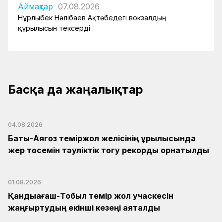
Аймақтар
07.08.2026
Нұрлыбек Нәлібаев Ақтөбедегі вокзалдың
құрылысын тексерді
Басқа да жаңалықтар
04.08.2026
Бақты-Аягөз теміржол желісінің құрылысында
жер төсемін тәуліктік төгу рекорды орнатылды
01.08.2026
Қандыағаш-Тобыл темір жол учаскесін
жаңғыртудың екінші кезеңі аяқталды