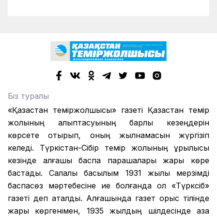
Біз туралы
«Қазақстан теміржолшысы» газеті Қазақстан темір
жолының қалыптасуының барлық кезеңдерін
көрсете отырып, оның жылнамасын жүргізіп
келеді. Түркістан-Сібір темір жолының құрылысы
кезінде алғашқы баспа парақшалары жарық көре
бастады. Салалық басылым 1931 жылы мерзімді
баспасөз мәртебесіне ие болғанда ол «Түрксіб»
газеті деп аталды. Алғашында газет орыс тілінде
жарық көргенімен, 1935 жылдың шілдесінде қазақ