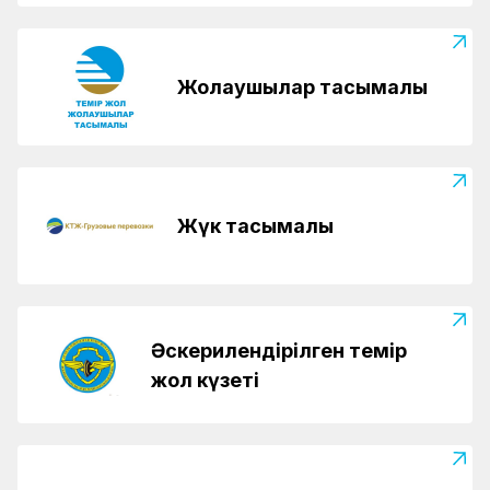
Жолаушылар тасымалы
Жүк тасымалы
Әскерилендірілген темір
жол күзеті