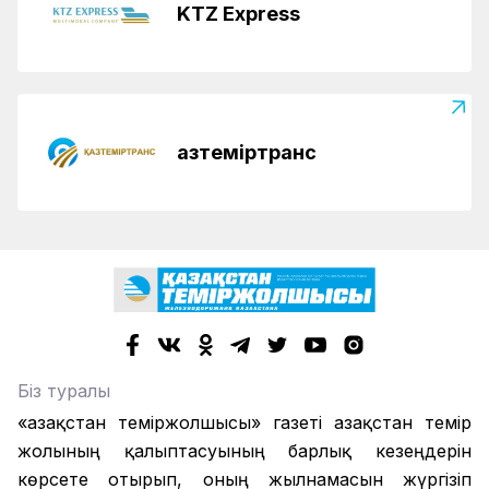
KTZ Express
Қазтеміртранс
Біз туралы
«Қазақстан теміржолшысы» газеті Қазақстан темір
жолының қалыптасуының барлық кезеңдерін
көрсете отырып, оның жылнамасын жүргізіп