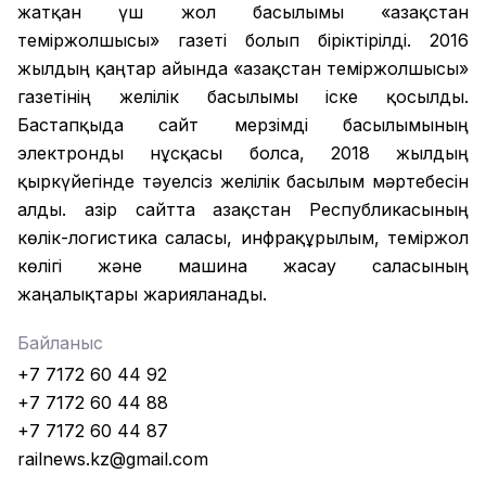
жатқан үш жол басылымы «Қазақстан
теміржолшысы» газеті болып біріктірілді. 2016
жылдың қаңтар айында «Қазақстан теміржолшысы»
газетінің желілік басылымы іске қосылды.
Бастапқыда сайт мерзімді басылымының
электронды нұсқасы болса, 2018 жылдың
қыркүйегінде тәуелсіз желілік басылым мәртебесін
алды. Қазір сайтта Қазақстан Республикасының
көлік-логистика саласы, инфрақұрылым, теміржол
көлігі және машина жасау саласының
жаңалықтары жарияланады.
Байланыс
+7 7172 60 44 92
+7 7172 60 44 88
+7 7172 60 44 87
railnews.kz@gmail.com