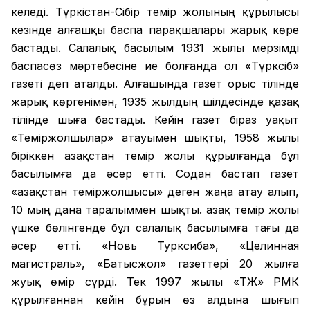
келеді. Түркістан-Сібір темір жолының құрылысы
кезінде алғашқы баспа парақшалары жарық көре
бастады. Салалық басылым 1931 жылы мерзімді
баспасөз мәртебесіне ие болғанда ол «Түрксіб»
газеті деп аталды. Алғашында газет орыс тілінде
жарық көргенімен, 1935 жылдың шілдесінде қазақ
тілінде шыға бастады. Кейін газет біраз уақыт
«Теміржолшылар» атауымен шықты, 1958 жылы
біріккен Қазақстан темір жолы құрылғанда бұл
басылымға да әсер етті. Содан бастап газет
«Қазақстан теміржолшысы» деген жаңа атау алып,
10 мың дана таралыммен шықты. Қазақ темір жолы
үшке бөлінгенде бұл салалық басылымға тағы да
әсер етті. «Новь Турксиба», «Целинная
магистраль», «Батысжол» газеттері 20 жылға
жуық өмір сүрді. Тек 1997 жылы «ҚТЖ» РМК
құрылғаннан кейін бұрын өз алдына шығып