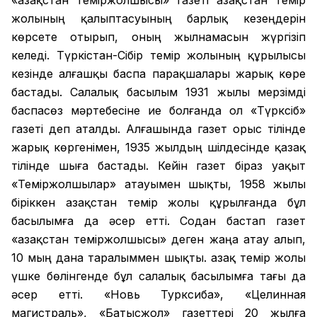
«Қазақстан теміржолшысы» газеті Қазақстан темір
жолының қалыптасуының барлық кезеңдерін
көрсете отырып, оның жылнамасын жүргізіп
келеді. Түркістан-Сібір темір жолының құрылысы
кезінде алғашқы баспа парақшалары жарық көре
бастады. Салалық басылым 1931 жылы мерзімді
баспасөз мәртебесіне ие болғанда ол «Түрксіб»
газеті деп аталды. Алғашында газет орыс тілінде
жарық көргенімен, 1935 жылдың шілдесінде қазақ
тілінде шыға бастады. Кейін газет біраз уақыт
«Теміржолшылар» атауымен шықты, 1958 жылы
біріккен Қазақстан темір жолы құрылғанда бұл
басылымға да әсер етті. Содан бастап газет
«Қазақстан теміржолшысы» деген жаңа атау алып,
10 мың дана таралыммен шықты. Қазақ темір жолы
үшке бөлінгенде бұл салалық басылымға тағы да
әсер етті. «Новь Турксиба», «Целинная
магистраль», «Батысжол» газеттері 20 жылға