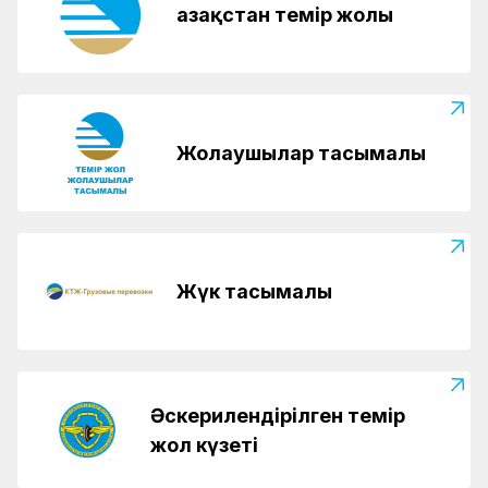
Қазақстан темір жолы
Жолаушылар тасымалы
Жүк тасымалы
Әскерилендірілген темір
жол күзеті