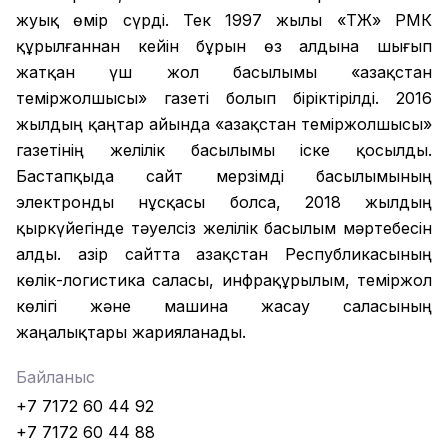
жуық өмір сүрді. Тек 1997 жылы «ҚТЖ» РМК
құрылғаннан кейін бұрын өз алдына шығып
жатқан үш жол басылымы «Қазақстан
теміржолшысы» газеті болып біріктірілді. 2016
жылдың қаңтар айында «Қазақстан теміржолшысы»
газетінің желілік басылымы іске қосылды.
Бастапқыда сайт мерзімді басылымының
электронды нұсқасы болса, 2018 жылдың
қыркүйегінде тәуелсіз желілік басылым мәртебесін
алды. Қазір сайтта Қазақстан Республикасының
көлік-логистика саласы, инфрақұрылым, теміржол
көлігі және машина жасау саласының
жаңалықтары жарияланады.
Байланыс
+7 7172 60 44 92
+7 7172 60 44 88