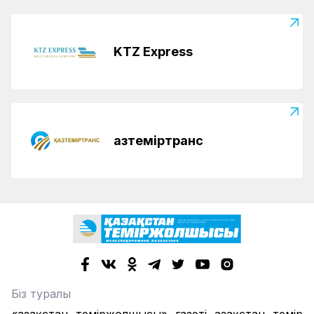
KTZ Express
Қазтеміртранс
Біз туралы