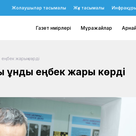
Жолаушылар тасымалы
Жүк тасымалы
Инфрақұр
Газет нөмірлері
Мұражайлар
Арна
еңбек жарық көрді
құнды еңбек жарық көрді