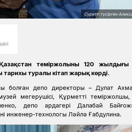
Суретті түсірген Алек
шісі
Қазақстан теміржолының 120 жылдығы
 тарихы туралы кітап жарық көрді.
шы болған депо директоры – Дулат Ахма
зей меңгерушісі, Құрметті теміржолшы,
ненко, депо ардагері Далабай Байғо
інің инженер-технологы Ләйлә Ғабдулина.