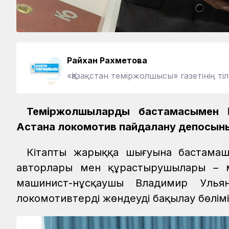
Райхан Рахметова
«Қазақстан теміржолшысы» газетінің тіл
Теміржолшылардың бастамасымен 
Астана локомотив пайдалану депосының
Кітаптың жарыққа шығуына бастама
авторлары мен құрастырушылары – му
машинист-нұсқаушы Владимир Улья
локомотивтерді жөндеуді бақылау бөлім