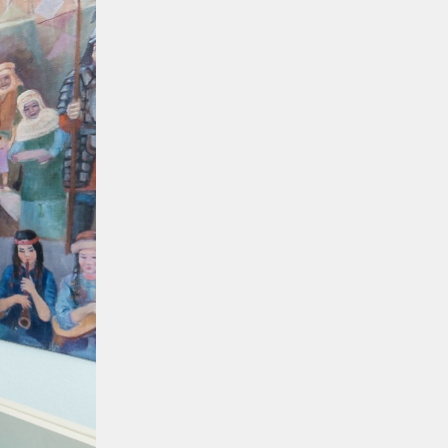
Теміржолшылар 53 теміржол
өткелінде «Қауіпсіз өткел»
профилактикалық акциясын өткізді
Жаңалықтар
04.08.2026
Құрық порты 2026 жылдың І-ші
жарты жылындағы жұмысын
қорытындылады
Аймақтар
04.08.2026
Боранды бекеттің бас қақпасы
Аймақтар
04.08.2026
Ғасырлық тарихы бар вокзалдар
жаңарды
Қауіпсіздік
04.08.2026
Қауіпсіздік сызығынан аттама...
Қауіпсіздік
04.08.2026
Жүргізушілерге жадынама