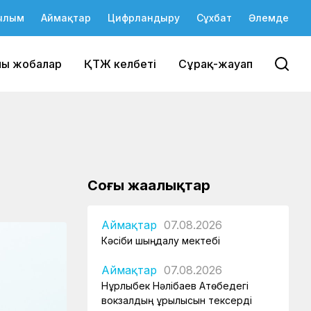
ылым
Аймақтар
Цифрландыру
Сұхбат
Әлемде
йы жобалар
ҚТЖ келбеті
Сұрақ-жауап
Соңғы жаңалықтар
Аймақтар
07.08.2026
Кәсіби шыңдалу мектебі
Аймақтар
07.08.2026
Нұрлыбек Нәлібаев Ақтөбедегі
вокзалдың құрылысын тексерді