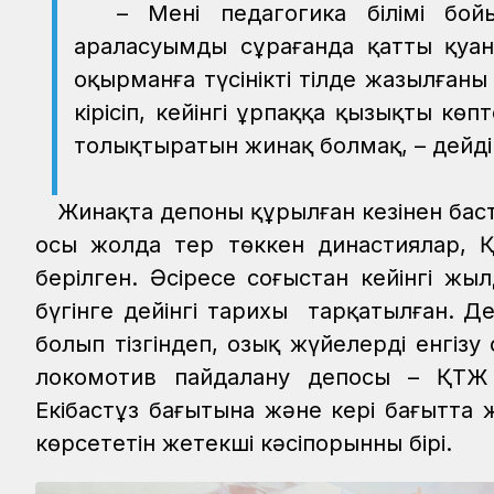
– Менің педагогика білімі бо
араласуымды сұрағанда қатты қуан
оқырманға түсінікті тілде жазылғаны
кірісіп, кейінгі ұрпаққа қызықты к
толықтыратын жинақ болмақ, – дейд
Жинақта депоның құрылған кезінен баста
осы жолда тер төккен династиялар, Қ
берілген. Әсіресе соғыстан кейінгі ж
бүгінге дейінгі тарихы тарқатылған. 
болып тізгіндеп, озық жүйелерді енгізу 
локомотив пайдалану депосы – ҚТЖ ж
Екібастұз бағытына және кері бағытт
көрсететін жетекші кәсіпорынның бірі.