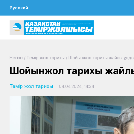
Русский
Негізгі
/
Темір жол тарихы
/
Шойынжол тарихы жайлы құнды 
Шойынжол тарихы жайлы 
Темір жол тарихы
04.04.2024, 14:34