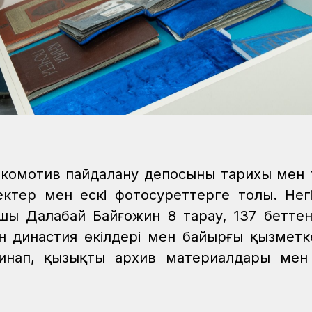
локомотив пайдалану депосының тарихы мен
ктер мен ескі фотосуреттерге толы. Негі
шы Далабай Байғожин 8 тарау, 137 бетте
ен династия өкілдері мен байырғы қызмет
инап, қызықты архив материалдары мен 