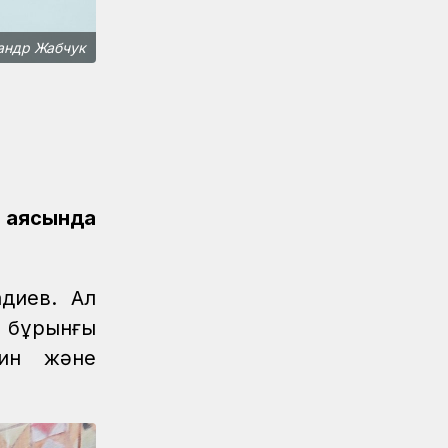
Жаңалықтар
07.08.2026
сандр Жабчук
Астана-1 теміржол вокзалында
рейд өтті
Жаңалықтар
/
07.08.2026
Мұрағат
Қазақстан теміржолшысы газеті,
№62 07 тамыз 2026 жыл
 аясында
Жаңалықтар
06.08.2026
ҚТЖ-да сыбайлас жемқорлыққа қарсы
іс-қимыл мәселелері бойынша оқыту
іс-шарасы өтті
диев. Ал
 бұрынғы
Жаңалықтар
06.08.2026
жин және
Ұзақ мерзімді сервистік қызмет
көрсету ҚТЖ локомотив паркінің
сенімділігін арттырады
Жаңалықтар
05.08.2026