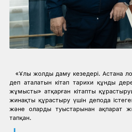
«Ұлы жолдың даму кезеңдері. Астана 
деп аталатын кітап тарихи құнды дере
жұмысты» атқарған кітапты құрастыру
жинақты құрастыру үшін депода істег
және олардың туыстарынан ақпарат ж
тапқан.