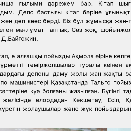
йынша ғылыми дәрежем бар. Кітап шыға
дым. Депо бастығы кітап бәріне ұғынық
 жөн деп кеңес берді. Біз бұл жұмысқа жан-
өптеген мағлұмат таптық. Сөз жоқ, шойынжо
і Д.Байғожин.
п, ең алғашқы пойыздың Ақмола өңіріне келге
ұрметті теміржолшылар туралы кеңінен а
ылдардағы депоның даму жолы жан-жақты б
Депо машинистері Қазақстанда Тальго пойы
сәттеріне куә болғаны жазылған. Бүгінгі та
елісінде елордадан Көкшетау, Есіл, Қа
а жүретін жолаушылар және жүк пойыздары