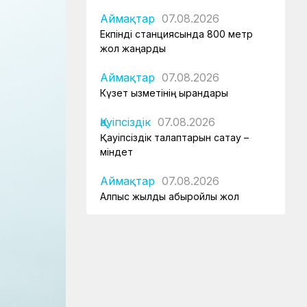
Аймақтар
07.08.2026
Екпінді станциясында 800 метр
жол жаңарды
Аймақтар
07.08.2026
Күзет қызметінің қырандары
Қауіпсіздік
07.08.2026
Қауіпсіздік талаптарын сақтау –
міндет
Аймақтар
07.08.2026
Алпыс жылдық абыройлы жол
Жаңалықтар
07.08.2026
Кәсіподақ белсенділері
марапатталды
Спорт
07.08.2026
Дойбышылар додасы