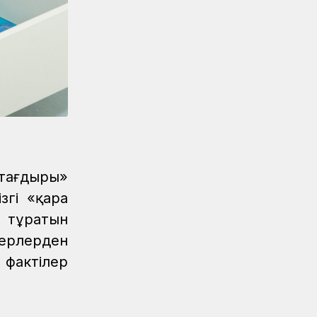
таратты
ҚТЖ келбеті
04.08.2026
Үздік атанған үштік
Жаңалықтар
04.08.2026
Ерен еңбектері еленді
 тағдыры»
згі «қара
н тұратын
керлерден
фактілер