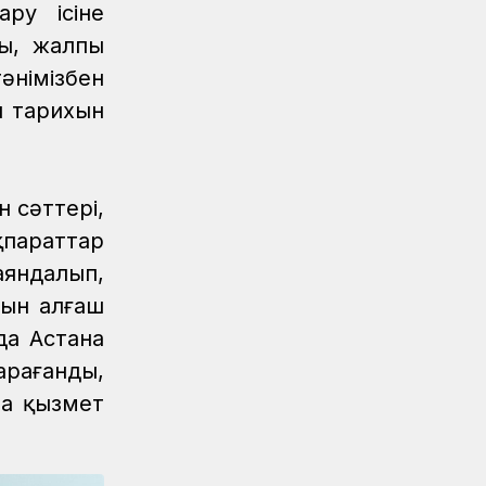
ру ісіне
ты, жалпы
тәнімізбен
л тарихын
н сәттері,
қпараттар
аяндалып,
зын алғаш
ңда Астана
рағанды,
на қызмет