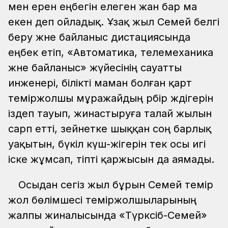
мен ерен еңбегін елеген жан бар ма
екен деп ойладық. Ұзақ жыл Семей белгі
беру және байланыс дистациясында
еңбек етіп, «Автоматика, телемеханика
және байланыс» жүйесінің сауатты
инженері, білікті маман болған қарт
теміржолшы мұражайдың әрбір жәдігерін
іздеп тауып, жинастыруға талай жылын
сарп етті, зейнетке шыққан соң барлық
уақытын, бүкіл күш-жігерін тек осы игі
іске жұмсап, тіпті қаржысын да аямады.
Осыдан сегіз жыл бұрын Семей темір
жол бөлімшесі теміржолшыларының
жалпы жиналысында «Түрксіб-Семей»