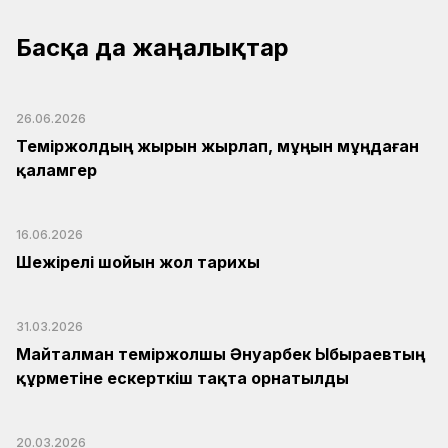
Басқа да жаңалықтар
26.06.2026
Теміржолдың жырын жырлап, мұңын мұңдаған
қаламгер
16.06.2026
Шежірелі шойын жол тарихы
31.03.2026
Майталман теміржолшы Әнуарбек Ыбыраевтың
құрметіне ескерткіш тақта орнатылды
20.03.2026