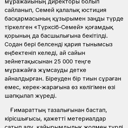
мұражайының директоры болып
сайланып, Семей қалалық юстиция
басқармасының құзырымен заңды түрде
тіркелген «Түрксіб-Семей» қоғамдық
қорының да басшылығына бекітілді.
Содан бері белсенді қария тынымсыз
еңбектеніп келеді, ай сайын
зейнетақысынан 25 000 теңге
мұражайға жұмсауды әдетке
айналдырған. Біреуден бір тиын сұраған
емес, керек-жарағына өз көлігімен өзі
шапқылап жүреді.
Ғимараттың тазалығынан бастап,
кірісшығысы, қажетті метериалдар
сатып алу, қайырымдылық жолмен түрлі