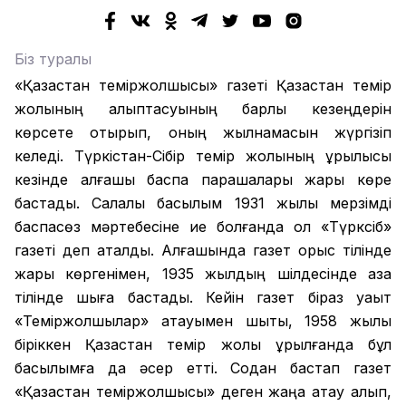
Біз туралы
«Қазақстан теміржолшысы» газеті Қазақстан темір
жолының қалыптасуының барлық кезеңдерін
көрсете отырып, оның жылнамасын жүргізіп
келеді. Түркістан-Сібір темір жолының құрылысы
кезінде алғашқы баспа парақшалары жарық көре
бастады. Салалық басылым 1931 жылы мерзімді
баспасөз мәртебесіне ие болғанда ол «Түрксіб»
газеті деп аталды. Алғашында газет орыс тілінде
жарық көргенімен, 1935 жылдың шілдесінде қазақ
тілінде шыға бастады. Кейін газет біраз уақыт
«Теміржолшылар» атауымен шықты, 1958 жылы
біріккен Қазақстан темір жолы құрылғанда бұл
басылымға да әсер етті. Содан бастап газет
«Қазақстан теміржолшысы» деген жаңа атау алып,