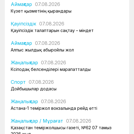
Аймақтар
07.08.2026
Күзет қызметінің қырандары
Қауіпсіздік
07.08.2026
Қауіпсіздік талаптарын сақтау – міндет
Аймақтар
07.08.2026
Алпыс жылдық абыройлы жол
Жаңалықтар
07.08.2026
Кәсіподақ белсенділері марапатталды
Спорт
07.08.2026
Дойбышылар додасы
Жаңалықтар
07.08.2026
Астана-1 теміржол вокзалында рейд өтті
Жаңалықтар
/
Мұрағат
07.08.2026
Қазақстан теміржолшысы газеті, №62 07 тамыз
2026 жыл