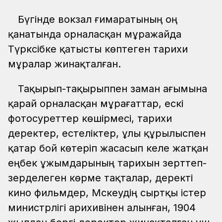
Бүгінде вокзал ғимаратының оң
қанатында орналасқан мұражайда
Түрксібке қатысты көптеген тарихи
мұралар жинақталған.
Тақырып-тақырыппен заман ағымына
қарай орналасқан мұрағаттар, ескі
фотосуреттер көшірмесі, тарихи
деректер, естеліктер, ұлы құрылыспен
қатар бой көтеріп жасасып келе жатқан
еңбек ұжымдарының тарихын зерттеп-
зерделеген көрме тақталар, деректі
кино фильмдер, Мәскеудің сыртқы істер
министрлігі арихивінен алынған, 1904