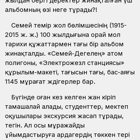
жылдан бергі деректер жинақталған үш
альбомның өзі неге тұрады?!
Семей темір жол бөлімшесінің (1915-
2015 ж. ж.) 100 жылдығына орай мол
тарихи құжаттармен тағы бір альбом
жинақталды. «Семей-Дегелең» атом
полигоны, «Электрожезл станциясы»
құрылым-макеті, тағысын тағы, бас-аяғы
1145 мұрағат жәдігерлер бар.
Бүгінде оған кез келген жан кіріп
тамашалай алады, студенттер, мектеп
оқушылары экскурсия жасап тұрады,
тегін. Ал осы мұражайды
ұйымдастыруға ардагердің төккен тері