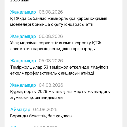
Жаңалықтар
06.08.2026
ҚТЖ-да сыбайлас жемқорлыққа қарсы іс-қимыл
мәселелері бойынша оқыту іс-шарасы өтті
Жаңалықтар
06.08.2026
Ұзақ мерзімді сервистік қызмет көрсету ҚТЖ
локомотив паркінің сенімділігін арттырады
Жаңалықтар
05.08.2026
Теміржолшылар 53 теміржол өткелінде «Қауіпсіз
өткел» профилактикалық акциясын өткізді
Жаңалықтар
04.08.2026
Құрық порты 2026 жылдың І-ші жарты жылындағы
жұмысын қорытындылады
Аймақтар
04.08.2026
Боранды бекеттің бас қақпасы