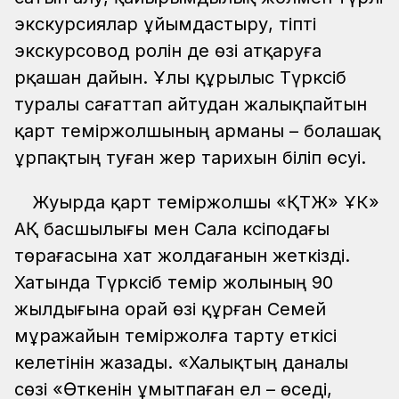
экскурсиялар ұйымдастыру, тіпті
экскурсовод ролін де өзі атқаруға
әрқашан дайын. Ұлы құрылыс Түрксіб
туралы сағаттап айтудан жалықпайтын
қарт теміржолшының арманы – болашақ
ұрпақтың туған жер тарихын біліп өсуі.
Жуырда қарт теміржолшы «ҚТЖ» ҰК»
АҚ басшылығы мен Сала кәсіподағы
төрағасына хат жолдағанын жеткізді.
Хатында Түрксіб темір жолының 90
жылдығына орай өзі құрған Семей
мұражайын теміржолға тарту еткісі
келетінін жазады. «Халықтың даналы
сөзі «Өткенін ұмытпаған ел – өседі,