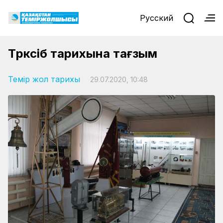
Русский
Түрксіб тарихына тағзым
Темір жол тарихы
29.07.2020, 10:48