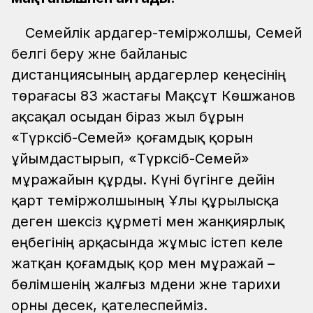
Семейлік ардагер-теміржолшы, Семей
белгі беру және байланыс
дистанциясының ардагерлер кеңесінің
төрағасы 83 жастағы Мақсұт Көшжанов
ақсақал осыдан біраз жыл бұрын
«Түрксіб-Семей» қоғамдық қорын
ұйымдастырып, «Түрксіб-Семей»
мұражайын құрды. Күні бүгінге дейін
қарт теміржолшының Ұлы құрылысқа
деген шексіз құрметі мен жанқиярлық
еңбегінің арқасында жұмыс істеп келе
жатқан қоғамдық қор мен мұражай –
бөлімшенің жалғыз мәдени және тарихи
орны десек, қателеспейміз.