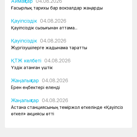
Аймақтар
04.08.2026
Ғасырлық тарихы бар вокзалдар жаңарды
Қауіпсіздік
04.08.2026
Қауіпсіздік сызығынан аттама...
Қауіпсіздік
04.08.2026
Жүргізушілерге жадынама таратты
ҚТЖ келбеті
04.08.2026
Үздік атанған үштік
Жаңалықтар
04.08.2026
Ерен еңбектері еленді
Жаңалықтар
04.08.2026
Астана станциясының теміржол өткелінде «Қауіпсіз
өткел» акциясы өтті