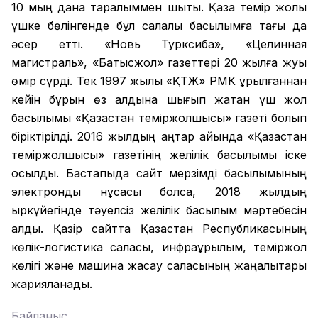
10 мың дана таралыммен шықты. Қазақ темір жолы
үшке бөлінгенде бұл салалық басылымға тағы да
әсер етті. «Новь Турксиба», «Целинная
магистраль», «Батысжол» газеттері 20 жылға жуық
өмір сүрді. Тек 1997 жылы «ҚТЖ» РМК құрылғаннан
кейін бұрын өз алдына шығып жатқан үш жол
басылымы «Қазақстан теміржолшысы» газеті болып
біріктірілді. 2016 жылдың қаңтар айында «Қазақстан
теміржолшысы» газетінің желілік басылымы іске
қосылды. Бастапқыда сайт мерзімді басылымының
электронды нұсқасы болса, 2018 жылдың
қыркүйегінде тәуелсіз желілік басылым мәртебесін
алды. Қазір сайтта Қазақстан Республикасының
көлік-логистика саласы, инфрақұрылым, теміржол
көлігі және машина жасау саласының жаңалықтары
жарияланады.
Байланыс