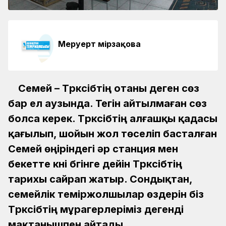
Меруерт Өмірзақова
Семей – Түрксібтің отаны деген сөз
бар ел аузында. Тегін айтылмаған сөз
болса керек. Түрксібтің алғашқы қадасы
қағылып, шойын жол төселіп басталған
Семей өңіріндегі әр станция мен
бекетте күні бүгінге дейін Түрксібтің
тарихы сайрап жатыр. Сондықтан,
семейлік теміржолшылар өздерін біз
Түрксібтің мұрагерлеріміз дегенді
мақтанышпен айтады.