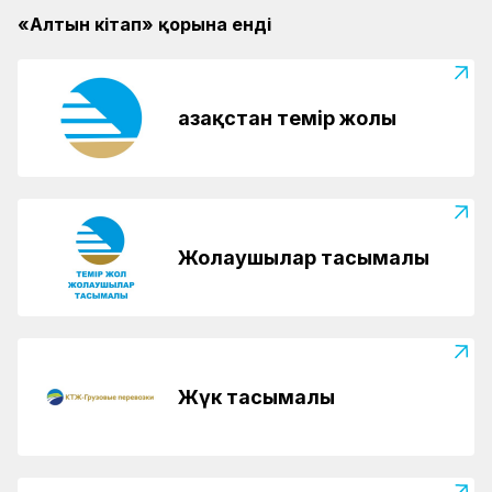
«Алтын кітап» қорына енді
Қазақстан темір жолы
Жолаушылар тасымалы
Жүк тасымалы