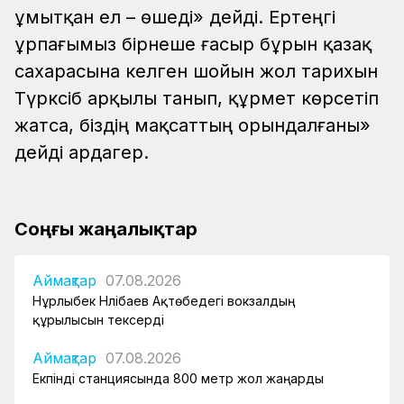
ұмытқан ел – өшеді» дейді. Ертеңгі
ұрпағымыз бірнеше ғасыр бұрын қазақ
сахарасына келген шойын жол тарихын
Түрксіб арқылы танып, құрмет көрсетіп
жатса, біздің мақсаттың орындалғаны»
дейді ардагер.
Соңғы жаңалықтар
Аймақтар
07.08.2026
Нұрлыбек Нәлібаев Ақтөбедегі вокзалдың
құрылысын тексерді
Аймақтар
07.08.2026
Екпінді станциясында 800 метр жол жаңарды