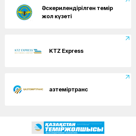
Әскерилендірілген темір
жол күзеті
KTZ Express
Қазтеміртранс