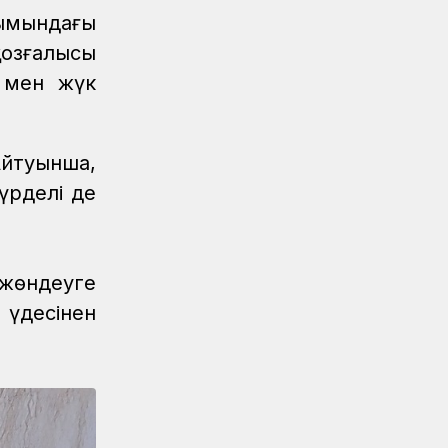
қымындағы
қозғалысы
ы мен жүк
Айтуынша,
үрделі де
 жөндеуге
 үдесінен