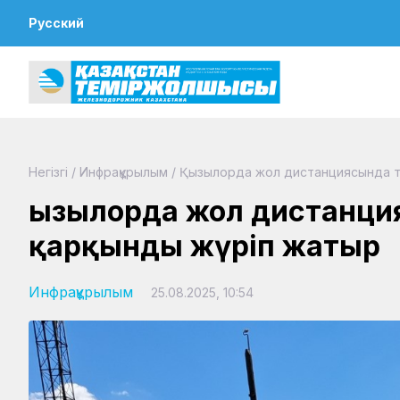
Русский
Негізгі
/
Инфрақұрылым
/
Қызылорда жол дистанциясында те
Қызылорда жол дистанци
қарқынды жүріп жатыр
Инфрақұрылым
25.08.2025, 10:54