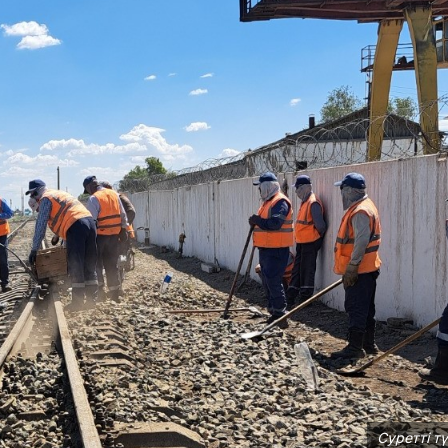
Суретті т