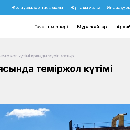
Жолаушылар тасымалы
Жүк тасымалы
Инфрақұр
Газет нөмірлері
Мұражайлар
Арна
міржол күтімі қарқынды жүріп жатыр
ясында теміржол күтімі