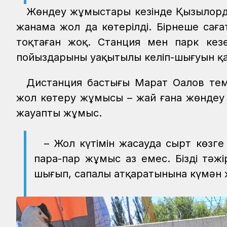
Жөндеу жұмыстары кезінде Қызылорда 
жанама жол да көтерілді. Бірнеше сағ
тоқтаған жоқ. Станция мен парк кезе
пойыздарының уақытылы келіп-шығуын қа
Дистанция бастығы Марат Оңалов тем
жол көтеру жұмысы – жай ғана жөндеу е
жауапты жұмыс.
– Жол күтімін жасауда сырт көзге 
пара-пар жұмыс аз емес. Біздің тә
шығып, сапалы атқаратынына күмән ж