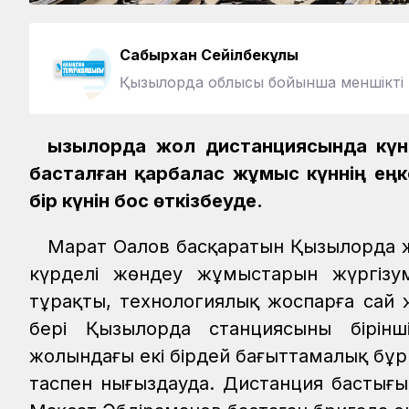
Сабырхан Сейілбекұлы
Қызылорда облысы бойынша меншікті 
Қызылорда жол дистанциясында күн
басталған қарбалас жұмыс күннің ең
бір күнін бос өткізбеуде.
Марат Оңалов басқаратын Қызылорда 
күрделі жөндеу жұмыстарын жүргізум
тұрақты, технологиялық жоспарға сай ж
бері Қызылорда станциясының бірін
жолындағы екі бірдей бағыттамалық бұ
таспен нығыздауда. Дистанция бастығ