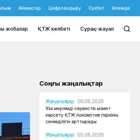
ылым
Аймақтар
Цифрландыру
Сұхбат
Әлемде
йы жобалар
ҚТЖ келбеті
Сұрақ-жауап
Соңғы жаңалықтар
Жаңалықтар
06.08.2026
Ұзақ мерзімді сервистік қызмет
көрсету ҚТЖ локомотив паркінің
сенімділігін арттырады
Жаңалықтар
05.08.2026