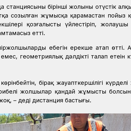
станциясының бірінші жолының оңтүстік ал
атқа созылған жұмысқа қарамастан пойыз 
кшілері қозғалысты үйлестіріп, жолауш
мтамасыз етті.
іржолшылардың еңбегін ерекше атап өтті. 
мес, геометриялық дәлдікті талап етеін к
көрінбейтін, бірақ жауапткершілігі күрделі
жірибелі жолшылар қандай жұмыстың болсын
оқ, – деді дистанция бастығы.