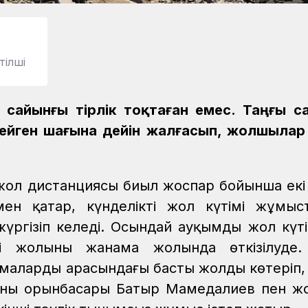
тілші
 сайынғы тірлік тоқтаған емес. Таңғы с
кейген шағына дейін жалғасып, жолшыла
жол дистанциясы биыл жоспар бойынша екі
ен қатар, күнделікті жол күтімі жұмыс
үргізіп келеді. Осындай ауқымды жол күті
ші жолының жанама жолында өткізілуде.
рмалардың арасындағы басты жолды көтеріп
ының орынбасары Батыр Мамедалиев пен ж