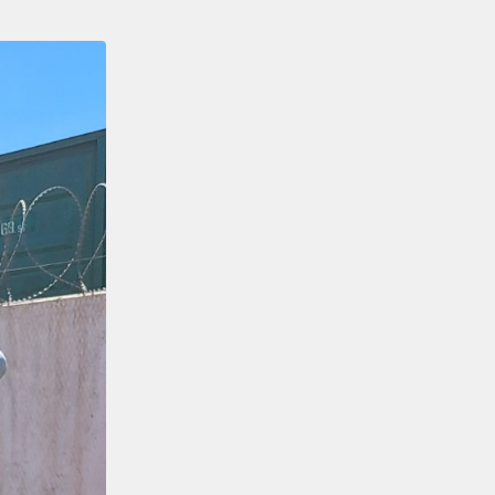
.
Аймақтар
04.08.2026
Ақтөбеде үздік теміржолшылар
марапатталды
Аймақтар
04.08.2026
«Ахау Семей» шырқалған күн...
Аймақтар
04.08.2026
Мерейлі марапат
Аймақтар
04.08.2026
Маңғыстауда үздік
теміржолшылар төсбелгілермен
марапатталды
Аймақтар
04.08.2026
Сарышағанда «Теміржол саябағы»
ашылды
Жаңалықтар
04.08.2026