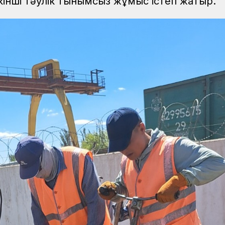
екінші тәулік тынымсыз жұмыс істеп жатыр