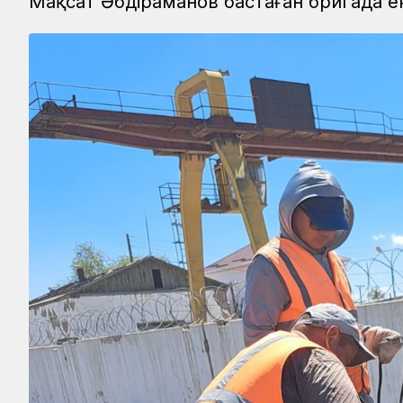
Мақсат Әбдіраманов бастаған бригада 