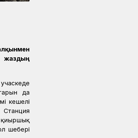
таратты
ҚТЖ келбеті
04.08.2026
Үздік атанған үштік
Жаңалықтар
04.08.2026
Ерен еңбектері еленді
алқынмен
Жаңалықтар
04.08.2026
р жаздың
Астана станциясының теміржол
өткелінде «Қауіпсіз өткел»
акциясы өтті
 учаскеде
Жаңалықтар
04.08.2026
тарын да
«Жүк тасымалының» жетістігі
мі кешелі
Аймақтар
04.08.2026
 Станция
Мерейлі мереке, лайықты марапат
, қиыршық
ол шебері
Аймақтар
04.08.2026
Құрмет төрінде – теміржолшылар