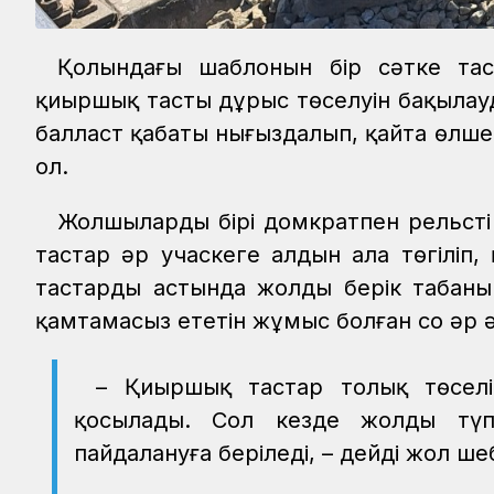
Қолындағы шаблонын бір сәтке тас
қиыршық тастың дұрыс төселуін бақылауд
балласт қабаты нығыздалып, қайта өлшені
ол.
Жолшылардың бірі домкратпен рельсті
тастар әр учаскеге алдын ала төгіліп
тастардың астында жолдың берік табаны
қамтамасыз ететін жұмыс болған соң әр 
– Қиыршық тастар толық төселі
қосылады. Сол кезде жолдың түпк
пайдалануға беріледі, – дейді жол ше