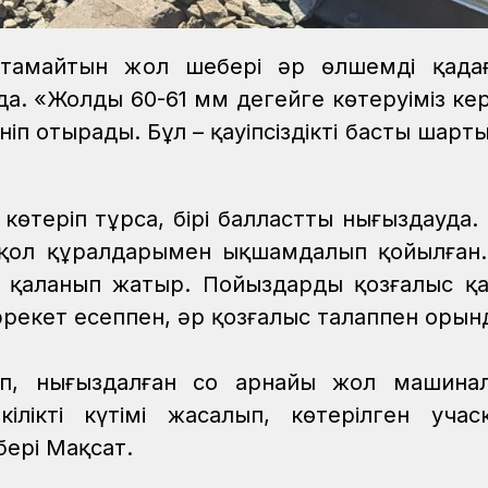
тамайтын жол шебері әр өлшемді қадағ
а. «Жолды 60-61 мм деңгейге көтеруіміз кер
п отырады. Бұл – қауіпсіздіктің басты шарты
 көтеріп тұрса, бірі балластты нығыздауда
, қол құралдарымен ықшамдалып қойылған.
 қаланып жатыр. Пойыздардың қозғалыс қауі
әрекет есеппен, әр қозғалыс талаппен орын
п, нығыздалған соң арнайы жол машинал
ілікті күтімі жасалып, көтерілген учас
бері Мақсат.