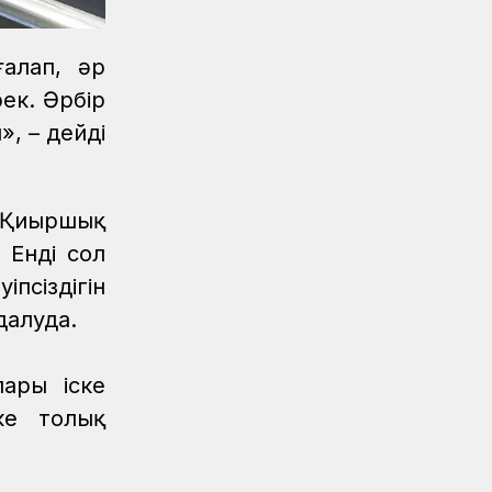
алап, әр
ек. Әрбір
», – дейді
. Қиыршық
 Енді сол
псіздігін
далуда.
ары іске
ке толық