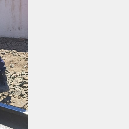
Теміржолшылардың мерекелік
демалысы
Спорт
04.08.2026
Арыстықтар – ауыспалы кубок
иегері