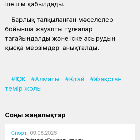
шешім қабылдады.
Барлық талқыланған мәселелер
бойынша жауапты тұлғалар
тағайындалды және іске асырудың
қысқа мерзімдері анықталды.
#ҚТЖ
#Алматы
#Қытай
#Қазақстан
темір жолы
Соңғы жаңалықтар
Спорт
09.08.2026
ҚТЖ жүйріктері «Самұрық-Қазына»