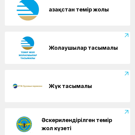
Қазақстан темір жолы
Жолаушылар тасымалы
Жүк тасымалы
Әскерилендірілген темір
жол күзеті