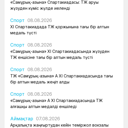
«Самұрық-Қазына» Спартакиадасы: ҚТЖ аруы
жүзуден күміс жүлде иеленді
Спорт
08.08.2026
XI Спартакиадада ҚТЖ қоржынына тағы бір алтын
медаль түсті
Спорт
08.08.2026
«Самұрық-Қазына» XI Спартакиадасында жүзуден
ҚТЖ еншісіне тағы бір алтын медаль түсті
Спорт
08.08.2026
ҚТЖ «Самұрық-Қазына» АҚ XI Спартакиадасында тағы
бір алтын медаль жеңіп алды
Спорт
08.08.2026
«Самұрық-Қазына» АҚ XI Спартакиадасында ҚТЖ
алғашқы алтын медалді еншіледі
Аймақтар
07.08.2026
Арқалықта жаңғыртудан кейін теміржол вокзалы