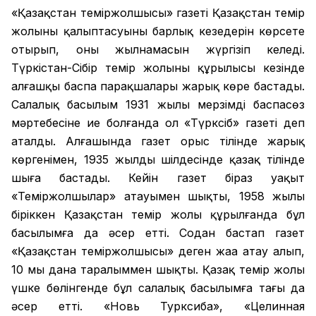
«Қазақстан теміржолшысы» газеті Қазақстан темір
жолының қалыптасуының барлық кезеңдерін көрсете
отырып, оның жылнамасын жүргізіп келеді.
Түркістан-Сібір темір жолының құрылысы кезінде
алғашқы баспа парақшалары жарық көре бастады.
Салалық басылым 1931 жылы мерзімді баспасөз
мәртебесіне ие болғанда ол «Түрксіб» газеті деп
аталды. Алғашында газет орыс тілінде жарық
көргенімен, 1935 жылдың шілдесінде қазақ тілінде
шыға бастады. Кейін газет біраз уақыт
«Теміржолшылар» атауымен шықты, 1958 жылы
біріккен Қазақстан темір жолы құрылғанда бұл
басылымға да әсер етті. Содан бастап газет
«Қазақстан теміржолшысы» деген жаңа атау алып,
10 мың дана таралыммен шықты. Қазақ темір жолы
үшке бөлінгенде бұл салалық басылымға тағы да
әсер етті. «Новь Турксиба», «Целинная