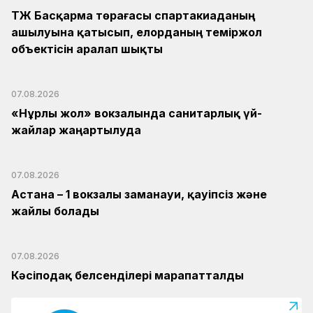
ҚТЖ Басқарма төрағасы спартакиаданың
ашылуына қатысып, елорданың теміржол
объектісін аралап шықты
07.08.2026
«Нұрлы жол» вокзалында санитарлық үй-
жайлар жаңартылуда
07.08.2026
Астана – 1 вокзалы заманауи, қауіпсіз және
жайлы болады
07.08.2026
Кәсіподақ белсенділері марапатталды