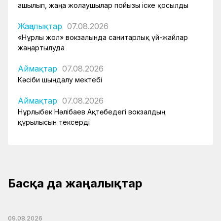
ашылып, жаңа жолаушылар пойызы іске қосылды
Жаңалықтар
07.08.2026
«Нұрлы жол» вокзалында санитарлық үй-жайлар
жаңартылуда
Аймақтар
07.08.2026
Кәсіби шыңдалу мектебі
Аймақтар
07.08.2026
Нұрлыбек Нәлібаев Ақтөбедегі вокзалдың
құрылысын тексерді
Басқа да жаңалықтар
09.08.2026