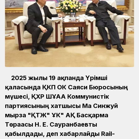
2025 жылғы 19 ақпанда Үрімші
қаласында ҚКП ОК Саяси Бюросының
мүшесі, ҚХР ШҰАА Коммунистік
партиясының хатшысы Ма Синжуй
мырза "ҚТЖ" ҰК" АҚ Басқарма
Төрағасы Н. Е. Сауранбаевты
қабылдады, деп хабарлайды Rail-