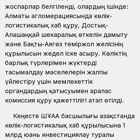
жоспарлар белгіленді, олардың ішінде:
Алматы агломерациясында көлік-
логистикалық хаб құру, Достық-
Алашаңқай шекаралық өткелін дамыту
және Бақты-Аягөз теміржол желісінің
құрылысын жедел іске асыру. Көліктің
барлық түрлерімен жүктерді
тасымалдау мәселелерін жалпы
үйлестіру үшін мемлекеттік
органдардың қатысуымен аралас
комиссия құру қажеттілігі атап өтілді.
Кеңесте ШҰАА басшылығы Қазақстанда
көлік-логистикалық хаб құрылысына 1
млрд юань инвестициялау туралы