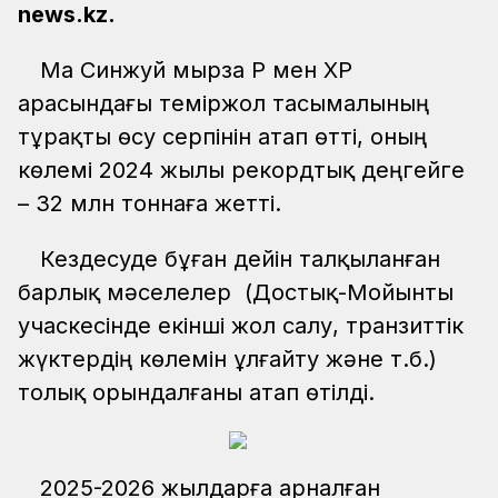
news.kz.
Ма Синжуй мырза ҚР мен ҚХР
арасындағы теміржол тасымалының
тұрақты өсу серпінін атап өтті, оның
көлемі 2024 жылы рекордтық деңгейге
– 32 млн тоннаға жетті.
Кездесуде бұған дейін талқыланған
барлық мәселелер (Достық-Мойынты
учаскесінде екінші жол салу, транзиттік
жүктердің көлемін ұлғайту және т.б.)
толық орындалғаны атап өтілді.
2025-2026 жылдарға арналған