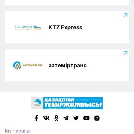
KTZ Express
Қазтеміртранс
Біз туралы