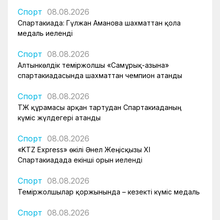
Спорт
08.08.2026
Спартакиада: Гүлжан Аманова шахматтан қола
медаль иеленді
Спорт
08.08.2026
Алтынкөлдік теміржолшы «Самұрық-Қазына»
спартакиадасында шахматтан чемпион атанды
Спорт
08.08.2026
ҚТЖ құрамасы арқан тартудан Спартакиаданың
күміс жүлдегері атанды
Спорт
08.08.2026
«KTZ Express» өкілі Әнел Жеңісқызы XI
Спартакиадада екінші орын иеленді
Спорт
08.08.2026
Теміржолшылар қоржынында – кезекті күміс медаль
Спорт
08.08.2026