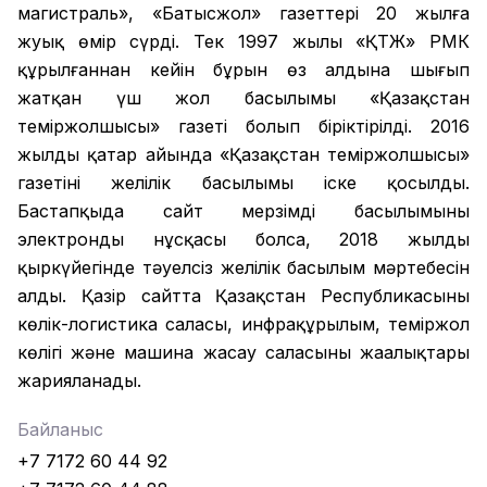
магистраль», «Батысжол» газеттері 20 жылға
жуық өмір сүрді. Тек 1997 жылы «ҚТЖ» РМК
құрылғаннан кейін бұрын өз алдына шығып
жатқан үш жол басылымы «Қазақстан
теміржолшысы» газеті болып біріктірілді. 2016
жылдың қаңтар айында «Қазақстан теміржолшысы»
газетінің желілік басылымы іске қосылды.
Бастапқыда сайт мерзімді басылымының
электронды нұсқасы болса, 2018 жылдың
қыркүйегінде тәуелсіз желілік басылым мәртебесін
алды. Қазір сайтта Қазақстан Республикасының
көлік-логистика саласы, инфрақұрылым, теміржол
көлігі және машина жасау саласының жаңалықтары
жарияланады.
Байланыс
+7 7172 60 44 92