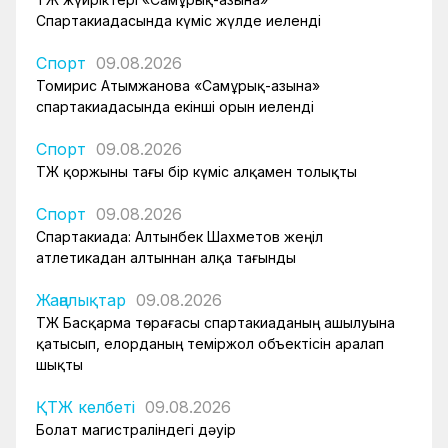
Спартакиадасында күміс жүлде иеленді
Спорт
09.08.2026
Томирис Атымжанова «Самұрық-Қазына»
спартакиадасында екінші орын иеленді
Спорт
09.08.2026
ҚТЖ қоржыны тағы бір күміс алқамен толықты
Спорт
09.08.2026
Спартакиада: Алтынбек Шахметов жеңіл
атлетикадан алтыннан алқа тағынды
Жаңалықтар
09.08.2026
ҚТЖ Басқарма төрағасы спартакиаданың ашылуына
қатысып, елорданың теміржол объектісін аралап
шықты
ҚТЖ келбеті
09.08.2026
Болат магистраліндегі дәуір