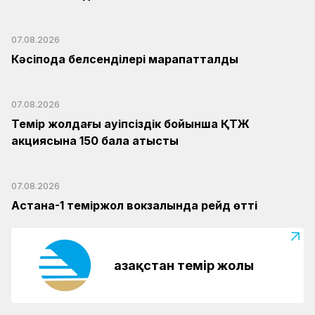
07.08.2026
Кәсіподақ белсенділері марапатталды
07.08.2026
Темір жолдағы қауіпсіздік бойынша ҚТЖ
акциясына 150 бала қатысты
07.08.2026
Астана-1 теміржол вокзалында рейд өтті
Қазақстан темір жолы