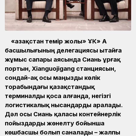
«Қазақстан темір жолы» ҰК» АҚ
басшылығының делегациясы Қытайға
жұмыс сапары аясында Сиань Құрғақ
портын, Xianguojigang станциясын,
сондай-ақ осы маңызды көлік
торабындағы қазақстандық
терминалды қоса алғанда, негізгі
логистикалық нысандарды аралады.
Дәл осы Сиань қаласы контейнерлік
пойыздарды жөнелту бойынша
көшбасшы болып саналады – жалпы