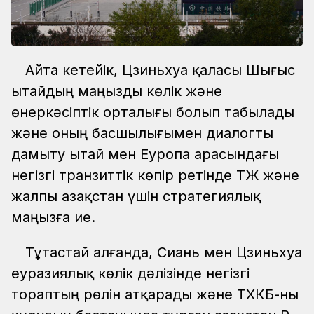
Айта кетейік, Цзиньхуа қаласы Шығыс
Қытайдың маңызды көлік және
өнеркәсіптік орталығы болып табылады
және оның басшылығымен диалогты
дамыту Қытай мен Еуропа арасындағы
негізгі транзиттік көпір ретінде ҚТЖ және
жалпы Қазақстан үшін стратегиялық
маңызға ие.
Тұтастай алғанда, Сиань мен Цзиньхуа
еуразиялық көлік дәлізінде негізгі
тораптың рөлін атқарады және ТХКБ-ны