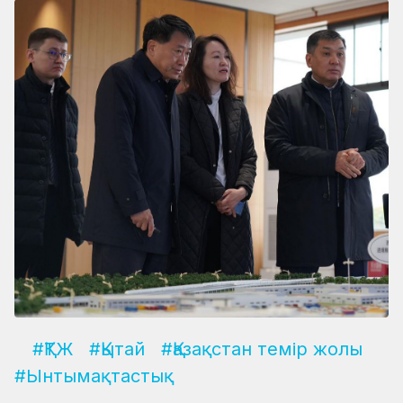
#ҚТЖ
#Қытай
#Қазақстан темір жолы
#Ынтымақтастық