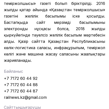
теміржолшысы» газеті болып біріктірілді. 2016
жылдың қаңтар айында «Қазақстан теміржолшысы»
газетінің желілік басылымы іске қосылды.
Бастапқыда сайт мерзімді басылымының
электронды нұсқасы болса, 2018 жылдың
қыркүйегінде тәуелсіз желілік басылым мәртебесін
алды. Қазір сайтта Қазақстан Республикасының
көлік-логистика саласы, инфрақұрылым, теміржол
көлігі және машина жасау саласының жаңалықтары
жарияланады.
Байланыс
+7 7172 60 44 92
+7 7172 60 44 88
+7 7172 60 44 87
railnews.kz@gmail.com
Сайттың шығарушы