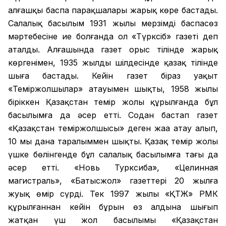
алғашқы баспа парақшалары жарық көре бастады.
Салалық басылым 1931 жылы мерзімді баспасөз
мәртебесіне ие болғанда ол «Түрксіб» газеті деп
аталды. Алғашында газет орыс тілінде жарық
көргенімен, 1935 жылдың шілдесінде қазақ тілінде
шыға бастады. Кейін газет біраз уақыт
«Теміржолшылар» атауымен шықты, 1958 жылы
біріккен Қазақстан темір жолы құрылғанда бұл
басылымға да әсер етті. Содан бастап газет
«Қазақстан теміржолшысы» деген жаңа атау алып,
10 мың дана таралыммен шықты. Қазақ темір жолы
үшке бөлінгенде бұл салалық басылымға тағы да
әсер етті. «Новь Турксиба», «Целинная
магистраль», «Батысжол» газеттері 20 жылға
жуық өмір сүрді. Тек 1997 жылы «ҚТЖ» РМК
құрылғаннан кейін бұрын өз алдына шығып
жатқан үш жол басылымы «Қазақстан