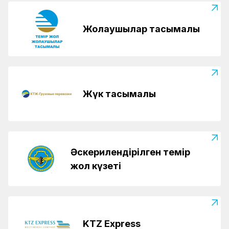
Жолаушылар тасымалы
Жүк тасымалы
Әскерилендірілген темір
жол күзеті
KTZ Express