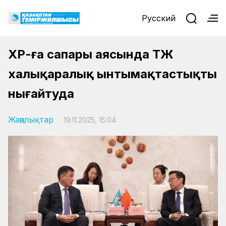
Русский
ҚХР-ға сапары аясында ҚТЖ
халықаралық ынтымақтастықты
нығайтуда
Жаңалықтар
19.11.2025, 15:04