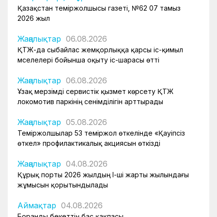
Қазақстан теміржолшысы газеті, №62 07 тамыз
2026 жыл
Жаңалықтар
06.08.2026
ҚТЖ-да сыбайлас жемқорлыққа қарсы іс-қимыл
мәселелері бойынша оқыту іс-шарасы өтті
Жаңалықтар
06.08.2026
Ұзақ мерзімді сервистік қызмет көрсету ҚТЖ
локомотив паркінің сенімділігін арттырады
Жаңалықтар
05.08.2026
Теміржолшылар 53 теміржол өткелінде «Қауіпсіз
өткел» профилактикалық акциясын өткізді
Жаңалықтар
04.08.2026
Құрық порты 2026 жылдың І-ші жарты жылындағы
жұмысын қорытындылады
Аймақтар
04.08.2026
Боранды бекеттің бас қақпасы