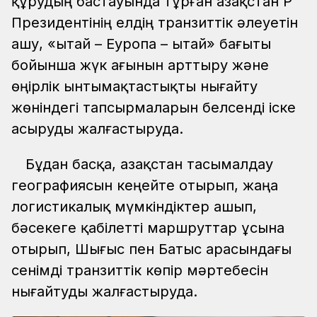
құрудың бастауында тұрған Қазақстан ҚР
Президентінің елдің транзиттік әлеуетін
ашу, «Қытай – Еуропа – Қытай» бағыты
бойынша жүк ағынын арттыру және
өңірлік ынтымақтастықты нығайту
жөніндегі тапсырмаларын белсенді іске
асыруды жалғастыруда.
Бұдан басқа, Қазақстан тасымалдау
географиясын кеңейте отырып, жаңа
логистикалық мүмкіндіктер ашып,
бәсекеге қабілетті маршруттар ұсына
отырып, Шығыс пен Батыс арасындағы
сенімді транзиттік көпір мәртебесін
нығайтуды жалғастыруда.