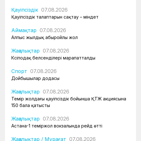
Қауіпсіздік
07.08.2026
Қауіпсіздік талаптарын сақтау – міндет
Аймақтар
07.08.2026
Алпыс жылдық абыройлы жол
Жаңалықтар
07.08.2026
Кәсіподақ белсенділері марапатталды
Спорт
07.08.2026
Дойбышылар додасы
Жаңалықтар
07.08.2026
Темір жолдағы қауіпсіздік бойынша ҚТЖ акциясына
150 бала қатысты
Жаңалықтар
07.08.2026
Астана-1 теміржол вокзалында рейд өтті
Жаңалықтар
/
Мұрағат
07.08.2026