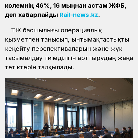
көлемнің 46%, 16 мыңнан астам ЖФБ,
деп хабарлайды
Rail-news.kz
.
ҚТЖ басшылығы операциялық
қызметпен танысып, ынтымақтастықты
кеңейту перспективаларын және жүк
тасымалдау тиімділігін арттырудың жаңа
тетіктерін талқылады.