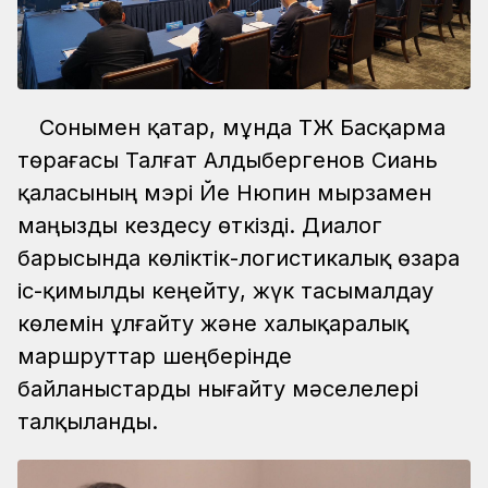
Сонымен қатар, мұнда ҚТЖ Басқарма
төрағасы Талғат Алдыбергенов Сиань
қаласының мэрі Йе Нюпин мырзамен
маңызды кездесу өткізді. Диалог
барысында көліктік-логистикалық өзара
іс-қимылды кеңейту, жүк тасымалдау
көлемін ұлғайту және халықаралық
маршруттар шеңберінде
байланыстарды нығайту мәселелері
талқыланды.