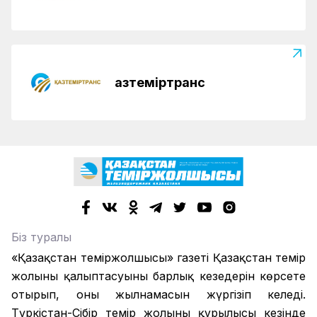
Қазтеміртранс
Біз туралы
«Қазақстан теміржолшысы» газеті Қазақстан темір
жолының қалыптасуының барлық кезеңдерін көрсете
отырып, оның жылнамасын жүргізіп келеді.
Түркістан-Сібір темір жолының құрылысы кезінде