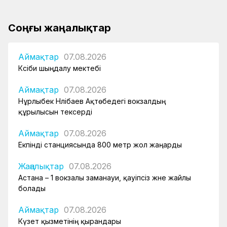
Соңғы жаңалықтар
Аймақтар
07.08.2026
Кәсіби шыңдалу мектебі
Аймақтар
07.08.2026
Нұрлыбек Нәлібаев Ақтөбедегі вокзалдың
құрылысын тексерді
Аймақтар
07.08.2026
Екпінді станциясында 800 метр жол жаңарды
Жаңалықтар
07.08.2026
Астана – 1 вокзалы заманауи, қауіпсіз және жайлы
болады
Аймақтар
07.08.2026
Күзет қызметінің қырандары