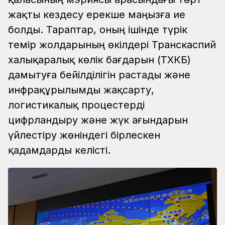
жақты кездесу ерекше маңызға ие
болды. Тараптар, оның ішінде түрік
темір жолдарының өкілдері Транскаспий
халықаралық көлік бағдарын (ТХКБ)
дамытуға бейілділігін растады және
инфрақұрылымды жақсарту,
логистикалық процестерді
цифрландыру және жүк ағындарын
үйлестіру жөніндегі бірлескен
қадамдарды келісті.