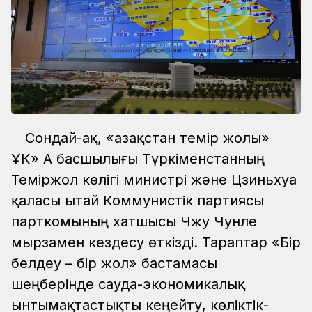
Сондай-ақ, «Қазақстан темір жолы»
ҰК» АҚ басшылығы Түркіменстанның
Теміржол көлігі министрі және Цзиньхуа
қаласы Қытай Коммунистік партиясы
парткомының хатшысы Чжу Чунле
мырзамен кездесу өткізді. Тараптар «Бір
белдеу – бір жол» бастамасы
шеңберінде сауда-экономикалық
ынтымақтастықты кеңейту, көліктік-