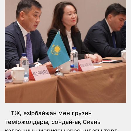
ҚТЖ, әзірбайжан мен грузин
теміржолдары, сондай-ақ Сиань
қаласының мэриясы арасындағы төрт