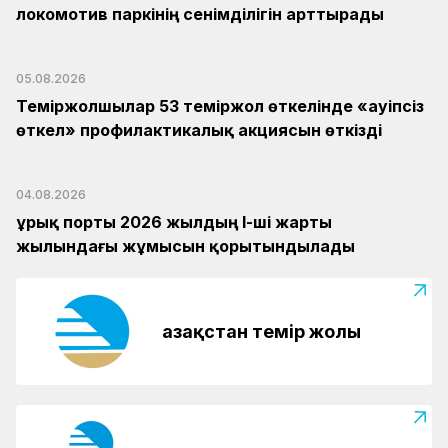
локомотив паркінің сенімділігін арттырады
05.08.2026
Теміржолшылар 53 теміржол өткелінде «Қауіпсіз
өткел» профилактикалық акциясын өткізді
04.08.2026
Құрық порты 2026 жылдың І-ші жарты
жылындағы жұмысын қорытындылады
Қазақстан темір жолы