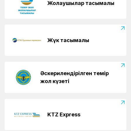
Жолаушылар тасымалы
Жүк тасымалы
Әскерилендірілген темір
жол күзеті
KTZ Express