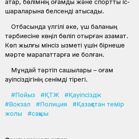
қатар, бөлімнің қоғамдық және спорттық іс-
шараларына белсенді қатысады.
Отбасында үлгілі әке, үш баланың
тәрбиесіне көңіл бөліп отырған азамат.
Көп жылғы мінсіз қызметі үшін бірнеше
мәрте марапаттарға ие болған.
Мұндай тәртіп сақшылары – қоғам
қауіпсіздігінің сенімді тірегі.
#Пойыз
#ҚТЖ
#Қауіпсіздік
#Вокзал
#Полиция
#Қазақстан темір
жолы
#сақшы