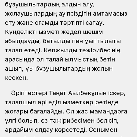
бұзушылықтардың алдын алу,
жолаушылардың қауіпсіздігін қамтамасыз
ету және қоғамдық тәртіпті сақтау.
Күнделікті қызметі жедел шешім
қабылдауды, батылдық пен ұқыптылықты
талап етеді. Көпжылдық тәжірибесінің
арқасында ол талай қылмыстың бетін
ашып, құқық бұзушылықтардың жолын
кескен.
Әріптестері Таңат Ақылбекұлын іскер,
талапшыл әрі әділ қызметкер ретінде
жоғары бағалайды. Ол жас мамандарға
үлгі болып, өз тәжірибесімен бөлісіп,
әрдайым қолдау көрсетеді. Сонымен