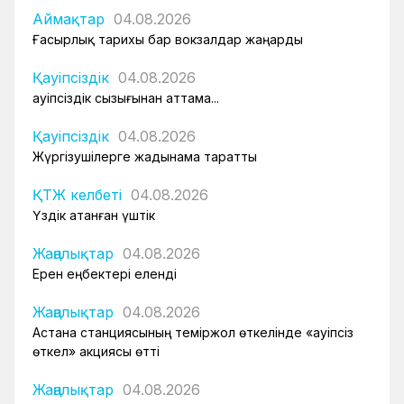
Аймақтар
04.08.2026
Ғасырлық тарихы бар вокзалдар жаңарды
Қауіпсіздік
04.08.2026
Қауіпсіздік сызығынан аттама...
Қауіпсіздік
04.08.2026
Жүргізушілерге жадынама таратты
ҚТЖ келбеті
04.08.2026
Үздік атанған үштік
Жаңалықтар
04.08.2026
Ерен еңбектері еленді
Жаңалықтар
04.08.2026
Астана станциясының теміржол өткелінде «Қауіпсіз
өткел» акциясы өтті
Жаңалықтар
04.08.2026