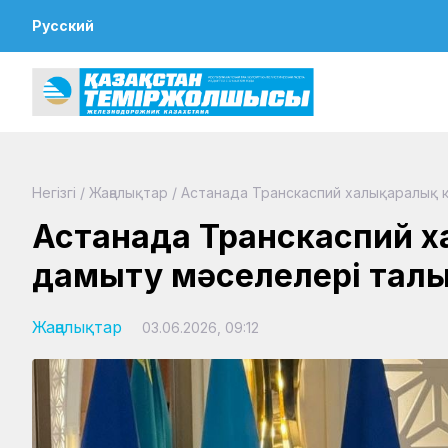
Русский
Негізгі
/
Жаңалықтар
/
Астанада Транскаспий халықаралық 
Астанада Транскаспий ха
дамыту мәселелері талқ
Жаңалықтар
03.06.2026, 09:12