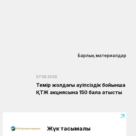
Жаңалықтар
04.08.2026
Құрық порты 2026 жылдың І-ші жарты
жылындағы жұмысын
қорытындылады
Аймақтар
04.08.2026
Боранды бекеттің бас қақпасы
Барлық материалдар
Аймақтар
04.08.2026
Ғасырлық тарихы бар вокзалдар
жаңарды
07.08.2026
Темір жолдағы қауіпсіздік бойынша
ҚТЖ акциясына 150 бала қатысты
Жүк тасымалы