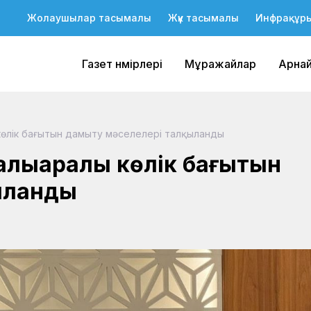
Жолаушылар тасымалы
Жүк тасымалы
Инфрақұр
Газет нөмірлері
Мұражайлар
Арна
көлік бағытын дамыту мәселелері талқыланды
лықаралық көлік бағытын
ыланды