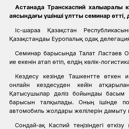
Астанада Транскаспий халықаралық 
аясындағы үшінші ұлттық семинар өтті
Іс-шараға Қазақстан Республикас
Қазақстандағы Еуропалық одақ делегаци
Семинар барысында Талғат Ластаев Ор
ие екенін атап өтіп, елдің көлік-логист
Кездесу кезінде Ташкентте өткен 
онлайн кездесуден кейін атқарылғ
Қатысушылар дәліз бойындағы басым
барысын талқылады. Оның ішінде п
автомобиль жолдары желілерін дамыту 
Сондай-ақ Каспий теңізіндегі өткіз