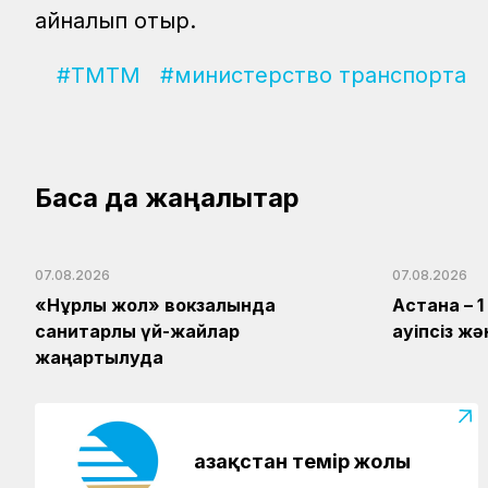
айналып отыр.
#ТМТМ
#министерство транспорта
Басқа да жаңалықтар
07.08.2026
07.08.2026
«Нұрлы жол» вокзалында
Астана – 
санитарлық үй-жайлар
қауіпсіз 
жаңартылуда
Қазақстан темір жолы