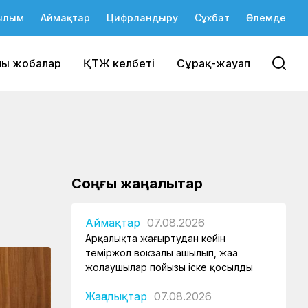
ылым
Аймақтар
Цифрландыру
Сұхбат
Әлемде
йы жобалар
ҚТЖ келбеті
Сұрақ-жауап
Соңғы жаңалықтар
Аймақтар
07.08.2026
Арқалықта жаңғыртудан кейін
теміржол вокзалы ашылып, жаңа
жолаушылар пойызы іске қосылды
Жаңалықтар
07.08.2026