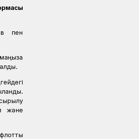
Қауіпсіздік
07.08.2026
формасы
Қауіпсіздік талаптарын сақтау –
міндет
Аймақтар
07.08.2026
ев пен
Алпыс жылдық абыройлы жол
Жаңалықтар
07.08.2026
маңызға
Кәсіподақ белсенділері
марапатталды
талды.
Спорт
07.08.2026
гейдегі
Дойбышылар додасы
ланды.
Жаңалықтар
07.08.2026
сырылу
Темір жолдағы қауіпсіздік бойынша
л және
ҚТЖ акциясына 150 бала қатысты
Жаңалықтар
07.08.2026
Астана-1 теміржол вокзалында рейд
 флотты
өтті