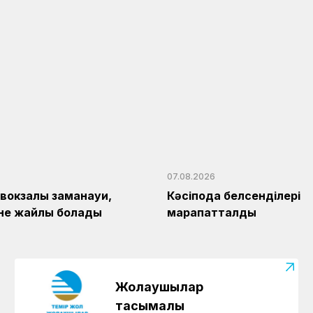
07.08.2026
1 вокзалы заманауи,
Кәсіподақ белсенділері
және жайлы болады
марапатталды
Жолаушылар
тасымалы