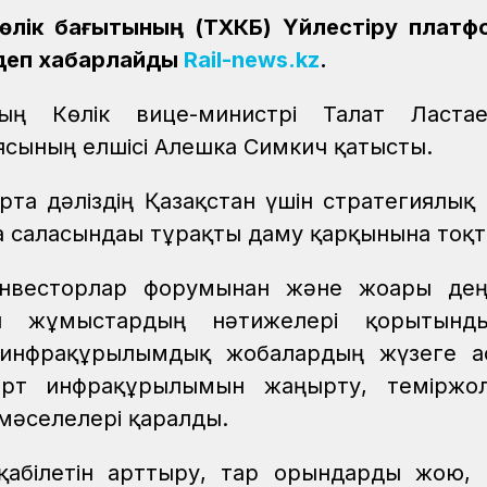
көлік бағытының (ТХКБ) Үйлестіру плат
, деп хабарлайды
Rail-news.kz
.
ының Көлік вице-министрі Талғат Ласта
ясының елшісі Алешка Симкич қатысты.
та дәліздің Қазақстан үшін стратегиялық 
ика саласындағы тұрақты даму қарқынына тоқ
инвесторлар форумынан және жоғары дең
ан жұмыстардың нәтижелері қорытынды
 инфрақұрылымдық жобалардың жүзеге а
орт инфрақұрылымын жаңғырту, теміржо
мәселелері қаралды.
у қабілетін арттыру, тар орындарды жою,