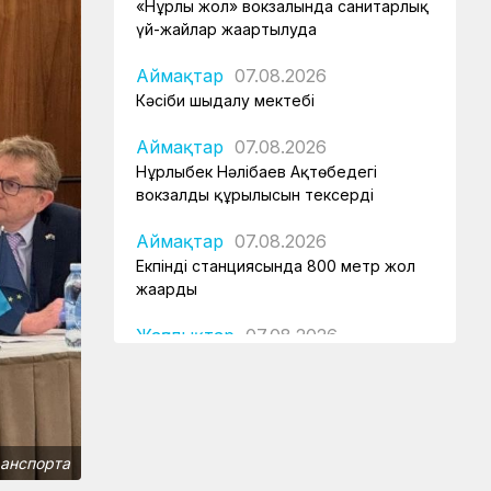
«Нұрлы жол» вокзалында санитарлық
үй-жайлар жаңартылуда
Аймақтар
07.08.2026
Кәсіби шыңдалу мектебі
Аймақтар
07.08.2026
Нұрлыбек Нәлібаев Ақтөбедегі
вокзалдың құрылысын тексерді
Аймақтар
07.08.2026
Екпінді станциясында 800 метр жол
жаңарды
Жаңалықтар
07.08.2026
Астана – 1 вокзалы заманауи, қауіпсіз
және жайлы болады
Аймақтар
07.08.2026
Күзет қызметінің қырандары
ранспорта