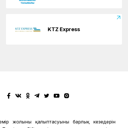
KTZ Express
мір жолының қалыптасуының барлық кезеңдерін