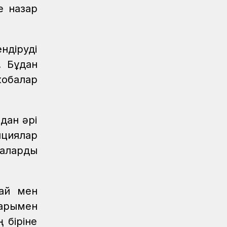
е назар
Жаңалықтар
/
07.08.2026
Мұрағат
Қазақстан теміржолшысы газеті,
ндіруді
№62 07 тамыз 2026 жыл
. Бұдан
Жаңалықтар
06.08.2026
обалар
ҚТЖ-да сыбайлас жемқорлыққа
қарсы іс-қимыл мәселелері бойынша
оқыту іс-шарасы өтті
дан әрі
Жаңалықтар
06.08.2026
ициялар
Ұзақ мерзімді сервистік қызмет
маларды
көрсету ҚТЖ локомотив паркінің
сенімділігін арттырады
Жаңалықтар
05.08.2026
тай мен
Теміржолшылар 53 теміржол
өткелінде «Қауіпсіз өткел»
тарымен
профилактикалық акциясын өткізді
 біріне