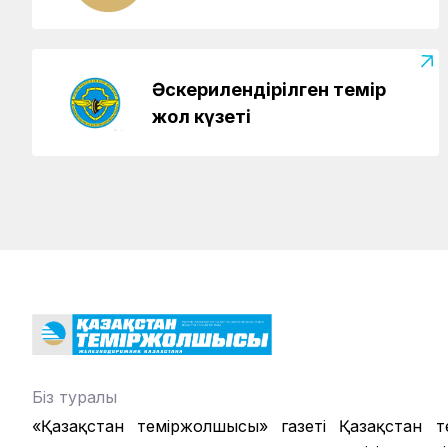
Әскерилендірілген темір
жол күзеті
Біз туралы
«Қазақстан теміржолшысы» газеті Қазақстан те