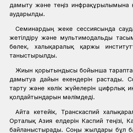
дамыту және теңіз инфрақұрылымына қ
аударылды.
Семинардың жеке сессиясында сауда 
жетілдіру және мультимодальды тасы
бөлек, халықаралық қаржы институ
таныстырылды.
Жиын қорытындысы бойынша тараптар 
дамытуға дайын екендерін растады. 
тарту және көлік жүйелерін цифрлық и
қолдайтындарын мәлімдеді.
Айта кетейік, Транскаспий халықар
Орталық Азия елдерін Каспий теңізі,
байланыстырады. Соңғы жылдары бұл бағ