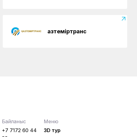
Қазтеміртранс
Байланыс
Меню
+7 7172 60 44
3D тур