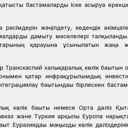
атысты бастамаларды іске асыруға ерекш
рәсімдерін жеңілдету, кедендік әкімшіле
малдарды дамыту мәселелері талқыланды
ттарының қарауына ұсынылатын жаңа ж
Транскаспий халықаралық көлік бағытын о
Сонымен қатар инфрақұрылымдық инвест
нтеграциялау бағытындағы бірлескен баста
алық көлік бағыты немесе Орта дәліз Қы
 Кавказ және Түркия арқылы Еуропа нарық
ыт Еуразиядағы маңызды көлік дәліздерінің