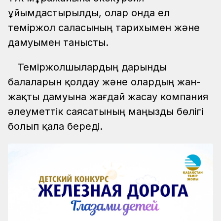
ұйымдастырылды, олар онда ел
теміржол саласының тарихымен және
дамуымен танысты.
Теміржолшылардың дарынды
балаларын қолдау және олардың жан-
жақты дамуына жағдай жасау компания
әлеуметтік саясатының маңызды бөлігі
болып қала береді.