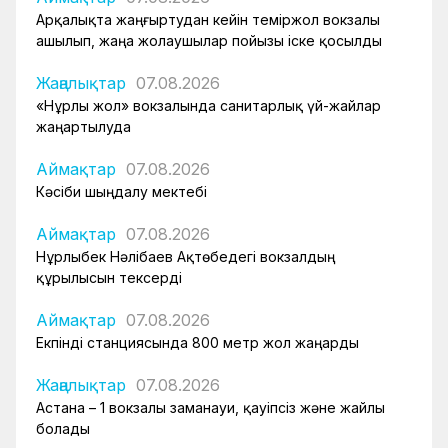
Арқалықта жаңғыртудан кейін теміржол вокзалы
ашылып, жаңа жолаушылар пойызы іске қосылды
Жаңалықтар
07.08.2026
«Нұрлы жол» вокзалында санитарлық үй-жайлар
жаңартылуда
Аймақтар
07.08.2026
Кәсіби шыңдалу мектебі
Аймақтар
07.08.2026
Нұрлыбек Нәлібаев Ақтөбедегі вокзалдың
құрылысын тексерді
Аймақтар
07.08.2026
Екпінді станциясында 800 метр жол жаңарды
Жаңалықтар
07.08.2026
Астана – 1 вокзалы заманауи, қауіпсіз және жайлы
болады