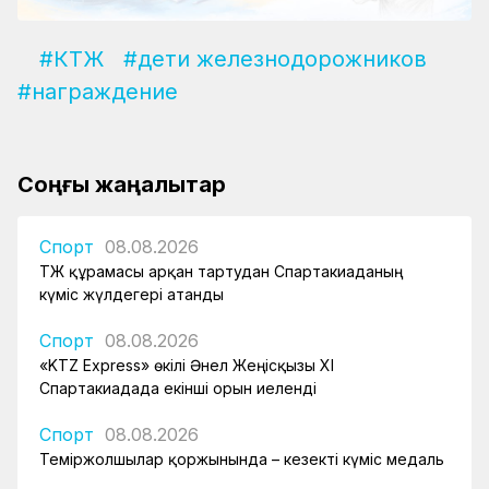
#КТЖ
#дети железнодорожников
#награждение
Соңғы жаңалықтар
Спорт
08.08.2026
ҚТЖ құрамасы арқан тартудан Спартакиаданың
күміс жүлдегері атанды
Спорт
08.08.2026
«KTZ Express» өкілі Әнел Жеңісқызы XI
Спартакиадада екінші орын иеленді
Спорт
08.08.2026
Теміржолшылар қоржынында – кезекті күміс медаль