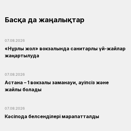
Басқа да жаңалықтар
07.08.2026
«Нұрлы жол» вокзалында санитарлық үй-жайлар
жаңартылуда
07.08.2026
Астана – 1 вокзалы заманауи, қауіпсіз және
жайлы болады
07.08.2026
Кәсіподақ белсенділері марапатталды