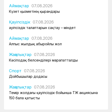
Аймақтар
07.08.2026
Күзет қызметінің қырандары
Қауіпсіздік
07.08.2026
Қауіпсіздік талаптарын сақтау – міндет
Аймақтар
07.08.2026
Алпыс жылдық абыройлы жол
Жаңалықтар
07.08.2026
Кәсіподақ белсенділері марапатталды
Спорт
07.08.2026
Дойбышылар додасы
Жаңалықтар
07.08.2026
Темір жолдағы қауіпсіздік бойынша ҚТЖ акциясына
150 бала қатысты