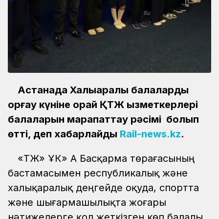
Астанада Халықаралық балаларды
қорғау күніне орай ҚТЖ қызметкерлері
балаларын марапаттау рәсімі болып
өтті, деп хабарлайды
Rail-news.kz
.
«ҚТЖ» ҰК» АҚ Басқарма төрағасының
бастамасымен республикалық және
халықаралық деңгейде оқуда, спортта
және шығармашылықта жоғары
нәтижелерге қол жеткізген көп балалы