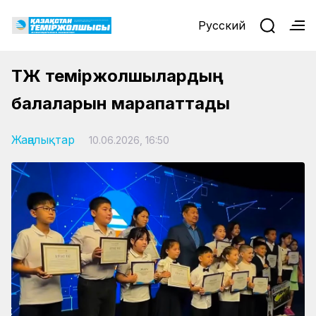
Русский
ҚТЖ теміржолшылардың
балаларын марапаттады
Жаңалықтар
10.06.2026, 16:50