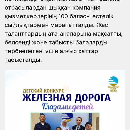
отбасылардан шыққан компания
қызметкерлерінің 100 баласы естелік
сыйлықтармен марапатталды. Жас
таланттардың ата-аналарына мақсатты,
белсенді және табысты балаларды
тәрбиелегені үшін алғыс хаттар
табысталды.