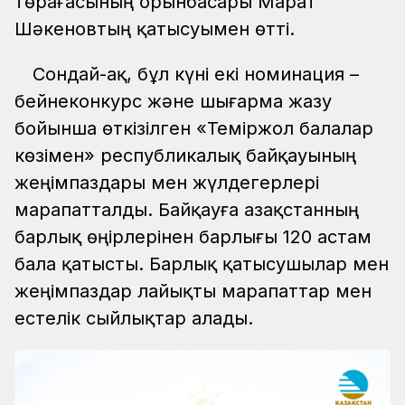
төрағасының орынбасары Марат
Шәкеновтың қатысуымен өтті.
Сондай-ақ, бұл күні екі номинация –
бейнеконкурс және шығарма жазу
бойынша өткізілген «Теміржол балалар
көзімен» республикалық байқауының
жеңімпаздары мен жүлдегерлері
марапатталды. Байқауға Қазақстанның
барлық өңірлерінен барлығы 120 астам
бала қатысты. Барлық қатысушылар мен
жеңімпаздар лайықты марапаттар мен
естелік сыйлықтар алады.