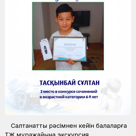
Салтанатты рәсімнен кейін балаларға
ҚТЖ мұражайына экскурсия