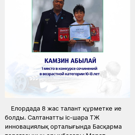
Елордада 8 жас талант құрметке ие
болды. Салтанатты іс-шара ҚТЖ
инновациялық орталығында Басқарма