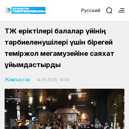
Русский
ҚТЖ еріктілері балалар үйінің
тәрбиеленушілері үшін бірегей
теміржол мегамузейіне саяхат
ұйымдастырды
Жаңалықтар
14.06.2026, 14:00