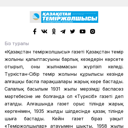
Біз туралы
«Қазақстан теміржолшысы» газеті Қазақстан темір
жолының қалыптасуының барлық кезеңдерін көрсете
отырып, оның жылнамасын жүргізіп келеді.
Түркістан-Сібір темір жолының құрылысы кезінде
алғашқы баспа парақшалары жарық көре бастады.
Салалық басылым 1931 жылы мерзімді баспасөз
мәртебесіне ие болғанда ол «Түрксіб» газеті деп
аталды. Алғашында газет орыс тілінде жарық
көргенімен, 1935 жылдың шілдесінде қазақ тілінде
шыға бастады. Кейін газет біраз уақыт
«Теміржолшылар» атауымен шықты, 1958 жылы