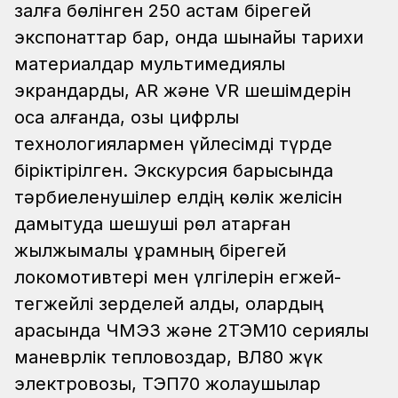
залға бөлінген 250 астам бірегей
экспонаттар бар, онда шынайы тарихи
материалдар мультимедиялық
экрандарды, AR және VR шешімдерін
қоса алғанда, озық цифрлық
технологиялармен үйлесімді түрде
біріктірілген. Экскурсия барысында
тәрбиеленушілер елдің көлік желісін
дамытуда шешуші рөл атқарған
жылжымалы құрамның бірегей
локомотивтері мен үлгілерін егжей-
тегжейлі зерделей алды, олардың
арасында ЧМЭ3 және 2ТЭМ10 сериялы
маневрлік тепловоздар, ВЛ80 жүк
электровозы, ТЭП70 жолаушылар