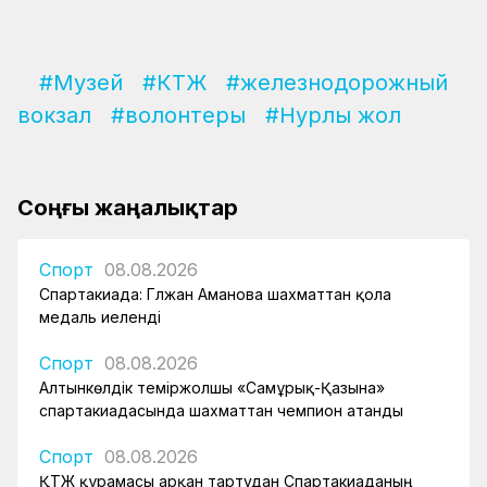
#Музей
#КТЖ
#железнодорожный
вокзал
#волонтеры
#Нурлы жол
Соңғы жаңалықтар
Спорт
08.08.2026
Спартакиада: Гүлжан Аманова шахматтан қола
медаль иеленді
Спорт
08.08.2026
Алтынкөлдік теміржолшы «Самұрық-Қазына»
спартакиадасында шахматтан чемпион атанды
Спорт
08.08.2026
ҚТЖ құрамасы арқан тартудан Спартакиаданың