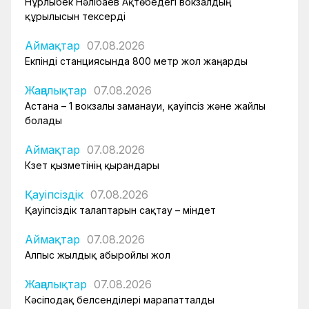
Нұрлыбек Нәлібаев Ақтөбедегі вокзалдың
құрылысын тексерді
Аймақтар
07.08.2026
Екпінді станциясында 800 метр жол жаңарды
Жаңалықтар
07.08.2026
Астана – 1 вокзалы заманауи, қауіпсіз және жайлы
болады
Аймақтар
07.08.2026
Күзет қызметінің қырандары
Қауіпсіздік
07.08.2026
Қауіпсіздік талаптарын сақтау – міндет
Аймақтар
07.08.2026
Алпыс жылдық абыройлы жол
Жаңалықтар
07.08.2026
Кәсіподақ белсенділері марапатталды