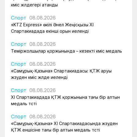
күміс жүлдегері атанды
Спорт
08.08.2026
«KTZ Express» өкілі Әнел Жеңісқызы XI
Спартакиадада екінші орын иеленді
Спорт
08.08.2026
Теміржолшылар қоржынында – кезекті күміс медаль
Спорт
08.08.2026
«Самұрық-Қазына» Спартакиадасы: ҚТЖ аруы
жүзуден күміс жүлде иеленді
Спорт
08.08.2026
XI Спартакиадада ҚТЖ қоржынына тағы бір алтын
медаль түсті
Спорт
08.08.2026
«Самұрық-Қазына» XI Спартакиадасында жүзуден
ҚТЖ еншісіне тағы бір алтын медаль түсті