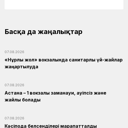
Басқа да жаңалықтар
07.08.2026
«Нұрлы жол» вокзалында санитарлық үй-жайлар
жаңартылуда
07.08.2026
Астана – 1 вокзалы заманауи, қауіпсіз және
жайлы болады
07.08.2026
Кәсіподақ белсенділері марапатталды