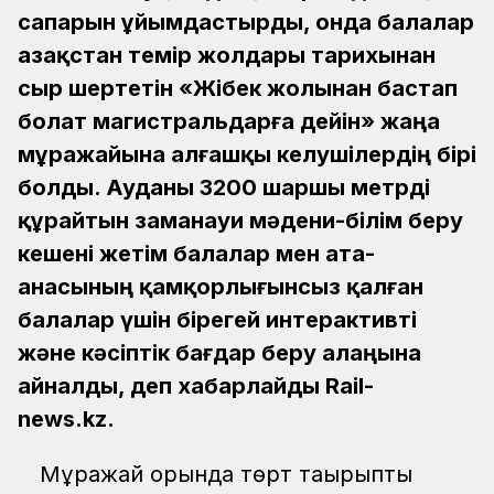
сапарын ұйымдастырды, онда балалар
Қазақстан темір жолдары тарихынан
сыр шертетін «Жібек жолынан бастап
болат магистральдарға дейін» жаңа
мұражайына алғашқы келушілердің бірі
болды. Ауданы 3200 шаршы метрді
құрайтын заманауи мәдени-білім беру
кешені жетім балалар мен ата-
анасының қамқорлығынсыз қалған
балалар үшін бірегей интерактивті
және кәсіптік бағдар беру алаңына
айналды, деп хабарлайды Rail-
news.kz.
Мұражай қорында төрт тақырыптық