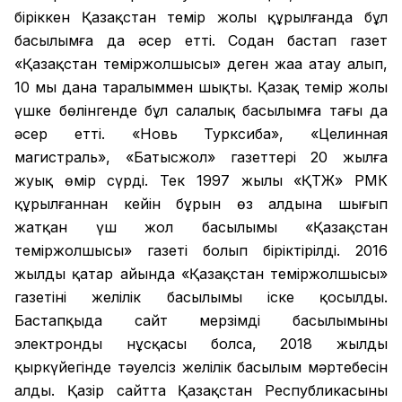
біріккен Қазақстан темір жолы құрылғанда бұл
басылымға да әсер етті. Содан бастап газет
«Қазақстан теміржолшысы» деген жаңа атау алып,
10 мың дана таралыммен шықты. Қазақ темір жолы
үшке бөлінгенде бұл салалық басылымға тағы да
әсер етті. «Новь Турксиба», «Целинная
магистраль», «Батысжол» газеттері 20 жылға
жуық өмір сүрді. Тек 1997 жылы «ҚТЖ» РМК
құрылғаннан кейін бұрын өз алдына шығып
жатқан үш жол басылымы «Қазақстан
теміржолшысы» газеті болып біріктірілді. 2016
жылдың қаңтар айында «Қазақстан теміржолшысы»
газетінің желілік басылымы іске қосылды.
Бастапқыда сайт мерзімді басылымының
электронды нұсқасы болса, 2018 жылдың
қыркүйегінде тәуелсіз желілік басылым мәртебесін
алды. Қазір сайтта Қазақстан Республикасының