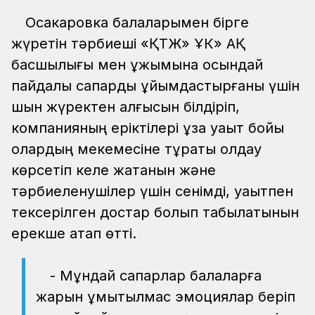
Осакаровка балаларымен бірге
жүретін тәрбиеші «ҚТЖ» ҰК» АҚ
басшылығы мен ұжымына осындай
пайдалы сапарды ұйымдастырғаны үшін
шын жүректен алғысын білдіріп,
компанияның еріктілері ұзақ уақыт бойы
олардың мекемесіне тұрақты қолдау
көрсетіп келе жатқанын және
тәрбиеленушілер үшін сенімді, уақытпен
тексерілген достар болып табылатынын
ерекше атап өтті.
- Мұндай сапарлар балаларға
жарқын ұмытылмас эмоциялар беріп