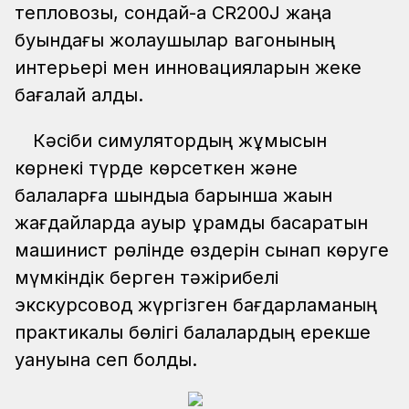
тепловозы, сондай-ақ CR200J жаңа
буындағы жолаушылар вагонының
интерьері мен инновацияларын жеке
бағалай алды.
Кәсіби симулятордың жұмысын
көрнекі түрде көрсеткен және
балаларға шындыққа барынша жақын
жағдайларда ауыр құрамды басқаратын
машинист рөлінде өздерін сынап көруге
мүмкіндік берген тәжірибелі
экскурсовод жүргізген бағдарламаның
практикалық бөлігі балалардың ерекше
қуануына сеп болды.