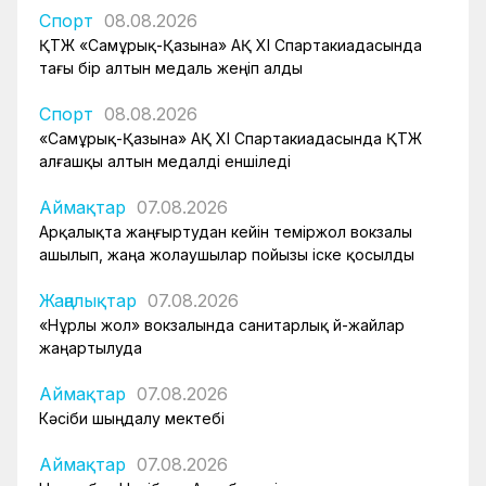
Спорт
08.08.2026
ҚТЖ «Самұрық-Қазына» АҚ XI Спартакиадасында
тағы бір алтын медаль жеңіп алды
Спорт
08.08.2026
«Самұрық-Қазына» АҚ XI Спартакиадасында ҚТЖ
алғашқы алтын медалді еншіледі
Аймақтар
07.08.2026
Арқалықта жаңғыртудан кейін теміржол вокзалы
ашылып, жаңа жолаушылар пойызы іске қосылды
Жаңалықтар
07.08.2026
«Нұрлы жол» вокзалында санитарлық үй-жайлар
жаңартылуда
Аймақтар
07.08.2026
Кәсіби шыңдалу мектебі
Аймақтар
07.08.2026