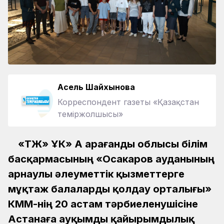
Асель Шайхынова
Корреспондент газеты «Қазақстан
теміржолшысы»
«ҚТЖ» ҰК» АҚ Қарағанды облысы білім
басқармасының «Осакаров ауданының
арнаулы әлеуметтік қызметтерге
мұқтаж балаларды қолдау орталығы»
КММ-нің 20 астам тәрбиеленушісіне
Астанаға ауқымды қайырымдылық