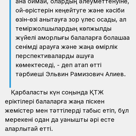
қана қоймай, олардың әлеуметтенуіне,
ой-өрістерін кеңейтуге және кәсіби
өзін-өзі анықтауға зор үлес қосады, ал
теміржолшылардың көпжылдық
жүйелі қамқорлығы балаларға болашаққа
сенімді қарауға және жаңа өмірлік
перспективаларды ашуға
көмектеседі, - деп атап өтті
тәрбиеші Эльвин Рамизович Алиев.
Қарбаласты күн соңында ҚТЖ
еріктілері балаларға жаңа піскен
жемістер мен тәттілерді табыс етіп, бұл
мерекені одан да қуанышты әрі есте
қаларлықтай етті.