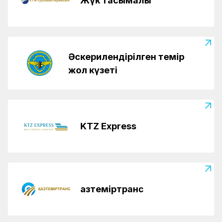
Жүк тасымалы
Әскерилендірілген темір
жол күзеті
KTZ Express
Қазтеміртранс