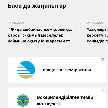
Басқа да жаңалықтар
06.08.2026
06.08.2026
ҚТЖ-да сыбайлас жемқорлыққа
Ұзақ мерз
қарсы іс-қимыл мәселелері
көрсету Қ
бойынша оқыту іс-шарасы өтті
сенімділі
Қазақстан темір жолы
Әскерилендірілген темір
жол күзеті