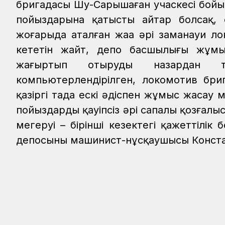
бригадасы Шу-Сарышаған учаскесі бойы
пойыздарына қатысты айтар болсақ,
жоғарыда аталған жаңа әрі заманауи л
кететін жайт, депо басшылығы жұмыс 
жаңғыртып отыруды назардан 
компьютерлендірілген, локомотив бри
қазіргі таңда ескі әдіспен жұмыс жасау
пойыздардың қауіпсіз әрі сапалы қозғал
меңгеруі – бірінші кезектегі қажеттілі
депосының машинист-нұсқаушысы Конст