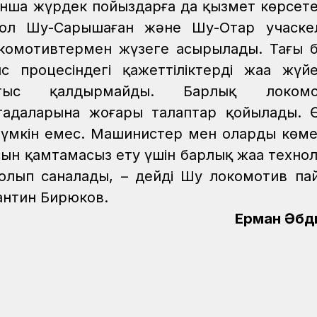
нша жүрдек пойыздарға да қызмет көрсете
 ол Шу-Сарышаған және Шу-Отар учаскел
окомотивтермен жүзеге асырылады. Тағы б
процесіндегі қажеттіліктерді жаңа жүй
тыс қалдырмайды. Барлық локомот
гадаларына жоғары талаптар қойылады. Ө
 мүмкін емес. Машинистер мен олардың көме
ысын қамтамасыз ету үшін барлық жаңа техно
к болып саналады, – дейді Шу локомотив па
антин Бирюков.
Ерман Әбд