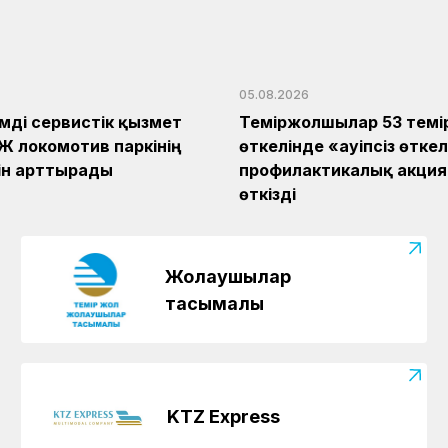
05.08.2026
імді сервистік қызмет
Теміржолшылар 53 темі
ТЖ локомотив паркінің
өткелінде «Қауіпсіз өтке
гін арттырады
профилактикалық акци
өткізді
Жолаушылар
тасымалы
KTZ Express