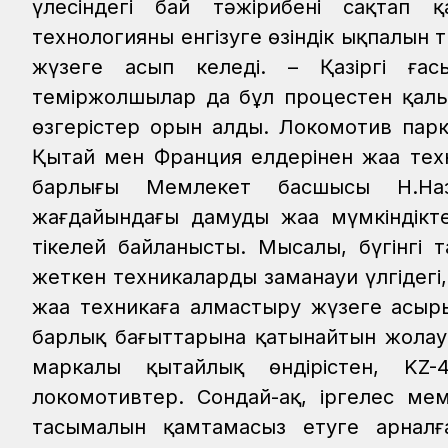
үлесіндегі бай тәжірибені сақтап қ
технологияны енгізуге өзіндік ықпалын 
жүзеге асып келеді.
– Қазіргі ғас
теміржолшылар да бұл процестен қалы
өзгерістер орын алды. Локомотив пар
Қытай мен Франция елдерінен жаңа техни
барлығы Мемлекет басшысы Н.Наза
жағдайындағы дамудың жаңа мүмкіндік
тікелей байланысты. Мысалы, бүгінгі
жеткен техникаларды заманауи үлгідегі, 
жаңа техникаға алмастыру жүзеге асыр
барлық бағыттарына қатынайтын жолау
маркалы қытайлық өндірістен, KZ
локомотивтер. Сондай-ақ, іргелес ме
тасымалын қамтамасыз етуге арналға