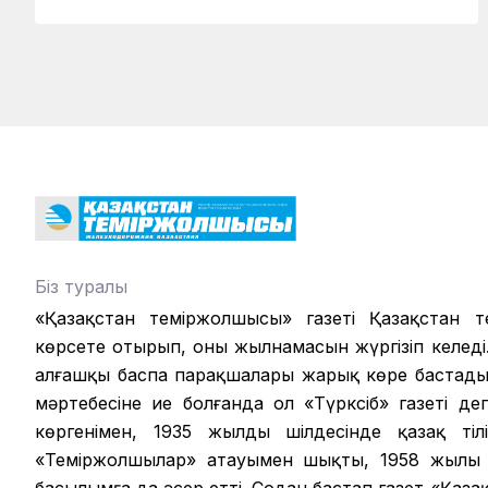
Біз туралы
«Қазақстан теміржолшысы» газеті Қазақстан те
көрсете отырып, оның жылнамасын жүргізіп келеді.
алғашқы баспа парақшалары жарық көре бастады.
мәртебесіне ие болғанда ол «Түрксіб» газеті д
көргенімен, 1935 жылдың шілдесінде қазақ ті
«Теміржолшылар» атауымен шықты, 1958 жылы б