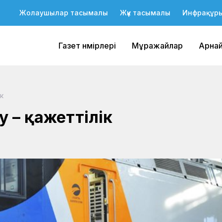
Жолаушылар тасымалы
Жүк тасымалы
Инфрақұр
Газет нөмірлері
Мұражайлар
Арна
лік
ру – қажеттілік