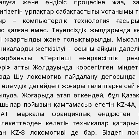
алуға және өндіріс процесіне жаңа, з
тигізетін ұрпақтар сабақтастығы ұстанымы 
ыр – компьютерлік технология ғасыры.
с қалған емес. Тәуелсіздік жылдарында к
кі жаңартылды және толықтырылды. Мысалы
калардың жеткізілуі – осының айқын дәлелі
рбаевтың «Төртінші өнеркәсіптік рев
тері» атты Жолдауында көрсетілген мінде
 таңда Шу локомотив пайдалану депосында
әлемдік деңгейдегі жоғары талаптарға сай к
ылуда. Жоғарыда атап өткендей, бұл Қазақ
шылар пойызын қамтамасыз ететін КZ-4A,
-4AТ маркалы франциялық өндірістен 
млекеттерден келетін техникалар қатары
н KZ-8 локомотиві де бар. Біздегі ло