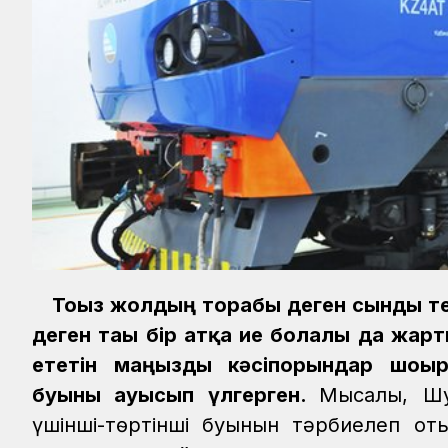
Тоғыз жолдың торабы деген сынды т
деген тағы бір атқа ие болғалы да жар
ететін маңызды кәсіпорындар шоғы
буыны ауысып үлгерген.
Мысалы, Шу
үшінші-төртінші буынын тәрбиелеп от