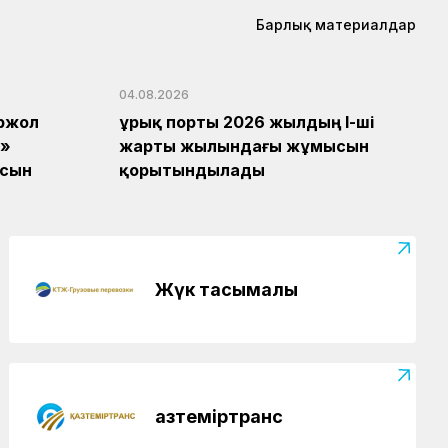
ашылды
Барлық материалдар
Жаңалықтар
04.08.2026
Теміржолшылардың мерекелік
04.08.2026
демалысы
ржол
Құрық порты 2026 жылдың І-ші
л»
жарты жылындағы жұмысын
ясын
қорытындылады
Жүк тасымалы
Қазтеміртранс