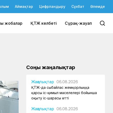
ылым
Аймақтар
Цифрландыру
Сұхбат
Әлемде
йы жобалар
ҚТЖ келбеті
Сұрақ-жауап
Соңғы жаңалықтар
Жаңалықтар
06.08.2026
ҚТЖ-да сыбайлас жемқорлыққа
қарсы іс-қимыл мәселелері бойынша
оқыту іс-шарасы өтті
Жаңалықтар
06.08.2026