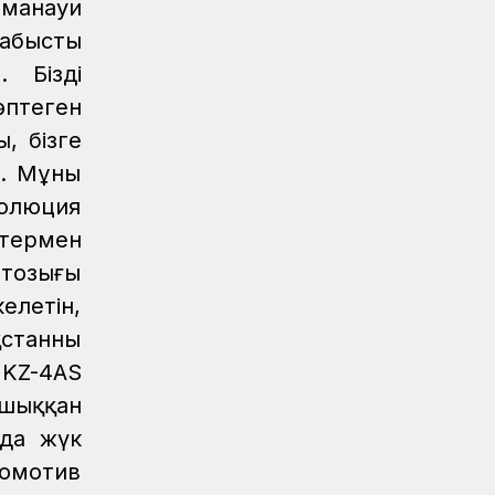
аманауи
Қауіпсіздік
04.08.2026
Қауіпсіздік сызығынан аттама...
табысты
 Біздің
Қауіпсіздік
04.08.2026
өптеген
Жүргізушілерге жадынама таратты
, бізге
ҚТЖ келбеті
04.08.2026
. Мұның
Үздік атанған үштік
олюция
Жаңалықтар
04.08.2026
ттермен
Ерен еңбектері еленді
 тозығы
Жаңалықтар
04.08.2026
елетін,
Астана станциясының теміржол
станның
өткелінде «Қауіпсіз өткел» акциясы
өтті
 KZ-4AS
шыққан
Жаңалықтар
04.08.2026
нда жүк
«Жүк тасымалының» жетістігі
комотив
Аймақтар
04.08.2026