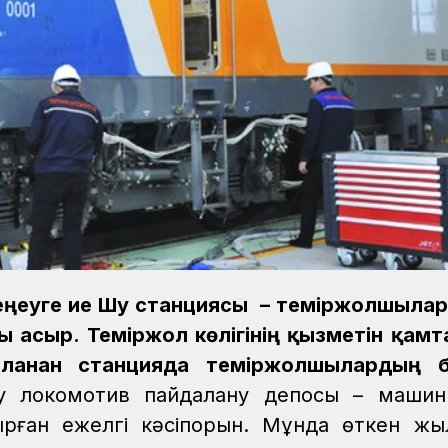
еңеуге ие Шу станциясы – теміржолшылар
ты ғасыр. Теміржол көлігінің қызметін қам
рланған станцияда теміржолшылардың б
 локомотив пайдалану депосы – машинис
ырған ежелгі кәсіпорын. Мұнда өткен жы