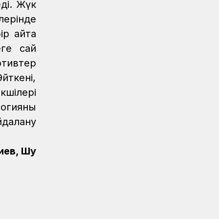
ді. Жүк
Мерейлі мереке, лайықты марапат
ерінде
Аймақтар
04.08.2026
ір айта
Құрмет төрінде – теміржолшылар
еге сай
Аймақтар
04.08.2026
ивтер
Ақтөбеде үздік теміржолшылар
йткені,
марапатталды
кшілері
Аймақтар
04.08.2026
логияны
«Ахау Семей» шырқалған күн...
йдалану
Аймақтар
04.08.2026
Мерейлі марапат
иев, Шу
Аймақтар
04.08.2026
Маңғыстауда үздік теміржолшылар
төсбелгілермен марапатталды
Аймақтар
04.08.2026
Сарышағанда «Теміржол саябағы»