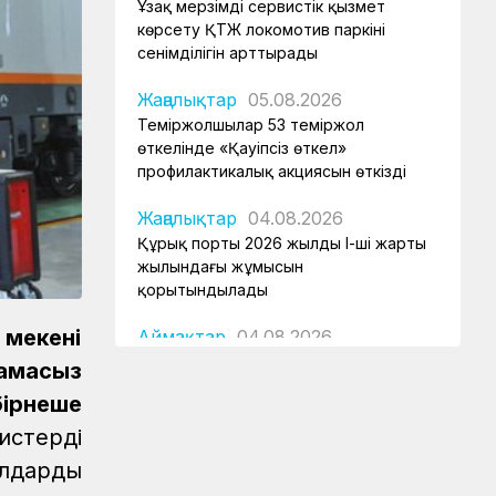
Ұзақ мерзімді сервистік қызмет
көрсету ҚТЖ локомотив паркінің
сенімділігін арттырады
Жаңалықтар
05.08.2026
Теміржолшылар 53 теміржол
өткелінде «Қауіпсіз өткел»
профилактикалық акциясын өткізді
Жаңалықтар
04.08.2026
Құрық порты 2026 жылдың І-ші жарты
жылындағы жұмысын
қорытындылады
 мекені
Аймақтар
04.08.2026
Боранды бекеттің бас қақпасы
тамасыз
ірнеше
Аймақтар
04.08.2026
Ғасырлық тарихы бар вокзалдар
тердің
жаңарды
лдардың