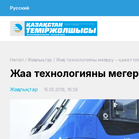
Русский
Негізгі
/
Жаңалықтар
/
Жаңа технологияны меңгеру – қажетті
Жаңа технологияны меңге
Жаңалықтар
15.05.2018, 16:39