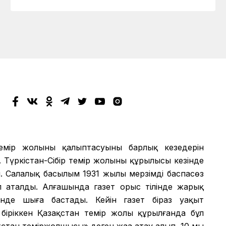
мір жолының қалыптасуының барлық кезеңдерін
 Түркістан-Сібір темір жолының құрылысы кезінде
 Салалық басылым 1931 жылы мерзімді баспасөз
еп аталды. Алғашында газет орыс тілінде жарық
лінде шыға бастады. Кейін газет біраз уақыт
іріккен Қазақстан темір жолы құрылғанда бұл