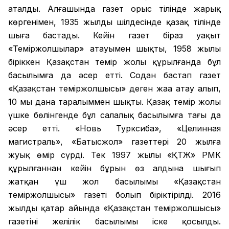
аталды. Алғашында газет орыс тілінде жарық
көргенімен, 1935 жылдың шілдесінде қазақ тілінде
шыға бастады. Кейін газет біраз уақыт
«Теміржолшылар» атауымен шықты, 1958 жылы
біріккен Қазақстан темір жолы құрылғанда бұл
басылымға да әсер етті. Содан бастап газет
«Қазақстан теміржолшысы» деген жаңа атау алып,
10 мың дана таралыммен шықты. Қазақ темір жолы
үшке бөлінгенде бұл салалық басылымға тағы да
әсер етті. «Новь Турксиба», «Целинная
магистраль», «Батысжол» газеттері 20 жылға
жуық өмір сүрді. Тек 1997 жылы «ҚТЖ» РМК
құрылғаннан кейін бұрын өз алдына шығып
жатқан үш жол басылымы «Қазақстан
теміржолшысы» газеті болып біріктірілді. 2016
жылдың қаңтар айында «Қазақстан теміржолшысы»
газетінің желілік басылымы іске қосылды.