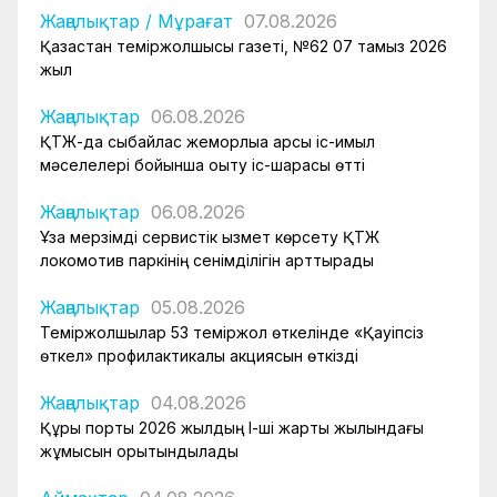
Жаңалықтар
/
Мұрағат
07.08.2026
Қазақстан теміржолшысы газеті, №62 07 тамыз 2026
жыл
Жаңалықтар
06.08.2026
ҚТЖ-да сыбайлас жемқорлыққа қарсы іс-қимыл
мәселелері бойынша оқыту іс-шарасы өтті
Жаңалықтар
06.08.2026
Ұзақ мерзімді сервистік қызмет көрсету ҚТЖ
локомотив паркінің сенімділігін арттырады
Жаңалықтар
05.08.2026
Теміржолшылар 53 теміржол өткелінде «Қауіпсіз
өткел» профилактикалық акциясын өткізді
Жаңалықтар
04.08.2026
Құрық порты 2026 жылдың І-ші жарты жылындағы
жұмысын қорытындылады