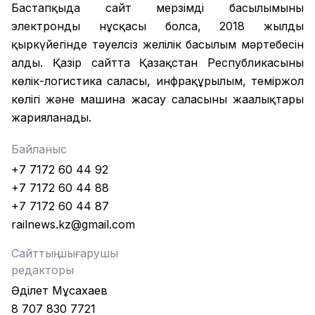
Бастапқыда сайт мерзімді басылымының
электронды нұсқасы болса, 2018 жылдың
қыркүйегінде тәуелсіз желілік басылым мәртебесін
алды. Қазір сайтта Қазақстан Республикасының
көлік-логистика саласы, инфрақұрылым, теміржол
көлігі және машина жасау саласының жаңалықтары
жарияланады.
Байланыс
+7 7172 60 44 92
+7 7172 60 44 88
+7 7172 60 44 87
railnews.kz@gmail.com
Сайттың шығарушы
редакторы
Әділет Мұсахаев
8 707 830 7721