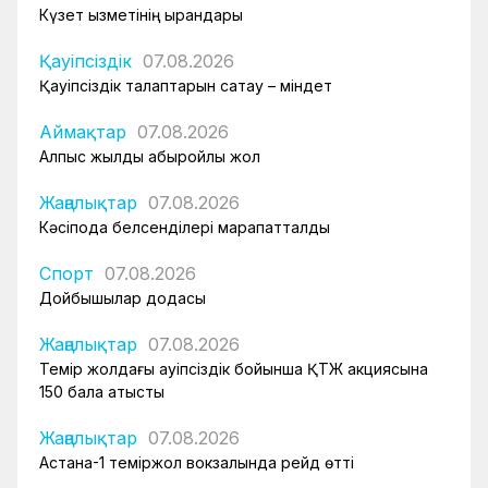
Күзет қызметінің қырандары
Қауіпсіздік
07.08.2026
Қауіпсіздік талаптарын сақтау – міндет
Аймақтар
07.08.2026
Алпыс жылдық абыройлы жол
Жаңалықтар
07.08.2026
Кәсіподақ белсенділері марапатталды
Спорт
07.08.2026
Дойбышылар додасы
Жаңалықтар
07.08.2026
Темір жолдағы қауіпсіздік бойынша ҚТЖ акциясына
150 бала қатысты
Жаңалықтар
07.08.2026
Астана-1 теміржол вокзалында рейд өтті