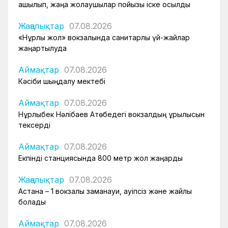
ашылып, жаңа жолаушылар пойызы іске қосылды
Жаңалықтар
07.08.2026
«Нұрлы жол» вокзалында санитарлық үй-жайлар
жаңартылуда
Аймақтар
07.08.2026
Кәсіби шыңдалу мектебі
Аймақтар
07.08.2026
Нұрлыбек Нәлібаев Ақтөбедегі вокзалдың құрылысын
тексерді
Аймақтар
07.08.2026
Екпінді станциясында 800 метр жол жаңарды
Жаңалықтар
07.08.2026
Астана – 1 вокзалы заманауи, қауіпсіз және жайлы
болады
Аймақтар
07.08.2026