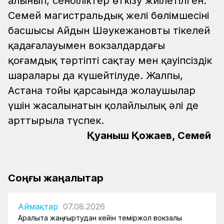
алынып, сенбіліктер өткізу жиілетілген.
Семей магистральдық желі бөлімшесінің
басшысы Айдын Шәукежановтың тікелей
қадағалауымен вокзалдардағы
қоғамдық тәртіпті сақтау мен қауіпсіздік
шаралары да күшейтілуде. Жалпы,
Астана тойы қарсаңында жолаушылар
үшін жасалынатын қолайлылық әлі де
арттырыла түспек.
Қуаныш Қожаев, Семей
Соңғы жаңалықтар
Аймақтар
07.08.2026
Арқалықта жаңғыртудан кейін теміржол вокзалы