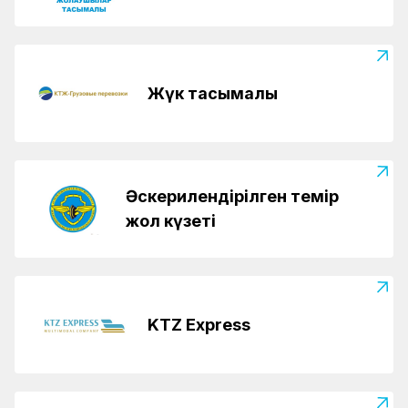
Жүк тасымалы
Әскерилендірілген темір
жол күзеті
KTZ Express