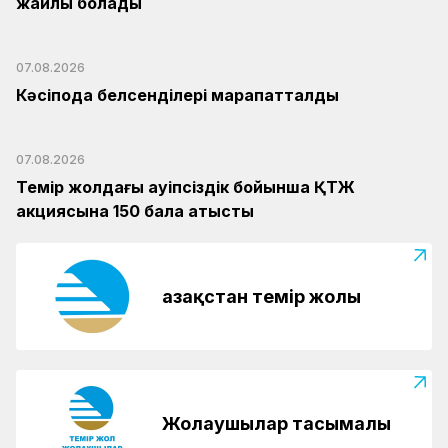
жайлы болады
07.08.2026
Кәсіподақ белсенділері марапатталды
07.08.2026
Темір жолдағы қауіпсіздік бойынша ҚТЖ
акциясына 150 бала қатысты
Қазақстан темір жолы
Жолаушылар тасымалы