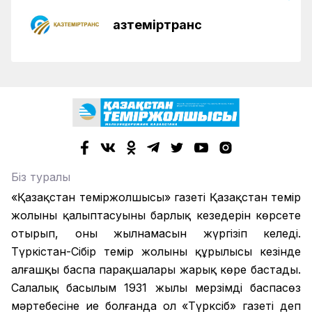
Қазтеміртранс
Біз туралы
«Қазақстан теміржолшысы» газеті Қазақстан темір
жолының қалыптасуының барлық кезеңдерін көрсете
отырып, оның жылнамасын жүргізіп келеді.
Түркістан-Сібір темір жолының құрылысы кезінде
алғашқы баспа парақшалары жарық көре бастады.
Салалық басылым 1931 жылы мерзімді баспасөз
мәртебесіне ие болғанда ол «Түрксіб» газеті деп