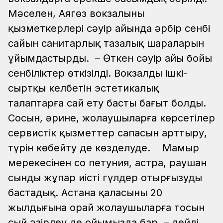
Мәселен, Аягөз вокзалының
қызметкерлері сәуір айында әрбір сенбі
сайын санитарлық тазалық шараларын
ұйымдастырды.
– Өткен сәуір айы бойы
сенбіліктер өткізілді. Вокзалдың ішкі-
сыртқы келбетін эстетикалық
талаптарға сай ету басты бағыт болды.
Сосын, әрине, жолаушыларға көрсетілер
сервистік қызметтер сапасын арттыру,
түрін көбейту де көзделуде. Мамыр
мерекесінен соң петуния, астра, раушан
сынды жұпар иісті гүлдер отырғызуды
бастадық. Астана қаласының 20
жылдығына орай жолаушыларға тосын
сый әзірлеу де ойымызда бар, – дейді