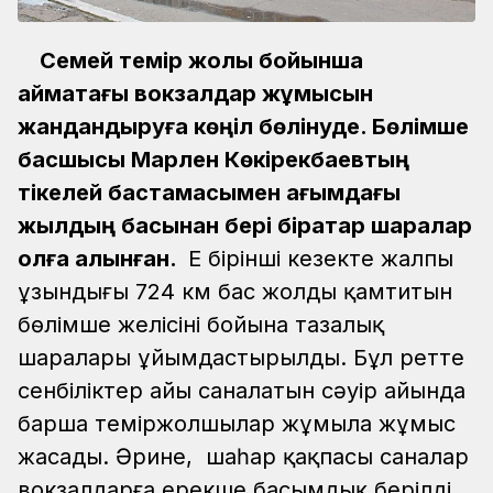
Семей темір жолы бойынша
аймақтағы вокзалдар жұмысын
жандандыруға көңіл бөлінуде. Бөлімше
басшысы Марлен Көкірекбаевтың
тікелей бастамасымен ағымдағы
жылдың басынан бері бірқатар шаралар
қолға алынған.
Ең бірінші кезекте жалпы
ұзындығы 724 км бас жолды қамтитын
бөлімше желісінің бойына тазалық
шаралары ұйымдастырылды. Бұл ретте
сенбіліктер айы саналатын сәуір айында
барша теміржолшылар жұмыла жұмыс
жасады. Әрине, шаһар қақпасы саналар
вокзалдарға ерекше басымдық берілді.