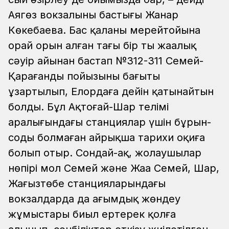
Аягөз вокзалының бастығы Жанар
Көкебаева.
Бас қаланың мерейтойына
орай орын алған тағы бір тың жаңалық
сәуір айынан бастап №312-311 Семей-
Қарағанды пойызының бағыты
ұзартылып, Елордаға дейін қатынайтын
болды. Бұл Ақтоғай-Шар телімі
аралығындағы станциялар үшін бұрын-
соңды болмаған айрықша тарихи оқиға
болып отыр.
Сондай-ақ, жолаушылар
нөпірі мол Семей және Жаңа Семей, Шар,
Жаңғызтөбе станцияларындағы
вокзалдарда да ағымдық жөндеу
жұмыстары биыл ертерек қолға