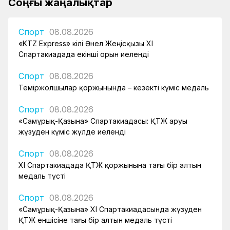
Соңғы жаңалықтар
Спорт
08.08.2026
«KTZ Express» өкілі Әнел Жеңісқызы XI
Спартакиадада екінші орын иеленді
Спорт
08.08.2026
Теміржолшылар қоржынында – кезекті күміс медаль
Спорт
08.08.2026
«Самұрық-Қазына» Спартакиадасы: ҚТЖ аруы
жүзуден күміс жүлде иеленді
Спорт
08.08.2026
XI Спартакиадада ҚТЖ қоржынына тағы бір алтын
медаль түсті
Спорт
08.08.2026
«Самұрық-Қазына» XI Спартакиадасында жүзуден
ҚТЖ еншісіне тағы бір алтын медаль түсті