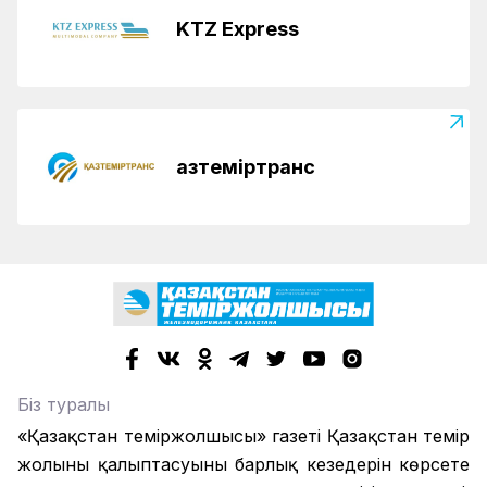
KTZ Express
Қазтеміртранс
Біз туралы
«Қазақстан теміржолшысы» газеті Қазақстан темір
жолының қалыптасуының барлық кезеңдерін көрсете