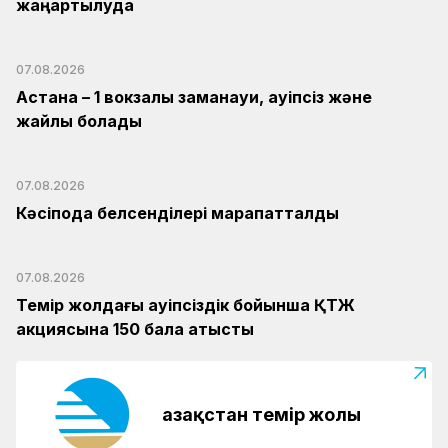
жаңартылуда
07.08.2026
Астана – 1 вокзалы заманауи, қауіпсіз және
жайлы болады
07.08.2026
Кәсіподақ белсенділері марапатталды
07.08.2026
Темір жолдағы қауіпсіздік бойынша ҚТЖ
акциясына 150 бала қатысты
Қазақстан темір жолы