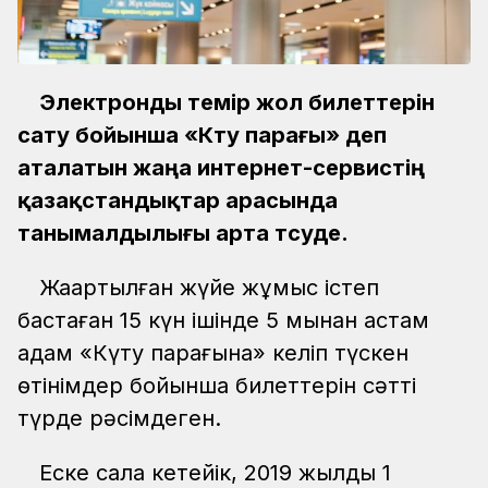
Электронды темір жол билеттерін
сату бойынша «Күту парағы» деп
аталатын жаңа интернет-сервистің
қазақстандықтар арасында
танымалдылығы арта түсуде.
Жаңартылған жүйе жұмыс істеп
бастаған 15 күн ішінде 5 мыңнан астам
адам «Күту парағына» келіп түскен
өтінімдер бойынша билеттерін сәтті
түрде рәсімдеген.
Еске сала кетейік, 2019 жылдың 1