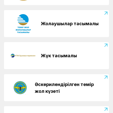
Жолаушылар тасымалы
Жүк тасымалы
Әскерилендірілген темір
жол күзеті