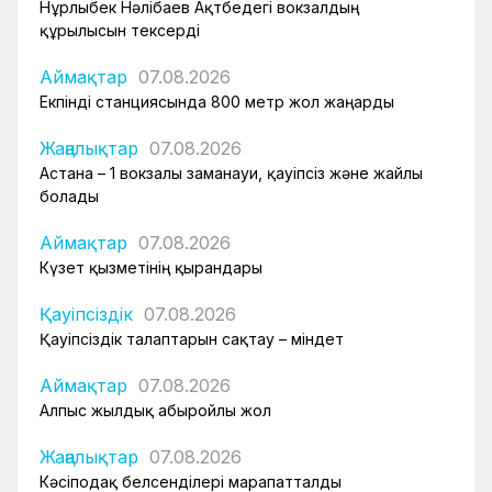
Нұрлыбек Нәлібаев Ақтөбедегі вокзалдың
құрылысын тексерді
Аймақтар
07.08.2026
Екпінді станциясында 800 метр жол жаңарды
Жаңалықтар
07.08.2026
Астана – 1 вокзалы заманауи, қауіпсіз және жайлы
болады
Аймақтар
07.08.2026
Күзет қызметінің қырандары
Қауіпсіздік
07.08.2026
Қауіпсіздік талаптарын сақтау – міндет
Аймақтар
07.08.2026
Алпыс жылдық абыройлы жол
Жаңалықтар
07.08.2026
Кәсіподақ белсенділері марапатталды