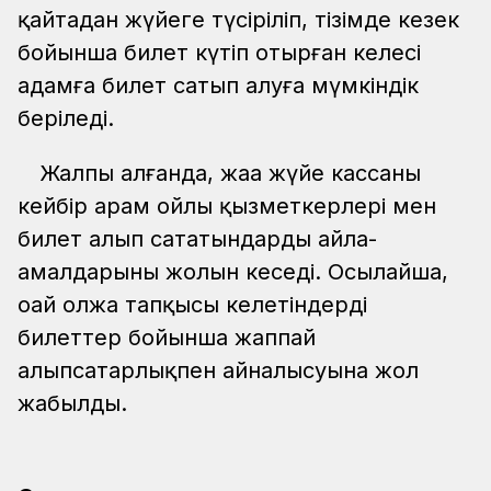
қайтадан жүйеге түсіріліп, тізімде кезек
бойынша билет күтіп отырған келесі
адамға билет сатып алуға мүмкіндік
беріледі.
Жалпы алғанда, жаңа жүйе кассаның
кейбір арам ойлы қызметкерлері мен
билет алып сататындардың айла-
амалдарының жолын кеседі. Осылайша,
оңай олжа тапқысы келетіндердің
билеттер бойынша жаппай
алыпсатарлықпен айналысуына жол
жабылды.