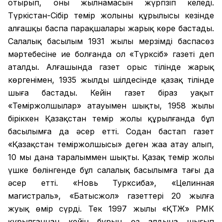
отырып, оның жылнамасын жүргізіп келеді.
Түркістан-Сібір темір жолының құрылысы кезінде
алғашқы баспа парақшалары жарық көре бастады.
Салалық басылым 1931 жылы мерзімді баспасөз
мәртебесіне ие болғанда ол «Түрксіб» газеті деп
аталды. Алғашында газет орыс тілінде жарық
көргенімен, 1935 жылдың шілдесінде қазақ тілінде
шыға бастады. Кейін газет біраз уақыт
«Теміржолшылар» атауымен шықты, 1958 жылы
біріккен Қазақстан темір жолы құрылғанда бұл
басылымға да әсер етті. Содан бастап газет
«Қазақстан теміржолшысы» деген жаңа атау алып,
10 мың дана таралыммен шықты. Қазақ темір жолы
үшке бөлінгенде бұл салалық басылымға тағы да
әсер етті. «Новь Турксиба», «Целинная
магистраль», «Батысжол» газеттері 20 жылға
жуық өмір сүрді. Тек 1997 жылы «ҚТЖ» РМК
құрылғаннан кейін бұрын өз алдына шығып