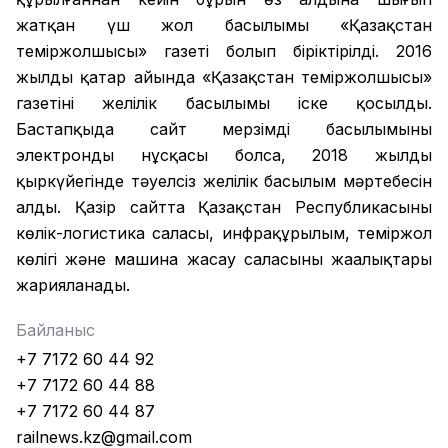
жатқан үш жол басылымы «Қазақстан
теміржолшысы» газеті болып біріктірілді. 2016
жылдың қаңтар айында «Қазақстан теміржолшысы»
газетінің желілік басылымы іске қосылды.
Бастапқыда сайт мерзімді басылымының
электронды нұсқасы болса, 2018 жылдың
қыркүйегінде тәуелсіз желілік басылым мәртебесін
алды. Қазір сайтта Қазақстан Республикасының
көлік-логистика саласы, инфрақұрылым, теміржол
көлігі және машина жасау саласының жаңалықтары
жарияланады.
Байланыс
+7 7172 60 44 92
+7 7172 60 44 88
+7 7172 60 44 87
railnews.kz@gmail.com