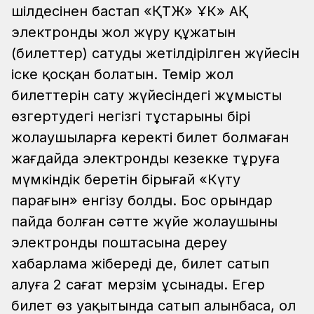
шілдесінен бастап «ҚТЖ» ҰК» АҚ
электронды жол жүру құжатын
(билеттер) сатудың жетілдірілген жүйесін
іске қосқан болатын. Темір жол
билеттерін сату жүйесіндегі жұмысты
өзгертудегі негізгі тұстарының бірі
жолаушыларға керекті билет болмаған
жағдайда электронды кезекке тұруға
мүмкіндік беретін бірыңғай «Күту
парағын» енгізу болды. Бос орындар
пайда болған сәтте жүйе жолаушының
электронды поштасына дереу
хабарлама жібереді де, билет сатып
алуға 2 сағат мерзім ұсынады. Егер
билет өз уақытында сатып алынбаса, ол