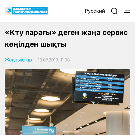
Русский
«Күту парағы» деген жаңа сервис
көңілден шықты
Жаңалықтар
19.07.2019, 11:08