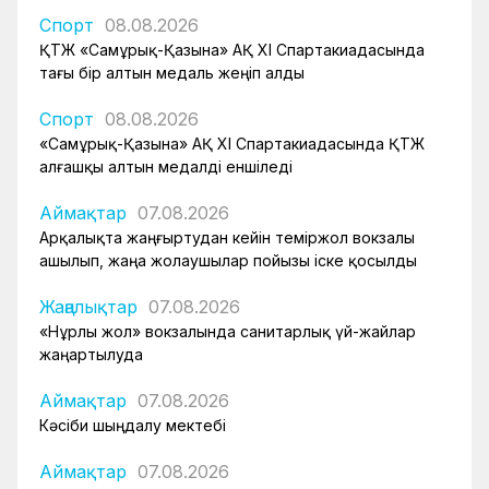
Спорт
08.08.2026
ҚТЖ «Самұрық-Қазына» АҚ XI Спартакиадасында
тағы бір алтын медаль жеңіп алды
Спорт
08.08.2026
«Самұрық-Қазына» АҚ XI Спартакиадасында ҚТЖ
алғашқы алтын медалді еншіледі
Аймақтар
07.08.2026
Арқалықта жаңғыртудан кейін теміржол вокзалы
ашылып, жаңа жолаушылар пойызы іске қосылды
Жаңалықтар
07.08.2026
«Нұрлы жол» вокзалында санитарлық үй-жайлар
жаңартылуда
Аймақтар
07.08.2026
Кәсіби шыңдалу мектебі
Аймақтар
07.08.2026