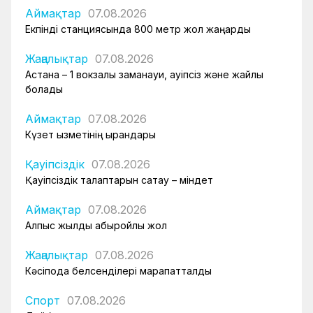
Аймақтар
07.08.2026
Екпінді станциясында 800 метр жол жаңарды
Жаңалықтар
07.08.2026
Астана – 1 вокзалы заманауи, қауіпсіз және жайлы
болады
Аймақтар
07.08.2026
Күзет қызметінің қырандары
Қауіпсіздік
07.08.2026
Қауіпсіздік талаптарын сақтау – міндет
Аймақтар
07.08.2026
Алпыс жылдық абыройлы жол
Жаңалықтар
07.08.2026
Кәсіподақ белсенділері марапатталды
Спорт
07.08.2026