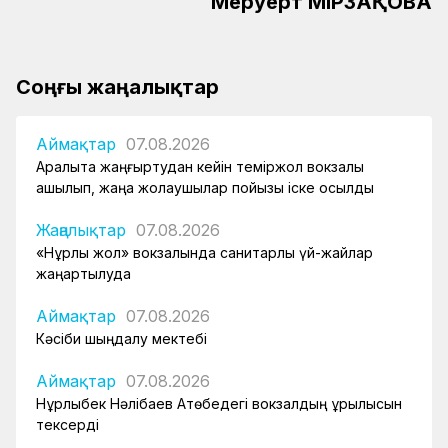
Меруерт ӨМІРЗАҚОВА
Соңғы жаңалықтар
Аймақтар
07.08.2026
Арқалықта жаңғыртудан кейін теміржол вокзалы
ашылып, жаңа жолаушылар пойызы іске қосылды
Жаңалықтар
07.08.2026
«Нұрлы жол» вокзалында санитарлық үй-жайлар
жаңартылуда
Аймақтар
07.08.2026
Кәсіби шыңдалу мектебі
Аймақтар
07.08.2026
Нұрлыбек Нәлібаев Ақтөбедегі вокзалдың құрылысын
тексерді