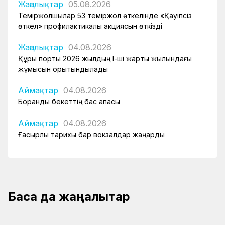
Жаңалықтар
05.08.2026
Теміржолшылар 53 теміржол өткелінде «Қауіпсіз
өткел» профилактикалық акциясын өткізді
Жаңалықтар
04.08.2026
Құрық порты 2026 жылдың І-ші жарты жылындағы
жұмысын қорытындылады
Аймақтар
04.08.2026
Боранды бекеттің бас қақпасы
Аймақтар
04.08.2026
Ғасырлық тарихы бар вокзалдар жаңарды
Басқа да жаңалықтар