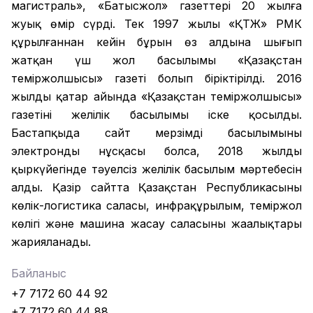
магистраль», «Батысжол» газеттері 20 жылға
жуық өмір сүрді. Тек 1997 жылы «ҚТЖ» РМК
құрылғаннан кейін бұрын өз алдына шығып
жатқан үш жол басылымы «Қазақстан
теміржолшысы» газеті болып біріктірілді. 2016
жылдың қаңтар айында «Қазақстан теміржолшысы»
газетінің желілік басылымы іске қосылды.
Бастапқыда сайт мерзімді басылымының
электронды нұсқасы болса, 2018 жылдың
қыркүйегінде тәуелсіз желілік басылым мәртебесін
алды. Қазір сайтта Қазақстан Республикасының
көлік-логистика саласы, инфрақұрылым, теміржол
көлігі және машина жасау саласының жаңалықтары
жарияланады.
Байланыс
+7 7172 60 44 92
+7 7172 60 44 88