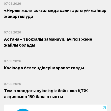
07.08.2026
«Нұрлы жол» вокзалында санитарлық үй-жайлар
жаңартылуда
07.08.2026
Астана – 1 вокзалы заманауи, қауіпсіз және
жайлы болады
07.08.2026
Кәсіподақ белсенділері марапатталды
07.08.2026
Темір жолдағы қауіпсіздік бойынша ҚТЖ
акциясына 150 бала қатысты