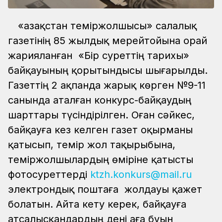
«Қазақстан теміржолшысы» салалық
газетінің 85 жылдық мерейтойына орай
жарияланған «Бір суреттің тарихы»
байқауының қорытындысы шығарылды.
Газеттің 2 ақпанда жарық көрген №9-11
санында аталған конкурс-байқаудың
шарттары түсіндірілген. Оған сәйкес,
байқауға кез келген газет оқырманы
қатысып, темір жол тақырыбына,
теміржолшылардың өміріне қатысты
фотосуреттерді
ktzh.konkurs@mail.ru
электрондық поштаға жолдауы қажет
болатын. Айта кету керек, байқауға
атсалысқандардың дені аға буын