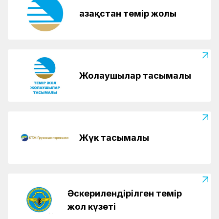
Қазақстан темір жолы
Жолаушылар тасымалы
Жүк тасымалы
Әскерилендірілген темір
жол күзеті