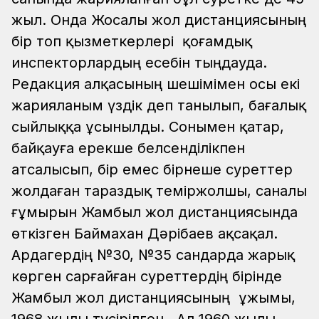
жыл. Онда Жосалы жол дистанциясының
бір топ қызметкерлері қоғамдық
инспекторлардың есебін тыңдауда.
Редакция алқасының шешімімен осы екі
жарияланым үздік деп танылып, бағалық
сыйлыққа ұсынылды.
Сонымен қатар,
байқауға ерекше белсенділікпен
атсалысып, бір емес бірнеше суреттер
жолдаған тараздық теміржолшы, саналы
ғұмырын Жамбыл жол дистанциясында
өткізген Баймахан Дәрібаев ақсақал.
Ардагердің №30, №35 сандарда жарық
көрген сарғайған суреттердің бірінде
Жамбыл жол дистанциясының ұжымы,