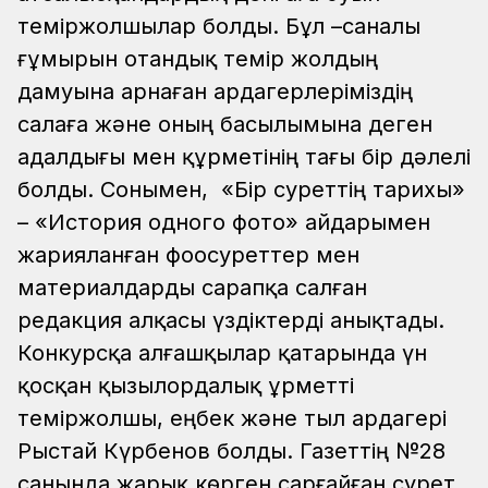
теміржолшылар болды. Бұл –саналы
ғұмырын отандық темір жолдың
дамуына арнаған ардагерлеріміздің
салаға және оның басылымына деген
адалдығы мен құрметінің тағы бір дәлелі
болды.
Сонымен, «Бір суреттің тарихы»
– «История одного фото» айдарымен
жарияланған фоосуреттер мен
материалдарды сарапқа салған
редакция алқасы үздіктерді анықтады.
Конкурсқа алғашқылар қатарында үн
қосқан қызылордалық Құрметті
теміржолшы, еңбек және тыл ардагері
Рыстай Күрбенов болды. Газеттің №28
санында жарық көрген сарғайған сурет