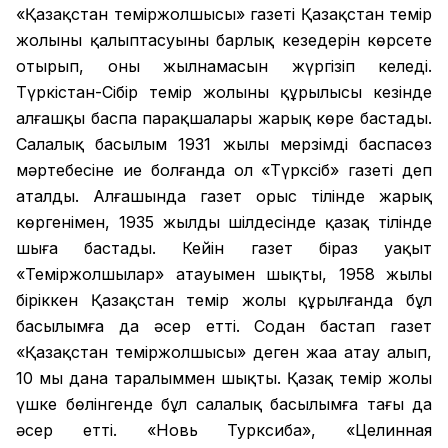
«Қазақстан теміржолшысы» газеті Қазақстан темір
жолының қалыптасуының барлық кезеңдерін көрсете
отырып, оның жылнамасын жүргізіп келеді.
Түркістан-Сібір темір жолының құрылысы кезінде
алғашқы баспа парақшалары жарық көре бастады.
Салалық басылым 1931 жылы мерзімді баспасөз
мәртебесіне ие болғанда ол «Түрксіб» газеті деп
аталды. Алғашында газет орыс тілінде жарық
көргенімен, 1935 жылдың шілдесінде қазақ тілінде
шыға бастады. Кейін газет біраз уақыт
«Теміржолшылар» атауымен шықты, 1958 жылы
біріккен Қазақстан темір жолы құрылғанда бұл
басылымға да әсер етті. Содан бастап газет
«Қазақстан теміржолшысы» деген жаңа атау алып,
10 мың дана таралыммен шықты. Қазақ темір жолы
үшке бөлінгенде бұл салалық басылымға тағы да
әсер етті. «Новь Турксиба», «Целинная