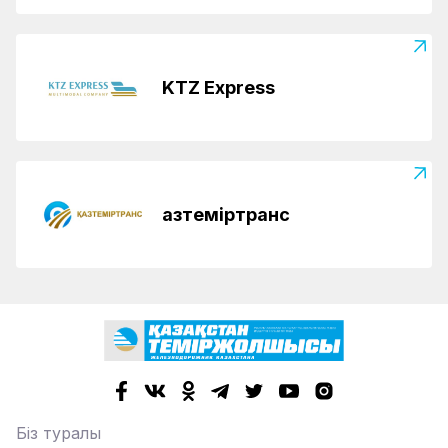
KTZ Express
Қазтеміртранс
Біз туралы