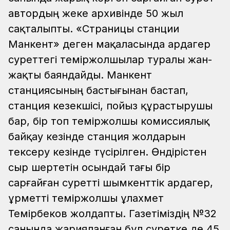
автордың жеке архивінде 50 жыл
сақталыпты. «Страницы станции
Манкент» деген мақаласында ардагер
суреттегі теміржолшылар туралы жан-
жақты баяндайды. Манкент
станциясының бастығынан бастап,
станция кезекшісі, пойыз құрастырушы
бар, бір топ теміржолшы комиссиялық
байқау кезінде станция жолдарын
тексеру кезінде түсірілген.
Өндірістен
сыр шертетін осындай тағы бір
сарғайған суретті шымкенттік ардагер,
Құрметті теміржолшы Құлахмет
Темірбеков жолдапты. Газетіміздің №32
санында жарияланған бұл суретке де 45