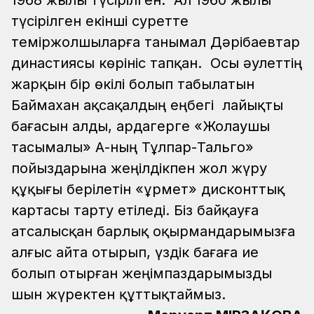
1968 жылы түсірілген. Ал 1960 жылы
түсірілген екінші суретте
теміржолшыларға танымал Дәрібаевтар
династиясы көрініс тапқан. Осы әулеттің
жарқын бір өкілі болып табылатын
Баймахан ақсақалдың еңбегі лайықты
бағасын алды, ардагерге «Жолаушы
тасымалы» АҚ-ның Тұлпар-Тальго»
пойыздарына жеңілдікпен жол жүру
құқығы берілетін «Құрмет» дисконттық
картасы тарту етіледі.
Біз байқауға
атсалысқан барлық оқырмандарымызға
алғыс айта отырып, үздік бағаға ие
болып отырған жеңімпаздарымызды
шын жүректен құттықтаймыз.