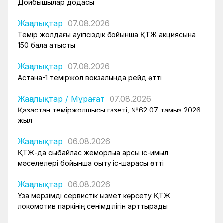
Дойбышылар додасы
Жаңалықтар
07.08.2026
Темір жолдағы қауіпсіздік бойынша ҚТЖ акциясына
150 бала қатысты
Жаңалықтар
07.08.2026
Астана-1 теміржол вокзалында рейд өтті
Жаңалықтар
/
Мұрағат
07.08.2026
Қазақстан теміржолшысы газеті, №62 07 тамыз 2026
жыл
Жаңалықтар
06.08.2026
ҚТЖ-да сыбайлас жемқорлыққа қарсы іс-қимыл
мәселелері бойынша оқыту іс-шарасы өтті
Жаңалықтар
06.08.2026
Ұзақ мерзімді сервистік қызмет көрсету ҚТЖ
локомотив паркінің сенімділігін арттырады