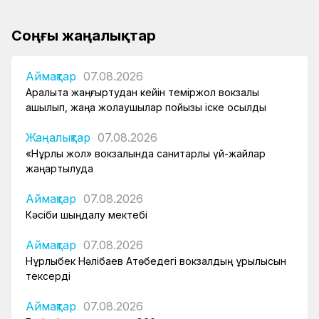
Соңғы жаңалықтар
Аймақтар
07.08.2026
Арқалықта жаңғыртудан кейін теміржол вокзалы
ашылып, жаңа жолаушылар пойызы іске қосылды
Жаңалықтар
07.08.2026
«Нұрлы жол» вокзалында санитарлық үй-жайлар
жаңартылуда
Аймақтар
07.08.2026
Кәсіби шыңдалу мектебі
Аймақтар
07.08.2026
Нұрлыбек Нәлібаев Ақтөбедегі вокзалдың құрылысын
тексерді
Аймақтар
07.08.2026