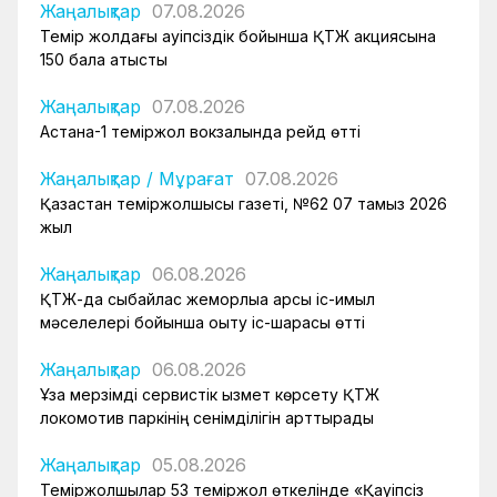
Жаңалықтар
07.08.2026
Темір жолдағы қауіпсіздік бойынша ҚТЖ акциясына
150 бала қатысты
Жаңалықтар
07.08.2026
Астана-1 теміржол вокзалында рейд өтті
Жаңалықтар
/
Мұрағат
07.08.2026
Қазақстан теміржолшысы газеті, №62 07 тамыз 2026
жыл
Жаңалықтар
06.08.2026
ҚТЖ-да сыбайлас жемқорлыққа қарсы іс-қимыл
мәселелері бойынша оқыту іс-шарасы өтті
Жаңалықтар
06.08.2026
Ұзақ мерзімді сервистік қызмет көрсету ҚТЖ
локомотив паркінің сенімділігін арттырады
Жаңалықтар
05.08.2026
Теміржолшылар 53 теміржол өткелінде «Қауіпсіз