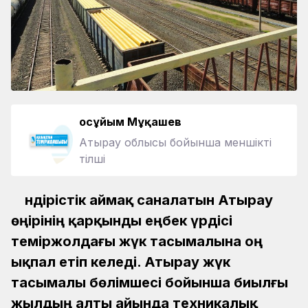
Қосұйым Мұқашев
Атырау облысы бойынша меншікті
тілші
Өндірістік аймақ саналатын Атырау
өңірінің қарқынды еңбек үрдісі
теміржолдағы жүк тасымалына оң
ықпал етіп келеді. Атырау жүк
тасымалы бөлімшесі бойынша биылғы
жылдың алты айында техникалық