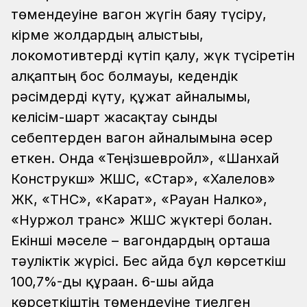
төмендеуіне вагон жүгін баяу түсіру,
кірме жолдардың алыстығы,
локомотивтерді күтіп қалу, жүк түсіретін
алқаптың бос болмауы, кедендік
рәсімдерді күту, құжат айналымы,
келісім-шарт жасақтау сынды
себептерден вагон айналымына әсер
еткен. Онда «Теңізшевройл», «Шанхай
Конструкш» ЖШС, «Стар», «Халелов»
ЖК, «ТНС», «Карат», «Рауан Налко»,
«Нуржол транс» ЖШС жүктері болған.
Екінші мәселе – вагондардың орташа
тәуліктік жүрісі. Бес айда бұл көрсеткіш
100,7%-ды құраған. 6-шы айда
көрсеткіштің төмендеуіне тиелген