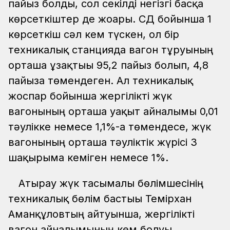
пайыз болды, сол секілді негізгі басқа
көрсеткіштер де жоғары. СД бойынша 1
көрсеткіш сәл кем түскен, ол бір
техникалық станцияда вагон тұруының
орташа ұзақтығы 95,2 пайыз болып, 4,8
пайызға төмендеген. Ал техникалық
жоспар бойынша жергілікті жүк
вагонының орташа уақыт айналымы 0,01
тәулікке немесе 1,1%-ға төмендесе, жүк
вагонының орташа тәуліктік жүрісі 3
шақырымға кеміген немесе 1%.
Атырау жүк тасымалы бөлімшесінің
техникалық бөлім бастығы Темірхан
Аманқұловтың айтуынша, жергілікті
вагон айналымының кем болуы