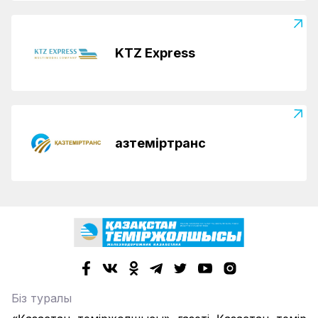
KTZ Express
Қазтеміртранс
Біз туралы