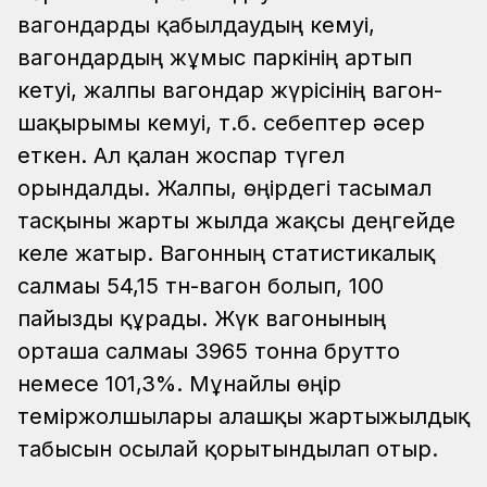
вагондарды қабылдаудың кемуі,
вагондардың жұмыс паркінің артып
кетуі, жалпы вагондар жүрісінің вагон-
шақырымы кемуі, т.б. себептер әсер
еткен. Ал қалған жоспар түгел
орындалды. Жалпы, өңірдегі тасымал
тасқыны жарты жылда жақсы деңгейде
келе жатыр. Вагонның статистикалық
салмағы 54,15 тн-вагон болып, 100
пайызды құрады. Жүк вагонының
орташа салмағы 3965 тонна брутто
немесе 101,3%. Мұнайлы өңір
теміржолшылары алғашқы жартыжылдық
табысын осылай қорытындылап отыр.