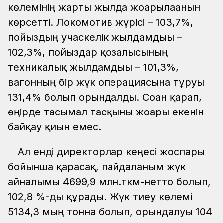
көлемінің жарты жылда жоғарылағанын
көрсетті. Локомотив жүрісі – 103,7%,
пойыздың учаскелік жылдамдығы –
102,3%, пойыздар қозғалысының
техникалық жылдамдығы – 101,3%,
вагонның бір жүк операциясына тұруы
131,4% болып орындалды. Соған қарап,
өңірде тасымал тасқыны жоғары екенін
байқау қиын емес.
Ал енді директорлар кеңесі жоспары
бойынша қарасақ, пайдаланым жүк
айналымы 4699,9 млн.ткм-нетто болып,
102,8 %-ды құрады. Жүк тиеу көлемі
5134,3 мың тонна болып, орындалуы 104