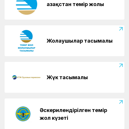
Қазақстан темір жолы
Жолаушылар тасымалы
Жүк тасымалы
Әскерилендірілген темір
жол күзеті