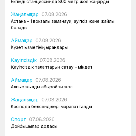
Екпінді станциясында 800 метр жол жаңарды
Жаңалықтар
07.08.2026
Астана – 1 вокзалы заманауи, қауіпсіз және жайлы
болады
Аймақтар
07.08.2026
Күзет қызметінің қырандары
Қауіпсіздік
07.08.2026
Қауіпсіздік талаптарын сақтау – міндет
Аймақтар
07.08.2026
Алпыс жылдық абыройлы жол
Жаңалықтар
07.08.2026
Кәсіподақ белсенділері марапатталды
Спорт
07.08.2026
Дойбышылар додасы