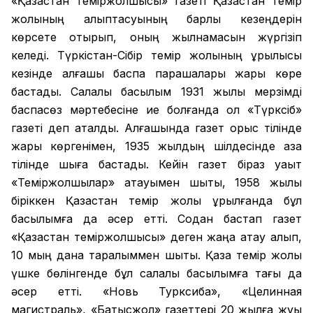
«Қазақстан теміржолшысы» газеті Қазақстан темір
жолының қалыптасуының барлық кезеңдерін
көрсете отырып, оның жылнамасын жүргізіп
келеді. Түркістан-Сібір темір жолының құрылысы
кезінде алғашқы баспа парақшалары жарық көре
бастады. Салалық басылым 1931 жылы мерзімді
баспасөз мәртебесіне ие болғанда ол «Түрксіб»
газеті деп аталды. Алғашында газет орыс тілінде
жарық көргенімен, 1935 жылдың шілдесінде қазақ
тілінде шыға бастады. Кейін газет біраз уақыт
«Теміржолшылар» атауымен шықты, 1958 жылы
біріккен Қазақстан темір жолы құрылғанда бұл
басылымға да әсер етті. Содан бастап газет
«Қазақстан теміржолшысы» деген жаңа атау алып,
10 мың дана таралыммен шықты. Қазақ темір жолы
үшке бөлінгенде бұл салалық басылымға тағы да
әсер етті. «Новь Турксиба», «Целинная
магистраль», «Батысжол» газеттері 20 жылға жуық