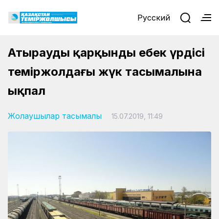
Русский
Атыраудың қарқынды еңбек үрдісі
теміржолдағы жүк тасымалына
ықпал
Жолаушылар тасымалы
15.07.2019, 11:49