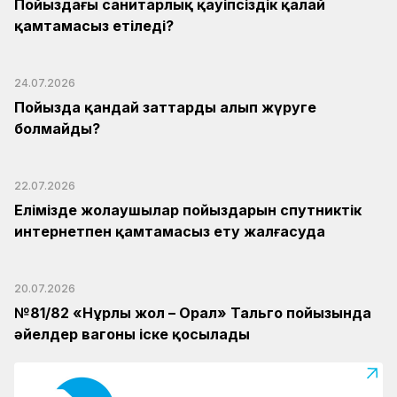
Пойыздағы санитарлық қауіпсіздік қалай
қамтамасыз етіледі?
24.07.2026
Пойызда қандай заттарды алып жүруге
болмайды?
22.07.2026
Елімізде жолаушылар пойыздарын спутниктік
интернетпен қамтамасыз ету жалғасуда
20.07.2026
№81/82 «Нұрлы жол – Орал» Тальго пойызында
әйелдер вагоны іске қосылады