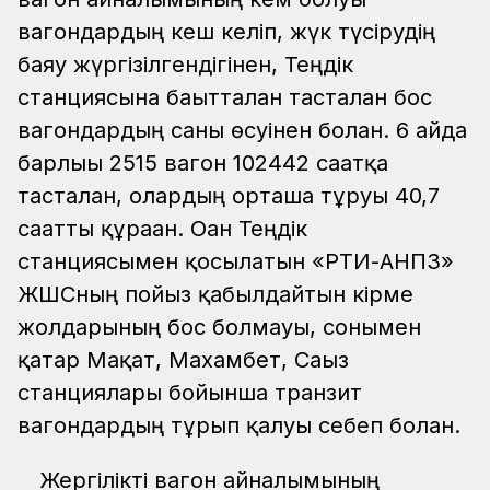
вагондардың кеш келіп, жүк түсірудің
баяу жүргізілгендігінен, Теңдік
станциясына бағытталған тасталған бос
вагондардың саны өсуінен болған. 6 айда
барлығы 2515 вагон 102442 сағатқа
тасталған, олардың орташа тұруы 40,7
сағатты құраған. Оған Теңдік
станциясымен қосылатын «РТИ-АНПЗ»
ЖШСның пойыз қабылдайтын кірме
жолдарының бос болмауы, сонымен
қатар Мақат, Махамбет, Сағыз
станциялары бойынша транзит
вагондардың тұрып қалуы себеп болған.
Жергілікті вагон айналымының