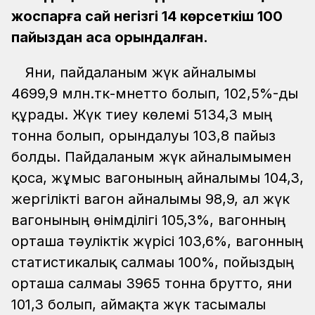
жоспарға сай негізгі 14 көрсеткіш 100
пайыздан аса орындалған.
Яғни, пайдаланым жүк айналымы
4699,9 млн.тк-мнетто болып, 102,5%-ды
құрады. Жүк тиеу көлемі 5134,3 мың
тонна болып, орындалуы 103,8 пайыз
болды. Пайдаланым жүк айналымымен
қоса, жұмыс вагонының айналымы 104,3,
жергілікті вагон айналымы 98,9, ал жүк
вагонының өнімділігі 105,3%, вагонның
орташа тәуліктік жүрісі 103,6%, вагонның
статистикалық салмағы 100%, пойыздың
орташа салмағы 3965 тонна брутто, яғни
101,3 болып, аймақта жүк тасымалы