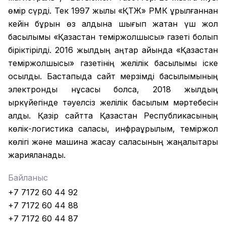
өмір сүрді. Тек 1997 жылы «ҚТЖ» РМК құрылғаннан
кейін бұрын өз алдына шығып жатқан үш жол
басылымы «Қазақстан теміржолшысы» газеті болып
біріктірілді. 2016 жылдың қаңтар айында «Қазақстан
теміржолшысы» газетінің желілік басылымы іске
қосылды. Бастапқыда сайт мерзімді басылымының
электронды нұсқасы болса, 2018 жылдың
қыркүйегінде тәуелсіз желілік басылым мәртебесін
алды. Қазір сайтта Қазақстан Республикасының
көлік-логистика саласы, инфрақұрылым, теміржол
көлігі және машина жасау саласының жаңалықтары
жарияланады.
Байланыс
+7 7172 60 44 92
+7 7172 60 44 88
+7 7172 60 44 87