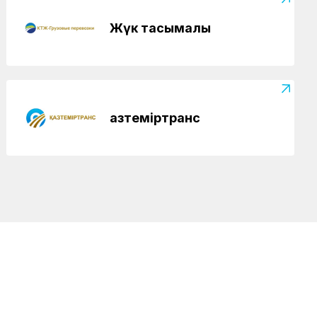
Жүк тасымалы
Қазтеміртранс