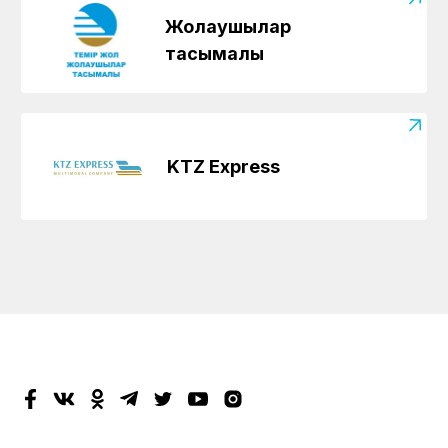
Жолаушылар
тасымалы
KTZ Express