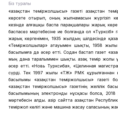
Біз туралы
«Қазақстан теміржолшысы» газеті Қазақстан те
көрсете отырып, оның жылнамасын жүргізіп кел
кезінде алғашқы баспа парақшалары жарық көре
баспасөз мәртебесіне ие болғанда ол «Түрксіб» г
жарық көргенімен, 1935 жылдың шілдесінде қазақ
«Теміржолшылар» атауымен шықты, 1958 жылы б
басылымға да әсер етті. Содан бастап газет «Қа
мың дана таралыммен шықты. Қазақ темір жолы ү
әсер етті. «Новь Турксиба», «Целинная магистр
сүрді. Тек 1997 жылы «ҚТЖ» РМК құрылғаннан
басылымы «Қазақстан теміржолшысы» газеті бо
«Қазақстан теміржолшысы» газетінің желілік ба
басылымының электронды нұсқасы болса, 2018 ж
мәртебесін алды. Қазір сайтта Қазақстан Республ
теміржол көлігі және машина жасау саласының ж