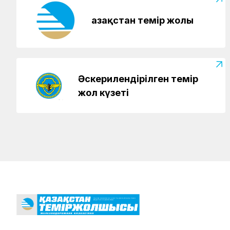
Қазақстан темір жолы
Әскерилендірілген темір
жол күзеті