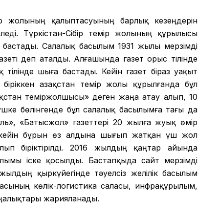
мір жолының қалыптасуының барлық кезеңдерін
еді. Түркістан-Сібір темір жолының құрылысы
 бастады. Салалық басылым 1931 жылы мерзімді
азеті деп аталды. Алғашында газет орыс тілінде
 тілінде шыға бастады. Кейін газет біраз уақыт
іріккен Қазақстан темір жолы құрылғанда бұл
зақстан теміржолшысы» деген жаңа атау алып, 10
шке бөлінгенде бұл салалық басылымға тағы да
аль», «Батысжол» газеттері 20 жылға жуық өмір
 кейін бұрын өз алдына шығып жатқан үш жол
лып біріктірілді. 2016 жылдың қаңтар айында
сылымы іске қосылды. Бастапқыда сайт мерзімді
ылдың қыркүйегінде тәуелсіз желілік басылым
икасының көлік-логистика саласы, инфрақұрылым,
аңалықтары жарияланады.