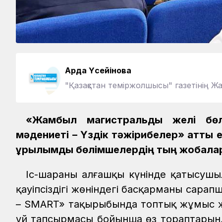
Ардақ Үсейінова
"Қазақстан теміржолшысы" газетінің Ж
«Жамбыл магистральдық желі бөлі
мәдениеті – Үздік тәжірибелер» атты 
құрылымдық бөлімшелердің тың жобалар
Іс-шараның алғашқы күнінде қатысуш
қауіпсіздігі жөніндегі басқарманың сар
– SMART» тақырыбында топтық жұмыс жү
үй тапсырмасы бойынша өз тораптарында