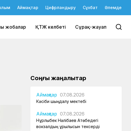
ылым
Аймақтар
Цифрландыру
Сұхбат
Әлемде
йы жобалар
ҚТЖ келбеті
Сұрақ-жауап
Соңғы жаңалықтар
Аймақтар
07.08.2026
Кәсіби шыңдалу мектебі
Аймақтар
07.08.2026
Нұрлыбек Нәлібаев Ақтөбедегі
вокзалдың құрылысын тексерді