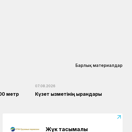
Барлық материалдар
07.08.2026
00 метр
Күзет қызметінің қырандары
Жүк тасымалы