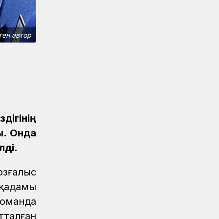
Спорт
07.08.2026
Дойбышылар додасы
ген автор
Жаңалықтар
07.08.2026
Темір жолдағы қауіпсіздік бойынша
ҚТЖ акциясына 150 бала қатысты
Жаңалықтар
07.08.2026
Астана-1 теміржол вокзалында рейд
өтті
ігінің
Жаңалықтар
/
07.08.2026
ы. Онда
Мұрағат
лді.
Қазақстан теміржолшысы газеті, №62
07 тамыз 2026 жыл
озғалыс
Жаңалықтар
06.08.2026
 қадамы
ҚТЖ-да сыбайлас жемқорлыққа қарсы іс-
команда
қимыл мәселелері бойынша оқыту іс-
тталған
шарасы өтті