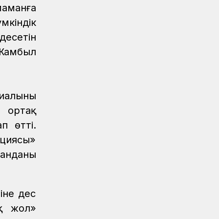
маманға
Қауіпсіздік
04.08.2026
мкіндік
Қауіпсіздік сызығынан аттама...
есетін
Жамбыл
Қауіпсіздік
04.08.2026
Жүргізушілерге жадынама таратты
иалының
 ортақ
п өтті.
циясы»
манданы
іне дес
қ жол»