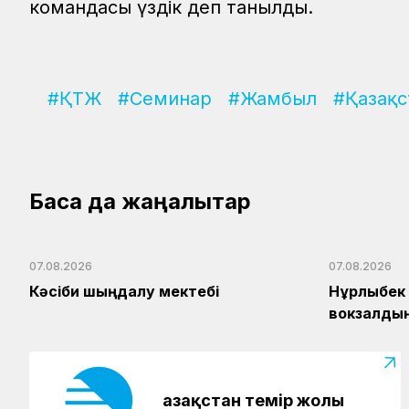
командасы үздік деп танылды.
#ҚТЖ
#Семинар
#Жамбыл
#Қазақс
Басқа да жаңалықтар
07.08.2026
07.08.2026
Кәсіби шыңдалу мектебі
Нұрлыбек 
вокзалдың
Қазақстан темір жолы