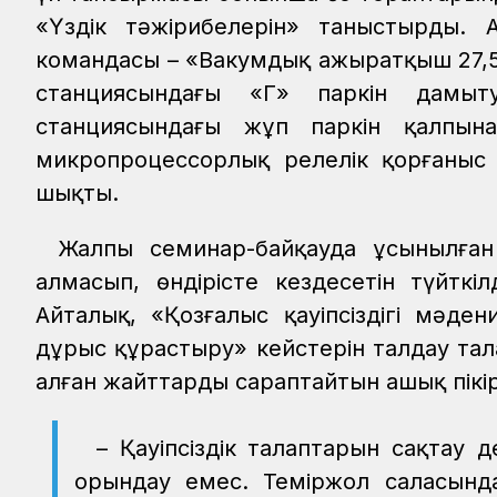
«Үздік тәжірибелерін» таныстырды. А
командасы – «Вакумдық ажыратқыш 27,5 
станциясындағы «Г» паркін дамы
станциясындағы жұп паркін қалпын
микропроцессорлық релелік қорғаныс
шықты.
Жалпы семинар-байқауда ұсынылға
алмасып, өндірісте кездесетін түйткі
Айталық, «Қозғалыс қауіпсіздігі мәден
дұрыс құрастыру» кейстерін талдау тал
алған жайттарды сараптайтын ашық пікір
– Қауіпсіздік талаптарын сақтау 
орындау емес. Теміржол саласында