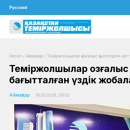
Русский
Негізгі
/
Аймақтар
/
Теміржолшылар қозғалыс қауіпсіздігін а
Теміржолшылар қозғалыс қ
бағытталған үздік жоба
Аймақтар
19.05.2026, 09:02