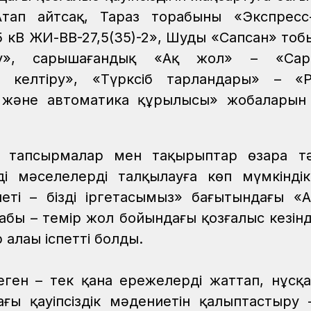
тап айтсақ, Тараз торабының «Экспресс
кВ ЖИ-ВВ-27,5(35)-2», Шудың «Сапсан» тоб
ту», сарышағандық «Ақ жол» – «Сар
а келтіру», «Түрксіб тарландары» – «
 және автоматика құрылысы» жобаларын
н тапсырмалар мен тақырыптар өзара тә
лді мәселелерді талқылауға көп мүмкіндік
иеті – біздің іргетасымыз» бағытындағы «А
абы – темір жол бойындағы қозғалыс кезін
 алаңы іспетті болды.
деген – тек қана ережелерді жаттап, нұсқ
ғы қауіпсіздік мәдениетін қалыптастыру 