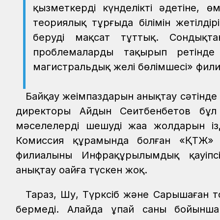
қызметкердің күнделікті әдетіне, 
теориялық тұрғыда білімін жетілдір
беруді мақсат тұттық. Сондықт
проблемаларды тақырып ретінде
магистральдық желі бөлімшесі» фил
Байқау жеңімпаздарын анықтау сәтін
директоры Айдын Сеитбенбетов бұл
мәселелерді шешудің жаңа жолдарын ізд
Комиссия құрамында болған «ҚТЖ»
филиалының Инфрақұрылымдық қауіпсі
анықтау оңайға түскен жоқ.
Тараз, Шу, Түрксіб және Сарышаған т
бермеді. Алайда ұпай саны бойынш