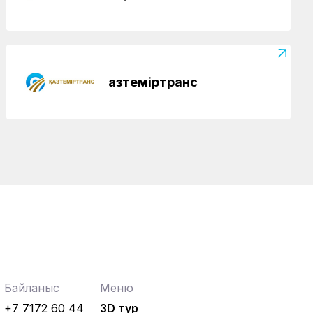
Қазтеміртранс
Байланыс
Меню
+7 7172 60 44
3D тур