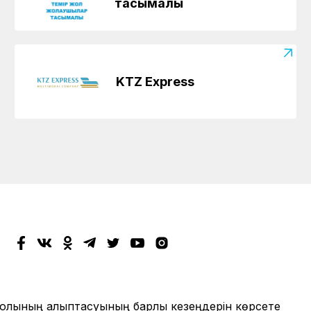
тасымалы
KTZ Express
жолының қалыптасуының барлық кезеңдерін көрсете