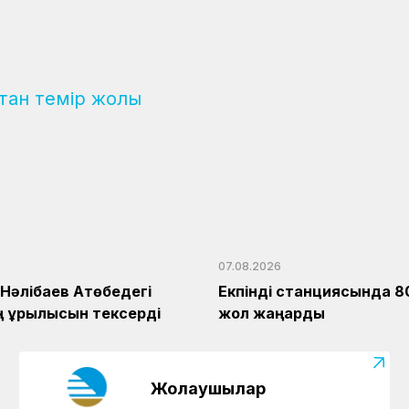
тан темір жолы
07.08.2026
Нәлібаев Ақтөбедегі
Екпінді станциясында 8
 құрылысын тексерді
жол жаңарды
Жолаушылар