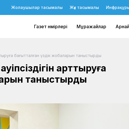
Жолаушылар тасымалы
Жүк тасымалы
Инфрақұр
Газет нөмірлері
Мұражайлар
Арна
рттыруға бағытталған үздік жобаларын таныстырды
ауіпсіздігін арттыруға
ларын таныстырды