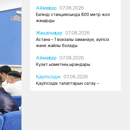
Аймақтар
07.08.2026
Екпінді станциясында 800 метр жол
жаңарды
Жаңалықтар
07.08.2026
Астана – 1 вокзалы заманауи, қауіпсіз
және жайлы болады
Аймақтар
07.08.2026
Күзет қызметінің қырандары
Қауіпсіздік
07.08.2026
Қауіпсіздік талаптарын сақтау –
міндет
Аймақтар
07.08.2026
Алпыс жылдық абыройлы жол
Жаңалықтар
07.08.2026
Кәсіподақ белсенділері марапатталды