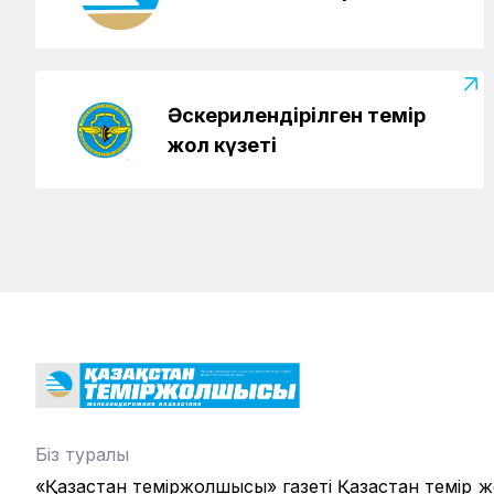
Әскерилендірілген темір
жол күзеті
Біз туралы
«Қазақстан теміржолшысы» газеті Қазақстан темір 