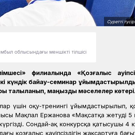
Суретті түсір
амбыл облысындағы меншікті тілшісі
мшесі» филиалында «Қозғалыс қауіпсізд
екі күндік байқау-семинар ұйымдастырылд
ы талқыланып, маңызды мәселелер көтері
ылар үшін оқу-тренингі ұйымдастырылып, қ
апшысы Мақпал Ержанова «Мақсатқа жетудің 5
ргізді. Сондай-ақ конкурсқа қатысушы 4 
ғы қозғалыс қауіпсіздігін жақсартуға бағы