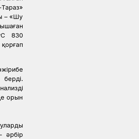
-Тараз»
Жаңалықтар
06.08.2026
ы – «Шу
Ұзақ мерзімді сервистік қызмет
ышаған
көрсету ҚТЖ локомотив паркінің
сенімділігін арттырады
РС 830
 қорғап
Жаңалықтар
05.08.2026
Теміржолшылар 53 теміржол
өткелінде «Қауіпсіз өткел»
профилактикалық акциясын өткізді
жірибе
Жаңалықтар
04.08.2026
 берді.
Құрық порты 2026 жылдың І-ші жарты
нализді
жылындағы жұмысын қорытындылады
де орын
Аймақтар
04.08.2026
Боранды бекеттің бас қақпасы
ауларды
Аймақтар
04.08.2026
Ғасырлық тарихы бар вокзалдар
– әрбір
жаңарды