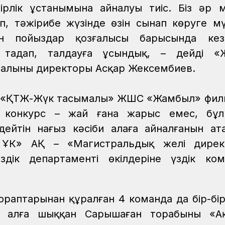
өмірлік ұстанымына айналуы тиіс. Біз әр 
іп, тәжірибе жүзінде өзін сынап көруге мү
ан пойыздар қозғалысы барысында кезд
 таңдап, талдауға ұсындық, – дейді «
иалының директоры Асқар Жексембиев.
де «ҚТЖ-Жүк тасымалы» ЖШС «Жамбыл» фил
 конкурс – жай ғана жарыс емес, бұл
ейтін нағыз кәсіби алаңға айналғанын ата
 ҰК» АҚ – «Магистральдық желі дирек
здік департаменті өкілдеріне үздік ко
ораптарынан құралған 4 команда да бір-бір
а алға шыққан Сарышаған торабының «А