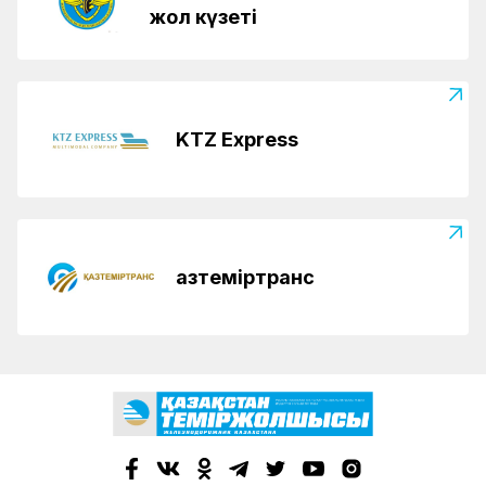
жол күзеті
KTZ Express
Қазтеміртранс