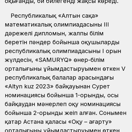
оқығанды, би билегенді жақсы көреді.
Республикалық «Алтын сақа»
математикалық олимпиадасының ІІІ
дәрежелі дипломын, жалпы білім
беретін пәндер бойынша оқушылардың
республикалық олимпиадасының І орын
жүлдесін, «SAMURYQ» өнер-білім
орталығының ұйымдастыруымен өткен V
республикалық балалар арасындағы
«Altyn kuz 2023» байқауынан Сурет
номинациясы бойынша 1-орынды, осы
байқаудан мәнерлеп оқу номинациясы
бойынша 2-орынды жеңіп алған. Сонымен
қатар Астана қаласы «Оқу – ағарту»
орталығының ұйымдастыруымен өткен