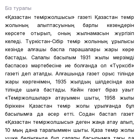
Біз туралы
«Қазақстан теміржолшысы» газеті Қазақстан темір
жолының қалыптасуының барлық кезеңдерін
көрсете отырып, оның жылнамасын жүргізіп
келеді. Түркістан-Сібір темір жолының құрылысы
кезінде алғашқы баспа парақшалары жарық көре
бастады. Салалық басылым 1931 жылы мерзімді
баспасөз мәртебесіне ие болғанда ол «Түрксіб»
газеті деп аталды. Алғашында газет орыс тілінде
жарық көргенімен, 1935 жылдың шілдесінде қазақ
тілінде шыға бастады. Кейін газет біраз уақыт
«Теміржолшылар» атауымен шықты, 1958 жылы
біріккен Қазақстан темір жолы құрылғанда бұл
басылымға да әсер етті. Содан бастап газет
«Қазақстан теміржолшысы» деген жаңа атау алып,
10 мың дана таралыммен шықты. Қазақ темір жолы
үшке бөлінгенде бұл салалық басылымға тағы да