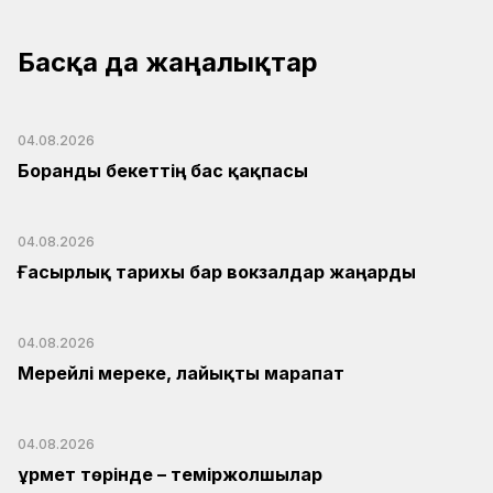
Басқа да жаңалықтар
04.08.2026
Боранды бекеттің бас қақпасы
04.08.2026
Ғасырлық тарихы бар вокзалдар жаңарды
04.08.2026
Мерейлі мереке, лайықты марапат
04.08.2026
Құрмет төрінде – теміржолшылар