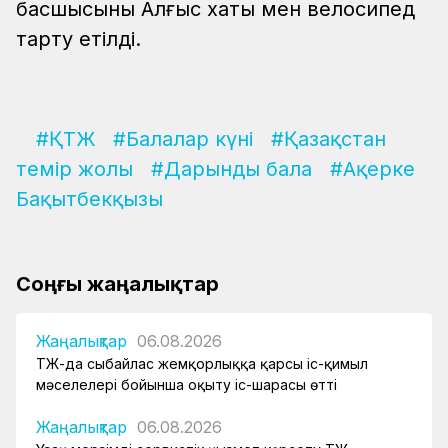
басшысының Алғыс хаты мен велосипед
тарту етілді.
#ҚТЖ
#Балалар күні
#Қазақстан
темір жолы
#Дарынды бала
#Ақерке
Бақытбекқызы
Соңғы жаңалықтар
Жаңалықтар
06.08.2026
ҚТЖ-да сыбайлас жемқорлыққа қарсы іс-қимыл
мәселелері бойынша оқыту іс-шарасы өтті
Жаңалықтар
06.08.2026