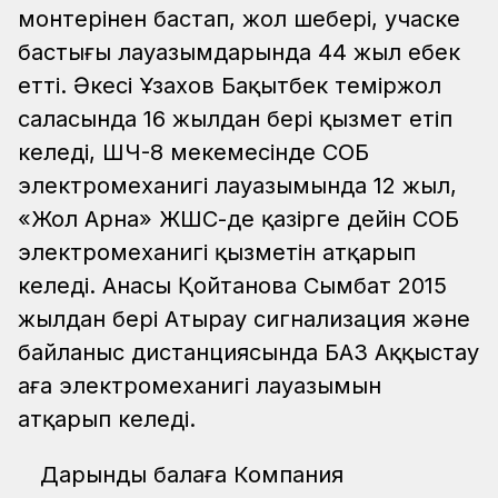
монтерінен бастап, жол шебері, учаске
бастығы лауазымдарында 44 жыл еңбек
етті. Әкесі Ұзахов Бақытбек теміржол
саласында 16 жылдан бері қызмет етіп
келеді, ШЧ-8 мекемесінде СОБ
электромеханигі лауазымында 12 жыл,
«Жол Арна» ЖШС-де қазірге дейін СОБ
электромеханигі қызметін атқарып
келеді. Анасы Қойтанова Сымбат 2015
жылдан бері Атырау сигнализация және
байланыс дистанциясында БАЗ Аққыстау
аға электромеханигі лауазымын
атқарып келеді.
Дарынды балаға Компания