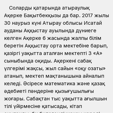
Солардың қатарында атыраулық
Ақерке Бақытбекқызы да бар. 2017 жылы
30 наурыз күні Атырау облысы Исатай
ауданы Аққыстау ауылында дүниеге
келген Ақерке 6 жасында жалпы білім
беретін Аққыстау орта мектебіне барып,
қазіргі уақытта аталған мектептің 3 «А»
сыныбында оқиды. Ақеркенің сабақ
үлгерімі жақсы, жыл сайын «оқу озаты»
атанып, мектеп мақтанышына айналып
келеді. Әсіресе математика және қазақ
әдебиеті пәндеріне қызығушылығы
жоғары. Сабақтан тыс уақытта ағылшын
тілі үйірмесіне қатысады, кітап