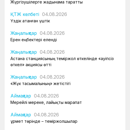
Жүргізушілерге жадынама таратты
ҚТЖ келбеті
04.08.2026
Үздік атанған үштік
Жаңалықтар
04.08.2026
Ерен еңбектері еленді
Жаңалықтар
04.08.2026
Астана станциясының теміржол өткелінде «Қауіпсіз
өткел» акциясы өтті
Жаңалықтар
04.08.2026
«Жүк тасымалының» жетістігі
Аймақтар
04.08.2026
Мерейлі мереке, лайықты марапат
Аймақтар
04.08.2026
Құрмет төрінде – теміржолшылар