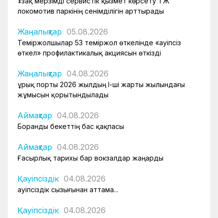
Ұзақ мерзімді сервистік қызмет көрсету ҚТЖ
локомотив паркінің сенімділігін арттырады
Жаңалықтар
05.08.2026
Теміржолшылар 53 теміржол өткелінде «Қауіпсіз
өткел» профилактикалық акциясын өткізді
Жаңалықтар
04.08.2026
Құрық порты 2026 жылдың І-ші жарты жылындағы
жұмысын қорытындылады
Аймақтар
04.08.2026
Боранды бекеттің бас қақпасы
Аймақтар
04.08.2026
Ғасырлық тарихы бар вокзалдар жаңарды
Қауіпсіздік
04.08.2026
Қауіпсіздік сызығынан аттама...
Қауіпсіздік
04.08.2026