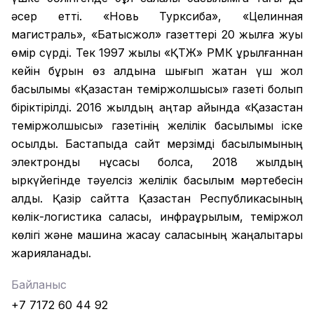
әсер етті. «Новь Турксиба», «Целинная
магистраль», «Батысжол» газеттері 20 жылға жуық
өмір сүрді. Тек 1997 жылы «ҚТЖ» РМК құрылғаннан
кейін бұрын өз алдына шығып жатқан үш жол
басылымы «Қазақстан теміржолшысы» газеті болып
біріктірілді. 2016 жылдың қаңтар айында «Қазақстан
теміржолшысы» газетінің желілік басылымы іске
қосылды. Бастапқыда сайт мерзімді басылымының
электронды нұсқасы болса, 2018 жылдың
қыркүйегінде тәуелсіз желілік басылым мәртебесін
алды. Қазір сайтта Қазақстан Республикасының
көлік-логистика саласы, инфрақұрылым, теміржол
көлігі және машина жасау саласының жаңалықтары
жарияланады.
Байланыс
+7 7172 60 44 92