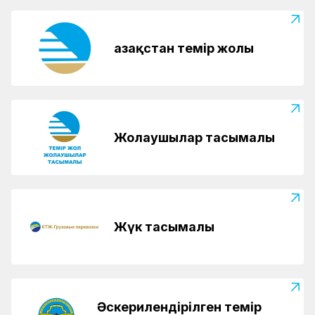
Қазақстан темір жолы
Жолаушылар тасымалы
Жүк тасымалы
Әскерилендірілген темір