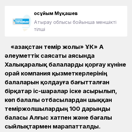
Қосұйым Мұқашев
Атырау облысы бойынша меншікті
тілші
«Қазақстан темір жолы» ҰК» АҚ
әлеуметтік саясаты аясында
Халықаралық балаларды қорғау күніне
орай компания қызметкерлерінің
балаларын қолдауға бағытталған
бірқатар іс-шаралар іске асырылып,
көп балалы отбасылардан шыққан
теміржолшылардың 100 дарынды
баласы Алғыс хатпен және бағалы
сыйлықтармен марапатталды.