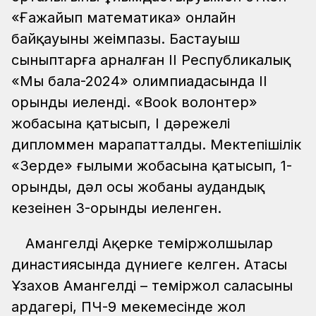
«Ғажайып математика» онлайн
байқауының жеңімпазы. Бастауыш
сыныптарға арналған ІІ Республикалық
«Мың бала-2024» олимпиадасында ІІ
орынды иеленді. «Book волонтер»
жобасына қатысып, І дәрежелі
дипломмен марапатталды. Мектепішілік
«Зерде» ғылыми жобасына қатысып, 1-
орынды, дәл осы жобаның аудандық
кезеңінен 3-орынды иеленген.
Амангелді Ақерке теміржолшылар
династиясында дүниеге келген. Атасы
Ұзахов Амангелді – теміржол саласының
ардагері, ПЧ-9 мекемесінде жол