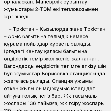
орналасқан. Маневрлік сұрыптау
жұмыстары 2-ТЭМ екі тепловозымен
жүргізіледі.
– Түркістан – Қызылорда және Түркістан
– Арыс бағытына телімдік немесе
құрама пойыздар құрастырылады.
Іргедегі Кентау қаласы бағытына
өндірістік темір жол желісі жалғанған.
Вагондарды өндірістік телімге өткізу үшін
бұл жұмыстар Борисовка станциясында
жүзеге асырылады. Станция ұжымы
өткен жылы өнімді жұмыс істеді деп
айтуға толық негіз бар. Жүк тасымалы
жоспары 136 пайызға, жүк түсіру жоспары
110 пайызға орындаса, вагон айналымы