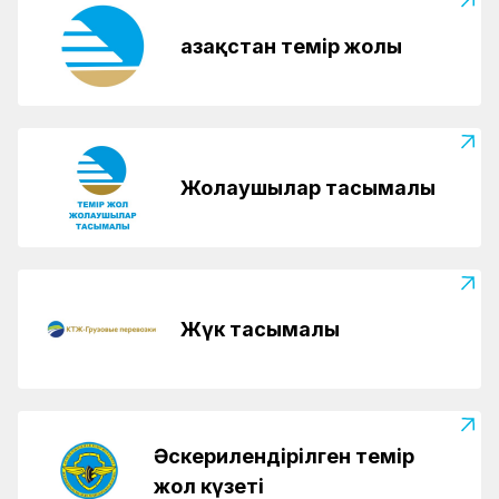
Қазақстан темір жолы
Жолаушылар тасымалы
Жүк тасымалы
Әскерилендірілген темір
жол күзеті