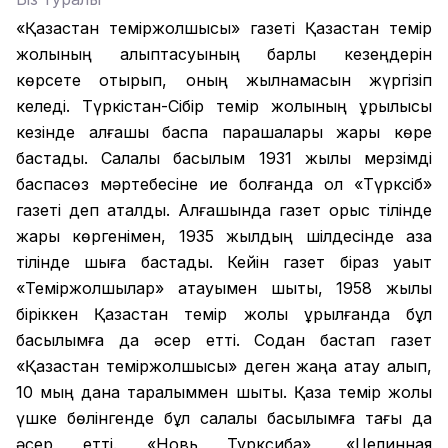
«Қазақстан теміржолшысы» газеті Қазақстан темір
жолының қалыптасуының барлық кезеңдерін
көрсете отырып, оның жылнамасын жүргізіп
келеді. Түркістан-Сібір темір жолының құрылысы
кезінде алғашқы баспа парақшалары жарық көре
бастады. Салалық басылым 1931 жылы мерзімді
баспасөз мәртебесіне ие болғанда ол «Түрксіб»
газеті деп аталды. Алғашында газет орыс тілінде
жарық көргенімен, 1935 жылдың шілдесінде қазақ
тілінде шыға бастады. Кейін газет біраз уақыт
«Теміржолшылар» атауымен шықты, 1958 жылы
біріккен Қазақстан темір жолы құрылғанда бұл
басылымға да әсер етті. Содан бастап газет
«Қазақстан теміржолшысы» деген жаңа атау алып,
10 мың дана таралыммен шықты. Қазақ темір жолы
үшке бөлінгенде бұл салалық басылымға тағы да
әсер етті. «Новь Турксиба», «Целинная