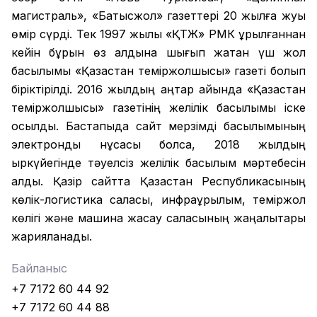
магистраль», «Батысжол» газеттері 20 жылға жуық
өмір сүрді. Тек 1997 жылы «ҚТЖ» РМК құрылғаннан
кейін бұрын өз алдына шығып жатқан үш жол
басылымы «Қазақстан теміржолшысы» газеті болып
біріктірілді. 2016 жылдың қаңтар айында «Қазақстан
теміржолшысы» газетінің желілік басылымы іске
қосылды. Бастапқыда сайт мерзімді басылымының
электронды нұсқасы болса, 2018 жылдың
қыркүйегінде тәуелсіз желілік басылым мәртебесін
алды. Қазір сайтта Қазақстан Республикасының
көлік-логистика саласы, инфрақұрылым, теміржол
көлігі және машина жасау саласының жаңалықтары
жарияланады.
Байланыс
+7 7172 60 44 92
+7 7172 60 44 88