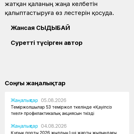
жатқан қаланың жаңа келбетін
қалыптастыруға өз үлестерін қосуда.
Жансая СЫДЫҚБАЙ
Суретті түсірген автор
Соңғы жаңалықтар
Жаңалықтар
05.08.2026
Теміржолшылар 53 теміржол өткелінде «Қауіпсіз
өткел» профилактикалық акциясын өткізді
Жаңалықтар
04.08.2026
Құрық порты 2026 жылдың І-ші жарты жылындағы