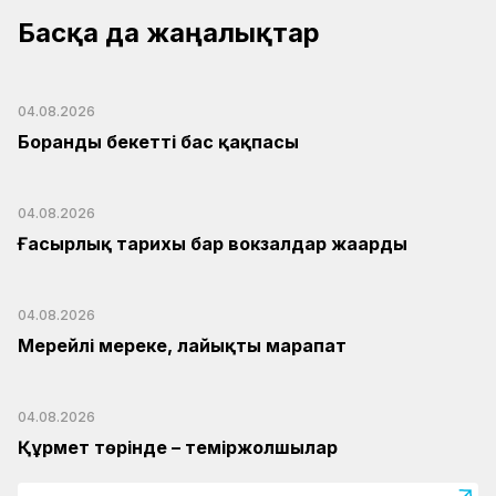
Басқа да жаңалықтар
04.08.2026
Боранды бекеттің бас қақпасы
04.08.2026
Ғасырлық тарихы бар вокзалдар жаңарды
04.08.2026
Мерейлі мереке, лайықты марапат
04.08.2026
Құрмет төрінде – теміржолшылар