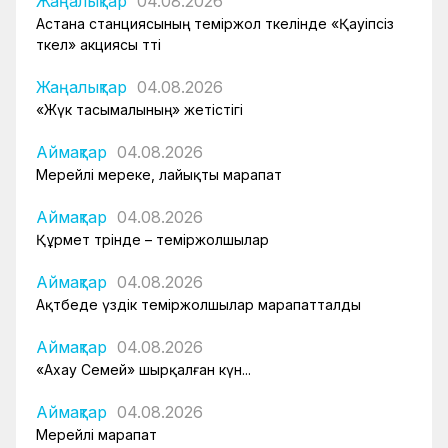
Жаңалықтар
04.08.2026
Астана станциясының теміржол өткелінде «Қауіпсіз
өткел» акциясы өтті
Жаңалықтар
04.08.2026
«Жүк тасымалының» жетістігі
Аймақтар
04.08.2026
Мерейлі мереке, лайықты марапат
Аймақтар
04.08.2026
Құрмет төрінде – теміржолшылар
Аймақтар
04.08.2026
Ақтөбеде үздік теміржолшылар марапатталды
Аймақтар
04.08.2026
«Ахау Семей» шырқалған күн...
Аймақтар
04.08.2026
Мерейлі марапат