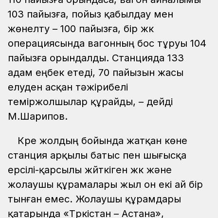
103 пайызға, пойыз қабылдау мен
жөнелту – 100 пайызға, бір жүк
операциясында вагонның бос тұруы 104
пайызға орындалды. Станцияда 133
адам еңбек етеді, 70 пайызын жасы
елуден асқан тәжірибелі
теміржолшылар құрайды, – дейді
М.Шарипов.
Күре жолдың бойында жатқан көне
станция арқылы батыс пен шығысқа
ерсілі-қарсылы жүйткіген жүк және
жолаушы құрамалары жыл он екі ай бір
тынған емес. Жолаушы құрамдары
қатарында «Түркістан – Астана»,