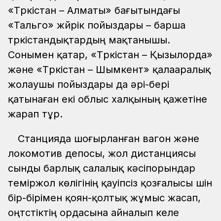
«Түркістан – Алматы» бағытындағы
«Тальго» жүйрік пойыздары – барша
түркістандықтардың мақтанышы.
Сонымен қатар, «Түркістан – Қызылорда»
және «Түркістан – Шымкент» қалааралық
жолаушы пойыздары да әрі-бері
қатынаған екі облыс халқының қажетіне
жарап тұр.
Станцияда шоғырланған вагон және
локомотив депосы, жол дистанциясы
сынды барлық салалық кәсіпорындар
теміржол көлігінің қауіпсіз қозғалысы үшін
бір-бірімен қоян-қолтық жұмыс жасап,
оңтүстіктің ордасына айналып келе