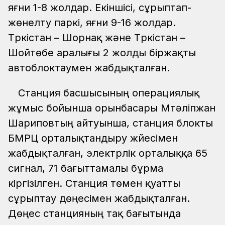
яғни 1-8 жолдар. Екіншісі, сұрыптап-
жөнелту паркі, яғни 9-16 жолдар.
Түркістан – Шорнақ және Түркістан –
Шойтөбе аралығы 2 жолды біржақты
автоблоктаумен жабдықталған.
Станция басшысының операциялық
жұмыс бойынша орынбасары Мүтәліпжан
Шариповтың айтуынша, станция блокты
БМРЦ орталықтандыру жүйесімен
жабдықталған, электрлік орталыққа 65
сигнал, 71 бағыттамалы бұрма
кіргізілген. Станция төмен қуатты
сұрыптау дөңесімен жабдықталған.
Дөңес станцияның тақ бағытында