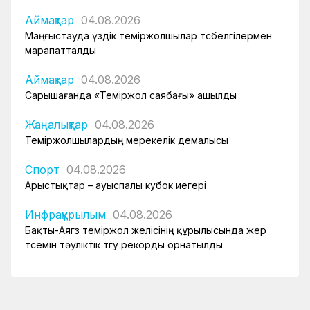
Аймақтар
04.08.2026
Маңғыстауда үздік теміржолшылар төсбелгілермен
марапатталды
Аймақтар
04.08.2026
Сарышағанда «Теміржол саябағы» ашылды
Жаңалықтар
04.08.2026
Теміржолшылардың мерекелік демалысы
Спорт
04.08.2026
Арыстықтар – ауыспалы кубок иегері
Инфрақұрылым
04.08.2026
Бақты-Аягөз теміржол желісінің құрылысында жер
төсемін тәуліктік төгу рекорды орнатылды