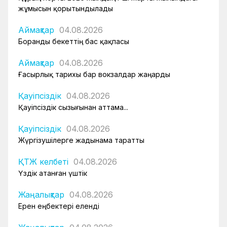
жұмысын қорытындылады
Аймақтар
04.08.2026
Боранды бекеттің бас қақпасы
Аймақтар
04.08.2026
Ғасырлық тарихы бар вокзалдар жаңарды
Қауіпсіздік
04.08.2026
Қауіпсіздік сызығынан аттама...
Қауіпсіздік
04.08.2026
Жүргізушілерге жадынама таратты
ҚТЖ келбеті
04.08.2026
Үздік атанған үштік
Жаңалықтар
04.08.2026
Ерен еңбектері еленді