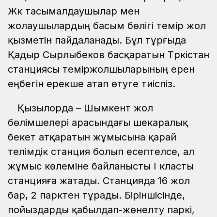
Жүк тасымалдаушылар мен
жолаушылардың басым бөлігі темір жол
қызметін пайдаланады. Бұл тұрғыда
Қадыр Сырлыбеков басқаратын Түркістан
станциясы теміржолшыларының ерен
еңбегін ерекше атап өтуге тиіспіз.
Қызылорда – Шымкент жол
бөлімшелері арасындағы шекаралық
бекет атқаратын жұмысына қарай
телімдік станция болып есептелсе, ал
жұмыс көлеміне байланысты І класты
станцияға жатады. Станцияда 16 жол
бар, 2 парктен тұрады. Біріншісінде,
пойыздарды қабылдап-жөнелту паркі,