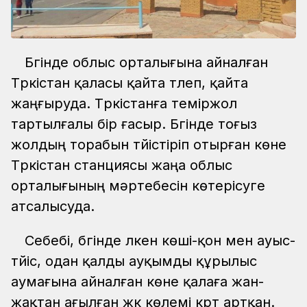
Бүгінде облыс орталығына айналған
Түркістан қаласы қайта түлеп, қайта
жаңғыруда. Түркістанға теміржол
тартылғалы бір ғасыр. Бүгінде тоғыз
жолдың торабын түйістіріп отырған көне
Түркістан станциясы жаңа облыс
орталығының мәртебесін көтерісуге
атсалысуда.
Себебі, бүгінде үлкен көші-қон мен ауыс-
түйіс, одан қалды ауқымды құрылыс
аумағына айналған көне қалаға жан-
жақтан ағылған жүк көлемі күрт артқан.