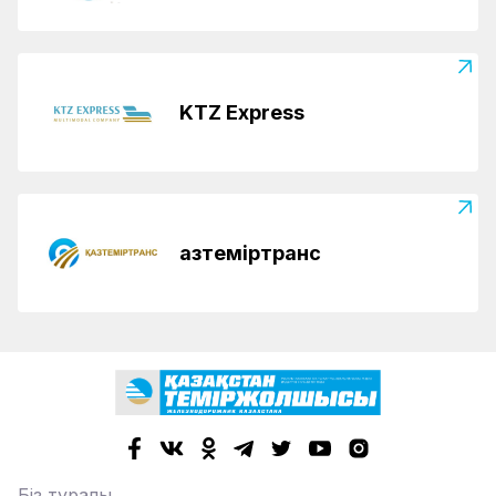
KTZ Express
Қазтеміртранс
Біз туралы