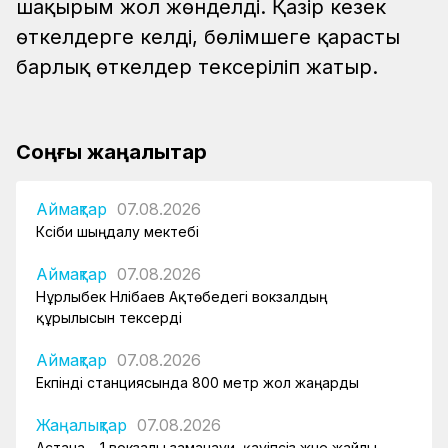
шақырым жол жөнделді. Қазір кезек
өткелдерге келді, бөлімшеге қарасты
барлық өткелдер тексеріліп жатыр.
Соңғы жаңалықтар
Аймақтар
07.08.2026
Кәсіби шыңдалу мектебі
Аймақтар
07.08.2026
Нұрлыбек Нәлібаев Ақтөбедегі вокзалдың
құрылысын тексерді
Аймақтар
07.08.2026
Екпінді станциясында 800 метр жол жаңарды
Жаңалықтар
07.08.2026
Астана – 1 вокзалы заманауи, қауіпсіз және жайлы