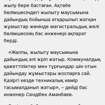
жылу бере бастаған. Ақтөбе
бөлімшесіндегі жылыту маусымына
дайындық бойынша атқарылып жатқан
жұмыстар жөнінде магистральдық желі
бөлімшесінің бас инженері ақпарат
берді.
«Жалпы, жылыту маусымына
дайындық әлі жүріп жатыр. Коммуналдық
қажеттіліктер мен тұрғындар үшін отын
дайындау жұмыстары жоспарға сай.
Қазіргі кезде техникалық көмір
тасымалданып жатыр», – дейді бас
инженер Сәндібек Аманбаев.