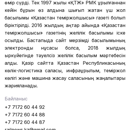
өмір сүрді. Тек 1997 жылы «ҚТЖ» РМК құрылғаннан
кейін бұрын өз алдына шығып жатқан үш жол
басылымы «Қазақстан теміржолшысы» газеті болып
біріктірілді. 2016 жылдың қаңтар айында «Қазақстан
теміржолшысы» газетінің желілік басылымы іске
қосылды. Бастапқыда сайт мерзімді басылымының
электронды нұсқасы болса, 2018 жылдың
қыркүйегінде тәуелсіз желілік басылым мәртебесін
алды. Қазір сайтта Қазақстан Республикасының
көлік-логистика саласы, инфрақұрылым, теміржол
көлігі және машина жасау саласының жаңалықтары
жарияланады.
Байланыс
+7 7172 60 44 92
+7 7172 60 44 88
+7 7172 60 44 87
railnews.kz@gmail.com