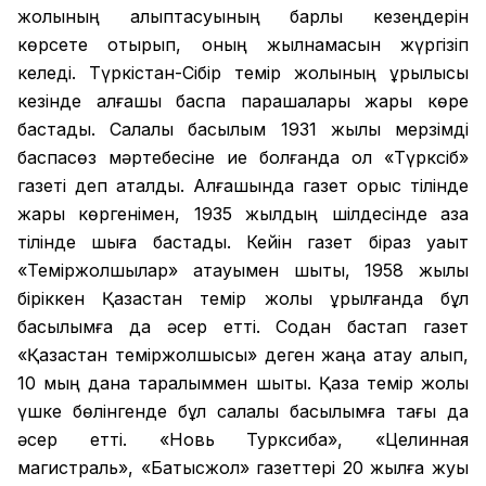
жолының қалыптасуының барлық кезеңдерін
көрсете отырып, оның жылнамасын жүргізіп
келеді. Түркістан-Сібір темір жолының құрылысы
кезінде алғашқы баспа парақшалары жарық көре
бастады. Салалық басылым 1931 жылы мерзімді
баспасөз мәртебесіне ие болғанда ол «Түрксіб»
газеті деп аталды. Алғашында газет орыс тілінде
жарық көргенімен, 1935 жылдың шілдесінде қазақ
тілінде шыға бастады. Кейін газет біраз уақыт
«Теміржолшылар» атауымен шықты, 1958 жылы
біріккен Қазақстан темір жолы құрылғанда бұл
басылымға да әсер етті. Содан бастап газет
«Қазақстан теміржолшысы» деген жаңа атау алып,
10 мың дана таралыммен шықты. Қазақ темір жолы
үшке бөлінгенде бұл салалық басылымға тағы да
әсер етті. «Новь Турксиба», «Целинная
магистраль», «Батысжол» газеттері 20 жылға жуық