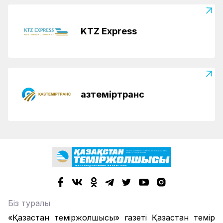
KTZ Express
Қазтеміртранс
Біз туралы
«Қазақстан теміржолшысы» газеті Қазақстан темір