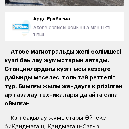
Ардақ Ерубаева
Ақтөбе облысы бойынша меншікті
тілші
Ақтөбе магистральдық желі бөлімшесі
күзгі бақылау жұмыстарын аяқтады.
Станциялардағы күзгі-қысқы кезеңге
дайындық мәселесі толықтай реттеліп
тұр. Биылғы жылы жөндеуге кіргізілген
қар тазалау техникалары да қайта сапқа
қойылған.
Күзгі бақылау жұмыстары Әйтеке
биҚандыағаш, Қандыағаш-Сағыз,