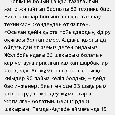
Бөлімше бойынша қар тазалайтын
және жинайтын барлығы 59 техника бар.
Биыл жоспар бойынша үш қар тазалау
техникасы жөндеуден өткізілген.
«Осыған дейін қыста пойыздардың кідіру
оқиғасы болған емес. Алдағы қысты да
ойдағыдай өткіземіз деген ойдамыз.
Жол бойындағы 60 шақырым болатын
қар ұстауға арналған қалқан шарбақтар
жөнделді. Ал жұмысшылар үшін қысқы
киімдер 90 пайыз келіп болды», – дейді
бас инженер. Биыл өңірде 23 шақырым
жолға күрделі жөндеу жұмыстары
жүргізілген болатын. Бершүгірде 8
шақырым, Тамды-Ақтөбе аймағында 15