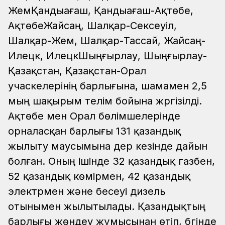
ЖемҚандыағаш, Қандыағаш-Ақтөбе,
АқтөбеЖайсаң, Шалқар-Сексеуіл,
Шалқар-Жем, Шалқар-Тассай, Жайсаң-
Илецк, ИлецкШыңғырлау, Шыңғырлау-
Қазақстан, Қазақстан-Орал
учаскелерінің барлығына, шамамен 2,5
мың шақырым телім бойына жүргізілді.
Ақтөбе мен Орал бөлімшелерінде
орналасқан барлығы 131 қазандық
жылыту маусымына дер кезінде дайын
болған. Оның ішінде 32 қазандық газбен,
52 қазандық көмірмен, 42 қазандық
электрмен және бесеуі дизель
отынымен жылытылады. Қазандықтың
барлығы жөндеу жұмысынан өтіп, бүгінде