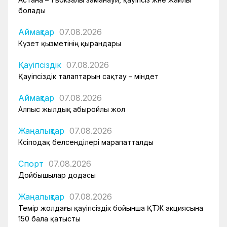
болады
Аймақтар
07.08.2026
Күзет қызметінің қырандары
Қауіпсіздік
07.08.2026
Қауіпсіздік талаптарын сақтау – міндет
Аймақтар
07.08.2026
Алпыс жылдық абыройлы жол
Жаңалықтар
07.08.2026
Кәсіподақ белсенділері марапатталды
Спорт
07.08.2026
Дойбышылар додасы
Жаңалықтар
07.08.2026
Темір жолдағы қауіпсіздік бойынша ҚТЖ акциясына
150 бала қатысты