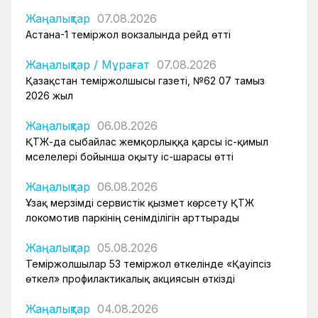
Жаңалықтар
07.08.2026
Астана-1 теміржол вокзалында рейд өтті
Жаңалықтар
/
Мұрағат
07.08.2026
Қазақстан теміржолшысы газеті, №62 07 тамыз
2026 жыл
Жаңалықтар
06.08.2026
ҚТЖ-да сыбайлас жемқорлыққа қарсы іс-қимыл
мәселелері бойынша оқыту іс-шарасы өтті
Жаңалықтар
06.08.2026
Ұзақ мерзімді сервистік қызмет көрсету ҚТЖ
локомотив паркінің сенімділігін арттырады
Жаңалықтар
05.08.2026
Теміржолшылар 53 теміржол өткелінде «Қауіпсіз
өткел» профилактикалық акциясын өткізді
Жаңалықтар
04.08.2026