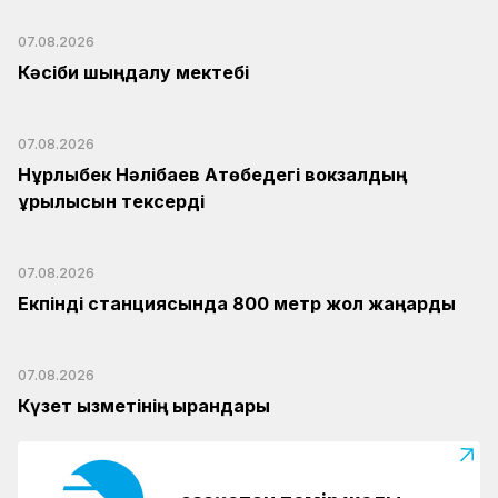
07.08.2026
Кәсіби шыңдалу мектебі
07.08.2026
Нұрлыбек Нәлібаев Ақтөбедегі вокзалдың
құрылысын тексерді
07.08.2026
Екпінді станциясында 800 метр жол жаңарды
07.08.2026
Күзет қызметінің қырандары