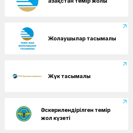
Қазақстан темір жолы
Жолаушылар тасымалы
Жүк тасымалы
Әскерилендірілген темір
жол күзеті