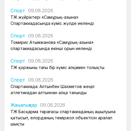
Спорт
09.08.2026
ҚТЖ жүйріктері «Самұрық-Қазына»
Спартакиадасында күміс жүлде иеленді
Спорт
09.08.2026
Томирис Атымжанова «Самұрық-Қазына»
спартакиадасында екінші орын иеленді
Спорт
09.08.2026
ҚТЖ қоржыны тағы бір күміс алқамен толықты
Спорт
09.08.2026
Спартакиада: Алтынбек Шахметов жеңіл
атлетикадан алтыннан алқа тағынды
Жаңалықтар
09.08.2026
ҚТЖ Басқарма төрағасы спартакиаданың ашылуына
қатысып, елорданың теміржол объектісін аралап
шықты