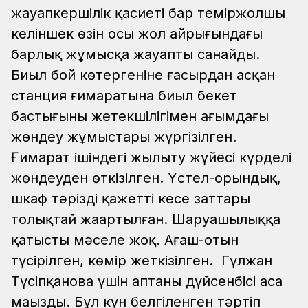
жауапкершілік қасиеті бар теміржолшы
келіншек өзін осы жол айрығындағы
барлық жұмысқа жауапты санайды.
Биыл бой көтергеніне ғасырдан асқан
станция ғимаратына биыл бекет
бастығының жетекшілігімен ағымдағы
жөндеу жұмыстары жүргізілген.
Ғимарат ішіндегі жылыту жүйесі күрделі
жөндеуден өткізілген. Үстел-орындық,
шкаф тәрізді қажетті кеңсе заттары
толықтай жаңартылған. Шаруашылыққа
қатысты мәселе жоқ. Ағаш-отын
түсірілген, көмір жеткізілген.
Гүлжан
Түсіпқанова үшін аптаның дүйсенбісі аса
маңызды. Бұл күн белгіленген тәртіп