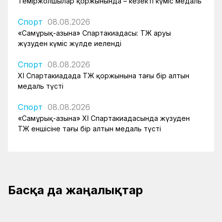
Теміржолшылар қоржынында – кезекті күміс медаль
Спорт
08.08.2026
«Самұрық-Қазына» Спартакиадасы: ҚТЖ аруы
жүзуден күміс жүлде иеленді
Спорт
08.08.2026
XI Спартакиадада ҚТЖ қоржынына тағы бір алтын
медаль түсті
Спорт
08.08.2026
«Самұрық-Қазына» XI Спартакиадасында жүзуден
ҚТЖ еншісіне тағы бір алтын медаль түсті
Басқа да жаңалықтар