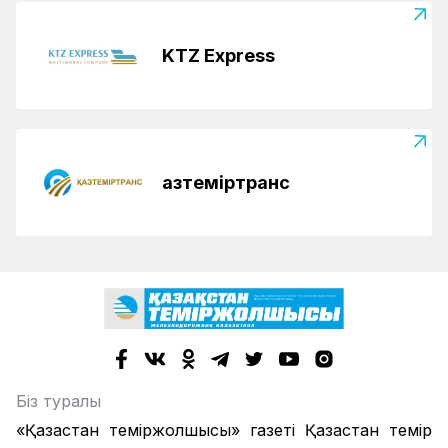
KTZ Express
Қазтеміртранс
Біз туралы
«Қазақстан теміржолшысы» газеті Қазақстан темір