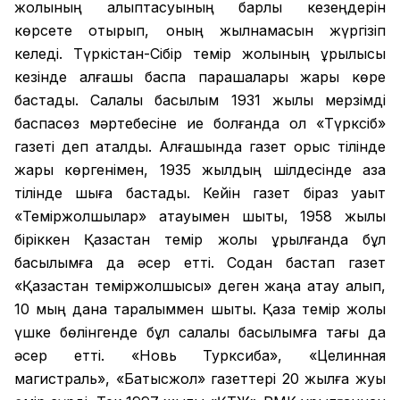
жолының қалыптасуының барлық кезеңдерін
көрсете отырып, оның жылнамасын жүргізіп
келеді. Түркістан-Сібір темір жолының құрылысы
кезінде алғашқы баспа парақшалары жарық көре
бастады. Салалық басылым 1931 жылы мерзімді
баспасөз мәртебесіне ие болғанда ол «Түрксіб»
газеті деп аталды. Алғашында газет орыс тілінде
жарық көргенімен, 1935 жылдың шілдесінде қазақ
тілінде шыға бастады. Кейін газет біраз уақыт
«Теміржолшылар» атауымен шықты, 1958 жылы
біріккен Қазақстан темір жолы құрылғанда бұл
басылымға да әсер етті. Содан бастап газет
«Қазақстан теміржолшысы» деген жаңа атау алып,
10 мың дана таралыммен шықты. Қазақ темір жолы
үшке бөлінгенде бұл салалық басылымға тағы да
әсер етті. «Новь Турксиба», «Целинная
магистраль», «Батысжол» газеттері 20 жылға жуық