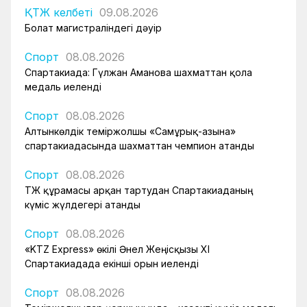
ҚТЖ келбеті
09.08.2026
Болат магистраліндегі дәуір
Спорт
08.08.2026
Спартакиада: Гүлжан Аманова шахматтан қола
медаль иеленді
Спорт
08.08.2026
Алтынкөлдік теміржолшы «Самұрық-Қазына»
спартакиадасында шахматтан чемпион атанды
Спорт
08.08.2026
ҚТЖ құрамасы арқан тартудан Спартакиаданың
күміс жүлдегері атанды
Спорт
08.08.2026
«KTZ Express» өкілі Әнел Жеңісқызы XI
Спартакиадада екінші орын иеленді
Спорт
08.08.2026