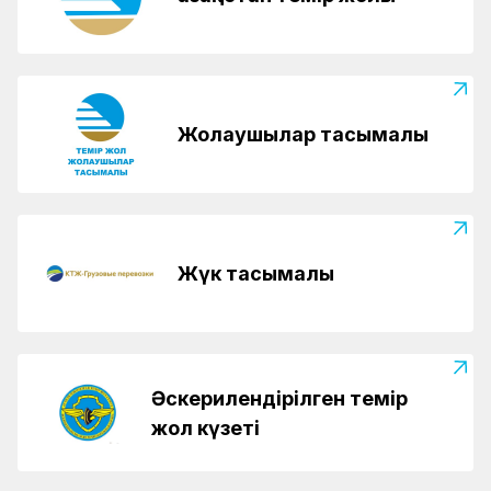
Жолаушылар тасымалы
Жүк тасымалы
Әскерилендірілген темір
жол күзеті