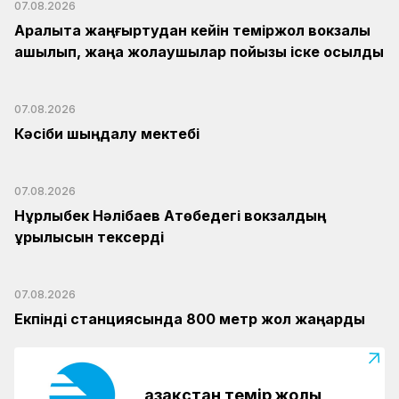
07.08.2026
Арқалықта жаңғыртудан кейін теміржол вокзалы
ашылып, жаңа жолаушылар пойызы іске қосылды
07.08.2026
Кәсіби шыңдалу мектебі
07.08.2026
Нұрлыбек Нәлібаев Ақтөбедегі вокзалдың
құрылысын тексерді
07.08.2026
Екпінді станциясында 800 метр жол жаңарды
Қазақстан темір жолы