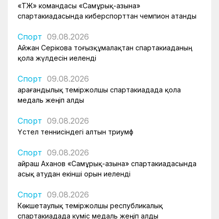
«ҚТЖ» командасы «Самұрық-Қазына»
спартакиадасында киберспорттан чемпион атанды
Спорт
09.08.2026
Айжан Серікова тоғызқұмалақтан спартакиаданың
қола жүлдесін иеленді
Спорт
09.08.2026
Қарағандылық теміржолшы спартакиадада қола
медаль жеңіп алды
Спорт
09.08.2026
Үстел теннисіндегі алтын триумф
Спорт
09.08.2026
Қайраш Аханов «Самұрық-Қазына» спартакиадасында
асық атудан екінші орын иеленді
Спорт
09.08.2026
Көкшетаулық теміржолшы республикалық
спартакиадада күміс медаль жеңіп алды