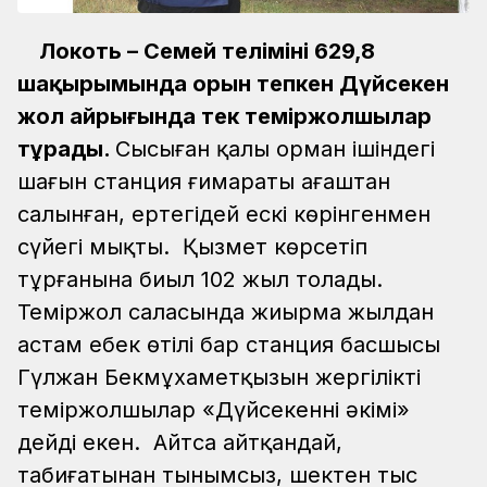
Локоть – Семей телімінің 629,8
шақырымында орын тепкен Дүйсекен
жол айрығында тек теміржолшылар
тұрады.
Сыңсыған қалың орман ішіндегі
шағын станция ғимараты ағаштан
салынған, ертегідей ескі көрінгенмен
сүйегі мықты. Қызмет көрсетіп
тұрғанына биыл 102 жыл толады.
Теміржол саласында жиырма жылдан
астам еңбек өтілі бар станция басшысы
Гүлжан Бекмұхаметқызын жергілікті
теміржолшылар «Дүйсекеннің әкімі»
дейді екен. Айтса айтқандай,
табиғатынан тынымсыз, шектен тыс