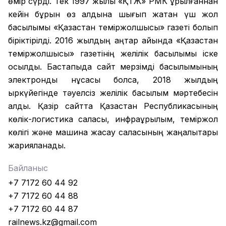
өмір сүрді. Тек 1997 жылы «ҚТЖ» РМК құрылғаннан
кейін бұрын өз алдына шығып жатқан үш жол
басылымы «Қазақстан теміржолшысы» газеті болып
біріктірілді. 2016 жылдың қаңтар айында «Қазақстан
теміржолшысы» газетінің желілік басылымы іске
қосылды. Бастапқыда сайт мерзімді басылымының
электронды нұсқасы болса, 2018 жылдың
қыркүйегінде тәуелсіз желілік басылым мәртебесін
алды. Қазір сайтта Қазақстан Республикасының
көлік-логистика саласы, инфрақұрылым, теміржол
көлігі және машина жасау саласының жаңалықтары
жарияланады.
Байланыс
+7 7172 60 44 92
+7 7172 60 44 88
+7 7172 60 44 87
railnews.kz@gmail.com