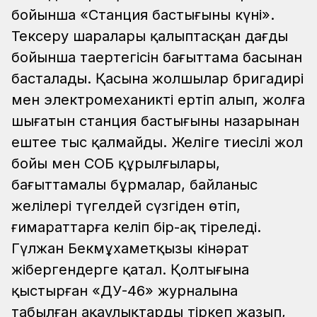
бойынша «Станция бастығының күні».
Тексеру шаралары қалыптасқан дағды
бойынша таңертеңгісін бағыттама басынан
басталады. Қасына жолшылар бригадирі
мен электромеханикті ертіп алып, жолға
шығатын станция бастығының назарынан
ештеңе тыс қалмайды. Желіге тиесілі жол
бойы мен СОБ құрылғылары,
бағыттамалы бұрмалар, байланыс
желілері түгелдей сүзгіден өтіп,
ғимараттарға келіп бір-ақ тіреледі.
Гүлжан Бекмұхаметқызы кінәрат
жібергендерге қатал. Қолтығына
қыстырған «ДУ-46» журналына
табылған ақаулықтарды тіркеп жазып,