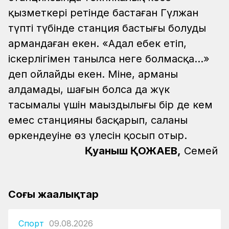
қызметкері ретінде бастаған Гүлжан
түптің түбінде станция бастығы болуды
армандаған екен. «Адал еңбек етіп,
іскерлігіңмен танылсаң неге болмасқа...»
деп ойлайды екен. Міне, арманы
алдамады, шағын болса да жүк
тасымалы үшін маңыздылығы бір де кем
емес станцияны басқарып, саланың
өркендеуіне өз үлесін қосып отыр.
Қуаныш ҚОЖАЕВ,
Семей
Соңғы жаңалықтар
Спорт
09.08.2026