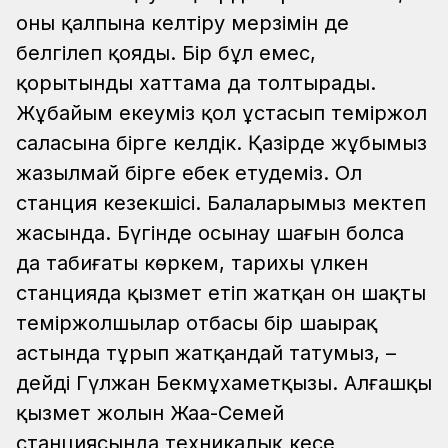
оны қалпына келтіру мерзімін де
белгілеп қояды. Бір бұл емес,
қорытынды хаттама да толтырады.
Жұбайым екеуміз қол ұстасып теміржол
саласына бірге келдік. Қазірде жұбымыз
жазылмай бірге еңбек етудеміз. Ол
станция кезекшісі. Балаларымыз мектеп
жасында. Бүгінде осынау шағын болса
да табиғаты көркем, тарихы үлкен
станцияда қызмет етіп жатқан он шақты
теміржолшылар отбасы бір шаңырақ
астында тұрып жатқандай татумыз, –
дейді Гүлжан Бекмұхаметқызы.
Алғашқы
қызмет жолын Жаңа-Семей
станциясында техникалық кеңсе